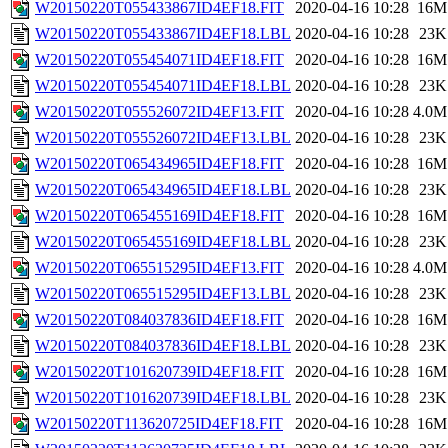
W20150220T055433867ID4EF18.FIT
2020-04-16 10:28
16M
W20150220T055433867ID4EF18.LBL
2020-04-16 10:28
23K
W20150220T055454071ID4EF18.FIT
2020-04-16 10:28
16M
W20150220T055454071ID4EF18.LBL
2020-04-16 10:28
23K
W20150220T055526072ID4EF13.FIT
2020-04-16 10:28
4.0M
W20150220T055526072ID4EF13.LBL
2020-04-16 10:28
23K
W20150220T065434965ID4EF18.FIT
2020-04-16 10:28
16M
W20150220T065434965ID4EF18.LBL
2020-04-16 10:28
23K
W20150220T065455169ID4EF18.FIT
2020-04-16 10:28
16M
W20150220T065455169ID4EF18.LBL
2020-04-16 10:28
23K
W20150220T065515295ID4EF13.FIT
2020-04-16 10:28
4.0M
W20150220T065515295ID4EF13.LBL
2020-04-16 10:28
23K
W20150220T084037836ID4EF18.FIT
2020-04-16 10:28
16M
W20150220T084037836ID4EF18.LBL
2020-04-16 10:28
23K
W20150220T101620739ID4EF18.FIT
2020-04-16 10:28
16M
W20150220T101620739ID4EF18.LBL
2020-04-16 10:28
23K
W20150220T113620725ID4EF18.FIT
2020-04-16 10:28
16M