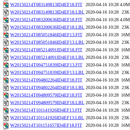
W20150214T083149813ID4EF18.FIT
2020-04-16 10:28
4.0M
W20150214T083149813ID4EF18.LBL
2020-04-16 10:28
23K
W20150214T083200636ID4EF18.FIT
2020-04-16 10:28
4.0M
W20150214T083200636ID4EF18.LBL
2020-04-16 10:28
23K
W20150214T085051846ID4EF13.FIT
2020-04-16 10:28
16M
W20150214T085051846ID4EF13.LBL
2020-04-16 10:28
23K
W20150214T085214091ID4EF18.FIT
2020-04-16 10:28
16M
W20150214T085214091ID4EF18.LBL
2020-04-16 10:28
23K
W20150214T094751839ID4EF13.FIT
2020-04-16 10:28
16M
W20150214T094751839ID4EF13.LBL
2020-04-16 10:28
23K
W20150214T094802264ID4EF18.FIT
2020-04-16 10:28
16M
W20150214T094802264ID4EF18.LBL
2020-04-16 10:28
23K
W20150214T094809579ID4EF18.FIT
2020-04-16 10:28
16M
W20150214T094809579ID4EF18.LBL
2020-04-16 10:28
23K
W20150214T101141926ID4EF13.FIT
2020-04-16 10:28
16M
W20150214T101141926ID4EF13.LBL
2020-04-16 10:28
23K
W20150214T101151657ID4EF18.FIT
2020-04-16 10:28
16M