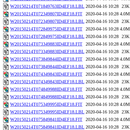
W20150214T071849763ID4EF18.LBL
2020-04-16 10:28
23K
W20150214T072349807ID4EF18.FIT
2020-04-16 10:28
4.0M
W20150214T072349807ID4EF18.LBL
2020-04-16 10:28
23K
W20150214T072849975ID4EF18.FIT
2020-04-16 10:28
4.0M
W20150214T072849975ID4EF18.LBL
2020-04-16 10:28
23K
W20150214T073349883ID4EF18.FIT
2020-04-16 10:28
4.0M
W20150214T073349883ID4EF18.LBL
2020-04-16 10:28
23K
W20150214T073849844ID4EF18.FIT
2020-04-16 10:28
4.0M
W20150214T073849844ID4EF18.LBL
2020-04-16 10:28
23K
W20150214T074349843ID4EF18.FIT
2020-04-16 10:28
4.0M
W20150214T074349843ID4EF18.LBL
2020-04-16 10:28
23K
W20150214T074849988ID4EF18.FIT
2020-04-16 10:28
4.0M
W20150214T074849988ID4EF18.LBL
2020-04-16 10:28
23K
W20150214T075349995ID4EF18.FIT
2020-04-16 10:28
4.0M
W20150214T075349995ID4EF18.LBL
2020-04-16 10:28
23K
W20150214T075849841ID4EF18.FIT
2020-04-16 10:28
4.0M
W20150214T075849841ID4EF18.LBL
2020-04-16 10:28
23K