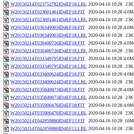
W20150214T023752782ID4EF18.LBL
2020-04-16 10:28
23K
W20150214T023801461ID4EF18.FIT
2020-04-16 10:28
4.0M
W20150214T023801461ID4EF18.LBL
2020-04-16 10:28
23K
W20150214T030349903ID4EF18.FIT
2020-04-16 10:28
4.0M
W20150214T030349903ID4EF18.LBL
2020-04-16 10:28
23K
W20150214T030400726ID4EF18.FIT
2020-04-16 10:28
4.0M
W20150214T030400726ID4EF18.LBL
2020-04-16 10:28
23K
W20150214T033349795ID4EF18.FIT
2020-04-16 10:28
4.0M
W20150214T033349795ID4EF18.LBL
2020-04-16 10:28
23K
W20150214T033400624ID4EF18.FIT
2020-04-16 10:28
4.0M
W20150214T033400624ID4EF18.LBL
2020-04-16 10:28
23K
W20150214T035849873ID4EF18.FIT
2020-04-16 10:28
4.0M
W20150214T035849873ID4EF18.LBL
2020-04-16 10:28
23K
W20150214T035900476ID4EF18.FIT
2020-04-16 10:28
4.0M
W20150214T035900476ID4EF18.LBL
2020-04-16 10:28
23K
W20150214T042859880ID4EF13.FIT
2020-04-16 10:28
16M
W20150214T042859880ID4EF13.LBL
2020-04-16 10:28
23K