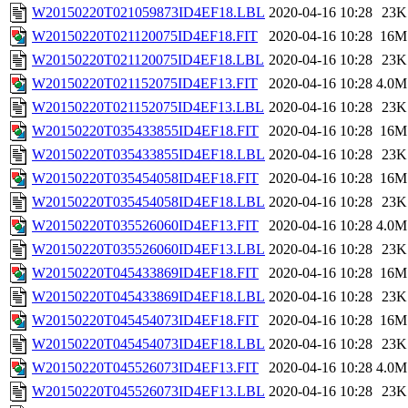
W20150220T021059873ID4EF18.LBL
2020-04-16 10:28
23K
W20150220T021120075ID4EF18.FIT
2020-04-16 10:28
16M
W20150220T021120075ID4EF18.LBL
2020-04-16 10:28
23K
W20150220T021152075ID4EF13.FIT
2020-04-16 10:28
4.0M
W20150220T021152075ID4EF13.LBL
2020-04-16 10:28
23K
W20150220T035433855ID4EF18.FIT
2020-04-16 10:28
16M
W20150220T035433855ID4EF18.LBL
2020-04-16 10:28
23K
W20150220T035454058ID4EF18.FIT
2020-04-16 10:28
16M
W20150220T035454058ID4EF18.LBL
2020-04-16 10:28
23K
W20150220T035526060ID4EF13.FIT
2020-04-16 10:28
4.0M
W20150220T035526060ID4EF13.LBL
2020-04-16 10:28
23K
W20150220T045433869ID4EF18.FIT
2020-04-16 10:28
16M
W20150220T045433869ID4EF18.LBL
2020-04-16 10:28
23K
W20150220T045454073ID4EF18.FIT
2020-04-16 10:28
16M
W20150220T045454073ID4EF18.LBL
2020-04-16 10:28
23K
W20150220T045526073ID4EF13.FIT
2020-04-16 10:28
4.0M
W20150220T045526073ID4EF13.LBL
2020-04-16 10:28
23K