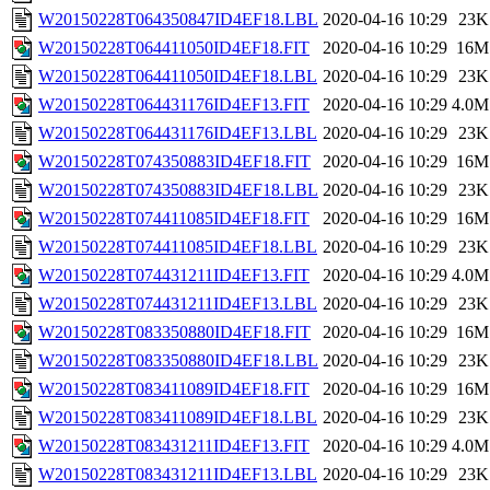
W20150228T064350847ID4EF18.LBL
2020-04-16 10:29
23K
W20150228T064411050ID4EF18.FIT
2020-04-16 10:29
16M
W20150228T064411050ID4EF18.LBL
2020-04-16 10:29
23K
W20150228T064431176ID4EF13.FIT
2020-04-16 10:29
4.0M
W20150228T064431176ID4EF13.LBL
2020-04-16 10:29
23K
W20150228T074350883ID4EF18.FIT
2020-04-16 10:29
16M
W20150228T074350883ID4EF18.LBL
2020-04-16 10:29
23K
W20150228T074411085ID4EF18.FIT
2020-04-16 10:29
16M
W20150228T074411085ID4EF18.LBL
2020-04-16 10:29
23K
W20150228T074431211ID4EF13.FIT
2020-04-16 10:29
4.0M
W20150228T074431211ID4EF13.LBL
2020-04-16 10:29
23K
W20150228T083350880ID4EF18.FIT
2020-04-16 10:29
16M
W20150228T083350880ID4EF18.LBL
2020-04-16 10:29
23K
W20150228T083411089ID4EF18.FIT
2020-04-16 10:29
16M
W20150228T083411089ID4EF18.LBL
2020-04-16 10:29
23K
W20150228T083431211ID4EF13.FIT
2020-04-16 10:29
4.0M
W20150228T083431211ID4EF13.LBL
2020-04-16 10:29
23K