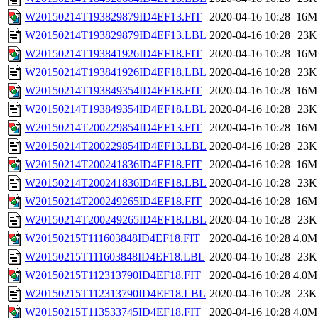
W20150214T193829879ID4EF13.FIT
2020-04-16 10:28
16M
W20150214T193829879ID4EF13.LBL
2020-04-16 10:28
23K
W20150214T193841926ID4EF18.FIT
2020-04-16 10:28
16M
W20150214T193841926ID4EF18.LBL
2020-04-16 10:28
23K
W20150214T193849354ID4EF18.FIT
2020-04-16 10:28
16M
W20150214T193849354ID4EF18.LBL
2020-04-16 10:28
23K
W20150214T200229854ID4EF13.FIT
2020-04-16 10:28
16M
W20150214T200229854ID4EF13.LBL
2020-04-16 10:28
23K
W20150214T200241836ID4EF18.FIT
2020-04-16 10:28
16M
W20150214T200241836ID4EF18.LBL
2020-04-16 10:28
23K
W20150214T200249265ID4EF18.FIT
2020-04-16 10:28
16M
W20150214T200249265ID4EF18.LBL
2020-04-16 10:28
23K
W20150215T111603848ID4EF18.FIT
2020-04-16 10:28
4.0M
W20150215T111603848ID4EF18.LBL
2020-04-16 10:28
23K
W20150215T112313790ID4EF18.FIT
2020-04-16 10:28
4.0M
W20150215T112313790ID4EF18.LBL
2020-04-16 10:28
23K
W20150215T113533745ID4EF18.FIT
2020-04-16 10:28
4.0M