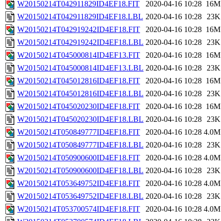
W20150214T042911829ID4EF18.FIT
2020-04-16 10:28
16M
W20150214T042911829ID4EF18.LBL
2020-04-16 10:28
23K
W20150214T042919242ID4EF18.FIT
2020-04-16 10:28
16M
W20150214T042919242ID4EF18.LBL
2020-04-16 10:28
23K
W20150214T045000814ID4EF13.FIT
2020-04-16 10:28
16M
W20150214T045000814ID4EF13.LBL
2020-04-16 10:28
23K
W20150214T045012816ID4EF18.FIT
2020-04-16 10:28
16M
W20150214T045012816ID4EF18.LBL
2020-04-16 10:28
23K
W20150214T045020230ID4EF18.FIT
2020-04-16 10:28
16M
W20150214T045020230ID4EF18.LBL
2020-04-16 10:28
23K
W20150214T050849777ID4EF18.FIT
2020-04-16 10:28
4.0M
W20150214T050849777ID4EF18.LBL
2020-04-16 10:28
23K
W20150214T050900600ID4EF18.FIT
2020-04-16 10:28
4.0M
W20150214T050900600ID4EF18.LBL
2020-04-16 10:28
23K
W20150214T053649752ID4EF18.FIT
2020-04-16 10:28
4.0M
W20150214T053649752ID4EF18.LBL
2020-04-16 10:28
23K
W20150214T053700574ID4EF18.FIT
2020-04-16 10:28
4.0M