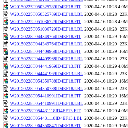
W20150225T050325789ID4EF18.FIT
2020-04-16 10:28
4.0M
W20150225T050325789ID4EF18.LBL
2020-04-16 10:28
23K
W20150225T051036729ID4EF18.FIT
2020-04-16 10:28
4.0M
W20150225T051036729ID4EF18.LBL
2020-04-16 10:28
23K
W20150228T044349764ID4EF18.FIT
2020-04-16 10:29
16M
W20150228T044349764ID4EF18.LBL
2020-04-16 10:29
23K
W20150228T044409968ID4EF18.FIT
2020-04-16 10:29
16M
W20150228T044409968ID4EF18.LBL
2020-04-16 10:29
23K
W20150228T044441969ID4EF13.FIT
2020-04-16 10:29
4.0M
W20150228T044441969ID4EF13.LBL
2020-04-16 10:29
23K
W20150228T054350788ID4EF18.FIT
2020-04-16 10:29
16M
W20150228T054350788ID4EF18.LBL
2020-04-16 10:29
23K
W20150228T054410991ID4EF18.FIT
2020-04-16 10:29
16M
W20150228T054410991ID4EF18.LBL
2020-04-16 10:29
23K
W20150228T054431118ID4EF13.FIT
2020-04-16 10:29
4.0M
W20150228T054431118ID4EF13.LBL
2020-04-16 10:29
23K
W20150228T064350847ID4EF18.FIT
2020-04-16 10:29
16M