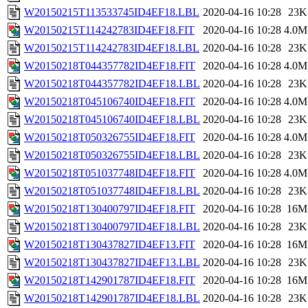
W20150215T113533745ID4EF18.LBL
2020-04-16 10:28
23K
W20150215T114242783ID4EF18.FIT
2020-04-16 10:28
4.0M
W20150215T114242783ID4EF18.LBL
2020-04-16 10:28
23K
W20150218T044357782ID4EF18.FIT
2020-04-16 10:28
4.0M
W20150218T044357782ID4EF18.LBL
2020-04-16 10:28
23K
W20150218T045106740ID4EF18.FIT
2020-04-16 10:28
4.0M
W20150218T045106740ID4EF18.LBL
2020-04-16 10:28
23K
W20150218T050326755ID4EF18.FIT
2020-04-16 10:28
4.0M
W20150218T050326755ID4EF18.LBL
2020-04-16 10:28
23K
W20150218T051037748ID4EF18.FIT
2020-04-16 10:28
4.0M
W20150218T051037748ID4EF18.LBL
2020-04-16 10:28
23K
W20150218T130400797ID4EF18.FIT
2020-04-16 10:28
16M
W20150218T130400797ID4EF18.LBL
2020-04-16 10:28
23K
W20150218T130437827ID4EF13.FIT
2020-04-16 10:28
16M
W20150218T130437827ID4EF13.LBL
2020-04-16 10:28
23K
W20150218T142901787ID4EF18.FIT
2020-04-16 10:28
16M
W20150218T142901787ID4EF18.LBL
2020-04-16 10:28
23K