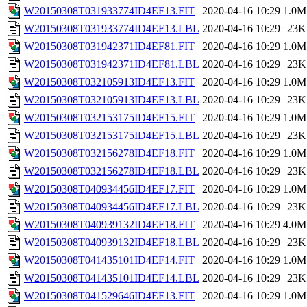
W20150308T031933774ID4EF13.FIT
2020-04-16 10:29
1.0M
W20150308T031933774ID4EF13.LBL
2020-04-16 10:29
23K
W20150308T031942371ID4EF81.FIT
2020-04-16 10:29
1.0M
W20150308T031942371ID4EF81.LBL
2020-04-16 10:29
23K
W20150308T032105913ID4EF13.FIT
2020-04-16 10:29
1.0M
W20150308T032105913ID4EF13.LBL
2020-04-16 10:29
23K
W20150308T032153175ID4EF15.FIT
2020-04-16 10:29
1.0M
W20150308T032153175ID4EF15.LBL
2020-04-16 10:29
23K
W20150308T032156278ID4EF18.FIT
2020-04-16 10:29
1.0M
W20150308T032156278ID4EF18.LBL
2020-04-16 10:29
23K
W20150308T040934456ID4EF17.FIT
2020-04-16 10:29
1.0M
W20150308T040934456ID4EF17.LBL
2020-04-16 10:29
23K
W20150308T040939132ID4EF18.FIT
2020-04-16 10:29
4.0M
W20150308T040939132ID4EF18.LBL
2020-04-16 10:29
23K
W20150308T041435101ID4EF14.FIT
2020-04-16 10:29
1.0M
W20150308T041435101ID4EF14.LBL
2020-04-16 10:29
23K
W20150308T041529646ID4EF13.FIT
2020-04-16 10:29
1.0M