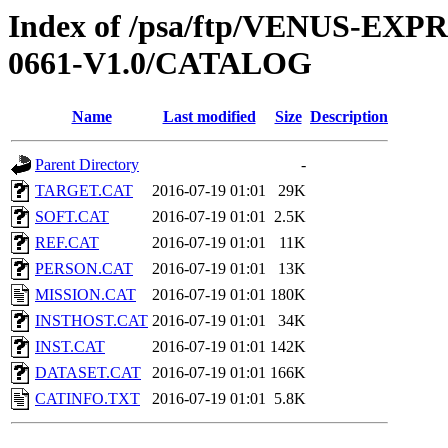
Index of /psa/ftp/VENUS-EX
0661-V1.0/CATALOG
Name
Last modified
Size
Description
Parent Directory
-
TARGET.CAT
2016-07-19 01:01
29K
SOFT.CAT
2016-07-19 01:01
2.5K
REF.CAT
2016-07-19 01:01
11K
PERSON.CAT
2016-07-19 01:01
13K
MISSION.CAT
2016-07-19 01:01
180K
INSTHOST.CAT
2016-07-19 01:01
34K
INST.CAT
2016-07-19 01:01
142K
DATASET.CAT
2016-07-19 01:01
166K
CATINFO.TXT
2016-07-19 01:01
5.8K