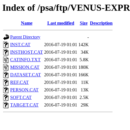
Index of /psa/ftp/VENUS-EX
Name
Last modified
Size
Description
Parent Directory
-
INST.CAT
2016-07-19 01:01
142K
INSTHOST.CAT
2016-07-19 01:01
34K
CATINFO.TXT
2016-07-19 01:01
5.8K
MISSION.CAT
2016-07-19 01:01
180K
DATASET.CAT
2016-07-19 01:01
166K
REF.CAT
2016-07-19 01:01
11K
PERSON.CAT
2016-07-19 01:01
13K
SOFT.CAT
2016-07-19 01:01
2.5K
TARGET.CAT
2016-07-19 01:01
29K