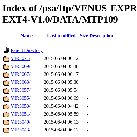
Index of /psa/ftp/VENUS-EXP
EXT4-V1.0/DATA/MTP109
Name
Last modified
Size
Description
Parent Directory
-
VIR3071/
2015-06-04 06:12
-
VIR3069/
2015-06-04 05:38
-
VIR3067/
2015-06-04 06:17
-
VIR3063/
2015-06-04 05:38
-
VIR3057/
2015-06-04 05:54
-
VIR3055/
2015-06-04 06:09
-
VIR3053/
2015-06-04 04:42
-
VIR3051/
2015-06-04 05:59
-
VIR3049/
2015-06-04 06:13
-
VIR3043/
2015-06-04 06:12
-