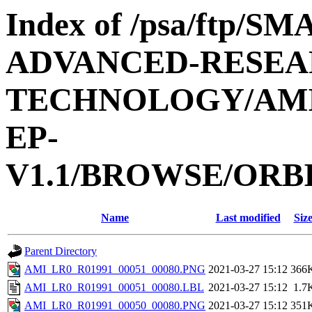
Index of /psa/ftp/
ADVANCED-RESEA
TECHNOLOGY/AMIE
EP-
V1.1/BROWSE/ORBI
Name
Last modified
Siz
Parent Directory
AMI_LR0_R01991_00051_00080.PNG
2021-03-27 15:12
366
AMI_LR0_R01991_00051_00080.LBL
2021-03-27 15:12
1.7
AMI_LR0_R01991_00050_00080.PNG
2021-03-27 15:12
351