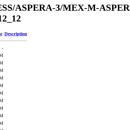
PRESS/ASPERA-3/MEX-M-ASPE
12_12
ze
Description
-
4M
4M
4M
3M
3M
3M
3M
3M
3M
3M