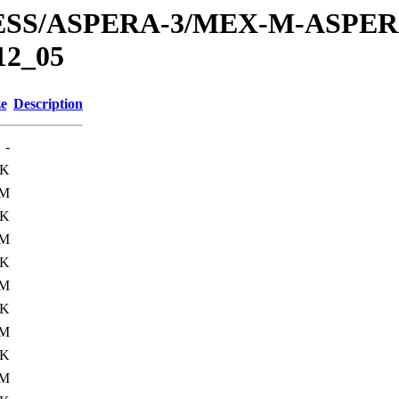
PRESS/ASPERA-3/MEX-M-ASPE
12_05
ze
Description
-
4K
8M
4K
8M
4K
8M
4K
5M
4K
8M