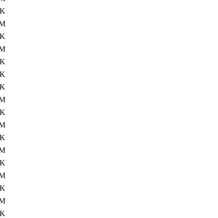
4K
8M
4K
5M
4K
2K
4K
8M
4K
8M
4K
5M
4K
8M
4K
7M
4K