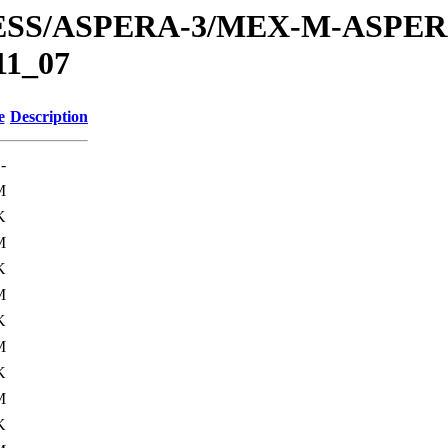
PRESS/ASPERA-3/MEX-M-ASPE
1_07
e
Description
-
M
K
M
K
M
K
M
K
M
K