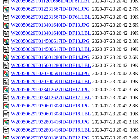
W20050629T011201666ID4DF61.LBL
2020-07-23 20:42
19K
W20050629T012231567ID4DF61.JPG
2020-07-23 20:42
2.7K
W20050629T012231567ID4DF61.LBL
2020-07-23 20:42
19K
W20050629T013401640ID4DF13.JPG
2020-07-23 20:42
2.6K
W20050629T013401640ID4DF13.LBL
2020-07-23 20:42
19K
W20050629T014500617ID4DF13.JPG
2020-07-23 20:42
2.3K
W20050629T014500617ID4DF13.LBL
2020-07-23 20:42
19K
W20050629T015601280ID4DF14.JPG
2020-07-23 20:42
2.6K
W20050629T015601280ID4DF14.LBL
2020-07-23 20:42
19K
W20050629T020700591ID4DF14.JPG
2020-07-23 20:42
2.8K
W20050629T020700591ID4DF14.LBL
2020-07-23 20:42
19K
W20050629T023412627ID4DF17.JPG
2020-07-23 20:42
3.5K
W20050629T023412627ID4DF17.LBL
2020-07-23 20:42
19K
W20050629T030601308ID4DF18.JPG
2020-07-23 20:42
2.8K
W20050629T030601308ID4DF18.LBL
2020-07-23 20:42
19K
W20050629T032801416ID4DF16.JPG
2020-07-23 20:42
3.1K
W20050629T032801416ID4DF16.LBL
2020-07-23 20:42
19K
W20050629T035001863ID4DF12.JPG
2020-07-23 20:42
2.4K