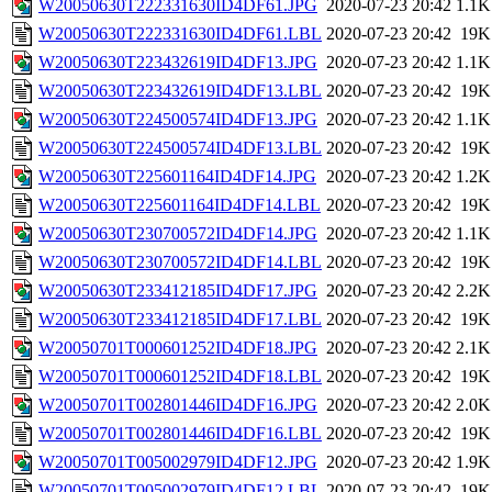
W20050630T222331630ID4DF61.JPG
2020-07-23 20:42
1.1K
W20050630T222331630ID4DF61.LBL
2020-07-23 20:42
19K
W20050630T223432619ID4DF13.JPG
2020-07-23 20:42
1.1K
W20050630T223432619ID4DF13.LBL
2020-07-23 20:42
19K
W20050630T224500574ID4DF13.JPG
2020-07-23 20:42
1.1K
W20050630T224500574ID4DF13.LBL
2020-07-23 20:42
19K
W20050630T225601164ID4DF14.JPG
2020-07-23 20:42
1.2K
W20050630T225601164ID4DF14.LBL
2020-07-23 20:42
19K
W20050630T230700572ID4DF14.JPG
2020-07-23 20:42
1.1K
W20050630T230700572ID4DF14.LBL
2020-07-23 20:42
19K
W20050630T233412185ID4DF17.JPG
2020-07-23 20:42
2.2K
W20050630T233412185ID4DF17.LBL
2020-07-23 20:42
19K
W20050701T000601252ID4DF18.JPG
2020-07-23 20:42
2.1K
W20050701T000601252ID4DF18.LBL
2020-07-23 20:42
19K
W20050701T002801446ID4DF16.JPG
2020-07-23 20:42
2.0K
W20050701T002801446ID4DF16.LBL
2020-07-23 20:42
19K
W20050701T005002979ID4DF12.JPG
2020-07-23 20:42
1.9K
W20050701T005002979ID4DF12.LBL
2020-07-23 20:42
19K