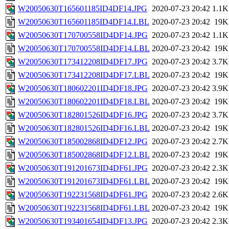
W20050630T165601185ID4DF14.JPG
2020-07-23 20:42
1.1K
W20050630T165601185ID4DF14.LBL
2020-07-23 20:42
19K
W20050630T170700558ID4DF14.JPG
2020-07-23 20:42
1.1K
W20050630T170700558ID4DF14.LBL
2020-07-23 20:42
19K
W20050630T173412208ID4DF17.JPG
2020-07-23 20:42
3.7K
W20050630T173412208ID4DF17.LBL
2020-07-23 20:42
19K
W20050630T180602201ID4DF18.JPG
2020-07-23 20:42
3.9K
W20050630T180602201ID4DF18.LBL
2020-07-23 20:42
19K
W20050630T182801526ID4DF16.JPG
2020-07-23 20:42
3.7K
W20050630T182801526ID4DF16.LBL
2020-07-23 20:42
19K
W20050630T185002868ID4DF12.JPG
2020-07-23 20:42
2.7K
W20050630T185002868ID4DF12.LBL
2020-07-23 20:42
19K
W20050630T191201673ID4DF61.JPG
2020-07-23 20:42
2.3K
W20050630T191201673ID4DF61.LBL
2020-07-23 20:42
19K
W20050630T192231568ID4DF61.JPG
2020-07-23 20:42
2.6K
W20050630T192231568ID4DF61.LBL
2020-07-23 20:42
19K
W20050630T193401654ID4DF13.JPG
2020-07-23 20:42
2.3K