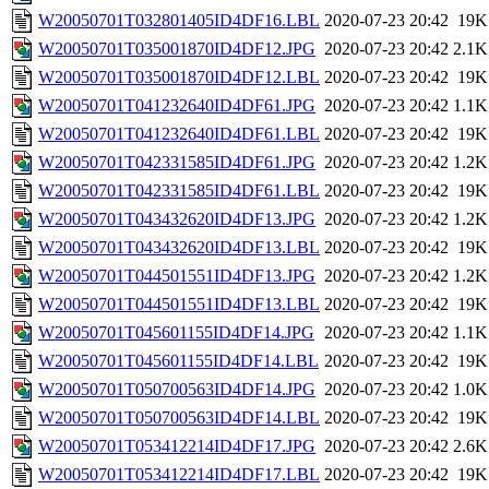
W20050701T032801405ID4DF16.LBL
2020-07-23 20:42
19K
W20050701T035001870ID4DF12.JPG
2020-07-23 20:42
2.1K
W20050701T035001870ID4DF12.LBL
2020-07-23 20:42
19K
W20050701T041232640ID4DF61.JPG
2020-07-23 20:42
1.1K
W20050701T041232640ID4DF61.LBL
2020-07-23 20:42
19K
W20050701T042331585ID4DF61.JPG
2020-07-23 20:42
1.2K
W20050701T042331585ID4DF61.LBL
2020-07-23 20:42
19K
W20050701T043432620ID4DF13.JPG
2020-07-23 20:42
1.2K
W20050701T043432620ID4DF13.LBL
2020-07-23 20:42
19K
W20050701T044501551ID4DF13.JPG
2020-07-23 20:42
1.2K
W20050701T044501551ID4DF13.LBL
2020-07-23 20:42
19K
W20050701T045601155ID4DF14.JPG
2020-07-23 20:42
1.1K
W20050701T045601155ID4DF14.LBL
2020-07-23 20:42
19K
W20050701T050700563ID4DF14.JPG
2020-07-23 20:42
1.0K
W20050701T050700563ID4DF14.LBL
2020-07-23 20:42
19K
W20050701T053412214ID4DF17.JPG
2020-07-23 20:42
2.6K
W20050701T053412214ID4DF17.LBL
2020-07-23 20:42
19K