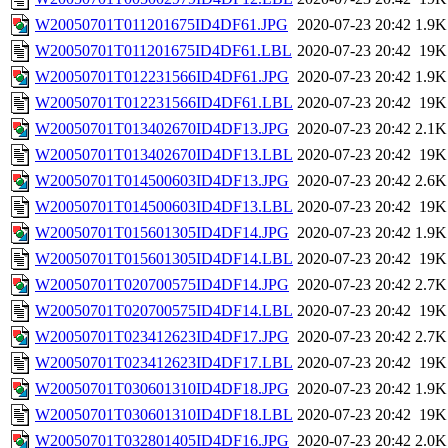
W20050701T011201675ID4DF61.JPG
2020-07-23 20:42
1.9K
W20050701T011201675ID4DF61.LBL
2020-07-23 20:42
19K
W20050701T012231566ID4DF61.JPG
2020-07-23 20:42
1.9K
W20050701T012231566ID4DF61.LBL
2020-07-23 20:42
19K
W20050701T013402670ID4DF13.JPG
2020-07-23 20:42
2.1K
W20050701T013402670ID4DF13.LBL
2020-07-23 20:42
19K
W20050701T014500603ID4DF13.JPG
2020-07-23 20:42
2.6K
W20050701T014500603ID4DF13.LBL
2020-07-23 20:42
19K
W20050701T015601305ID4DF14.JPG
2020-07-23 20:42
1.9K
W20050701T015601305ID4DF14.LBL
2020-07-23 20:42
19K
W20050701T020700575ID4DF14.JPG
2020-07-23 20:42
2.7K
W20050701T020700575ID4DF14.LBL
2020-07-23 20:42
19K
W20050701T023412623ID4DF17.JPG
2020-07-23 20:42
2.7K
W20050701T023412623ID4DF17.LBL
2020-07-23 20:42
19K
W20050701T030601310ID4DF18.JPG
2020-07-23 20:42
1.9K
W20050701T030601310ID4DF18.LBL
2020-07-23 20:42
19K
W20050701T032801405ID4DF16.JPG
2020-07-23 20:42
2.0K