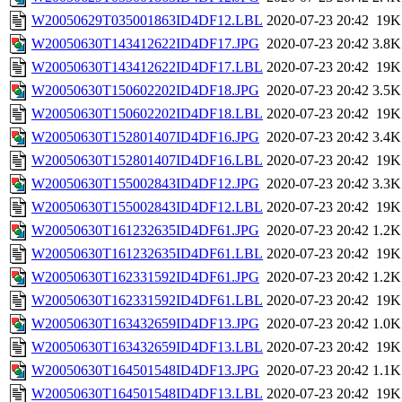
W20050629T035001863ID4DF12.LBL
2020-07-23 20:42
19K
W20050630T143412622ID4DF17.JPG
2020-07-23 20:42
3.8K
W20050630T143412622ID4DF17.LBL
2020-07-23 20:42
19K
W20050630T150602202ID4DF18.JPG
2020-07-23 20:42
3.5K
W20050630T150602202ID4DF18.LBL
2020-07-23 20:42
19K
W20050630T152801407ID4DF16.JPG
2020-07-23 20:42
3.4K
W20050630T152801407ID4DF16.LBL
2020-07-23 20:42
19K
W20050630T155002843ID4DF12.JPG
2020-07-23 20:42
3.3K
W20050630T155002843ID4DF12.LBL
2020-07-23 20:42
19K
W20050630T161232635ID4DF61.JPG
2020-07-23 20:42
1.2K
W20050630T161232635ID4DF61.LBL
2020-07-23 20:42
19K
W20050630T162331592ID4DF61.JPG
2020-07-23 20:42
1.2K
W20050630T162331592ID4DF61.LBL
2020-07-23 20:42
19K
W20050630T163432659ID4DF13.JPG
2020-07-23 20:42
1.0K
W20050630T163432659ID4DF13.LBL
2020-07-23 20:42
19K
W20050630T164501548ID4DF13.JPG
2020-07-23 20:42
1.1K
W20050630T164501548ID4DF13.LBL
2020-07-23 20:42
19K