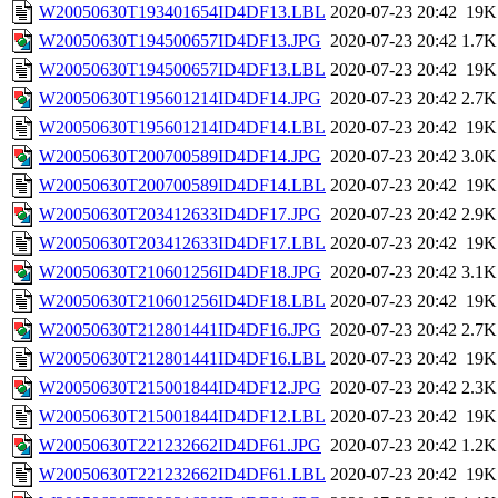
W20050630T193401654ID4DF13.LBL
2020-07-23 20:42
19K
W20050630T194500657ID4DF13.JPG
2020-07-23 20:42
1.7K
W20050630T194500657ID4DF13.LBL
2020-07-23 20:42
19K
W20050630T195601214ID4DF14.JPG
2020-07-23 20:42
2.7K
W20050630T195601214ID4DF14.LBL
2020-07-23 20:42
19K
W20050630T200700589ID4DF14.JPG
2020-07-23 20:42
3.0K
W20050630T200700589ID4DF14.LBL
2020-07-23 20:42
19K
W20050630T203412633ID4DF17.JPG
2020-07-23 20:42
2.9K
W20050630T203412633ID4DF17.LBL
2020-07-23 20:42
19K
W20050630T210601256ID4DF18.JPG
2020-07-23 20:42
3.1K
W20050630T210601256ID4DF18.LBL
2020-07-23 20:42
19K
W20050630T212801441ID4DF16.JPG
2020-07-23 20:42
2.7K
W20050630T212801441ID4DF16.LBL
2020-07-23 20:42
19K
W20050630T215001844ID4DF12.JPG
2020-07-23 20:42
2.3K
W20050630T215001844ID4DF12.LBL
2020-07-23 20:42
19K
W20050630T221232662ID4DF61.JPG
2020-07-23 20:42
1.2K
W20050630T221232662ID4DF61.LBL
2020-07-23 20:42
19K