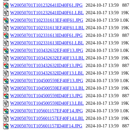
W20050701T101232641ID40F61.JPG
2024-10-17 13:59
887
W20050701T101232641ID40F61.LBL
2024-10-17 13:59
19K
W20050701T102331613EF40F61.JPG
2024-10-17 13:59
1.0K
W20050701T102331613EF40F61.LBL
2024-10-17 13:59
19K
W20050701T102331613ID40F61.JPG
2024-10-17 13:59
887
W20050701T102331613ID40F61.LBL
2024-10-17 13:59
19K
W20050701T103432632EF40F13.JPG
2024-10-17 13:59
1.0K
W20050701T103432632EF40F13.LBL
2024-10-17 13:59
19K
W20050701T103432632ID40F13.JPG
2024-10-17 13:59
887
W20050701T103432632ID40F13.LBL
2024-10-17 13:59
19K
W20050701T104500559EF40F13.JPG
2024-10-17 13:59
1.0K
W20050701T104500559EF40F13.LBL
2024-10-17 13:59
19K
W20050701T104500559ID40F13.JPG
2024-10-17 13:59
887
W20050701T104500559ID40F13.LBL
2024-10-17 13:59
19K
W20050701T105601157EF40F14.JPG
2024-10-17 13:59
1.0K
W20050701T105601157EF40F14.LBL
2024-10-17 13:59
19K
W20050701T105601157ID40F14.JPG
2024-10-17 13:59
887