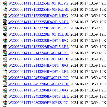
W20050614T181523255EF40F16.JPG
2024-10-17 13:59
4.9K
W20050614T181523255EF40F16.LBL
2024-10-17 13:59
19K
W20050614T181523255ID40F16.JPG
2024-10-17 13:59
1.9K
W20050614T181523255ID40F16.LBL
2024-10-17 13:59
19K
W20050614T181833228EF40F15.JPG
2024-10-17 13:59
4.9K
W20050614T181833228EF40F15.LBL
2024-10-17 13:59
19K
W20050614T181833228ID40F15.JPG
2024-10-17 13:59
1.9K
W20050614T181833228ID40F15.LBL
2024-10-17 13:59
19K
W20050614T182143244EF40F14.JPG
2024-10-17 13:59
4.9K
W20050614T182143244EF40F14.LBL
2024-10-17 13:59
19K
W20050614T182143244ID40F14.JPG
2024-10-17 13:59
1.9K
W20050614T182143244ID40F14.LBL
2024-10-17 13:59
19K
W20050614T182453206EF40F13.JPG
2024-10-17 13:59
4.9K
W20050614T182453206EF40F13.LBL
2024-10-17 13:59
19K
W20050614T182453206ID40F13.JPG
2024-10-17 13:59
1.9K
W20050614T182453206ID40F13.LBL
2024-10-17 13:59
19K
W20050614T182803209EF40F12.JPG
2024-10-17 13:59
4.9K