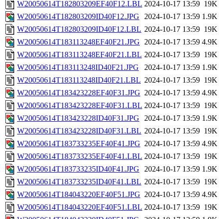
W20050614T182803209EF40F12.LBL
2024-10-17 13:59
19K
W20050614T182803209ID40F12.JPG
2024-10-17 13:59
1.9K
W20050614T182803209ID40F12.LBL
2024-10-17 13:59
19K
W20050614T183113248EF40F21.JPG
2024-10-17 13:59
4.9K
W20050614T183113248EF40F21.LBL
2024-10-17 13:59
19K
W20050614T183113248ID40F21.JPG
2024-10-17 13:59
1.9K
W20050614T183113248ID40F21.LBL
2024-10-17 13:59
19K
W20050614T183423228EF40F31.JPG
2024-10-17 13:59
4.9K
W20050614T183423228EF40F31.LBL
2024-10-17 13:59
19K
W20050614T183423228ID40F31.JPG
2024-10-17 13:59
1.9K
W20050614T183423228ID40F31.LBL
2024-10-17 13:59
19K
W20050614T183733235EF40F41.JPG
2024-10-17 13:59
4.9K
W20050614T183733235EF40F41.LBL
2024-10-17 13:59
19K
W20050614T183733235ID40F41.JPG
2024-10-17 13:59
1.9K
W20050614T183733235ID40F41.LBL
2024-10-17 13:59
19K
W20050614T184043220EF40F51.JPG
2024-10-17 13:59
4.9K
W20050614T184043220EF40F51.LBL
2024-10-17 13:59
19K