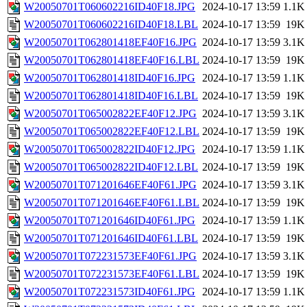
W20050701T060602216ID40F18.JPG
2024-10-17 13:59
1.1K
W20050701T060602216ID40F18.LBL
2024-10-17 13:59
19K
W20050701T062801418EF40F16.JPG
2024-10-17 13:59
3.1K
W20050701T062801418EF40F16.LBL
2024-10-17 13:59
19K
W20050701T062801418ID40F16.JPG
2024-10-17 13:59
1.1K
W20050701T062801418ID40F16.LBL
2024-10-17 13:59
19K
W20050701T065002822EF40F12.JPG
2024-10-17 13:59
3.1K
W20050701T065002822EF40F12.LBL
2024-10-17 13:59
19K
W20050701T065002822ID40F12.JPG
2024-10-17 13:59
1.1K
W20050701T065002822ID40F12.LBL
2024-10-17 13:59
19K
W20050701T071201646EF40F61.JPG
2024-10-17 13:59
3.1K
W20050701T071201646EF40F61.LBL
2024-10-17 13:59
19K
W20050701T071201646ID40F61.JPG
2024-10-17 13:59
1.1K
W20050701T071201646ID40F61.LBL
2024-10-17 13:59
19K
W20050701T072231573EF40F61.JPG
2024-10-17 13:59
3.1K
W20050701T072231573EF40F61.LBL
2024-10-17 13:59
19K
W20050701T072231573ID40F61.JPG
2024-10-17 13:59
1.1K