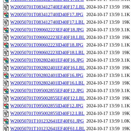
W20050701T083412740EF40F17.LBL
2024-10-17 13:59
19K
W20050701T083412740ID40F17.JPG
2024-10-17 13:59
1.1K
W20050701T083412740ID40F17.LBL
2024-10-17 13:59
19K
W20050701T090602223EF40F18.JPG
2024-10-17 13:59
3.1K
W20050701T090602223EF40F18.LBL
2024-10-17 13:59
19K
W20050701T090602223ID40F18.JPG
2024-10-17 13:59
1.1K
W20050701T090602223ID40F18.LBL
2024-10-17 13:59
19K
W20050701T092802401EF40F16.JPG
2024-10-17 13:59
3.1K
W20050701T092802401EF40F16.LBL
2024-10-17 13:59
19K
W20050701T092802401ID40F16.JPG
2024-10-17 13:59
1.1K
W20050701T092802401ID40F16.LBL
2024-10-17 13:59
19K
W20050701T095002855EF40F12.JPG
2024-10-17 13:59
3.1K
W20050701T095002855EF40F12.LBL
2024-10-17 13:59
19K
W20050701T095002855ID40F12.JPG
2024-10-17 13:59
1.1K
W20050701T095002855ID40F12.LBL
2024-10-17 13:59
19K
W20050701T101232641EF40F61.JPG
2024-10-17 13:59
1.0K
W20050701T101232641EF40F61.LBL
2024-10-17 13:59
19K