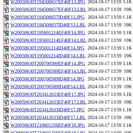
W20050630T194500657EF40F13.JPG
2024-10-17 13:59
3.1K
W20050630T194500657EF40F13.LBL
2024-10-17 13:59
19K
W20050630T194500657ID40F13.JPG
2024-10-17 13:59
1.1K
W20050630T194500657ID40F13.LBL
2024-10-17 13:59
19K
W20050630T195601214EF40F14.JPG
2024-10-17 13:59
3.1K
W20050630T195601214EF40F14.LBL
2024-10-17 13:59
19K
W20050630T195601214ID40F14.JPG
2024-10-17 13:59
1.1K
W20050630T195601214ID40F14.LBL
2024-10-17 13:59
19K
W20050630T200700589EF40F14.JPG
2024-10-17 13:59
3.1K
W20050630T200700589EF40F14.LBL
2024-10-17 13:59
19K
W20050630T200700589ID40F14.JPG
2024-10-17 13:59
1.1K
W20050630T200700589ID40F14.LBL
2024-10-17 13:59
19K
W20050630T203412633EF40F17.JPG
2024-10-17 13:59
3.1K
W20050630T203412633EF40F17.LBL
2024-10-17 13:59
19K
W20050630T203412633ID40F17.JPG
2024-10-17 13:59
1.1K
W20050630T203412633ID40F17.LBL
2024-10-17 13:59
19K
W20050630T210601256EF40F18.JPG
2024-10-17 13:59
3.1K
W20050630T210601256EF40F18.LBL
2024-10-17 13:59
19K