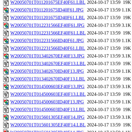
W20050701T011201675EF40F61.LBL
2024-10-17 13:59
19K
W20050701T011201675ID40F61.JPG
2024-10-17 13:59
1.1K
W20050701T011201675ID40F61.LBL
2024-10-17 13:59
19K
W20050701T012231566EF40F61.JPG
2024-10-17 13:59
3.1K
W20050701T012231566EF40F61.LBL
2024-10-17 13:59
19K
W20050701T012231566ID40F61.JPG
2024-10-17 13:59
1.1K
W20050701T012231566ID40F61.LBL
2024-10-17 13:59
19K
W20050701T013402670EF40F13.JPG
2024-10-17 13:59
3.1K
W20050701T013402670EF40F13.LBL
2024-10-17 13:59
19K
W20050701T013402670ID40F13.JPG
2024-10-17 13:59
1.1K
W20050701T013402670ID40F13.LBL
2024-10-17 13:59
19K
W20050701T014500603EF40F13.JPG
2024-10-17 13:59
3.1K
W20050701T014500603EF40F13.LBL
2024-10-17 13:59
19K
W20050701T014500603ID40F13.JPG
2024-10-17 13:59
1.1K
W20050701T014500603ID40F13.LBL
2024-10-17 13:59
19K
W20050701T015601305EF40F14.JPG
2024-10-17 13:59
3.1K
W20050701T015601305EF40F14.LBL
2024-10-17 13:59
19K