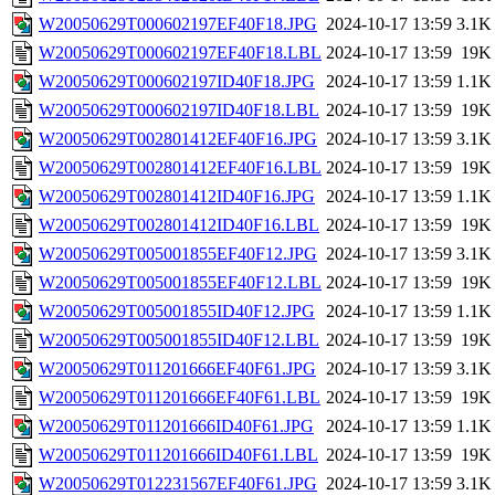
W20050629T000602197EF40F18.JPG
2024-10-17 13:59
3.1K
W20050629T000602197EF40F18.LBL
2024-10-17 13:59
19K
W20050629T000602197ID40F18.JPG
2024-10-17 13:59
1.1K
W20050629T000602197ID40F18.LBL
2024-10-17 13:59
19K
W20050629T002801412EF40F16.JPG
2024-10-17 13:59
3.1K
W20050629T002801412EF40F16.LBL
2024-10-17 13:59
19K
W20050629T002801412ID40F16.JPG
2024-10-17 13:59
1.1K
W20050629T002801412ID40F16.LBL
2024-10-17 13:59
19K
W20050629T005001855EF40F12.JPG
2024-10-17 13:59
3.1K
W20050629T005001855EF40F12.LBL
2024-10-17 13:59
19K
W20050629T005001855ID40F12.JPG
2024-10-17 13:59
1.1K
W20050629T005001855ID40F12.LBL
2024-10-17 13:59
19K
W20050629T011201666EF40F61.JPG
2024-10-17 13:59
3.1K
W20050629T011201666EF40F61.LBL
2024-10-17 13:59
19K
W20050629T011201666ID40F61.JPG
2024-10-17 13:59
1.1K
W20050629T011201666ID40F61.LBL
2024-10-17 13:59
19K
W20050629T012231567EF40F61.JPG
2024-10-17 13:59
3.1K