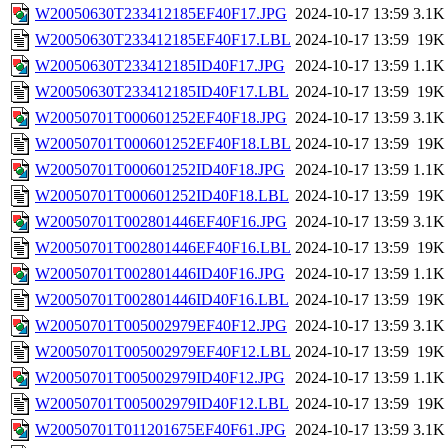
W20050630T233412185EF40F17.JPG
2024-10-17 13:59
3.1K
W20050630T233412185EF40F17.LBL
2024-10-17 13:59
19K
W20050630T233412185ID40F17.JPG
2024-10-17 13:59
1.1K
W20050630T233412185ID40F17.LBL
2024-10-17 13:59
19K
W20050701T000601252EF40F18.JPG
2024-10-17 13:59
3.1K
W20050701T000601252EF40F18.LBL
2024-10-17 13:59
19K
W20050701T000601252ID40F18.JPG
2024-10-17 13:59
1.1K
W20050701T000601252ID40F18.LBL
2024-10-17 13:59
19K
W20050701T002801446EF40F16.JPG
2024-10-17 13:59
3.1K
W20050701T002801446EF40F16.LBL
2024-10-17 13:59
19K
W20050701T002801446ID40F16.JPG
2024-10-17 13:59
1.1K
W20050701T002801446ID40F16.LBL
2024-10-17 13:59
19K
W20050701T005002979EF40F12.JPG
2024-10-17 13:59
3.1K
W20050701T005002979EF40F12.LBL
2024-10-17 13:59
19K
W20050701T005002979ID40F12.JPG
2024-10-17 13:59
1.1K
W20050701T005002979ID40F12.LBL
2024-10-17 13:59
19K
W20050701T011201675EF40F61.JPG
2024-10-17 13:59
3.1K