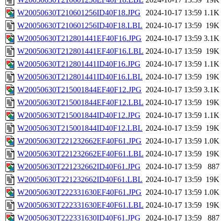
W20050630T210601256ID40F18.JPG
2024-10-17 13:59
1.1K
W20050630T210601256ID40F18.LBL
2024-10-17 13:59
19K
W20050630T212801441EF40F16.JPG
2024-10-17 13:59
3.1K
W20050630T212801441EF40F16.LBL
2024-10-17 13:59
19K
W20050630T212801441ID40F16.JPG
2024-10-17 13:59
1.1K
W20050630T212801441ID40F16.LBL
2024-10-17 13:59
19K
W20050630T215001844EF40F12.JPG
2024-10-17 13:59
3.1K
W20050630T215001844EF40F12.LBL
2024-10-17 13:59
19K
W20050630T215001844ID40F12.JPG
2024-10-17 13:59
1.1K
W20050630T215001844ID40F12.LBL
2024-10-17 13:59
19K
W20050630T221232662EF40F61.JPG
2024-10-17 13:59
1.0K
W20050630T221232662EF40F61.LBL
2024-10-17 13:59
19K
W20050630T221232662ID40F61.JPG
2024-10-17 13:59
887
W20050630T221232662ID40F61.LBL
2024-10-17 13:59
19K
W20050630T222331630EF40F61.JPG
2024-10-17 13:59
1.0K
W20050630T222331630EF40F61.LBL
2024-10-17 13:59
19K
W20050630T222331630ID40F61.JPG
2024-10-17 13:59
887