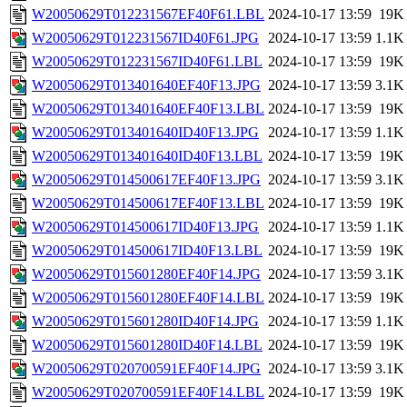
W20050629T012231567EF40F61.LBL
2024-10-17 13:59
19K
W20050629T012231567ID40F61.JPG
2024-10-17 13:59
1.1K
W20050629T012231567ID40F61.LBL
2024-10-17 13:59
19K
W20050629T013401640EF40F13.JPG
2024-10-17 13:59
3.1K
W20050629T013401640EF40F13.LBL
2024-10-17 13:59
19K
W20050629T013401640ID40F13.JPG
2024-10-17 13:59
1.1K
W20050629T013401640ID40F13.LBL
2024-10-17 13:59
19K
W20050629T014500617EF40F13.JPG
2024-10-17 13:59
3.1K
W20050629T014500617EF40F13.LBL
2024-10-17 13:59
19K
W20050629T014500617ID40F13.JPG
2024-10-17 13:59
1.1K
W20050629T014500617ID40F13.LBL
2024-10-17 13:59
19K
W20050629T015601280EF40F14.JPG
2024-10-17 13:59
3.1K
W20050629T015601280EF40F14.LBL
2024-10-17 13:59
19K
W20050629T015601280ID40F14.JPG
2024-10-17 13:59
1.1K
W20050629T015601280ID40F14.LBL
2024-10-17 13:59
19K
W20050629T020700591EF40F14.JPG
2024-10-17 13:59
3.1K
W20050629T020700591EF40F14.LBL
2024-10-17 13:59
19K