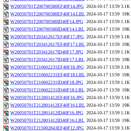
W20050701T200700580EF40F14.JPG
2024-10-17 13:59
3.1K
W20050701T200700580EF40F14.LBL
2024-10-17 13:59
19K
W20050701T200700580ID40F14.JPG
2024-10-17 13:59
1.1K
W20050701T200700580ID40F14.LBL
2024-10-17 13:59
19K
W20050701T203412617EF40F17.JPG
2024-10-17 13:59
3.1K
W20050701T203412617EF40F17.LBL
2024-10-17 13:59
19K
W20050701T203412617ID40F17.JPG
2024-10-17 13:59
1.1K
W20050701T203412617ID40F17.LBL
2024-10-17 13:59
19K
W20050701T210602231EF40F18.JPG
2024-10-17 13:59
3.1K
W20050701T210602231EF40F18.LBL
2024-10-17 13:59
19K
W20050701T210602231ID40F18.JPG
2024-10-17 13:59
1.1K
W20050701T210602231ID40F18.LBL
2024-10-17 13:59
19K
W20050701T212801412EF40F16.JPG
2024-10-17 13:59
3.1K
W20050701T212801412EF40F16.LBL
2024-10-17 13:59
19K
W20050701T212801412ID40F16.JPG
2024-10-17 13:59
1.1K
W20050701T212801412ID40F16.LBL
2024-10-17 13:59
19K
W20050701T215002843EF40F12.JPG
2024-10-17 13:59
3.1K