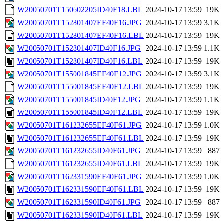
W20050701T150602205ID40F18.LBL
2024-10-17 13:59
19K
W20050701T152801407EF40F16.JPG
2024-10-17 13:59
3.1K
W20050701T152801407EF40F16.LBL
2024-10-17 13:59
19K
W20050701T152801407ID40F16.JPG
2024-10-17 13:59
1.1K
W20050701T152801407ID40F16.LBL
2024-10-17 13:59
19K
W20050701T155001845EF40F12.JPG
2024-10-17 13:59
3.1K
W20050701T155001845EF40F12.LBL
2024-10-17 13:59
19K
W20050701T155001845ID40F12.JPG
2024-10-17 13:59
1.1K
W20050701T155001845ID40F12.LBL
2024-10-17 13:59
19K
W20050701T161232655EF40F61.JPG
2024-10-17 13:59
1.0K
W20050701T161232655EF40F61.LBL
2024-10-17 13:59
19K
W20050701T161232655ID40F61.JPG
2024-10-17 13:59
887
W20050701T161232655ID40F61.LBL
2024-10-17 13:59
19K
W20050701T162331590EF40F61.JPG
2024-10-17 13:59
1.0K
W20050701T162331590EF40F61.LBL
2024-10-17 13:59
19K
W20050701T162331590ID40F61.JPG
2024-10-17 13:59
887
W20050701T162331590ID40F61.LBL
2024-10-17 13:59
19K