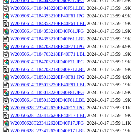
W20050614T184043220ID40F51.JPG
2024-10-17 13:59
1.9K
W20050614T184043220ID40F51.LBL
2024-10-17 13:59
19K
W20050614T184353210EF40F61.JPG
2024-10-17 13:59
4.9K
W20050614T184353210EF40F61.LBL
2024-10-17 13:59
19K
W20050614T184353210ID40F61.JPG
2024-10-17 13:59
1.9K
W20050614T184353210ID40F61.LBL
2024-10-17 13:59
19K
W20050614T184703218EF40F71.JPG
2024-10-17 13:59
4.9K
W20050614T184703218EF40F71.LBL
2024-10-17 13:59
19K
W20050614T184703218ID40F71.JPG
2024-10-17 13:59
1.9K
W20050614T184703218ID40F71.LBL
2024-10-17 13:59
19K
W20050614T185013220EF40F81.JPG
2024-10-17 13:59
4.9K
W20050614T185013220EF40F81.LBL
2024-10-17 13:59
19K
W20050614T185013220ID40F81.JPG
2024-10-17 13:59
1.9K
W20050614T185013220ID40F81.LBL
2024-10-17 13:59
19K
W20050628T233412620EF40F17.JPG
2024-10-17 13:59
3.1K
W20050628T233412620EF40F17.LBL
2024-10-17 13:59
19K
W20050628T233412620ID40F17.JPG
2024-10-17 13:59
1.1K
W20050628T233412620ID40F17.LBL
2024-10-17 13:59
19K