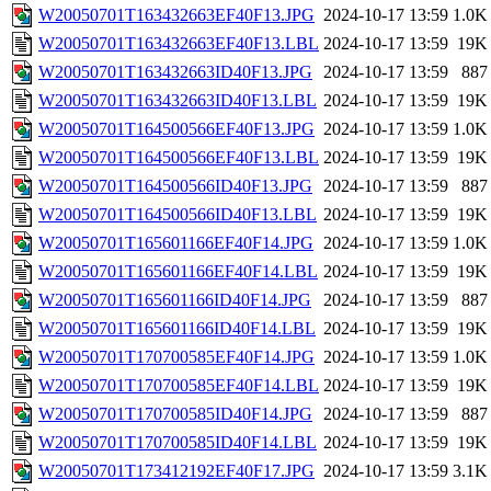
W20050701T163432663EF40F13.JPG
2024-10-17 13:59
1.0K
W20050701T163432663EF40F13.LBL
2024-10-17 13:59
19K
W20050701T163432663ID40F13.JPG
2024-10-17 13:59
887
W20050701T163432663ID40F13.LBL
2024-10-17 13:59
19K
W20050701T164500566EF40F13.JPG
2024-10-17 13:59
1.0K
W20050701T164500566EF40F13.LBL
2024-10-17 13:59
19K
W20050701T164500566ID40F13.JPG
2024-10-17 13:59
887
W20050701T164500566ID40F13.LBL
2024-10-17 13:59
19K
W20050701T165601166EF40F14.JPG
2024-10-17 13:59
1.0K
W20050701T165601166EF40F14.LBL
2024-10-17 13:59
19K
W20050701T165601166ID40F14.JPG
2024-10-17 13:59
887
W20050701T165601166ID40F14.LBL
2024-10-17 13:59
19K
W20050701T170700585EF40F14.JPG
2024-10-17 13:59
1.0K
W20050701T170700585EF40F14.LBL
2024-10-17 13:59
19K
W20050701T170700585ID40F14.JPG
2024-10-17 13:59
887
W20050701T170700585ID40F14.LBL
2024-10-17 13:59
19K
W20050701T173412192EF40F17.JPG
2024-10-17 13:59
3.1K