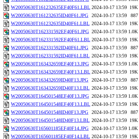
W20050630T161232635EF40F61.LBL
2024-10-17 13:59
19K
W20050630T161232635ID40F61.JPG
2024-10-17 13:59
887
W20050630T161232635ID40F61.LBL
2024-10-17 13:59
19K
W20050630T162331592EF40F61.JPG
2024-10-17 13:59
1.0K
W20050630T162331592EF40F61.LBL
2024-10-17 13:59
19K
W20050630T162331592ID40F61.JPG
2024-10-17 13:59
887
W20050630T162331592ID40F61.LBL
2024-10-17 13:59
19K
W20050630T163432659EF40F13.JPG
2024-10-17 13:59
1.0K
W20050630T163432659EF40F13.LBL
2024-10-17 13:59
19K
W20050630T163432659ID40F13.JPG
2024-10-17 13:59
887
W20050630T163432659ID40F13.LBL
2024-10-17 13:59
19K
W20050630T164501548EF40F13.JPG
2024-10-17 13:59
1.0K
W20050630T164501548EF40F13.LBL
2024-10-17 13:59
19K
W20050630T164501548ID40F13.JPG
2024-10-17 13:59
887
W20050630T164501548ID40F13.LBL
2024-10-17 13:59
19K
W20050630T165601185EF40F14.JPG
2024-10-17 13:59
1.0K
W20050630T165601185EF40F14.LBL
2024-10-17 13:59
19K