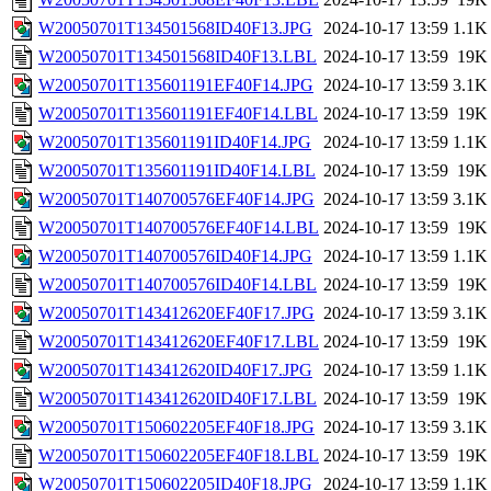
W20050701T134501568ID40F13.JPG
2024-10-17 13:59
1.1K
W20050701T134501568ID40F13.LBL
2024-10-17 13:59
19K
W20050701T135601191EF40F14.JPG
2024-10-17 13:59
3.1K
W20050701T135601191EF40F14.LBL
2024-10-17 13:59
19K
W20050701T135601191ID40F14.JPG
2024-10-17 13:59
1.1K
W20050701T135601191ID40F14.LBL
2024-10-17 13:59
19K
W20050701T140700576EF40F14.JPG
2024-10-17 13:59
3.1K
W20050701T140700576EF40F14.LBL
2024-10-17 13:59
19K
W20050701T140700576ID40F14.JPG
2024-10-17 13:59
1.1K
W20050701T140700576ID40F14.LBL
2024-10-17 13:59
19K
W20050701T143412620EF40F17.JPG
2024-10-17 13:59
3.1K
W20050701T143412620EF40F17.LBL
2024-10-17 13:59
19K
W20050701T143412620ID40F17.JPG
2024-10-17 13:59
1.1K
W20050701T143412620ID40F17.LBL
2024-10-17 13:59
19K
W20050701T150602205EF40F18.JPG
2024-10-17 13:59
3.1K
W20050701T150602205EF40F18.LBL
2024-10-17 13:59
19K
W20050701T150602205ID40F18.JPG
2024-10-17 13:59
1.1K