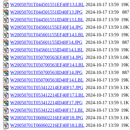
W20050701T044501551EF40F13.LBL
2024-10-17 13:59
19K
W20050701T044501551ID40F13.JPG
2024-10-17 13:59
887
W20050701T044501551ID40F13.LBL
2024-10-17 13:59
19K
W20050701T045601155EF40F14.JPG
2024-10-17 13:59
1.0K
W20050701T045601155EF40F14.LBL
2024-10-17 13:59
19K
W20050701T045601155ID40F14.JPG
2024-10-17 13:59
887
W20050701T045601155ID40F14.LBL
2024-10-17 13:59
19K
W20050701T050700563EF40F14.JPG
2024-10-17 13:59
1.0K
W20050701T050700563EF40F14.LBL
2024-10-17 13:59
19K
W20050701T050700563ID40F14.JPG
2024-10-17 13:59
887
W20050701T050700563ID40F14.LBL
2024-10-17 13:59
19K
W20050701T053412214EF40F17.JPG
2024-10-17 13:59
3.1K
W20050701T053412214EF40F17.LBL
2024-10-17 13:59
19K
W20050701T053412214ID40F17.JPG
2024-10-17 13:59
1.1K
W20050701T053412214ID40F17.LBL
2024-10-17 13:59
19K
W20050701T060602216EF40F18.JPG
2024-10-17 13:59
3.1K
W20050701T060602216EF40F18.LBL
2024-10-17 13:59
19K