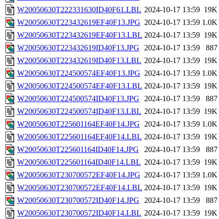
W20050630T222331630ID40F61.LBL
2024-10-17 13:59
19K
W20050630T223432619EF40F13.JPG
2024-10-17 13:59
1.0K
W20050630T223432619EF40F13.LBL
2024-10-17 13:59
19K
W20050630T223432619ID40F13.JPG
2024-10-17 13:59
887
W20050630T223432619ID40F13.LBL
2024-10-17 13:59
19K
W20050630T224500574EF40F13.JPG
2024-10-17 13:59
1.0K
W20050630T224500574EF40F13.LBL
2024-10-17 13:59
19K
W20050630T224500574ID40F13.JPG
2024-10-17 13:59
887
W20050630T224500574ID40F13.LBL
2024-10-17 13:59
19K
W20050630T225601164EF40F14.JPG
2024-10-17 13:59
1.0K
W20050630T225601164EF40F14.LBL
2024-10-17 13:59
19K
W20050630T225601164ID40F14.JPG
2024-10-17 13:59
887
W20050630T225601164ID40F14.LBL
2024-10-17 13:59
19K
W20050630T230700572EF40F14.JPG
2024-10-17 13:59
1.0K
W20050630T230700572EF40F14.LBL
2024-10-17 13:59
19K
W20050630T230700572ID40F14.JPG
2024-10-17 13:59
887
W20050630T230700572ID40F14.LBL
2024-10-17 13:59
19K