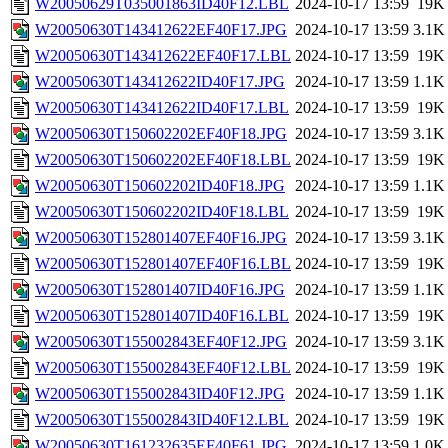
W20050629T035001863ID40F12.LBL
2024-10-17 13:59
19K
W20050630T143412622EF40F17.JPG
2024-10-17 13:59
3.1K
W20050630T143412622EF40F17.LBL
2024-10-17 13:59
19K
W20050630T143412622ID40F17.JPG
2024-10-17 13:59
1.1K
W20050630T143412622ID40F17.LBL
2024-10-17 13:59
19K
W20050630T150602202EF40F18.JPG
2024-10-17 13:59
3.1K
W20050630T150602202EF40F18.LBL
2024-10-17 13:59
19K
W20050630T150602202ID40F18.JPG
2024-10-17 13:59
1.1K
W20050630T150602202ID40F18.LBL
2024-10-17 13:59
19K
W20050630T152801407EF40F16.JPG
2024-10-17 13:59
3.1K
W20050630T152801407EF40F16.LBL
2024-10-17 13:59
19K
W20050630T152801407ID40F16.JPG
2024-10-17 13:59
1.1K
W20050630T152801407ID40F16.LBL
2024-10-17 13:59
19K
W20050630T155002843EF40F12.JPG
2024-10-17 13:59
3.1K
W20050630T155002843EF40F12.LBL
2024-10-17 13:59
19K
W20050630T155002843ID40F12.JPG
2024-10-17 13:59
1.1K
W20050630T155002843ID40F12.LBL
2024-10-17 13:59
19K
W20050630T161232635EF40F61.JPG
2024-10-17 13:59
1.0K