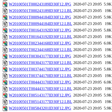
W20100501T000243189ID30F12.JPG
2020-07-23 20:05
5.9K
W20100501T000243189ID30F12.LBL
2020-07-23 20:05
19K
W20100501T000944184ID30F12.JPG
2020-07-23 20:05
5.9K
W20100501T000944184ID30F12.LBL
2020-07-23 20:05
19K
W20100501T001643192ID30F12.JPG
2020-07-23 20:05
5.8K
W20100501T001643192ID30F12.LBL
2020-07-23 20:05
19K
W20100501T002344168ID30F12.JPG
2020-07-23 20:05
6.0K
W20100501T002344168ID30F12.LBL
2020-07-23 20:05
19K
W20100501T003043177ID30F12.JPG
2020-07-23 20:05
5.9K
W20100501T003043177ID30F12.LBL
2020-07-23 20:05
19K
W20100501T003744170ID30F12.JPG
2020-07-23 20:05
5.8K
W20100501T003744170ID30F12.LBL
2020-07-23 20:05
19K
W20100501T004443170ID30F12.JPG
2020-07-23 20:05
6.0K
W20100501T004443170ID30F12.LBL
2020-07-23 20:05
19K
W20100501T005143177ID30F12.JPG
2020-07-23 20:05
5.9K
W20100501T005143177ID30F12.LBL
2020-07-23 20:05
19K
W20100501T005843201ID30F12.JPG
2020-07-23 20:05
5.9K