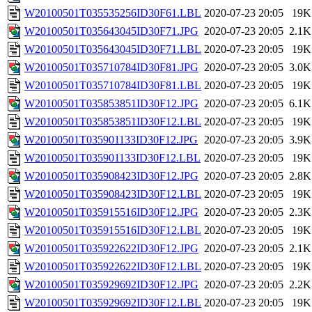
W20100501T035535256ID30F61.LBL
2020-07-23 20:05
19K
W20100501T035643045ID30F71.JPG
2020-07-23 20:05
2.1K
W20100501T035643045ID30F71.LBL
2020-07-23 20:05
19K
W20100501T035710784ID30F81.JPG
2020-07-23 20:05
3.0K
W20100501T035710784ID30F81.LBL
2020-07-23 20:05
19K
W20100501T035853851ID30F12.JPG
2020-07-23 20:05
6.1K
W20100501T035853851ID30F12.LBL
2020-07-23 20:05
19K
W20100501T035901133ID30F12.JPG
2020-07-23 20:05
3.9K
W20100501T035901133ID30F12.LBL
2020-07-23 20:05
19K
W20100501T035908423ID30F12.JPG
2020-07-23 20:05
2.8K
W20100501T035908423ID30F12.LBL
2020-07-23 20:05
19K
W20100501T035915516ID30F12.JPG
2020-07-23 20:05
2.3K
W20100501T035915516ID30F12.LBL
2020-07-23 20:05
19K
W20100501T035922622ID30F12.JPG
2020-07-23 20:05
2.1K
W20100501T035922622ID30F12.LBL
2020-07-23 20:05
19K
W20100501T035929692ID30F12.JPG
2020-07-23 20:05
2.2K
W20100501T035929692ID30F12.LBL
2020-07-23 20:05
19K