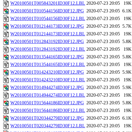
W20100501T005843201ID30F12.LBL
2020-07-23 20:05
19K
W20100501T010544156ID30F12.JPG
2020-07-23 20:05
6.1K
W20100501T010544156ID30F12.LBL
2020-07-23 20:05
19K
W20100501T012144173ID30F12.JPG
2020-07-23 20:05
5.7K
W20100501T012144173ID30F12.LBL
2020-07-23 20:05
19K
W20100501T012843192ID30F12.JPG
2020-07-23 20:05
5.8K
W20100501T012843192ID30F12.LBL
2020-07-23 20:05
19K
W20100501T013544165ID30F12.JPG
2020-07-23 20:05
5.8K
W20100501T013544165ID30F12.LBL
2020-07-23 20:05
19K
W20100501T014243210ID30F12.JPG
2020-07-23 20:05
5.9K
W20100501T014243210ID30F12.LBL
2020-07-23 20:05
19K
W20100501T014944274ID30F12.JPG
2020-07-23 20:05
5.9K
W20100501T014944274ID30F12.LBL
2020-07-23 20:05
19K
W20100501T015644186ID30F12.JPG
2020-07-23 20:05
5.8K
W20100501T015644186ID30F12.LBL
2020-07-23 20:05
19K
W20100501T020344279ID30F12.JPG
2020-07-23 20:05
6.1K
W20100501T020344279ID30F12.LBL
2020-07-23 20:05
19K