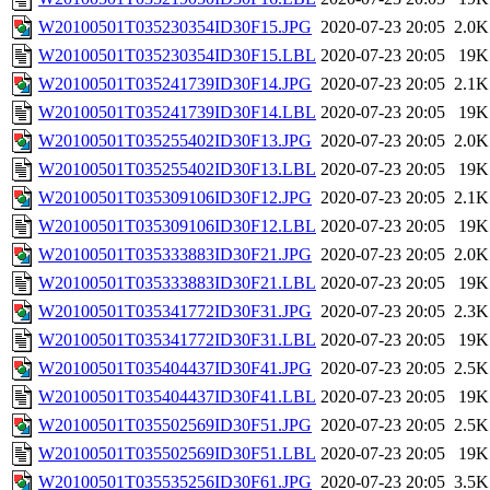
W20100501T035230354ID30F15.JPG
2020-07-23 20:05
2.0K
W20100501T035230354ID30F15.LBL
2020-07-23 20:05
19K
W20100501T035241739ID30F14.JPG
2020-07-23 20:05
2.1K
W20100501T035241739ID30F14.LBL
2020-07-23 20:05
19K
W20100501T035255402ID30F13.JPG
2020-07-23 20:05
2.0K
W20100501T035255402ID30F13.LBL
2020-07-23 20:05
19K
W20100501T035309106ID30F12.JPG
2020-07-23 20:05
2.1K
W20100501T035309106ID30F12.LBL
2020-07-23 20:05
19K
W20100501T035333883ID30F21.JPG
2020-07-23 20:05
2.0K
W20100501T035333883ID30F21.LBL
2020-07-23 20:05
19K
W20100501T035341772ID30F31.JPG
2020-07-23 20:05
2.3K
W20100501T035341772ID30F31.LBL
2020-07-23 20:05
19K
W20100501T035404437ID30F41.JPG
2020-07-23 20:05
2.5K
W20100501T035404437ID30F41.LBL
2020-07-23 20:05
19K
W20100501T035502569ID30F51.JPG
2020-07-23 20:05
2.5K
W20100501T035502569ID30F51.LBL
2020-07-23 20:05
19K
W20100501T035535256ID30F61.JPG
2020-07-23 20:05
3.5K