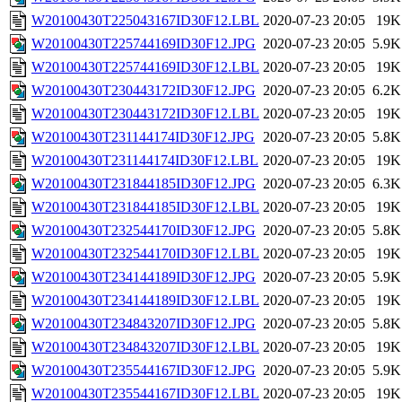
W20100430T225043167ID30F12.LBL
2020-07-23 20:05
19K
W20100430T225744169ID30F12.JPG
2020-07-23 20:05
5.9K
W20100430T225744169ID30F12.LBL
2020-07-23 20:05
19K
W20100430T230443172ID30F12.JPG
2020-07-23 20:05
6.2K
W20100430T230443172ID30F12.LBL
2020-07-23 20:05
19K
W20100430T231144174ID30F12.JPG
2020-07-23 20:05
5.8K
W20100430T231144174ID30F12.LBL
2020-07-23 20:05
19K
W20100430T231844185ID30F12.JPG
2020-07-23 20:05
6.3K
W20100430T231844185ID30F12.LBL
2020-07-23 20:05
19K
W20100430T232544170ID30F12.JPG
2020-07-23 20:05
5.8K
W20100430T232544170ID30F12.LBL
2020-07-23 20:05
19K
W20100430T234144189ID30F12.JPG
2020-07-23 20:05
5.9K
W20100430T234144189ID30F12.LBL
2020-07-23 20:05
19K
W20100430T234843207ID30F12.JPG
2020-07-23 20:05
5.8K
W20100430T234843207ID30F12.LBL
2020-07-23 20:05
19K
W20100430T235544167ID30F12.JPG
2020-07-23 20:05
5.9K
W20100430T235544167ID30F12.LBL
2020-07-23 20:05
19K