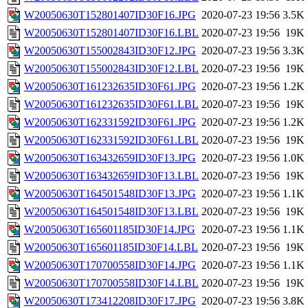
W20050630T152801407ID30F16.JPG
2020-07-23 19:56
3.5K
W20050630T152801407ID30F16.LBL
2020-07-23 19:56
19K
W20050630T155002843ID30F12.JPG
2020-07-23 19:56
3.3K
W20050630T155002843ID30F12.LBL
2020-07-23 19:56
19K
W20050630T161232635ID30F61.JPG
2020-07-23 19:56
1.2K
W20050630T161232635ID30F61.LBL
2020-07-23 19:56
19K
W20050630T162331592ID30F61.JPG
2020-07-23 19:56
1.2K
W20050630T162331592ID30F61.LBL
2020-07-23 19:56
19K
W20050630T163432659ID30F13.JPG
2020-07-23 19:56
1.0K
W20050630T163432659ID30F13.LBL
2020-07-23 19:56
19K
W20050630T164501548ID30F13.JPG
2020-07-23 19:56
1.1K
W20050630T164501548ID30F13.LBL
2020-07-23 19:56
19K
W20050630T165601185ID30F14.JPG
2020-07-23 19:56
1.1K
W20050630T165601185ID30F14.LBL
2020-07-23 19:56
19K
W20050630T170700558ID30F14.JPG
2020-07-23 19:56
1.1K
W20050630T170700558ID30F14.LBL
2020-07-23 19:56
19K
W20050630T173412208ID30F17.JPG
2020-07-23 19:56
3.8K