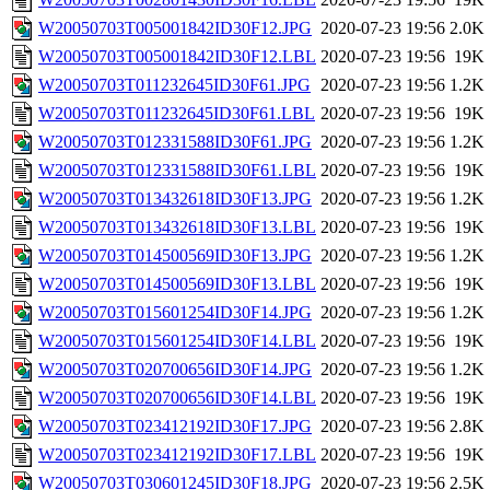
W20050703T005001842ID30F12.JPG
2020-07-23 19:56
2.0K
W20050703T005001842ID30F12.LBL
2020-07-23 19:56
19K
W20050703T011232645ID30F61.JPG
2020-07-23 19:56
1.2K
W20050703T011232645ID30F61.LBL
2020-07-23 19:56
19K
W20050703T012331588ID30F61.JPG
2020-07-23 19:56
1.2K
W20050703T012331588ID30F61.LBL
2020-07-23 19:56
19K
W20050703T013432618ID30F13.JPG
2020-07-23 19:56
1.2K
W20050703T013432618ID30F13.LBL
2020-07-23 19:56
19K
W20050703T014500569ID30F13.JPG
2020-07-23 19:56
1.2K
W20050703T014500569ID30F13.LBL
2020-07-23 19:56
19K
W20050703T015601254ID30F14.JPG
2020-07-23 19:56
1.2K
W20050703T015601254ID30F14.LBL
2020-07-23 19:56
19K
W20050703T020700656ID30F14.JPG
2020-07-23 19:56
1.2K
W20050703T020700656ID30F14.LBL
2020-07-23 19:56
19K
W20050703T023412192ID30F17.JPG
2020-07-23 19:56
2.8K
W20050703T023412192ID30F17.LBL
2020-07-23 19:56
19K
W20050703T030601245ID30F18.JPG
2020-07-23 19:56
2.5K