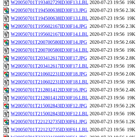
W20050701T193402729ID30F13.LBL
2020-07-23 19:56
19K
W20050701T194500638ID30F13.JPG
2020-07-23 19:56
2.3K
W20050701T194500638ID30F13.LBL
2020-07-23 19:56
19K
W20050701T195602167ID30F14.JPG
2020-07-23 19:56
2.3K
W20050701T195602167ID30F14.LBL
2020-07-23 19:56
19K
W20050701T200700580ID30F14.JPG
2020-07-23 19:56
2.6K
W20050701T200700580ID30F14.LBL
2020-07-23 19:56
19K
W20050701T203412617ID30F17.JPG
2020-07-23 19:56
2.8K
W20050701T203412617ID30F17.LBL
2020-07-23 19:56
19K
W20050701T210602231ID30F18.JPG
2020-07-23 19:56
2.0K
W20050701T210602231ID30F18.LBL
2020-07-23 19:56
19K
W20050701T212801412ID30F16.JPG
2020-07-23 19:56
2.4K
W20050701T212801412ID30F16.LBL
2020-07-23 19:56
19K
W20050701T215002843ID30F12.JPG
2020-07-23 19:56
2.2K
W20050701T215002843ID30F12.LBL
2020-07-23 19:56
19K
W20050701T221232735ID30F61.JPG
2020-07-23 19:56
1.2K
W20050701T221232735ID30F61.LBL
2020-07-23 19:56
19K