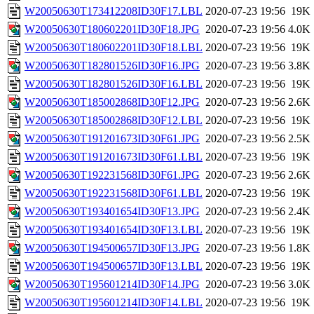
W20050630T173412208ID30F17.LBL
2020-07-23 19:56
19K
W20050630T180602201ID30F18.JPG
2020-07-23 19:56
4.0K
W20050630T180602201ID30F18.LBL
2020-07-23 19:56
19K
W20050630T182801526ID30F16.JPG
2020-07-23 19:56
3.8K
W20050630T182801526ID30F16.LBL
2020-07-23 19:56
19K
W20050630T185002868ID30F12.JPG
2020-07-23 19:56
2.6K
W20050630T185002868ID30F12.LBL
2020-07-23 19:56
19K
W20050630T191201673ID30F61.JPG
2020-07-23 19:56
2.5K
W20050630T191201673ID30F61.LBL
2020-07-23 19:56
19K
W20050630T192231568ID30F61.JPG
2020-07-23 19:56
2.6K
W20050630T192231568ID30F61.LBL
2020-07-23 19:56
19K
W20050630T193401654ID30F13.JPG
2020-07-23 19:56
2.4K
W20050630T193401654ID30F13.LBL
2020-07-23 19:56
19K
W20050630T194500657ID30F13.JPG
2020-07-23 19:56
1.8K
W20050630T194500657ID30F13.LBL
2020-07-23 19:56
19K
W20050630T195601214ID30F14.JPG
2020-07-23 19:56
3.0K
W20050630T195601214ID30F14.LBL
2020-07-23 19:56
19K