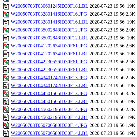
W20050703T030601245ID30F18.LBL
2020-07-23 19:56
19K
W20050703T032801416ID30F16.JPG
2020-07-23 19:56
2.3K
W20050703T032801416ID30F16.LBL
2020-07-23 19:56
19K
W20050703T035002848ID30F12.JPG
2020-07-23 19:56
2.0K
W20050703T035002848ID30F12.LBL
2020-07-23 19:56
19K
W20050703T041202634ID30F61.JPG
2020-07-23 19:56
2.6K
W20050703T041202634ID30F61.LBL
2020-07-23 19:56
19K
W20050703T042230556ID30F61.JPG
2020-07-23 19:56
2.5K
W20050703T042230556ID30F61.LBL
2020-07-23 19:56
19K
W20050703T043401742ID30F13.JPG
2020-07-23 19:56
2.5K
W20050703T043401742ID30F13.LBL
2020-07-23 19:56
19K
W20050703T044501565ID30F13.JPG
2020-07-23 19:56
3.2K
W20050703T044501565ID30F13.LBL
2020-07-23 19:56
19K
W20050703T045602195ID30F14.JPG
2020-07-23 19:56
2.2K
W20050703T045602195ID30F14.LBL
2020-07-23 19:56
19K
W20050703T050700580ID30F14.JPG
2020-07-23 19:56
1.9K
W20050703T050700580ID30F14.LBL
2020-07-23 19:56
19K