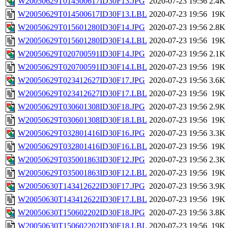
W20050629T014500617ID30F13.JPG
2020-07-23 19:56
2.4K
W20050629T014500617ID30F13.LBL
2020-07-23 19:56
19K
W20050629T015601280ID30F14.JPG
2020-07-23 19:56
2.8K
W20050629T015601280ID30F14.LBL
2020-07-23 19:56
19K
W20050629T020700591ID30F14.JPG
2020-07-23 19:56
2.1K
W20050629T020700591ID30F14.LBL
2020-07-23 19:56
19K
W20050629T023412627ID30F17.JPG
2020-07-23 19:56
3.6K
W20050629T023412627ID30F17.LBL
2020-07-23 19:56
19K
W20050629T030601308ID30F18.JPG
2020-07-23 19:56
2.9K
W20050629T030601308ID30F18.LBL
2020-07-23 19:56
19K
W20050629T032801416ID30F16.JPG
2020-07-23 19:56
3.3K
W20050629T032801416ID30F16.LBL
2020-07-23 19:56
19K
W20050629T035001863ID30F12.JPG
2020-07-23 19:56
2.3K
W20050629T035001863ID30F12.LBL
2020-07-23 19:56
19K
W20050630T143412622ID30F17.JPG
2020-07-23 19:56
3.9K
W20050630T143412622ID30F17.LBL
2020-07-23 19:56
19K
W20050630T150602202ID30F18.JPG
2020-07-23 19:56
3.8K
W20050630T150602202ID30F18.LBL
2020-07-23 19:56
19K