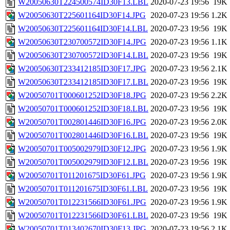
W20050630T224500574ID30F13.LBL
2020-07-23 19:56
19K
W20050630T225601164ID30F14.JPG
2020-07-23 19:56
1.2K
W20050630T225601164ID30F14.LBL
2020-07-23 19:56
19K
W20050630T230700572ID30F14.JPG
2020-07-23 19:56
1.1K
W20050630T230700572ID30F14.LBL
2020-07-23 19:56
19K
W20050630T233412185ID30F17.JPG
2020-07-23 19:56
2.1K
W20050630T233412185ID30F17.LBL
2020-07-23 19:56
19K
W20050701T000601252ID30F18.JPG
2020-07-23 19:56
2.2K
W20050701T000601252ID30F18.LBL
2020-07-23 19:56
19K
W20050701T002801446ID30F16.JPG
2020-07-23 19:56
2.0K
W20050701T002801446ID30F16.LBL
2020-07-23 19:56
19K
W20050701T005002979ID30F12.JPG
2020-07-23 19:56
1.9K
W20050701T005002979ID30F12.LBL
2020-07-23 19:56
19K
W20050701T011201675ID30F61.JPG
2020-07-23 19:56
1.9K
W20050701T011201675ID30F61.LBL
2020-07-23 19:56
19K
W20050701T012231566ID30F61.JPG
2020-07-23 19:56
1.9K
W20050701T012231566ID30F61.LBL
2020-07-23 19:56
19K
W20050701T013402670ID30F13.JPG
2020-07-23 19:56
2.1K