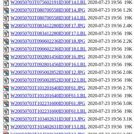
W20050703T075602191ID30F14.LBL
2020-07-23 19:56
19K
W20050703T080700558ID30F14.JPG
2020-07-23 19:56
1.2K
W20050703T080700558ID30F14.LBL
2020-07-23 19:56
19K
W20050703T083412280ID30F17.JPG
2020-07-23 19:56
2.4K
W20050703T083412280ID30F17.LBL
2020-07-23 19:56
19K
W20050703T090602236ID30F18.JPG
2020-07-23 19:56
2.2K
W20050703T090602236ID30F18.LBL
2020-07-23 19:56
19K
W20050703T092801456ID30F16.JPG
2020-07-23 19:56
3.0K
W20050703T092801456ID30F16.LBL
2020-07-23 19:56
19K
W20050703T095002852ID30F12.JPG
2020-07-23 19:56
2.0K
W20050703T095002852ID30F12.LBL
2020-07-23 19:56
19K
W20050703T101201640ID30F61.JPG
2020-07-23 19:56
2.7K
W20050703T101201640ID30F61.LBL
2020-07-23 19:56
19K
W20050703T102231600ID30F61.JPG
2020-07-23 19:56
3.0K
W20050703T102231600ID30F61.LBL
2020-07-23 19:56
19K
W20050703T103402631ID30F13.JPG
2020-07-23 19:56
3.1K
W20050703T103402631ID30F13.LBL
2020-07-23 19:56
19K