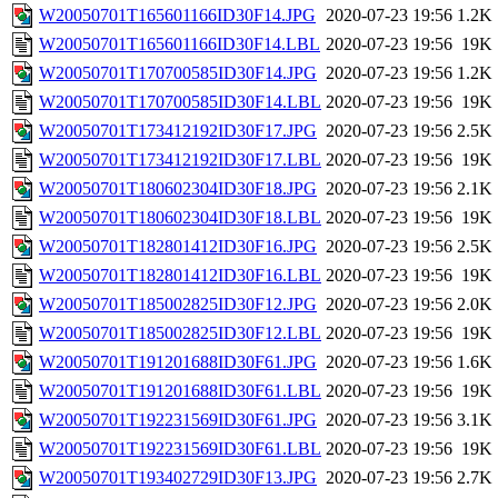
W20050701T165601166ID30F14.JPG
2020-07-23 19:56
1.2K
W20050701T165601166ID30F14.LBL
2020-07-23 19:56
19K
W20050701T170700585ID30F14.JPG
2020-07-23 19:56
1.2K
W20050701T170700585ID30F14.LBL
2020-07-23 19:56
19K
W20050701T173412192ID30F17.JPG
2020-07-23 19:56
2.5K
W20050701T173412192ID30F17.LBL
2020-07-23 19:56
19K
W20050701T180602304ID30F18.JPG
2020-07-23 19:56
2.1K
W20050701T180602304ID30F18.LBL
2020-07-23 19:56
19K
W20050701T182801412ID30F16.JPG
2020-07-23 19:56
2.5K
W20050701T182801412ID30F16.LBL
2020-07-23 19:56
19K
W20050701T185002825ID30F12.JPG
2020-07-23 19:56
2.0K
W20050701T185002825ID30F12.LBL
2020-07-23 19:56
19K
W20050701T191201688ID30F61.JPG
2020-07-23 19:56
1.6K
W20050701T191201688ID30F61.LBL
2020-07-23 19:56
19K
W20050701T192231569ID30F61.JPG
2020-07-23 19:56
3.1K
W20050701T192231569ID30F61.LBL
2020-07-23 19:56
19K
W20050701T193402729ID30F13.JPG
2020-07-23 19:56
2.7K