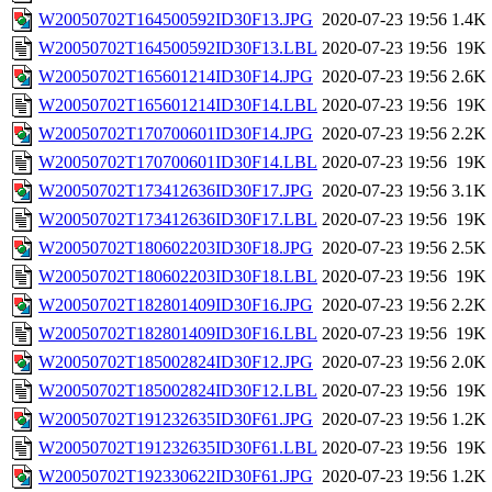
W20050702T164500592ID30F13.JPG
2020-07-23 19:56
1.4K
W20050702T164500592ID30F13.LBL
2020-07-23 19:56
19K
W20050702T165601214ID30F14.JPG
2020-07-23 19:56
2.6K
W20050702T165601214ID30F14.LBL
2020-07-23 19:56
19K
W20050702T170700601ID30F14.JPG
2020-07-23 19:56
2.2K
W20050702T170700601ID30F14.LBL
2020-07-23 19:56
19K
W20050702T173412636ID30F17.JPG
2020-07-23 19:56
3.1K
W20050702T173412636ID30F17.LBL
2020-07-23 19:56
19K
W20050702T180602203ID30F18.JPG
2020-07-23 19:56
2.5K
W20050702T180602203ID30F18.LBL
2020-07-23 19:56
19K
W20050702T182801409ID30F16.JPG
2020-07-23 19:56
2.2K
W20050702T182801409ID30F16.LBL
2020-07-23 19:56
19K
W20050702T185002824ID30F12.JPG
2020-07-23 19:56
2.0K
W20050702T185002824ID30F12.LBL
2020-07-23 19:56
19K
W20050702T191232635ID30F61.JPG
2020-07-23 19:56
1.2K
W20050702T191232635ID30F61.LBL
2020-07-23 19:56
19K
W20050702T192330622ID30F61.JPG
2020-07-23 19:56
1.2K