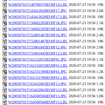
W20050701T140700576ID30F14.LBL
2020-07-23 19:56
19K
W20050701T143412620ID30F17.JPG
2020-07-23 19:56
2.6K
W20050701T143412620ID30F17.LBL
2020-07-23 19:56
19K
W20050701T150602205ID30F18.JPG
2020-07-23 19:56
2.1K
W20050701T150602205ID30F18.LBL
2020-07-23 19:56
19K
W20050701T152801407ID30F16.JPG
2020-07-23 19:56
2.4K
W20050701T152801407ID30F16.LBL
2020-07-23 19:56
19K
W20050701T155001845ID30F12.JPG
2020-07-23 19:56
2.0K
W20050701T155001845ID30F12.LBL
2020-07-23 19:56
19K
W20050701T161232655ID30F61.JPG
2020-07-23 19:56
1.1K
W20050701T161232655ID30F61.LBL
2020-07-23 19:56
19K
W20050701T162331590ID30F61.JPG
2020-07-23 19:56
1.2K
W20050701T162331590ID30F61.LBL
2020-07-23 19:56
19K
W20050701T163432663ID30F13.JPG
2020-07-23 19:56
1.1K
W20050701T163432663ID30F13.LBL
2020-07-23 19:56
19K
W20050701T164500566ID30F13.JPG
2020-07-23 19:56
1.0K
W20050701T164500566ID30F13.LBL
2020-07-23 19:56
19K