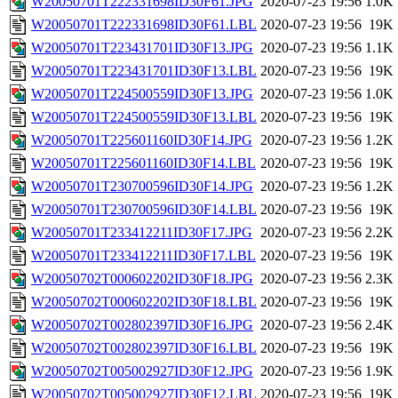
W20050701T222331698ID30F61.JPG
2020-07-23 19:56
1.0K
W20050701T222331698ID30F61.LBL
2020-07-23 19:56
19K
W20050701T223431701ID30F13.JPG
2020-07-23 19:56
1.1K
W20050701T223431701ID30F13.LBL
2020-07-23 19:56
19K
W20050701T224500559ID30F13.JPG
2020-07-23 19:56
1.0K
W20050701T224500559ID30F13.LBL
2020-07-23 19:56
19K
W20050701T225601160ID30F14.JPG
2020-07-23 19:56
1.2K
W20050701T225601160ID30F14.LBL
2020-07-23 19:56
19K
W20050701T230700596ID30F14.JPG
2020-07-23 19:56
1.2K
W20050701T230700596ID30F14.LBL
2020-07-23 19:56
19K
W20050701T233412211ID30F17.JPG
2020-07-23 19:56
2.2K
W20050701T233412211ID30F17.LBL
2020-07-23 19:56
19K
W20050702T000602202ID30F18.JPG
2020-07-23 19:56
2.3K
W20050702T000602202ID30F18.LBL
2020-07-23 19:56
19K
W20050702T002802397ID30F16.JPG
2020-07-23 19:56
2.4K
W20050702T002802397ID30F16.LBL
2020-07-23 19:56
19K
W20050702T005002927ID30F12.JPG
2020-07-23 19:56
1.9K
W20050702T005002927ID30F12.LBL
2020-07-23 19:56
19K