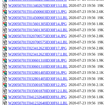
W20050701T013402670ID30F13.LBL
2020-07-23 19:56
19K
W20050701T014500603ID30F13.JPG
2020-07-23 19:56
2.6K
W20050701T014500603ID30F13.LBL
2020-07-23 19:56
19K
W20050701T015601305ID30F14.JPG
2020-07-23 19:56
1.8K
W20050701T015601305ID30F14.LBL
2020-07-23 19:56
19K
W20050701T020700575ID30F14.JPG
2020-07-23 19:56
2.8K
W20050701T020700575ID30F14.LBL
2020-07-23 19:56
19K
W20050701T023412623ID30F17.JPG
2020-07-23 19:56
2.8K
W20050701T023412623ID30F17.LBL
2020-07-23 19:56
19K
W20050701T030601310ID30F18.JPG
2020-07-23 19:56
1.9K
W20050701T030601310ID30F18.LBL
2020-07-23 19:56
19K
W20050701T032801405ID30F16.JPG
2020-07-23 19:56
2.1K
W20050701T032801405ID30F16.LBL
2020-07-23 19:56
19K
W20050701T035001870ID30F12.JPG
2020-07-23 19:56
2.1K
W20050701T035001870ID30F12.LBL
2020-07-23 19:56
19K
W20050701T041232640ID30F61.JPG
2020-07-23 19:56
1.0K
W20050701T041232640ID30F61.LBL
2020-07-23 19:56
19K