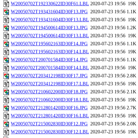
W20050702T192330622ID30F61.LBL
2020-07-23 19:56
19K
W20050702T193431604ID30F13.JPG
2020-07-23 19:56
1.1K
W20050702T193431604ID30F13.LBL
2020-07-23 19:56
19K
W20050702T194500614ID30F13.JPG
2020-07-23 19:56
1.2K
W20050702T194500614ID30F13.LBL
2020-07-23 19:56
19K
W20050702T195602163ID30F14.JPG
2020-07-23 19:56
1.1K
W20050702T195602163ID30F14.LBL
2020-07-23 19:56
19K
W20050702T200701584ID30F14.JPG
2020-07-23 19:56
1.1K
W20050702T200701584ID30F14.LBL
2020-07-23 19:56
19K
W20050702T203412198ID30F17.JPG
2020-07-23 19:56
2.8K
W20050702T203412198ID30F17.LBL
2020-07-23 19:56
19K
W20050702T210602200ID30F18.JPG
2020-07-23 19:56
2.1K
W20050702T210602200ID30F18.LBL
2020-07-23 19:56
19K
W20050702T212801420ID30F16.JPG
2020-07-23 19:56
2.7K
W20050702T212801420ID30F16.LBL
2020-07-23 19:56
19K
W20050702T215002830ID30F12.JPG
2020-07-23 19:56
2.0K
W20050702T215002830ID30F12.LBL
2020-07-23 19:56
19K