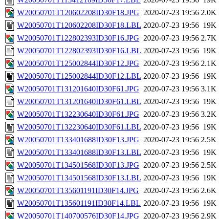
W20050701T120602208ID30F18.JPG
2020-07-23 19:56
2.0K
W20050701T120602208ID30F18.LBL
2020-07-23 19:56
19K
W20050701T122802393ID30F16.JPG
2020-07-23 19:56
2.7K
W20050701T122802393ID30F16.LBL
2020-07-23 19:56
19K
W20050701T125002844ID30F12.JPG
2020-07-23 19:56
2.1K
W20050701T125002844ID30F12.LBL
2020-07-23 19:56
19K
W20050701T131201640ID30F61.JPG
2020-07-23 19:56
3.1K
W20050701T131201640ID30F61.LBL
2020-07-23 19:56
19K
W20050701T132230640ID30F61.JPG
2020-07-23 19:56
3.2K
W20050701T132230640ID30F61.LBL
2020-07-23 19:56
19K
W20050701T133401688ID30F13.JPG
2020-07-23 19:56
2.5K
W20050701T133401688ID30F13.LBL
2020-07-23 19:56
19K
W20050701T134501568ID30F13.JPG
2020-07-23 19:56
2.5K
W20050701T134501568ID30F13.LBL
2020-07-23 19:56
19K
W20050701T135601191ID30F14.JPG
2020-07-23 19:56
2.6K
W20050701T135601191ID30F14.LBL
2020-07-23 19:56
19K
W20050701T140700576ID30F14.JPG
2020-07-23 19:56
2.9K