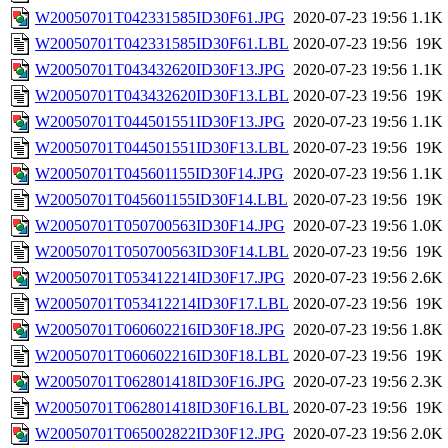
W20050701T042331585ID30F61.JPG
2020-07-23 19:56
1.1K
W20050701T042331585ID30F61.LBL
2020-07-23 19:56
19K
W20050701T043432620ID30F13.JPG
2020-07-23 19:56
1.1K
W20050701T043432620ID30F13.LBL
2020-07-23 19:56
19K
W20050701T044501551ID30F13.JPG
2020-07-23 19:56
1.1K
W20050701T044501551ID30F13.LBL
2020-07-23 19:56
19K
W20050701T045601155ID30F14.JPG
2020-07-23 19:56
1.1K
W20050701T045601155ID30F14.LBL
2020-07-23 19:56
19K
W20050701T050700563ID30F14.JPG
2020-07-23 19:56
1.0K
W20050701T050700563ID30F14.LBL
2020-07-23 19:56
19K
W20050701T053412214ID30F17.JPG
2020-07-23 19:56
2.6K
W20050701T053412214ID30F17.LBL
2020-07-23 19:56
19K
W20050701T060602216ID30F18.JPG
2020-07-23 19:56
1.8K
W20050701T060602216ID30F18.LBL
2020-07-23 19:56
19K
W20050701T062801418ID30F16.JPG
2020-07-23 19:56
2.3K
W20050701T062801418ID30F16.LBL
2020-07-23 19:56
19K
W20050701T065002822ID30F12.JPG
2020-07-23 19:56
2.0K