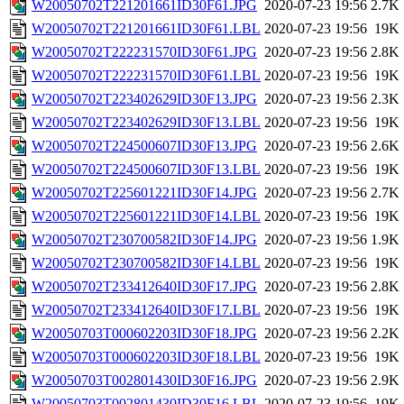
W20050702T221201661ID30F61.JPG
2020-07-23 19:56
2.7K
W20050702T221201661ID30F61.LBL
2020-07-23 19:56
19K
W20050702T222231570ID30F61.JPG
2020-07-23 19:56
2.8K
W20050702T222231570ID30F61.LBL
2020-07-23 19:56
19K
W20050702T223402629ID30F13.JPG
2020-07-23 19:56
2.3K
W20050702T223402629ID30F13.LBL
2020-07-23 19:56
19K
W20050702T224500607ID30F13.JPG
2020-07-23 19:56
2.6K
W20050702T224500607ID30F13.LBL
2020-07-23 19:56
19K
W20050702T225601221ID30F14.JPG
2020-07-23 19:56
2.7K
W20050702T225601221ID30F14.LBL
2020-07-23 19:56
19K
W20050702T230700582ID30F14.JPG
2020-07-23 19:56
1.9K
W20050702T230700582ID30F14.LBL
2020-07-23 19:56
19K
W20050702T233412640ID30F17.JPG
2020-07-23 19:56
2.8K
W20050702T233412640ID30F17.LBL
2020-07-23 19:56
19K
W20050703T000602203ID30F18.JPG
2020-07-23 19:56
2.2K
W20050703T000602203ID30F18.LBL
2020-07-23 19:56
19K
W20050703T002801430ID30F16.JPG
2020-07-23 19:56
2.9K
W20050703T002801430ID30F16.LBL
2020-07-23 19:56
19K