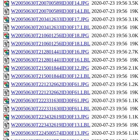
W20050630T200700589ID30F14.JPG
2020-07-23 19:56
3.5K
W20050630T200700589ID30F14.LBL
2020-07-23 19:56
19K
W20050630T203412633ID30F17.JPG
2020-07-23 19:56
3.1K
W20050630T203412633ID30F17.LBL
2020-07-23 19:56
19K
W20050630T210601256ID30F18.JPG
2020-07-23 19:56
3.0K
W20050630T210601256ID30F18.LBL
2020-07-23 19:56
19K
W20050630T212801441ID30F16.JPG
2020-07-23 19:56
2.7K
W20050630T212801441ID30F16.LBL
2020-07-23 19:56
19K
W20050630T215001844ID30F12.JPG
2020-07-23 19:56
2.1K
W20050630T215001844ID30F12.LBL
2020-07-23 19:56
19K
W20050630T221232662ID30F61.JPG
2020-07-23 19:56
1.2K
W20050630T221232662ID30F61.LBL
2020-07-23 19:56
19K
W20050630T222331630ID30F61.JPG
2020-07-23 19:56
1.1K
W20050630T222331630ID30F61.LBL
2020-07-23 19:56
19K
W20050630T223432619ID30F13.JPG
2020-07-23 19:56
1.1K
W20050630T223432619ID30F13.LBL
2020-07-23 19:56
19K
W20050630T224500574ID30F13.JPG
2020-07-23 19:56
1.1K