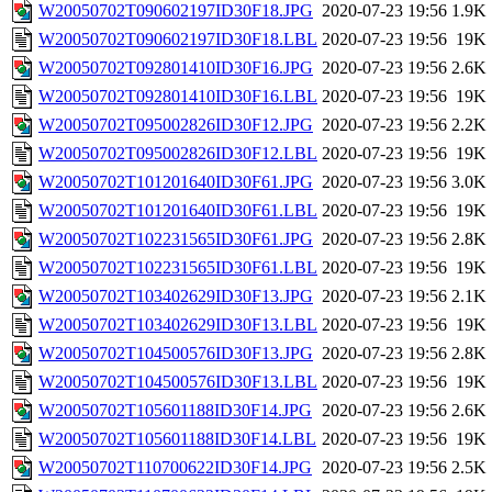
W20050702T090602197ID30F18.JPG
2020-07-23 19:56
1.9K
W20050702T090602197ID30F18.LBL
2020-07-23 19:56
19K
W20050702T092801410ID30F16.JPG
2020-07-23 19:56
2.6K
W20050702T092801410ID30F16.LBL
2020-07-23 19:56
19K
W20050702T095002826ID30F12.JPG
2020-07-23 19:56
2.2K
W20050702T095002826ID30F12.LBL
2020-07-23 19:56
19K
W20050702T101201640ID30F61.JPG
2020-07-23 19:56
3.0K
W20050702T101201640ID30F61.LBL
2020-07-23 19:56
19K
W20050702T102231565ID30F61.JPG
2020-07-23 19:56
2.8K
W20050702T102231565ID30F61.LBL
2020-07-23 19:56
19K
W20050702T103402629ID30F13.JPG
2020-07-23 19:56
2.1K
W20050702T103402629ID30F13.LBL
2020-07-23 19:56
19K
W20050702T104500576ID30F13.JPG
2020-07-23 19:56
2.8K
W20050702T104500576ID30F13.LBL
2020-07-23 19:56
19K
W20050702T105601188ID30F14.JPG
2020-07-23 19:56
2.6K
W20050702T105601188ID30F14.LBL
2020-07-23 19:56
19K
W20050702T110700622ID30F14.JPG
2020-07-23 19:56
2.5K