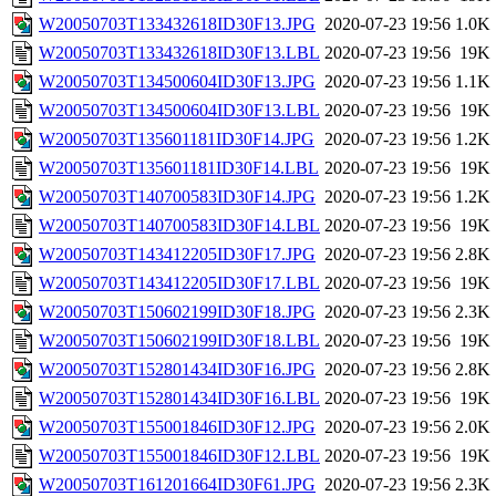
W20050703T133432618ID30F13.JPG
2020-07-23 19:56
1.0K
W20050703T133432618ID30F13.LBL
2020-07-23 19:56
19K
W20050703T134500604ID30F13.JPG
2020-07-23 19:56
1.1K
W20050703T134500604ID30F13.LBL
2020-07-23 19:56
19K
W20050703T135601181ID30F14.JPG
2020-07-23 19:56
1.2K
W20050703T135601181ID30F14.LBL
2020-07-23 19:56
19K
W20050703T140700583ID30F14.JPG
2020-07-23 19:56
1.2K
W20050703T140700583ID30F14.LBL
2020-07-23 19:56
19K
W20050703T143412205ID30F17.JPG
2020-07-23 19:56
2.8K
W20050703T143412205ID30F17.LBL
2020-07-23 19:56
19K
W20050703T150602199ID30F18.JPG
2020-07-23 19:56
2.3K
W20050703T150602199ID30F18.LBL
2020-07-23 19:56
19K
W20050703T152801434ID30F16.JPG
2020-07-23 19:56
2.8K
W20050703T152801434ID30F16.LBL
2020-07-23 19:56
19K
W20050703T155001846ID30F12.JPG
2020-07-23 19:56
2.0K
W20050703T155001846ID30F12.LBL
2020-07-23 19:56
19K
W20050703T161201664ID30F61.JPG
2020-07-23 19:56
2.3K