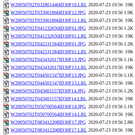
W20050702T032801446ID30F16.LBL
2020-07-23 19:56
19K
W20050702T035001866ID30F12.JPG
2020-07-23 19:56
1.9K
W20050702T035001866ID30F12.LBL
2020-07-23 19:56
19K
W20050702T041232650ID30F61.JPG
2020-07-23 19:56
1.2K
W20050702T041232650ID30F61.LBL
2020-07-23 19:56
19K
W20050702T042331584ID30F61.JPG
2020-07-23 19:56
1.2K
W20050702T042331584ID30F61.LBL
2020-07-23 19:56
19K
W20050702T043432617ID30F13.JPG
2020-07-23 19:56
1.1K
W20050702T043432617ID30F13.LBL
2020-07-23 19:56
19K
W20050702T044501547ID30F13.JPG
2020-07-23 19:56
1.1K
W20050702T044501547ID30F13.LBL
2020-07-23 19:56
19K
W20050702T045601157ID30F14.JPG
2020-07-23 19:56
1.2K
W20050702T045601157ID30F14.LBL
2020-07-23 19:56
19K
W20050702T050700564ID30F14.JPG
2020-07-23 19:56
1.1K
W20050702T050700564ID30F14.LBL
2020-07-23 19:56
19K
W20050702T083412208ID30F17.JPG
2020-07-23 19:56
2.8K
W20050702T083412208ID30F17.LBL
2020-07-23 19:56
19K