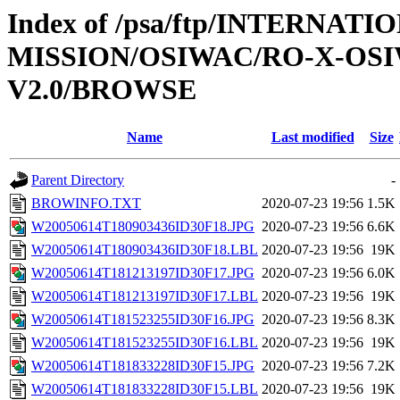
Index of /psa/ftp/INTERNAT
MISSION/OSIWAC/RO-X-OS
V2.0/BROWSE
Name
Last modified
Size
Parent Directory
-
BROWINFO.TXT
2020-07-23 19:56
1.5K
W20050614T180903436ID30F18.JPG
2020-07-23 19:56
6.6K
W20050614T180903436ID30F18.LBL
2020-07-23 19:56
19K
W20050614T181213197ID30F17.JPG
2020-07-23 19:56
6.0K
W20050614T181213197ID30F17.LBL
2020-07-23 19:56
19K
W20050614T181523255ID30F16.JPG
2020-07-23 19:56
8.3K
W20050614T181523255ID30F16.LBL
2020-07-23 19:56
19K
W20050614T181833228ID30F15.JPG
2020-07-23 19:56
7.2K
W20050614T181833228ID30F15.LBL
2020-07-23 19:56
19K