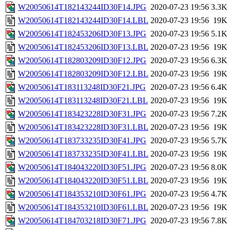
W20050614T182143244ID30F14.JPG
2020-07-23 19:56
3.3K
W20050614T182143244ID30F14.LBL
2020-07-23 19:56
19K
W20050614T182453206ID30F13.JPG
2020-07-23 19:56
5.1K
W20050614T182453206ID30F13.LBL
2020-07-23 19:56
19K
W20050614T182803209ID30F12.JPG
2020-07-23 19:56
6.3K
W20050614T182803209ID30F12.LBL
2020-07-23 19:56
19K
W20050614T183113248ID30F21.JPG
2020-07-23 19:56
6.4K
W20050614T183113248ID30F21.LBL
2020-07-23 19:56
19K
W20050614T183423228ID30F31.JPG
2020-07-23 19:56
7.2K
W20050614T183423228ID30F31.LBL
2020-07-23 19:56
19K
W20050614T183733235ID30F41.JPG
2020-07-23 19:56
5.7K
W20050614T183733235ID30F41.LBL
2020-07-23 19:56
19K
W20050614T184043220ID30F51.JPG
2020-07-23 19:56
8.0K
W20050614T184043220ID30F51.LBL
2020-07-23 19:56
19K
W20050614T184353210ID30F61.JPG
2020-07-23 19:56
4.7K
W20050614T184353210ID30F61.LBL
2020-07-23 19:56
19K
W20050614T184703218ID30F71.JPG
2020-07-23 19:56
7.8K