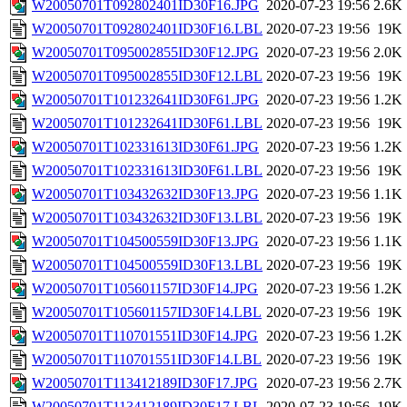
W20050701T092802401ID30F16.JPG
2020-07-23 19:56
2.6K
W20050701T092802401ID30F16.LBL
2020-07-23 19:56
19K
W20050701T095002855ID30F12.JPG
2020-07-23 19:56
2.0K
W20050701T095002855ID30F12.LBL
2020-07-23 19:56
19K
W20050701T101232641ID30F61.JPG
2020-07-23 19:56
1.2K
W20050701T101232641ID30F61.LBL
2020-07-23 19:56
19K
W20050701T102331613ID30F61.JPG
2020-07-23 19:56
1.2K
W20050701T102331613ID30F61.LBL
2020-07-23 19:56
19K
W20050701T103432632ID30F13.JPG
2020-07-23 19:56
1.1K
W20050701T103432632ID30F13.LBL
2020-07-23 19:56
19K
W20050701T104500559ID30F13.JPG
2020-07-23 19:56
1.1K
W20050701T104500559ID30F13.LBL
2020-07-23 19:56
19K
W20050701T105601157ID30F14.JPG
2020-07-23 19:56
1.2K
W20050701T105601157ID30F14.LBL
2020-07-23 19:56
19K
W20050701T110701551ID30F14.JPG
2020-07-23 19:56
1.2K
W20050701T110701551ID30F14.LBL
2020-07-23 19:56
19K
W20050701T113412189ID30F17.JPG
2020-07-23 19:56
2.7K
W20050701T113412189ID30F17.LBL
2020-07-23 19:56
19K