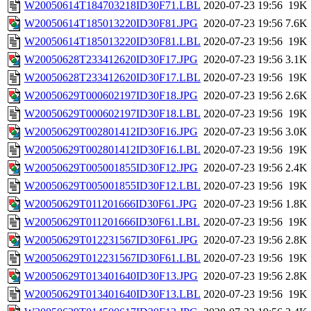
W20050614T184703218ID30F71.LBL
2020-07-23 19:56
19K
W20050614T185013220ID30F81.JPG
2020-07-23 19:56
7.6K
W20050614T185013220ID30F81.LBL
2020-07-23 19:56
19K
W20050628T233412620ID30F17.JPG
2020-07-23 19:56
3.1K
W20050628T233412620ID30F17.LBL
2020-07-23 19:56
19K
W20050629T000602197ID30F18.JPG
2020-07-23 19:56
2.6K
W20050629T000602197ID30F18.LBL
2020-07-23 19:56
19K
W20050629T002801412ID30F16.JPG
2020-07-23 19:56
3.0K
W20050629T002801412ID30F16.LBL
2020-07-23 19:56
19K
W20050629T005001855ID30F12.JPG
2020-07-23 19:56
2.4K
W20050629T005001855ID30F12.LBL
2020-07-23 19:56
19K
W20050629T011201666ID30F61.JPG
2020-07-23 19:56
1.8K
W20050629T011201666ID30F61.LBL
2020-07-23 19:56
19K
W20050629T012231567ID30F61.JPG
2020-07-23 19:56
2.8K
W20050629T012231567ID30F61.LBL
2020-07-23 19:56
19K
W20050629T013401640ID30F13.JPG
2020-07-23 19:56
2.8K
W20050629T013401640ID30F13.LBL
2020-07-23 19:56
19K