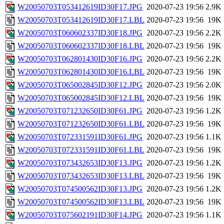
W20050703T053412619ID30F17.JPG
2020-07-23 19:56
2.9K
W20050703T053412619ID30F17.LBL
2020-07-23 19:56
19K
W20050703T060602337ID30F18.JPG
2020-07-23 19:56
2.2K
W20050703T060602337ID30F18.LBL
2020-07-23 19:56
19K
W20050703T062801430ID30F16.JPG
2020-07-23 19:56
2.2K
W20050703T062801430ID30F16.LBL
2020-07-23 19:56
19K
W20050703T065002845ID30F12.JPG
2020-07-23 19:56
2.0K
W20050703T065002845ID30F12.LBL
2020-07-23 19:56
19K
W20050703T071232650ID30F61.JPG
2020-07-23 19:56
1.2K
W20050703T071232650ID30F61.LBL
2020-07-23 19:56
19K
W20050703T072331591ID30F61.JPG
2020-07-23 19:56
1.1K
W20050703T072331591ID30F61.LBL
2020-07-23 19:56
19K
W20050703T073432653ID30F13.JPG
2020-07-23 19:56
1.2K
W20050703T073432653ID30F13.LBL
2020-07-23 19:56
19K
W20050703T074500562ID30F13.JPG
2020-07-23 19:56
1.2K
W20050703T074500562ID30F13.LBL
2020-07-23 19:56
19K
W20050703T075602191ID30F14.JPG
2020-07-23 19:56
1.1K