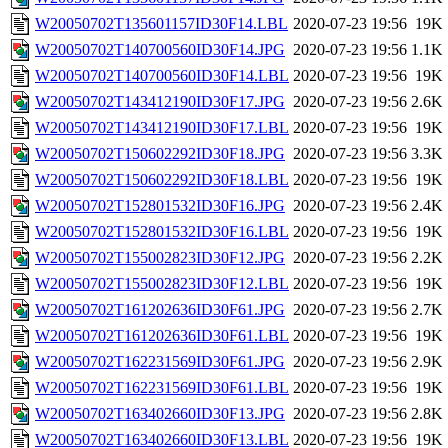
W20050702T135601157ID30F14.LBL
2020-07-23 19:56
19K
W20050702T140700560ID30F14.JPG
2020-07-23 19:56
1.1K
W20050702T140700560ID30F14.LBL
2020-07-23 19:56
19K
W20050702T143412190ID30F17.JPG
2020-07-23 19:56
2.6K
W20050702T143412190ID30F17.LBL
2020-07-23 19:56
19K
W20050702T150602292ID30F18.JPG
2020-07-23 19:56
3.3K
W20050702T150602292ID30F18.LBL
2020-07-23 19:56
19K
W20050702T152801532ID30F16.JPG
2020-07-23 19:56
2.4K
W20050702T152801532ID30F16.LBL
2020-07-23 19:56
19K
W20050702T155002823ID30F12.JPG
2020-07-23 19:56
2.2K
W20050702T155002823ID30F12.LBL
2020-07-23 19:56
19K
W20050702T161202636ID30F61.JPG
2020-07-23 19:56
2.7K
W20050702T161202636ID30F61.LBL
2020-07-23 19:56
19K
W20050702T162231569ID30F61.JPG
2020-07-23 19:56
2.9K
W20050702T162231569ID30F61.LBL
2020-07-23 19:56
19K
W20050702T163402660ID30F13.JPG
2020-07-23 19:56
2.8K
W20050702T163402660ID30F13.LBL
2020-07-23 19:56
19K