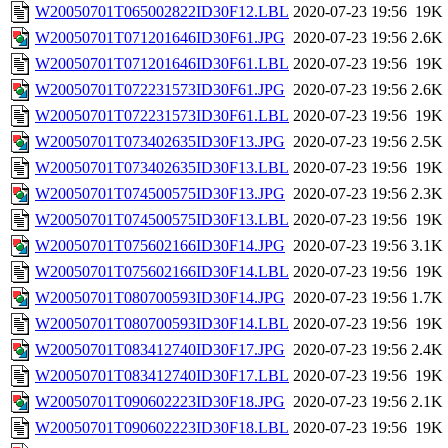
W20050701T065002822ID30F12.LBL
2020-07-23 19:56
19K
W20050701T071201646ID30F61.JPG
2020-07-23 19:56
2.6K
W20050701T071201646ID30F61.LBL
2020-07-23 19:56
19K
W20050701T072231573ID30F61.JPG
2020-07-23 19:56
2.6K
W20050701T072231573ID30F61.LBL
2020-07-23 19:56
19K
W20050701T073402635ID30F13.JPG
2020-07-23 19:56
2.5K
W20050701T073402635ID30F13.LBL
2020-07-23 19:56
19K
W20050701T074500575ID30F13.JPG
2020-07-23 19:56
2.3K
W20050701T074500575ID30F13.LBL
2020-07-23 19:56
19K
W20050701T075602166ID30F14.JPG
2020-07-23 19:56
3.1K
W20050701T075602166ID30F14.LBL
2020-07-23 19:56
19K
W20050701T080700593ID30F14.JPG
2020-07-23 19:56
1.7K
W20050701T080700593ID30F14.LBL
2020-07-23 19:56
19K
W20050701T083412740ID30F17.JPG
2020-07-23 19:56
2.4K
W20050701T083412740ID30F17.LBL
2020-07-23 19:56
19K
W20050701T090602223ID30F18.JPG
2020-07-23 19:56
2.1K
W20050701T090602223ID30F18.LBL
2020-07-23 19:56
19K