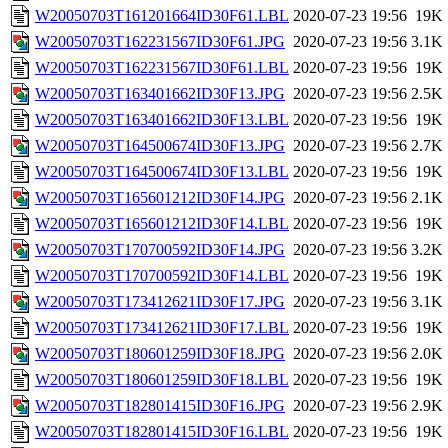
W20050703T161201664ID30F61.LBL
2020-07-23 19:56
19K
W20050703T162231567ID30F61.JPG
2020-07-23 19:56
3.1K
W20050703T162231567ID30F61.LBL
2020-07-23 19:56
19K
W20050703T163401662ID30F13.JPG
2020-07-23 19:56
2.5K
W20050703T163401662ID30F13.LBL
2020-07-23 19:56
19K
W20050703T164500674ID30F13.JPG
2020-07-23 19:56
2.7K
W20050703T164500674ID30F13.LBL
2020-07-23 19:56
19K
W20050703T165601212ID30F14.JPG
2020-07-23 19:56
2.1K
W20050703T165601212ID30F14.LBL
2020-07-23 19:56
19K
W20050703T170700592ID30F14.JPG
2020-07-23 19:56
3.2K
W20050703T170700592ID30F14.LBL
2020-07-23 19:56
19K
W20050703T173412621ID30F17.JPG
2020-07-23 19:56
3.1K
W20050703T173412621ID30F17.LBL
2020-07-23 19:56
19K
W20050703T180601259ID30F18.JPG
2020-07-23 19:56
2.0K
W20050703T180601259ID30F18.LBL
2020-07-23 19:56
19K
W20050703T182801415ID30F16.JPG
2020-07-23 19:56
2.9K
W20050703T182801415ID30F16.LBL
2020-07-23 19:56
19K