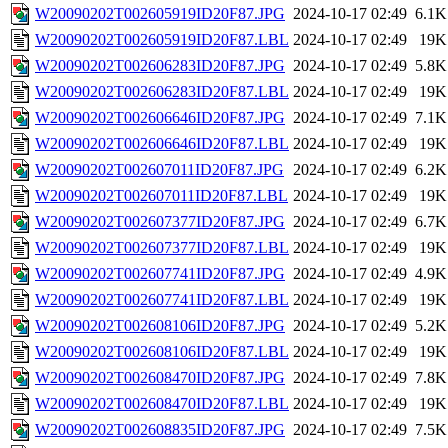
W20090202T002605919ID20F87.JPG
2024-10-17 02:49
6.1K
W20090202T002605919ID20F87.LBL
2024-10-17 02:49
19K
W20090202T002606283ID20F87.JPG
2024-10-17 02:49
5.8K
W20090202T002606283ID20F87.LBL
2024-10-17 02:49
19K
W20090202T002606646ID20F87.JPG
2024-10-17 02:49
7.1K
W20090202T002606646ID20F87.LBL
2024-10-17 02:49
19K
W20090202T002607011ID20F87.JPG
2024-10-17 02:49
6.2K
W20090202T002607011ID20F87.LBL
2024-10-17 02:49
19K
W20090202T002607377ID20F87.JPG
2024-10-17 02:49
6.7K
W20090202T002607377ID20F87.LBL
2024-10-17 02:49
19K
W20090202T002607741ID20F87.JPG
2024-10-17 02:49
4.9K
W20090202T002607741ID20F87.LBL
2024-10-17 02:49
19K
W20090202T002608106ID20F87.JPG
2024-10-17 02:49
5.2K
W20090202T002608106ID20F87.LBL
2024-10-17 02:49
19K
W20090202T002608470ID20F87.JPG
2024-10-17 02:49
7.8K
W20090202T002608470ID20F87.LBL
2024-10-17 02:49
19K
W20090202T002608835ID20F87.JPG
2024-10-17 02:49
7.5K