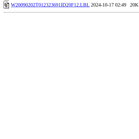
W20090202T012323691ID20F12.LBL
2024-10-17 02:49
20K