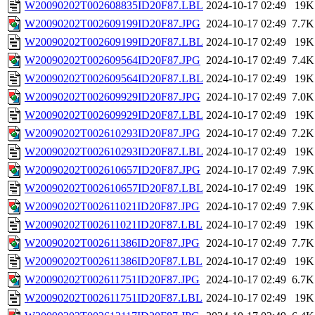
W20090202T002608835ID20F87.LBL
2024-10-17 02:49
19K
W20090202T002609199ID20F87.JPG
2024-10-17 02:49
7.7K
W20090202T002609199ID20F87.LBL
2024-10-17 02:49
19K
W20090202T002609564ID20F87.JPG
2024-10-17 02:49
7.4K
W20090202T002609564ID20F87.LBL
2024-10-17 02:49
19K
W20090202T002609929ID20F87.JPG
2024-10-17 02:49
7.0K
W20090202T002609929ID20F87.LBL
2024-10-17 02:49
19K
W20090202T002610293ID20F87.JPG
2024-10-17 02:49
7.2K
W20090202T002610293ID20F87.LBL
2024-10-17 02:49
19K
W20090202T002610657ID20F87.JPG
2024-10-17 02:49
7.9K
W20090202T002610657ID20F87.LBL
2024-10-17 02:49
19K
W20090202T002611021ID20F87.JPG
2024-10-17 02:49
7.9K
W20090202T002611021ID20F87.LBL
2024-10-17 02:49
19K
W20090202T002611386ID20F87.JPG
2024-10-17 02:49
7.7K
W20090202T002611386ID20F87.LBL
2024-10-17 02:49
19K
W20090202T002611751ID20F87.JPG
2024-10-17 02:49
6.7K
W20090202T002611751ID20F87.LBL
2024-10-17 02:49
19K