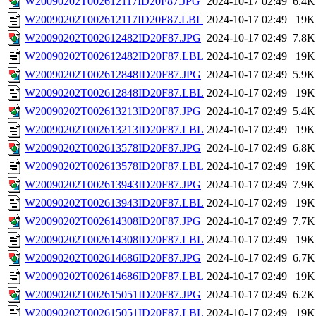
W20090202T002612117ID20F87.JPG
2024-10-17 02:49
6.4K
W20090202T002612117ID20F87.LBL
2024-10-17 02:49
19K
W20090202T002612482ID20F87.JPG
2024-10-17 02:49
7.8K
W20090202T002612482ID20F87.LBL
2024-10-17 02:49
19K
W20090202T002612848ID20F87.JPG
2024-10-17 02:49
5.9K
W20090202T002612848ID20F87.LBL
2024-10-17 02:49
19K
W20090202T002613213ID20F87.JPG
2024-10-17 02:49
5.4K
W20090202T002613213ID20F87.LBL
2024-10-17 02:49
19K
W20090202T002613578ID20F87.JPG
2024-10-17 02:49
6.8K
W20090202T002613578ID20F87.LBL
2024-10-17 02:49
19K
W20090202T002613943ID20F87.JPG
2024-10-17 02:49
7.9K
W20090202T002613943ID20F87.LBL
2024-10-17 02:49
19K
W20090202T002614308ID20F87.JPG
2024-10-17 02:49
7.7K
W20090202T002614308ID20F87.LBL
2024-10-17 02:49
19K
W20090202T002614686ID20F87.JPG
2024-10-17 02:49
6.7K
W20090202T002614686ID20F87.LBL
2024-10-17 02:49
19K
W20090202T002615051ID20F87.JPG
2024-10-17 02:49
6.2K
W20090202T002615051ID20F87.LBL
2024-10-17 02:49
19K