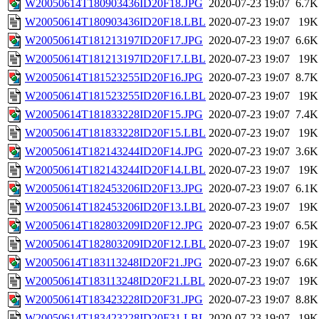
W20050614T180903436ID20F18.JPG
2020-07-23 19:07
6.7K
W20050614T180903436ID20F18.LBL
2020-07-23 19:07
19K
W20050614T181213197ID20F17.JPG
2020-07-23 19:07
6.6K
W20050614T181213197ID20F17.LBL
2020-07-23 19:07
19K
W20050614T181523255ID20F16.JPG
2020-07-23 19:07
8.7K
W20050614T181523255ID20F16.LBL
2020-07-23 19:07
19K
W20050614T181833228ID20F15.JPG
2020-07-23 19:07
7.4K
W20050614T181833228ID20F15.LBL
2020-07-23 19:07
19K
W20050614T182143244ID20F14.JPG
2020-07-23 19:07
3.6K
W20050614T182143244ID20F14.LBL
2020-07-23 19:07
19K
W20050614T182453206ID20F13.JPG
2020-07-23 19:07
6.1K
W20050614T182453206ID20F13.LBL
2020-07-23 19:07
19K
W20050614T182803209ID20F12.JPG
2020-07-23 19:07
6.5K
W20050614T182803209ID20F12.LBL
2020-07-23 19:07
19K
W20050614T183113248ID20F21.JPG
2020-07-23 19:07
6.6K
W20050614T183113248ID20F21.LBL
2020-07-23 19:07
19K
W20050614T183423228ID20F31.JPG
2020-07-23 19:07
8.8K
W20050614T183423228ID20F31.LBL
2020-07-23 19:07
19K