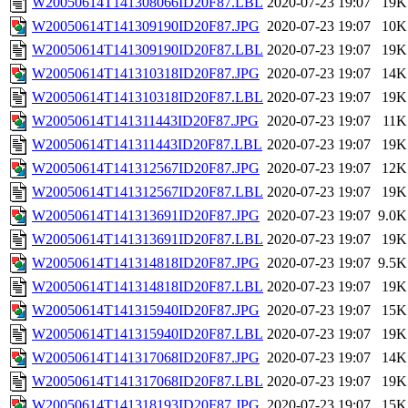
W20050614T141308066ID20F87.LBL
2020-07-23 19:07
19K
W20050614T141309190ID20F87.JPG
2020-07-23 19:07
10K
W20050614T141309190ID20F87.LBL
2020-07-23 19:07
19K
W20050614T141310318ID20F87.JPG
2020-07-23 19:07
14K
W20050614T141310318ID20F87.LBL
2020-07-23 19:07
19K
W20050614T141311443ID20F87.JPG
2020-07-23 19:07
11K
W20050614T141311443ID20F87.LBL
2020-07-23 19:07
19K
W20050614T141312567ID20F87.JPG
2020-07-23 19:07
12K
W20050614T141312567ID20F87.LBL
2020-07-23 19:07
19K
W20050614T141313691ID20F87.JPG
2020-07-23 19:07
9.0K
W20050614T141313691ID20F87.LBL
2020-07-23 19:07
19K
W20050614T141314818ID20F87.JPG
2020-07-23 19:07
9.5K
W20050614T141314818ID20F87.LBL
2020-07-23 19:07
19K
W20050614T141315940ID20F87.JPG
2020-07-23 19:07
15K
W20050614T141315940ID20F87.LBL
2020-07-23 19:07
19K
W20050614T141317068ID20F87.JPG
2020-07-23 19:07
14K
W20050614T141317068ID20F87.LBL
2020-07-23 19:07
19K
W20050614T141318193ID20F87.JPG
2020-07-23 19:07
15K