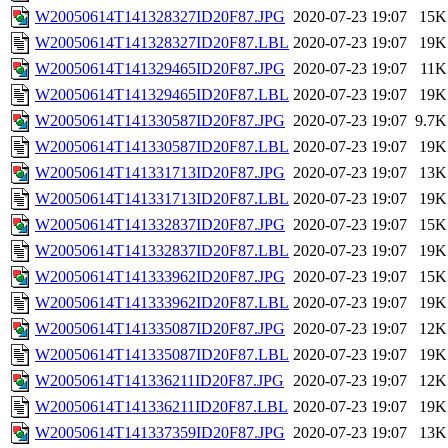
W20050614T141328327ID20F87.JPG
2020-07-23 19:07
15K
W20050614T141328327ID20F87.LBL
2020-07-23 19:07
19K
W20050614T141329465ID20F87.JPG
2020-07-23 19:07
11K
W20050614T141329465ID20F87.LBL
2020-07-23 19:07
19K
W20050614T141330587ID20F87.JPG
2020-07-23 19:07
9.7K
W20050614T141330587ID20F87.LBL
2020-07-23 19:07
19K
W20050614T141331713ID20F87.JPG
2020-07-23 19:07
13K
W20050614T141331713ID20F87.LBL
2020-07-23 19:07
19K
W20050614T141332837ID20F87.JPG
2020-07-23 19:07
15K
W20050614T141332837ID20F87.LBL
2020-07-23 19:07
19K
W20050614T141333962ID20F87.JPG
2020-07-23 19:07
15K
W20050614T141333962ID20F87.LBL
2020-07-23 19:07
19K
W20050614T141335087ID20F87.JPG
2020-07-23 19:07
12K
W20050614T141335087ID20F87.LBL
2020-07-23 19:07
19K
W20050614T141336211ID20F87.JPG
2020-07-23 19:07
12K
W20050614T141336211ID20F87.LBL
2020-07-23 19:07
19K
W20050614T141337359ID20F87.JPG
2020-07-23 19:07
13K