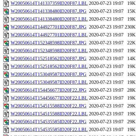
W20050614T141337359ID20F87.LBL
2020-07-23 19:07
19K
W20050614T141338480ID20F87.JPG
2020-07-23 19:07
15K
W20050614T141338480ID20F87.LBL
2020-07-23 19:07
19K
W20050614T144927701ID20F87.JPG
2020-07-23 19:07
230K
W20050614T144927701ID20F87.LBL
2020-07-23 19:07
19K
W20050614T152348598ID20F87.JPG
2020-07-23 19:07
22K
W20050614T152348598ID20F87.LBL
2020-07-23 19:07
19K
W20050614T152518562ID20F87.JPG
2020-07-23 19:07
14K
W20050614T152518562ID20F87.LBL
2020-07-23 19:07
19K
W20050614T153049587ID20F87.JPG
2020-07-23 19:07
16K
W20050614T153049587ID20F87.LBL
2020-07-23 19:07
19K
W20050614T154456677ID20F22.JPG
2020-07-23 19:07
28K
W20050614T154456677ID20F22.LBL
2020-07-23 19:07
19K
W20050614T154515588ID20F22.JPG
2020-07-23 19:07
29K
W20050614T154515588ID20F22.LBL
2020-07-23 19:07
19K
W20050614T154535585ID20F22.JPG
2020-07-23 19:07
29K
W20050614T154535585ID20F22.LBL
2020-07-23 19:07
19K