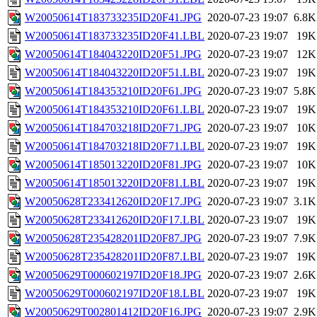
W20050614T183733235ID20F41.JPG
2020-07-23 19:07
6.8K
W20050614T183733235ID20F41.LBL
2020-07-23 19:07
19K
W20050614T184043220ID20F51.JPG
2020-07-23 19:07
12K
W20050614T184043220ID20F51.LBL
2020-07-23 19:07
19K
W20050614T184353210ID20F61.JPG
2020-07-23 19:07
5.8K
W20050614T184353210ID20F61.LBL
2020-07-23 19:07
19K
W20050614T184703218ID20F71.JPG
2020-07-23 19:07
10K
W20050614T184703218ID20F71.LBL
2020-07-23 19:07
19K
W20050614T185013220ID20F81.JPG
2020-07-23 19:07
10K
W20050614T185013220ID20F81.LBL
2020-07-23 19:07
19K
W20050628T233412620ID20F17.JPG
2020-07-23 19:07
3.1K
W20050628T233412620ID20F17.LBL
2020-07-23 19:07
19K
W20050628T235428201ID20F87.JPG
2020-07-23 19:07
7.9K
W20050628T235428201ID20F87.LBL
2020-07-23 19:07
19K
W20050629T000602197ID20F18.JPG
2020-07-23 19:07
2.6K
W20050629T000602197ID20F18.LBL
2020-07-23 19:07
19K
W20050629T002801412ID20F16.JPG
2020-07-23 19:07
2.9K