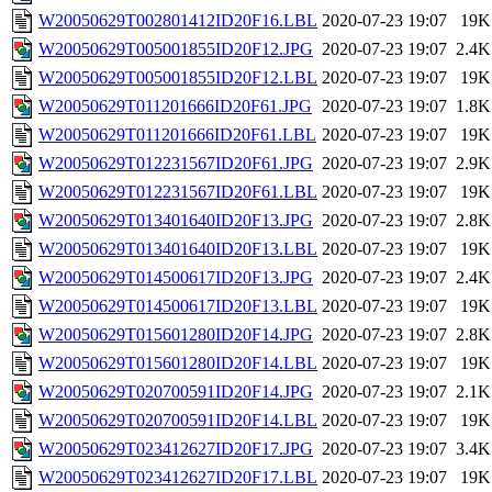
W20050629T002801412ID20F16.LBL
2020-07-23 19:07
19K
W20050629T005001855ID20F12.JPG
2020-07-23 19:07
2.4K
W20050629T005001855ID20F12.LBL
2020-07-23 19:07
19K
W20050629T011201666ID20F61.JPG
2020-07-23 19:07
1.8K
W20050629T011201666ID20F61.LBL
2020-07-23 19:07
19K
W20050629T012231567ID20F61.JPG
2020-07-23 19:07
2.9K
W20050629T012231567ID20F61.LBL
2020-07-23 19:07
19K
W20050629T013401640ID20F13.JPG
2020-07-23 19:07
2.8K
W20050629T013401640ID20F13.LBL
2020-07-23 19:07
19K
W20050629T014500617ID20F13.JPG
2020-07-23 19:07
2.4K
W20050629T014500617ID20F13.LBL
2020-07-23 19:07
19K
W20050629T015601280ID20F14.JPG
2020-07-23 19:07
2.8K
W20050629T015601280ID20F14.LBL
2020-07-23 19:07
19K
W20050629T020700591ID20F14.JPG
2020-07-23 19:07
2.1K
W20050629T020700591ID20F14.LBL
2020-07-23 19:07
19K
W20050629T023412627ID20F17.JPG
2020-07-23 19:07
3.4K
W20050629T023412627ID20F17.LBL
2020-07-23 19:07
19K