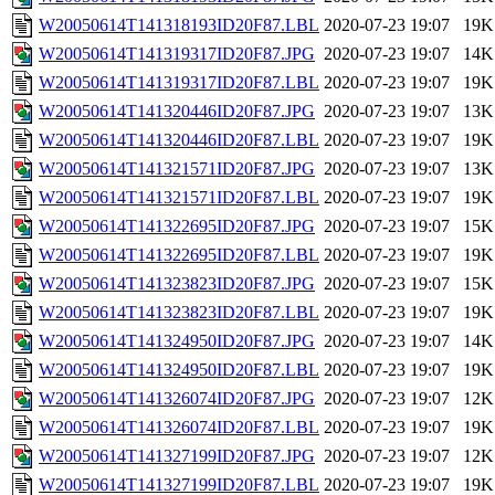
W20050614T141318193ID20F87.LBL
2020-07-23 19:07
19K
W20050614T141319317ID20F87.JPG
2020-07-23 19:07
14K
W20050614T141319317ID20F87.LBL
2020-07-23 19:07
19K
W20050614T141320446ID20F87.JPG
2020-07-23 19:07
13K
W20050614T141320446ID20F87.LBL
2020-07-23 19:07
19K
W20050614T141321571ID20F87.JPG
2020-07-23 19:07
13K
W20050614T141321571ID20F87.LBL
2020-07-23 19:07
19K
W20050614T141322695ID20F87.JPG
2020-07-23 19:07
15K
W20050614T141322695ID20F87.LBL
2020-07-23 19:07
19K
W20050614T141323823ID20F87.JPG
2020-07-23 19:07
15K
W20050614T141323823ID20F87.LBL
2020-07-23 19:07
19K
W20050614T141324950ID20F87.JPG
2020-07-23 19:07
14K
W20050614T141324950ID20F87.LBL
2020-07-23 19:07
19K
W20050614T141326074ID20F87.JPG
2020-07-23 19:07
12K
W20050614T141326074ID20F87.LBL
2020-07-23 19:07
19K
W20050614T141327199ID20F87.JPG
2020-07-23 19:07
12K
W20050614T141327199ID20F87.LBL
2020-07-23 19:07
19K