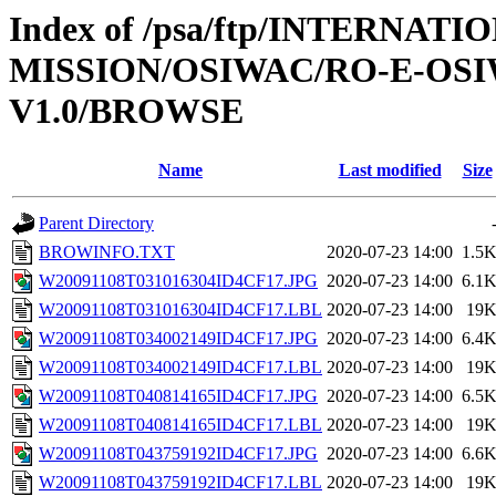
Index of /psa/ftp/INTERNAT
MISSION/OSIWAC/RO-E-OSI
V1.0/BROWSE
Name
Last modified
Size
Parent Directory
BROWINFO.TXT
2020-07-23 14:00
1.5
W20091108T031016304ID4CF17.JPG
2020-07-23 14:00
6.1
W20091108T031016304ID4CF17.LBL
2020-07-23 14:00
19
W20091108T034002149ID4CF17.JPG
2020-07-23 14:00
6.4
W20091108T034002149ID4CF17.LBL
2020-07-23 14:00
19
W20091108T040814165ID4CF17.JPG
2020-07-23 14:00
6.5
W20091108T040814165ID4CF17.LBL
2020-07-23 14:00
19
W20091108T043759192ID4CF17.JPG
2020-07-23 14:00
6.6
W20091108T043759192ID4CF17.LBL
2020-07-23 14:00
19