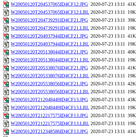
W20050120T204537065ID4CF12.JPG
2020-07-23 13:11
41K
W20050120T204537065ID4CF12.LBL
2020-07-23 13:11
19K
W20050120T204739291ID4CF21.JPG
2020-07-23 13:11
39K
W20050120T204739291ID4CF21.LBL
2020-07-23 13:11
19K
W20050120T204937944ID4CF21.JPG
2020-07-23 13:11
41K
W20050120T204937944ID4CF21.LBL
2020-07-23 13:11
19K
W20050120T205138044ID4CF21.JPG
2020-07-23 13:11
40K
W20050120T205138044ID4CF21.LBL
2020-07-23 13:11
19K
W20050120T205338076ID4CF21.JPG
2020-07-23 13:11
41K
W20050120T205338076ID4CF21.LBL
2020-07-23 13:11
19K
W20050120T205538056ID4CF21.JPG
2020-07-23 13:11
42K
W20050120T205538056ID4CF21.LBL
2020-07-23 13:11
19K
W20050120T212048449ID4CF13.JPG
2020-07-23 13:11
43K
W20050120T212048449ID4CF13.LBL
2020-07-23 13:11
19K
W20050120T212217575ID4CF13.JPG
2020-07-23 13:11
39K
W20050120T212217575ID4CF13.LBL
2020-07-23 13:11
19K
W20050120T212348586ID4CF13.JPG
2020-07-23 13:11
41K