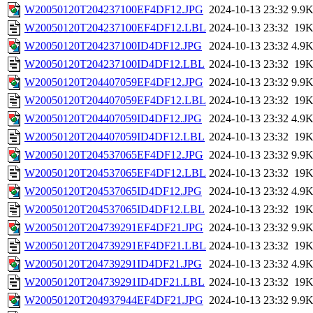
W20050120T204237100EF4DF12.JPG
2024-10-13 23:32
9.9
W20050120T204237100EF4DF12.LBL
2024-10-13 23:32
19
W20050120T204237100ID4DF12.JPG
2024-10-13 23:32
4.9
W20050120T204237100ID4DF12.LBL
2024-10-13 23:32
19
W20050120T204407059EF4DF12.JPG
2024-10-13 23:32
9.9
W20050120T204407059EF4DF12.LBL
2024-10-13 23:32
19
W20050120T204407059ID4DF12.JPG
2024-10-13 23:32
4.9
W20050120T204407059ID4DF12.LBL
2024-10-13 23:32
19
W20050120T204537065EF4DF12.JPG
2024-10-13 23:32
9.9
W20050120T204537065EF4DF12.LBL
2024-10-13 23:32
19
W20050120T204537065ID4DF12.JPG
2024-10-13 23:32
4.9
W20050120T204537065ID4DF12.LBL
2024-10-13 23:32
19
W20050120T204739291EF4DF21.JPG
2024-10-13 23:32
9.9
W20050120T204739291EF4DF21.LBL
2024-10-13 23:32
19
W20050120T204739291ID4DF21.JPG
2024-10-13 23:32
4.9
W20050120T204739291ID4DF21.LBL
2024-10-13 23:32
19
W20050120T204937944EF4DF21.JPG
2024-10-13 23:32
9.9