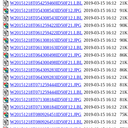
W20151218T054259460ID50F21.LBL
2019-03-15 16:12
21K
W20151218T054308543ID50F12.JPG
2019-03-15 16:12
91K
W20151218T054308543ID50F12.LBL
2019-03-15 16:12
21K
W20151218T061259422ID50F21.JPG
2019-03-15 16:12
90K
W20151218T061259422ID50F21.LBL
2019-03-15 16:12
21K
W20151218T061308163ID50F12.JPG
2019-03-15 16:12
90K
W20151218T061308163ID50F12.LBL
2019-03-15 16:12
21K
W20151218T064300498ID50F21.JPG
2019-03-15 16:12
86K
W20151218T064300498ID50F21.LBL
2019-03-15 16:12
21K
W20151218T064309283ID50F12.JPG
2019-03-15 16:12
86K
W20151218T064309283ID50F12.LBL
2019-03-15 16:12
21K
W20151218T071259444ID50F21.JPG
2019-03-15 16:12
81K
W20151218T071259444ID50F21.LBL
2019-03-15 16:12
21K
W20151218T071308184ID50F12.JPG
2019-03-15 16:12
81K
W20151218T071308184ID50F12.LBL
2019-03-15 16:12
21K
W20151218T080926451ID50F21.JPG
2019-03-15 16:12
75K
W20151218T080926451ID50F21.LBL
2019-03-15 16:12
21K