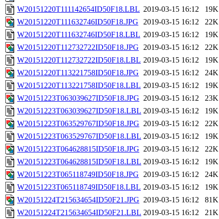
W20151220T111142654ID50F18.LBL
2019-03-15 16:12
19K
W20151220T111632746ID50F18.JPG
2019-03-15 16:12
22K
W20151220T111632746ID50F18.LBL
2019-03-15 16:12
19K
W20151220T112732722ID50F18.JPG
2019-03-15 16:12
22K
W20151220T112732722ID50F18.LBL
2019-03-15 16:12
19K
W20151220T113221758ID50F18.JPG
2019-03-15 16:12
24K
W20151220T113221758ID50F18.LBL
2019-03-15 16:12
19K
W20151223T063039627ID50F18.JPG
2019-03-15 16:12
23K
W20151223T063039627ID50F18.LBL
2019-03-15 16:12
19K
W20151223T063529767ID50F18.JPG
2019-03-15 16:12
22K
W20151223T063529767ID50F18.LBL
2019-03-15 16:12
19K
W20151223T064628815ID50F18.JPG
2019-03-15 16:12
22K
W20151223T064628815ID50F18.LBL
2019-03-15 16:12
19K
W20151223T065118749ID50F18.JPG
2019-03-15 16:12
24K
W20151223T065118749ID50F18.LBL
2019-03-15 16:12
19K
W20151224T215634654ID50F21.JPG
2019-03-15 16:12
81K
W20151224T215634654ID50F21.LBL
2019-03-15 16:12
21K