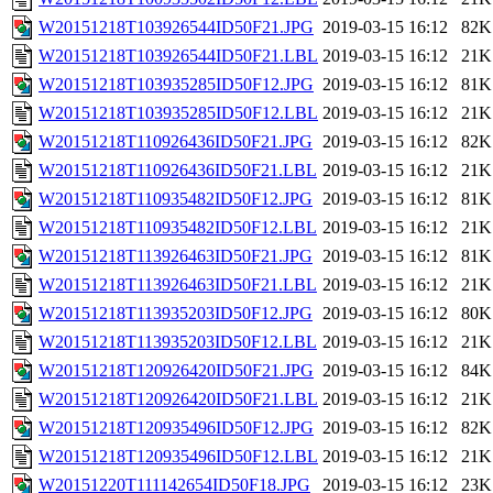
W20151218T103926544ID50F21.JPG
2019-03-15 16:12
82K
W20151218T103926544ID50F21.LBL
2019-03-15 16:12
21K
W20151218T103935285ID50F12.JPG
2019-03-15 16:12
81K
W20151218T103935285ID50F12.LBL
2019-03-15 16:12
21K
W20151218T110926436ID50F21.JPG
2019-03-15 16:12
82K
W20151218T110926436ID50F21.LBL
2019-03-15 16:12
21K
W20151218T110935482ID50F12.JPG
2019-03-15 16:12
81K
W20151218T110935482ID50F12.LBL
2019-03-15 16:12
21K
W20151218T113926463ID50F21.JPG
2019-03-15 16:12
81K
W20151218T113926463ID50F21.LBL
2019-03-15 16:12
21K
W20151218T113935203ID50F12.JPG
2019-03-15 16:12
80K
W20151218T113935203ID50F12.LBL
2019-03-15 16:12
21K
W20151218T120926420ID50F21.JPG
2019-03-15 16:12
84K
W20151218T120926420ID50F21.LBL
2019-03-15 16:12
21K
W20151218T120935496ID50F12.JPG
2019-03-15 16:12
82K
W20151218T120935496ID50F12.LBL
2019-03-15 16:12
21K
W20151220T111142654ID50F18.JPG
2019-03-15 16:12
23K