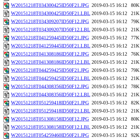
W20151218T034300425ID50F21.JPG
2019-03-15 16:12
80K
W20151218T034300425ID50F21.LBL
2019-03-15 16:12
21K
W20151218T034309207ID50F12.JPG
2019-03-15 16:12
79K
W20151218T034309207ID50F12.LBL
2019-03-15 16:12
21K
W20151218T041259445ID50F21.JPG
2019-03-15 16:12
77K
W20151218T041259445ID50F21.LBL
2019-03-15 16:12
21K
W20151218T041308186ID50F12.JPG
2019-03-15 16:12
76K
W20151218T041308186ID50F12.LBL
2019-03-15 16:12
21K
W20151218T044259425ID50F21.JPG
2019-03-15 16:12
79K
W20151218T044259425ID50F21.LBL
2019-03-15 16:12
21K
W20151218T044308356ID50F12.JPG
2019-03-15 16:12
78K
W20151218T044308356ID50F12.LBL
2019-03-15 16:12
21K
W20151218T051259418ID50F21.JPG
2019-03-15 16:12
82K
W20151218T051259418ID50F21.LBL
2019-03-15 16:12
21K
W20151218T051308158ID50F12.JPG
2019-03-15 16:12
80K
W20151218T051308158ID50F12.LBL
2019-03-15 16:12
21K
W20151218T054259460ID50F21.JPG
2019-03-15 16:12
92K