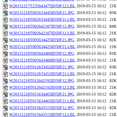
W20151217T235643475ID50F12.LBL
2019-03-15 16:12
21K
W20151218T002633445ID50F21.JPG
2019-03-15 16:12
85K
W20151218T002633445ID50F21.LBL
2019-03-15 16:12
21K
W20151218T002642187ID50F12.JPG
2019-03-15 16:12
84K
W20151218T002642187ID50F12.LBL
2019-03-15 16:12
21K
W20151218T005634425ID50F21.JPG
2019-03-15 16:12
82K
W20151218T005634425ID50F21.LBL
2019-03-15 16:12
21K
W20151218T005643460ID50F12.JPG
2019-03-15 16:12
81K
W20151218T005643460ID50F12.LBL
2019-03-15 16:12
21K
W20151218T012633452ID50F21.JPG
2019-03-15 16:12
83K
W20151218T012633452ID50F21.LBL
2019-03-15 16:12
21K
W20151218T012642192ID50F12.JPG
2019-03-15 16:12
82K
W20151218T012642192ID50F12.LBL
2019-03-15 16:12
21K
W20151218T015634465ID50F21.JPG
2019-03-15 16:12
82K
W20151218T015634465ID50F21.LBL
2019-03-15 16:12
21K
W20151218T015643515ID50F12.JPG
2019-03-15 16:12
82K
W20151218T015643515ID50F12.LBL
2019-03-15 16:12
21K