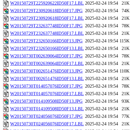
W20150729T225920622ID50F17.LBL
2025-02-24 19:54
21K
W20150729T230920618ID50F17.JPG
2025-02-24 19:54
74K
W20150729T230920618ID50F17.LBL
2025-02-24 19:54
21K
W20150729T232637748ID50F17.JPG
2025-02-24 19:54
78K
W20150729T232637748ID50F17.LBL
2025-02-24 19:54
21K
W20150729T232650166ID50F13.JPG
2025-02-24 19:54
115K
W20150729T232650166ID50F13.LBL
2025-02-24 19:54
21K
W20150730T002639064ID50F17.JPG
2025-02-24 19:54
78K
W20150730T002639064ID50F17.LBL
2025-02-24 19:54
21K
W20150730T002651476ID50F13.JPG
2025-02-24 19:54
110K
W20150730T002651476ID50F13.LBL
2025-02-24 19:54
21K
W20150730T014057076ID50F17.JPG
2025-02-24 19:54
78K
W20150730T014057076ID50F17.LBL
2025-02-24 19:54
21K
W20150730T014109508ID50F13.JPG
2025-02-24 19:54
93K
W20150730T014109508ID50F13.LBL
2025-02-24 19:54
21K
W20150730T024056076ID50F17.JPG
2025-02-24 19:54
77K
W20150730T024056076ID50F17.LBL
2025-02-24 19:54
21K