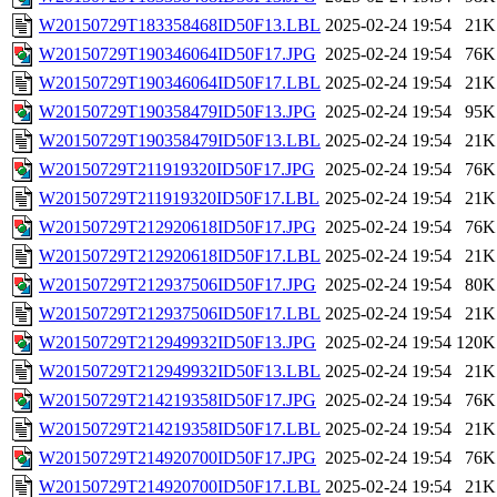
W20150729T183358468ID50F13.LBL
2025-02-24 19:54
21K
W20150729T190346064ID50F17.JPG
2025-02-24 19:54
76K
W20150729T190346064ID50F17.LBL
2025-02-24 19:54
21K
W20150729T190358479ID50F13.JPG
2025-02-24 19:54
95K
W20150729T190358479ID50F13.LBL
2025-02-24 19:54
21K
W20150729T211919320ID50F17.JPG
2025-02-24 19:54
76K
W20150729T211919320ID50F17.LBL
2025-02-24 19:54
21K
W20150729T212920618ID50F17.JPG
2025-02-24 19:54
76K
W20150729T212920618ID50F17.LBL
2025-02-24 19:54
21K
W20150729T212937506ID50F17.JPG
2025-02-24 19:54
80K
W20150729T212937506ID50F17.LBL
2025-02-24 19:54
21K
W20150729T212949932ID50F13.JPG
2025-02-24 19:54
120K
W20150729T212949932ID50F13.LBL
2025-02-24 19:54
21K
W20150729T214219358ID50F17.JPG
2025-02-24 19:54
76K
W20150729T214219358ID50F17.LBL
2025-02-24 19:54
21K
W20150729T214920700ID50F17.JPG
2025-02-24 19:54
76K
W20150729T214920700ID50F17.LBL
2025-02-24 19:54
21K