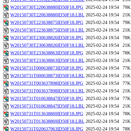
W20150730T220638880ID50F18.JPG
2025-02-24 19:54
79K
W20150730T220638880ID50F18.LBL
2025-02-24 19:54
21K
W20150730T223638875ID50F18.JPG
2025-02-24 19:54
79K
W20150730T223638875ID50F18.LBL
2025-02-24 19:54
21K
W20150730T230638826ID50F18.JPG
2025-02-24 19:54
78K
W20150730T230638826ID50F18.LBL
2025-02-24 19:54
21K
W20150730T233638863ID50F18.JPG
2025-02-24 19:54
78K
W20150730T233638863ID50F18.LBL
2025-02-24 19:54
21K
W20150731T000638873ID50F18.JPG
2025-02-24 19:54
77K
W20150731T000638873ID50F18.LBL
2025-02-24 19:54
21K
W20150731T003637898ID50F18.JPG
2025-02-24 19:54
77K
W20150731T003637898ID50F18.LBL
2025-02-24 19:54
21K
W20150731T010638847ID50F18.JPG
2025-02-24 19:54
77K
W20150731T010638847ID50F18.LBL
2025-02-24 19:54
21K
W20150731T013638869ID50F18.JPG
2025-02-24 19:54
78K
W20150731T013638869ID50F18.LBL
2025-02-24 19:54
21K
W20150731T020637963ID50F18.JPG
2025-02-24 19:54
78K