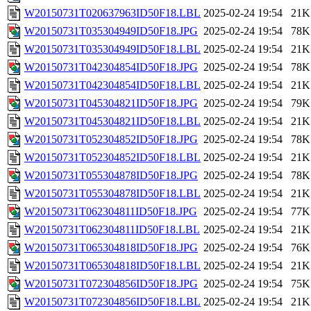
W20150731T020637963ID50F18.LBL
2025-02-24 19:54
21K
W20150731T035304949ID50F18.JPG
2025-02-24 19:54
78K
W20150731T035304949ID50F18.LBL
2025-02-24 19:54
21K
W20150731T042304854ID50F18.JPG
2025-02-24 19:54
78K
W20150731T042304854ID50F18.LBL
2025-02-24 19:54
21K
W20150731T045304821ID50F18.JPG
2025-02-24 19:54
79K
W20150731T045304821ID50F18.LBL
2025-02-24 19:54
21K
W20150731T052304852ID50F18.JPG
2025-02-24 19:54
78K
W20150731T052304852ID50F18.LBL
2025-02-24 19:54
21K
W20150731T055304878ID50F18.JPG
2025-02-24 19:54
78K
W20150731T055304878ID50F18.LBL
2025-02-24 19:54
21K
W20150731T062304811ID50F18.JPG
2025-02-24 19:54
77K
W20150731T062304811ID50F18.LBL
2025-02-24 19:54
21K
W20150731T065304818ID50F18.JPG
2025-02-24 19:54
76K
W20150731T065304818ID50F18.LBL
2025-02-24 19:54
21K
W20150731T072304856ID50F18.JPG
2025-02-24 19:54
75K
W20150731T072304856ID50F18.LBL
2025-02-24 19:54
21K