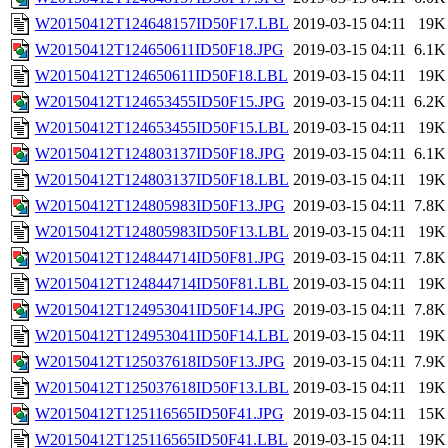
W20150412T124648157ID50F17.LBL
2019-03-15 04:11
19K
W20150412T124650611ID50F18.JPG
2019-03-15 04:11
6.1K
W20150412T124650611ID50F18.LBL
2019-03-15 04:11
19K
W20150412T124653455ID50F15.JPG
2019-03-15 04:11
6.2K
W20150412T124653455ID50F15.LBL
2019-03-15 04:11
19K
W20150412T124803137ID50F18.JPG
2019-03-15 04:11
6.1K
W20150412T124803137ID50F18.LBL
2019-03-15 04:11
19K
W20150412T124805983ID50F13.JPG
2019-03-15 04:11
7.8K
W20150412T124805983ID50F13.LBL
2019-03-15 04:11
19K
W20150412T124844714ID50F81.JPG
2019-03-15 04:11
7.8K
W20150412T124844714ID50F81.LBL
2019-03-15 04:11
19K
W20150412T124953041ID50F14.JPG
2019-03-15 04:11
7.8K
W20150412T124953041ID50F14.LBL
2019-03-15 04:11
19K
W20150412T125037618ID50F13.JPG
2019-03-15 04:11
7.9K
W20150412T125037618ID50F13.LBL
2019-03-15 04:11
19K
W20150412T125116565ID50F41.JPG
2019-03-15 04:11
15K
W20150412T125116565ID50F41.LBL
2019-03-15 04:11
19K