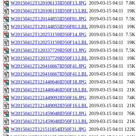
W20150412T120106133ID50F13.JPG
2019-03-15 04:11
7.8K
W20150412T120106133ID50F13.LBL
2019-03-15 04:11
19K
W20150412T120144855ID50F81.JPG
2019-03-15 04:11
7.5K
W20150412T120144855ID50F81.LBL
2019-03-15 04:11
19K
W20150412T120253159ID50F14.JPG
2019-03-15 04:11
7.5K
W20150412T120253159ID50F14.LBL
2019-03-15 04:11
19K
W20150412T120337729ID50F13.JPG
2019-03-15 04:11
7.5K
W20150412T120337729ID50F13.LBL
2019-03-15 04:11
19K
W20150412T120416667ID50F41.JPG
2019-03-15 04:11
15K
W20150412T120416667ID50F41.LBL
2019-03-15 04:11
19K
W20150412T121440646ID50F18.JPG
2019-03-15 04:11
74K
W20150412T121440646ID50F18.LBL
2019-03-15 04:11
21K
W20150412T121449092ID50F16.JPG
2019-03-15 04:11
74K
W20150412T121449092ID50F16.LBL
2019-03-15 04:11
21K
W20150412T121459048ID50F13.JPG
2019-03-15 04:11
76K
W20150412T121459048ID50F13.LBL
2019-03-15 04:11
21K
W20150412T121511854ID50F31.JPG
2019-03-15 04:11
122K