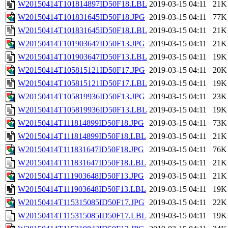
W20150414T101814897ID50F18.LBL
2019-03-15 04:11
21K
W20150414T101831645ID50F18.JPG
2019-03-15 04:11
77K
W20150414T101831645ID50F18.LBL
2019-03-15 04:11
21K
W20150414T101903647ID50F13.JPG
2019-03-15 04:11
21K
W20150414T101903647ID50F13.LBL
2019-03-15 04:11
19K
W20150414T105815121ID50F17.JPG
2019-03-15 04:11
20K
W20150414T105815121ID50F17.LBL
2019-03-15 04:11
19K
W20150414T105819936ID50F13.JPG
2019-03-15 04:11
23K
W20150414T105819936ID50F13.LBL
2019-03-15 04:11
19K
W20150414T111814899ID50F18.JPG
2019-03-15 04:11
73K
W20150414T111814899ID50F18.LBL
2019-03-15 04:11
21K
W20150414T111831647ID50F18.JPG
2019-03-15 04:11
76K
W20150414T111831647ID50F18.LBL
2019-03-15 04:11
21K
W20150414T111903648ID50F13.JPG
2019-03-15 04:11
21K
W20150414T111903648ID50F13.LBL
2019-03-15 04:11
19K
W20150414T115315085ID50F17.JPG
2019-03-15 04:11
22K
W20150414T115315085ID50F17.LBL
2019-03-15 04:11
19K