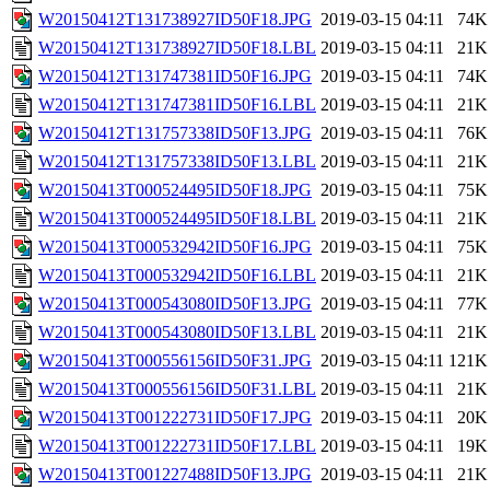
W20150412T131738927ID50F18.JPG
2019-03-15 04:11
74K
W20150412T131738927ID50F18.LBL
2019-03-15 04:11
21K
W20150412T131747381ID50F16.JPG
2019-03-15 04:11
74K
W20150412T131747381ID50F16.LBL
2019-03-15 04:11
21K
W20150412T131757338ID50F13.JPG
2019-03-15 04:11
76K
W20150412T131757338ID50F13.LBL
2019-03-15 04:11
21K
W20150413T000524495ID50F18.JPG
2019-03-15 04:11
75K
W20150413T000524495ID50F18.LBL
2019-03-15 04:11
21K
W20150413T000532942ID50F16.JPG
2019-03-15 04:11
75K
W20150413T000532942ID50F16.LBL
2019-03-15 04:11
21K
W20150413T000543080ID50F13.JPG
2019-03-15 04:11
77K
W20150413T000543080ID50F13.LBL
2019-03-15 04:11
21K
W20150413T000556156ID50F31.JPG
2019-03-15 04:11
121K
W20150413T000556156ID50F31.LBL
2019-03-15 04:11
21K
W20150413T001222731ID50F17.JPG
2019-03-15 04:11
20K
W20150413T001222731ID50F17.LBL
2019-03-15 04:11
19K
W20150413T001227488ID50F13.JPG
2019-03-15 04:11
21K