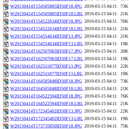
W20150414T154505885ID50F18.JPG
2019-03-15 04:11
73K
W20150414T154505885ID50F18.LBL
2019-03-15 04:11
21K
W20150414T154522634ID50F18.JPG
2019-03-15 04:11
76K
W20150414T154522634ID50F18.LBL
2019-03-15 04:11
21K
W20150414T154554634ID50F13.JPG
2019-03-15 04:11
21K
W20150414T154554634ID50F13.LBL
2019-03-15 04:11
19K
W20150414T162507083ID50F17.JPG
2019-03-15 04:11
20K
W20150414T162507083ID50F17.LBL
2019-03-15 04:11
19K
W20150414T162511877ID50F13.JPG
2019-03-15 04:11
22K
W20150414T162511877ID50F13.LBL
2019-03-15 04:11
19K
W20150414T164505848ID50F18.JPG
2019-03-15 04:11
73K
W20150414T164505848ID50F18.LBL
2019-03-15 04:11
21K
W20150414T164522594ID50F18.JPG
2019-03-15 04:11
76K
W20150414T164522594ID50F18.LBL
2019-03-15 04:11
21K
W20150414T172345402ID50F13.JPG
2019-03-15 04:11
22K
W20150414T172345402ID50F13.LBL
2019-03-15 04:11
19K
W20150414T173735850ID50F18.JPG
2019-03-15 04:11
75K