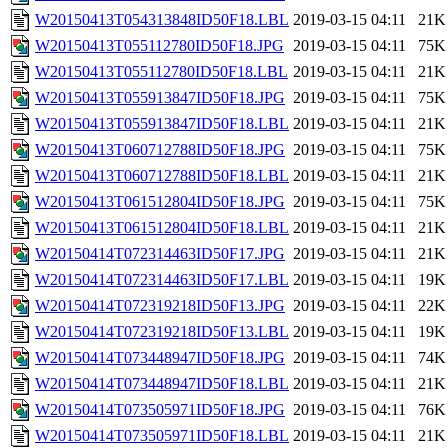
W20150413T054313848ID50F18.LBL
2019-03-15 04:11
21K
W20150413T055112780ID50F18.JPG
2019-03-15 04:11
75K
W20150413T055112780ID50F18.LBL
2019-03-15 04:11
21K
W20150413T055913847ID50F18.JPG
2019-03-15 04:11
75K
W20150413T055913847ID50F18.LBL
2019-03-15 04:11
21K
W20150413T060712788ID50F18.JPG
2019-03-15 04:11
75K
W20150413T060712788ID50F18.LBL
2019-03-15 04:11
21K
W20150413T061512804ID50F18.JPG
2019-03-15 04:11
75K
W20150413T061512804ID50F18.LBL
2019-03-15 04:11
21K
W20150414T072314463ID50F17.JPG
2019-03-15 04:11
21K
W20150414T072314463ID50F17.LBL
2019-03-15 04:11
19K
W20150414T072319218ID50F13.JPG
2019-03-15 04:11
22K
W20150414T072319218ID50F13.LBL
2019-03-15 04:11
19K
W20150414T073448947ID50F18.JPG
2019-03-15 04:11
74K
W20150414T073448947ID50F18.LBL
2019-03-15 04:11
21K
W20150414T073505971ID50F18.JPG
2019-03-15 04:11
76K
W20150414T073505971ID50F18.LBL
2019-03-15 04:11
21K