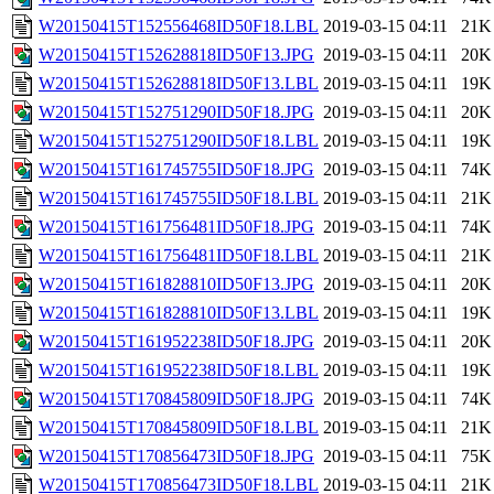
W20150415T152556468ID50F18.LBL
2019-03-15 04:11
21K
W20150415T152628818ID50F13.JPG
2019-03-15 04:11
20K
W20150415T152628818ID50F13.LBL
2019-03-15 04:11
19K
W20150415T152751290ID50F18.JPG
2019-03-15 04:11
20K
W20150415T152751290ID50F18.LBL
2019-03-15 04:11
19K
W20150415T161745755ID50F18.JPG
2019-03-15 04:11
74K
W20150415T161745755ID50F18.LBL
2019-03-15 04:11
21K
W20150415T161756481ID50F18.JPG
2019-03-15 04:11
74K
W20150415T161756481ID50F18.LBL
2019-03-15 04:11
21K
W20150415T161828810ID50F13.JPG
2019-03-15 04:11
20K
W20150415T161828810ID50F13.LBL
2019-03-15 04:11
19K
W20150415T161952238ID50F18.JPG
2019-03-15 04:11
20K
W20150415T161952238ID50F18.LBL
2019-03-15 04:11
19K
W20150415T170845809ID50F18.JPG
2019-03-15 04:11
74K
W20150415T170845809ID50F18.LBL
2019-03-15 04:11
21K
W20150415T170856473ID50F18.JPG
2019-03-15 04:11
75K
W20150415T170856473ID50F18.LBL
2019-03-15 04:11
21K