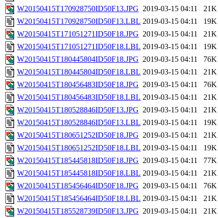
W20150415T170928750ID50F13.JPG
2019-03-15 04:11
21K
W20150415T170928750ID50F13.LBL
2019-03-15 04:11
19K
W20150415T171051271ID50F18.JPG
2019-03-15 04:11
21K
W20150415T171051271ID50F18.LBL
2019-03-15 04:11
19K
W20150415T180445804ID50F18.JPG
2019-03-15 04:11
76K
W20150415T180445804ID50F18.LBL
2019-03-15 04:11
21K
W20150415T180456483ID50F18.JPG
2019-03-15 04:11
76K
W20150415T180456483ID50F18.LBL
2019-03-15 04:11
21K
W20150415T180528846ID50F13.JPG
2019-03-15 04:11
21K
W20150415T180528846ID50F13.LBL
2019-03-15 04:11
19K
W20150415T180651252ID50F18.JPG
2019-03-15 04:11
21K
W20150415T180651252ID50F18.LBL
2019-03-15 04:11
19K
W20150415T185445818ID50F18.JPG
2019-03-15 04:11
77K
W20150415T185445818ID50F18.LBL
2019-03-15 04:11
21K
W20150415T185456464ID50F18.JPG
2019-03-15 04:11
76K
W20150415T185456464ID50F18.LBL
2019-03-15 04:11
21K
W20150415T185528739ID50F13.JPG
2019-03-15 04:11
21K