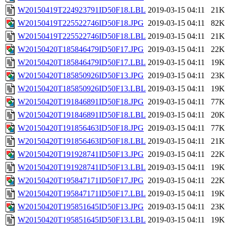
W20150419T224923791ID50F18.LBL
2019-03-15 04:11
21K
W20150419T225522746ID50F18.JPG
2019-03-15 04:11
82K
W20150419T225522746ID50F18.LBL
2019-03-15 04:11
21K
W20150420T185846479ID50F17.JPG
2019-03-15 04:11
22K
W20150420T185846479ID50F17.LBL
2019-03-15 04:11
19K
W20150420T185850926ID50F13.JPG
2019-03-15 04:11
23K
W20150420T185850926ID50F13.LBL
2019-03-15 04:11
19K
W20150420T191846891ID50F18.JPG
2019-03-15 04:11
77K
W20150420T191846891ID50F18.LBL
2019-03-15 04:11
20K
W20150420T191856463ID50F18.JPG
2019-03-15 04:11
77K
W20150420T191856463ID50F18.LBL
2019-03-15 04:11
21K
W20150420T191928741ID50F13.JPG
2019-03-15 04:11
22K
W20150420T191928741ID50F13.LBL
2019-03-15 04:11
19K
W20150420T195847171ID50F17.JPG
2019-03-15 04:11
22K
W20150420T195847171ID50F17.LBL
2019-03-15 04:11
19K
W20150420T195851645ID50F13.JPG
2019-03-15 04:11
23K
W20150420T195851645ID50F13.LBL
2019-03-15 04:11
19K