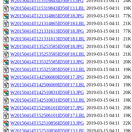
W20150414T115319843ID50F13.JPG
2019-03-15 04:11
24K
W20150414T115319843ID50F13.LBL
2019-03-15 04:11
19K
W20150414T121314865ID50F18.JPG
2019-03-15 04:11
77K
W20150414T121314865ID50F18.LBL
2019-03-15 04:11
21K
W20150414T121331613ID50F18.JPG
2019-03-15 04:11
77K
W20150414T121331613ID50F18.LBL
2019-03-15 04:11
21K
W20150414T135253585ID50F18.JPG
2019-03-15 04:11
74K
W20150414T135253585ID50F18.LBL
2019-03-15 04:11
21K
W20150414T135325585ID50F13.JPG
2019-03-15 04:11
20K
W20150414T135325585ID50F13.LBL
2019-03-15 04:11
19K
W20150414T142506069ID50F17.JPG
2019-03-15 04:11
20K
W20150414T142506069ID50F17.LBL
2019-03-15 04:11
19K
W20150414T142510831ID50F13.JPG
2019-03-15 04:11
20K
W20150414T142510831ID50F13.LBL
2019-03-15 04:11
19K
W20150414T152506101ID50F17.JPG
2019-03-15 04:11
20K
W20150414T152506101ID50F17.LBL
2019-03-15 04:11
19K
W20150414T152510856ID50F13.JPG
2019-03-15 04:11
22K
W20150414T152510856ID50F13.LBL
2019-03-15 04:11
19K