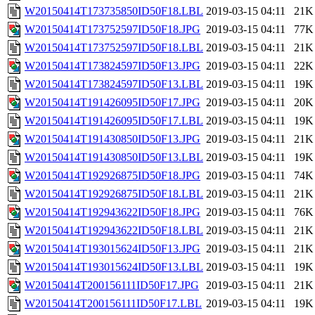
W20150414T173735850ID50F18.LBL
2019-03-15 04:11
21K
W20150414T173752597ID50F18.JPG
2019-03-15 04:11
77K
W20150414T173752597ID50F18.LBL
2019-03-15 04:11
21K
W20150414T173824597ID50F13.JPG
2019-03-15 04:11
22K
W20150414T173824597ID50F13.LBL
2019-03-15 04:11
19K
W20150414T191426095ID50F17.JPG
2019-03-15 04:11
20K
W20150414T191426095ID50F17.LBL
2019-03-15 04:11
19K
W20150414T191430850ID50F13.JPG
2019-03-15 04:11
21K
W20150414T191430850ID50F13.LBL
2019-03-15 04:11
19K
W20150414T192926875ID50F18.JPG
2019-03-15 04:11
74K
W20150414T192926875ID50F18.LBL
2019-03-15 04:11
21K
W20150414T192943622ID50F18.JPG
2019-03-15 04:11
76K
W20150414T192943622ID50F18.LBL
2019-03-15 04:11
21K
W20150414T193015624ID50F13.JPG
2019-03-15 04:11
21K
W20150414T193015624ID50F13.LBL
2019-03-15 04:11
19K
W20150414T200156111ID50F17.JPG
2019-03-15 04:11
21K
W20150414T200156111ID50F17.LBL
2019-03-15 04:11
19K