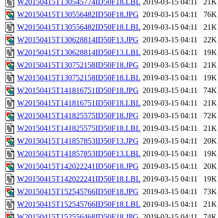
W20150415T130545774ID50F18.LBL
2019-03-15 04:11
21K
W20150415T130556482ID50F18.JPG
2019-03-15 04:11
76K
W20150415T130556482ID50F18.LBL
2019-03-15 04:11
21K
W20150415T130628814ID50F13.JPG
2019-03-15 04:11
22K
W20150415T130628814ID50F13.LBL
2019-03-15 04:11
19K
W20150415T130752158ID50F18.JPG
2019-03-15 04:11
21K
W20150415T130752158ID50F18.LBL
2019-03-15 04:11
19K
W20150415T141816751ID50F18.JPG
2019-03-15 04:11
74K
W20150415T141816751ID50F18.LBL
2019-03-15 04:11
21K
W20150415T141825575ID50F18.JPG
2019-03-15 04:11
72K
W20150415T141825575ID50F18.LBL
2019-03-15 04:11
21K
W20150415T141857853ID50F13.JPG
2019-03-15 04:11
20K
W20150415T141857853ID50F13.LBL
2019-03-15 04:11
19K
W20150415T142022241ID50F18.JPG
2019-03-15 04:11
20K
W20150415T142022241ID50F18.LBL
2019-03-15 04:11
19K
W20150415T152545766ID50F18.JPG
2019-03-15 04:11
73K
W20150415T152545766ID50F18.LBL
2019-03-15 04:11
21K
W20150415T152556468ID50F18.JPG
2019-03-15 04:11
74K