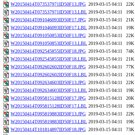
W20150414T073537971ID50F13.JPG
2019-03-15 04:11
22K
W20150414T073537971ID50F13.LBL
2019-03-15 04:11
19K
W20150414T091046093ID50F17.JPG
2019-03-15 04:11
21K
W20150414T091046093ID50F17.LBL
2019-03-15 04:11
19K
W20150414T091050853ID50F13.JPG
2019-03-15 04:11
22K
W20150414T091050853ID50F13.LBL
2019-03-15 04:11
19K
W20150414T092545855ID50F18.JPG
2019-03-15 04:11
74K
W20150414T092545855ID50F18.LBL
2019-03-15 04:11
21K
W20150414T092602602ID50F18.JPG
2019-03-15 04:11
77K
W20150414T092602602ID50F18.LBL
2019-03-15 04:11
21K
W20150414T092634603ID50F13.JPG
2019-03-15 04:11
22K
W20150414T092634603ID50F13.LBL
2019-03-15 04:11
19K
W20150414T095815128ID50F17.JPG
2019-03-15 04:11
20K
W20150414T095815128ID50F17.LBL
2019-03-15 04:11
19K
W20150414T095819883ID50F13.JPG
2019-03-15 04:11
22K
W20150414T095819883ID50F13.LBL
2019-03-15 04:11
19K
W20150414T101814897ID50F18.JPG
2019-03-15 04:11
73K