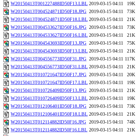
W20150413T001227488ID50F13.LBL
2019-03-15 04:11
19K
W20150413T004524871ID50F18.JPG
2019-03-15 04:11
73K
W20150413T004524871ID50F18.LBL
2019-03-15 04:11
21K
W20150413T004533627ID50F16.JPG
2019-03-15 04:11
73K
W20150413T004533627ID50F16.LBL
2019-03-15 04:11
21K
W20150413T004543693ID50F13.JPG
2019-03-15 04:11
75K
W20150413T004543693ID50F13.LBL
2019-03-15 04:11
21K
W20150413T004556773ID50F31.JPG
2019-03-15 04:11
117K
W20150413T004556773ID50F31.LBL
2019-03-15 04:11
21K
W20150413T010721647ID50F17.JPG
2019-03-15 04:11
20K
W20150413T010721647ID50F17.LBL
2019-03-15 04:11
19K
W20150413T010726409ID50F13.JPG
2019-03-15 04:11
21K
W20150413T010726409ID50F13.LBL
2019-03-15 04:11
19K
W20150413T012106401ID50F18.JPG
2019-03-15 04:11
73K
W20150413T012106401ID50F18.LBL
2019-03-15 04:11
21K
W20150413T012114882ID50F16.JPG
2019-03-15 04:11
74K
W20150413T012114882ID50F16.LBL
2019-03-15 04:11
21K