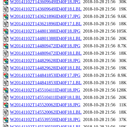
W20141102T143609649ID40F18.JPG
2018-10-28 21:56
30K
W20141102T143609649ID40F18.LBL
2018-10-28 21:56
19K
W20141102T143621896ID40F17.JPG
2018-10-28 21:56
9.6K
W20141102T143621896ID40F17.LBL
2018-10-28 21:56
18K
W20141102T144801388ID40F18.JPG
2018-10-28 21:56
105K
W20141102T144801388ID40F18.LBL
2018-10-28 21:56
20K
W20141102T144809472ID40F18.JPG
2018-10-28 21:56
8.7K
W20141102T144809472ID40F18.LBL
2018-10-28 21:56
18K
W20141102T144829628ID40F18.JPG
2018-10-28 21:56
30K
W20141102T144829628ID40F18.LBL
2018-10-28 21:56
19K
W20141102T144841853ID40F17.JPG
2018-10-28 21:56
8.9K
W20141102T144841853ID40F17.LBL
2018-10-28 21:56
18K
W20141102T145510411ID40F18.JPG
2018-10-28 21:56
128K
W20141102T145510411ID40F18.LBL
2018-10-28 21:56
20K
W20141102T145520062ID40F18.JPG
2018-10-28 21:56
11K
W20141102T145520062ID40F18.LBL
2018-10-28 21:56
18K
W20141102T145539559ID40F18.JPG
2018-10-28 21:56
37K
W20141102T145539559ID40F18.LBL
2018-10-28 21:56
19K