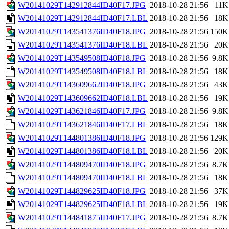
W20141029T142912844ID40F17.JPG
2018-10-28 21:56
11K
W20141029T142912844ID40F17.LBL
2018-10-28 21:56
18K
W20141029T143541376ID40F18.JPG
2018-10-28 21:56
150K
W20141029T143541376ID40F18.LBL
2018-10-28 21:56
20K
W20141029T143549508ID40F18.JPG
2018-10-28 21:56
9.8K
W20141029T143549508ID40F18.LBL
2018-10-28 21:56
18K
W20141029T143609662ID40F18.JPG
2018-10-28 21:56
43K
W20141029T143609662ID40F18.LBL
2018-10-28 21:56
19K
W20141029T143621846ID40F17.JPG
2018-10-28 21:56
9.8K
W20141029T143621846ID40F17.LBL
2018-10-28 21:56
18K
W20141029T144801386ID40F18.JPG
2018-10-28 21:56
129K
W20141029T144801386ID40F18.LBL
2018-10-28 21:56
20K
W20141029T144809470ID40F18.JPG
2018-10-28 21:56
8.7K
W20141029T144809470ID40F18.LBL
2018-10-28 21:56
18K
W20141029T144829625ID40F18.JPG
2018-10-28 21:56
37K
W20141029T144829625ID40F18.LBL
2018-10-28 21:56
19K
W20141029T144841875ID40F17.JPG
2018-10-28 21:56
8.7K