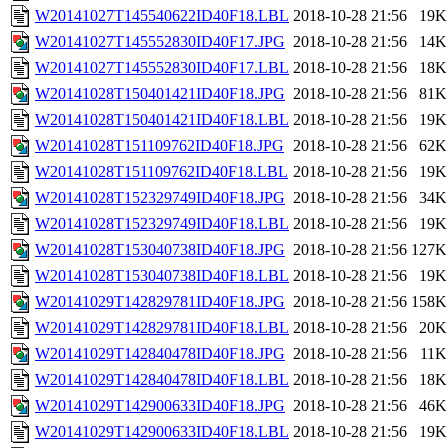
W20141027T145540622ID40F18.LBL
2018-10-28 21:56
19K
W20141027T145552830ID40F17.JPG
2018-10-28 21:56
14K
W20141027T145552830ID40F17.LBL
2018-10-28 21:56
18K
W20141028T150401421ID40F18.JPG
2018-10-28 21:56
81K
W20141028T150401421ID40F18.LBL
2018-10-28 21:56
19K
W20141028T151109762ID40F18.JPG
2018-10-28 21:56
62K
W20141028T151109762ID40F18.LBL
2018-10-28 21:56
19K
W20141028T152329749ID40F18.JPG
2018-10-28 21:56
34K
W20141028T152329749ID40F18.LBL
2018-10-28 21:56
19K
W20141028T153040738ID40F18.JPG
2018-10-28 21:56
127K
W20141028T153040738ID40F18.LBL
2018-10-28 21:56
19K
W20141029T142829781ID40F18.JPG
2018-10-28 21:56
158K
W20141029T142829781ID40F18.LBL
2018-10-28 21:56
20K
W20141029T142840478ID40F18.JPG
2018-10-28 21:56
11K
W20141029T142840478ID40F18.LBL
2018-10-28 21:56
18K
W20141029T142900633ID40F18.JPG
2018-10-28 21:56
46K
W20141029T142900633ID40F18.LBL
2018-10-28 21:56
19K