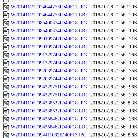
W20141115T024644753ID40F17.JPG
2018-10-28 21:56
120K
W20141115T024644753ID40F17.LBL
2018-10-28 21:56
20K
W20141115T085400374ID40F18.JPG
2018-10-28 21:56
29K
W20141115T085400374ID40F18.LBL
2018-10-28 21:56
19K
W20141115T090109747ID40F18.JPG
2018-10-28 21:56
21K
W20141115T090109747ID40F18.LBL
2018-10-28 21:56
19K
W20141115T091329745ID40F18.JPG
2018-10-28 21:56
26K
W20141115T091329745ID40F18.LBL
2018-10-28 21:56
19K
W20141115T092039744ID40F18.JPG
2018-10-28 21:56
35K
W20141115T092039744ID40F18.LBL
2018-10-28 21:56
19K
W20141116T094329751ID40F18.JPG
2018-10-28 21:56
96K
W20141116T094329751ID40F18.LBL
2018-10-28 21:56
20K
W20141116T094338532ID40F18.JPG
2018-10-28 21:56
8.3K
W20141116T094338532ID40F18.LBL
2018-10-28 21:56
18K
W20141116T094358462ID40F18.JPG
2018-10-28 21:56
28K
W20141116T094358462ID40F18.LBL
2018-10-28 21:56
19K
W20141116T094411082ID40F17.JPG
2018-10-28 21:56
8.6K