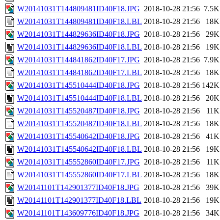
W20141031T144809481ID40F18.JPG
2018-10-28 21:56
7.5K
W20141031T144809481ID40F18.LBL
2018-10-28 21:56
18K
W20141031T144829636ID40F18.JPG
2018-10-28 21:56
29K
W20141031T144829636ID40F18.LBL
2018-10-28 21:56
19K
W20141031T144841862ID40F17.JPG
2018-10-28 21:56
7.9K
W20141031T144841862ID40F17.LBL
2018-10-28 21:56
18K
W20141031T145510444ID40F18.JPG
2018-10-28 21:56
142K
W20141031T145510444ID40F18.LBL
2018-10-28 21:56
20K
W20141031T145520487ID40F18.JPG
2018-10-28 21:56
11K
W20141031T145520487ID40F18.LBL
2018-10-28 21:56
18K
W20141031T145540642ID40F18.JPG
2018-10-28 21:56
41K
W20141031T145540642ID40F18.LBL
2018-10-28 21:56
19K
W20141031T145552860ID40F17.JPG
2018-10-28 21:56
11K
W20141031T145552860ID40F17.LBL
2018-10-28 21:56
18K
W20141101T142901377ID40F18.JPG
2018-10-28 21:56
39K
W20141101T142901377ID40F18.LBL
2018-10-28 21:56
19K
W20141101T143609776ID40F18.JPG
2018-10-28 21:56
34K