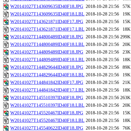
W20141027T143609635ID40F18.JPG
2018-10-28 21:56
57K
W20141027T143609635ID40F18.LBL
2018-10-28 21:56
19K
W20141027T143621871ID40F17.JPG
2018-10-28 21:56
15K
W20141027T143621871ID40F17.LBL
2018-10-28 21:56
18K
W20141027T144800489ID40F18.JPG
2018-10-28 21:56
299K
W20141027T144800489ID40F18.LBL
2018-10-28 21:56
20K
W20141027T144809489ID40F18.JPG
2018-10-28 21:56
23K
W20141027T144809489ID40F18.LBL
2018-10-28 21:56
18K
W20141027T144829644ID40F18.JPG
2018-10-28 21:56
89K
W20141027T144829644ID40F18.LBL
2018-10-28 21:56
19K
W20141027T144841842ID40F17.JPG
2018-10-28 21:56
21K
W20141027T144841842ID40F17.LBL
2018-10-28 21:56
18K
W20141027T145510397ID40F18.JPG
2018-10-28 21:56
263K
W20141027T145510397ID40F18.LBL
2018-10-28 21:56
20K
W20141027T145520467ID40F18.JPG
2018-10-28 21:56
15K
W20141027T145520467ID40F18.LBL
2018-10-28 21:56
18K
W20141027T145540622ID40F18.JPG
2018-10-28 21:56
76K