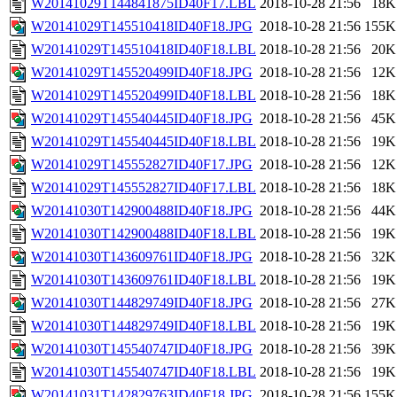
W20141029T144841875ID40F17.LBL
2018-10-28 21:56
18K
W20141029T145510418ID40F18.JPG
2018-10-28 21:56
155K
W20141029T145510418ID40F18.LBL
2018-10-28 21:56
20K
W20141029T145520499ID40F18.JPG
2018-10-28 21:56
12K
W20141029T145520499ID40F18.LBL
2018-10-28 21:56
18K
W20141029T145540445ID40F18.JPG
2018-10-28 21:56
45K
W20141029T145540445ID40F18.LBL
2018-10-28 21:56
19K
W20141029T145552827ID40F17.JPG
2018-10-28 21:56
12K
W20141029T145552827ID40F17.LBL
2018-10-28 21:56
18K
W20141030T142900488ID40F18.JPG
2018-10-28 21:56
44K
W20141030T142900488ID40F18.LBL
2018-10-28 21:56
19K
W20141030T143609761ID40F18.JPG
2018-10-28 21:56
32K
W20141030T143609761ID40F18.LBL
2018-10-28 21:56
19K
W20141030T144829749ID40F18.JPG
2018-10-28 21:56
27K
W20141030T144829749ID40F18.LBL
2018-10-28 21:56
19K
W20141030T145540747ID40F18.JPG
2018-10-28 21:56
39K
W20141030T145540747ID40F18.LBL
2018-10-28 21:56
19K
W20141031T142829763ID40F18.JPG
2018-10-28 21:56
155K