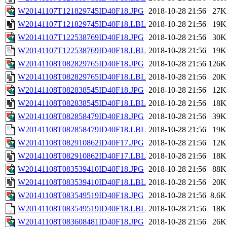
W20141107T121829745ID40F18.JPG
2018-10-28 21:56
27K
W20141107T121829745ID40F18.LBL
2018-10-28 21:56
19K
W20141107T122538769ID40F18.JPG
2018-10-28 21:56
30K
W20141107T122538769ID40F18.LBL
2018-10-28 21:56
19K
W20141108T082829765ID40F18.JPG
2018-10-28 21:56
126K
W20141108T082829765ID40F18.LBL
2018-10-28 21:56
20K
W20141108T082838545ID40F18.JPG
2018-10-28 21:56
12K
W20141108T082838545ID40F18.LBL
2018-10-28 21:56
18K
W20141108T082858479ID40F18.JPG
2018-10-28 21:56
39K
W20141108T082858479ID40F18.LBL
2018-10-28 21:56
19K
W20141108T082910862ID40F17.JPG
2018-10-28 21:56
12K
W20141108T082910862ID40F17.LBL
2018-10-28 21:56
18K
W20141108T083539410ID40F18.JPG
2018-10-28 21:56
88K
W20141108T083539410ID40F18.LBL
2018-10-28 21:56
20K
W20141108T083549519ID40F18.JPG
2018-10-28 21:56
8.6K
W20141108T083549519ID40F18.LBL
2018-10-28 21:56
18K
W20141108T083608481ID40F18.JPG
2018-10-28 21:56
26K