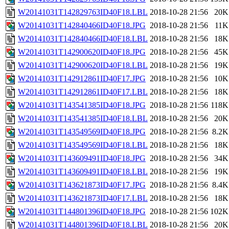
W20141031T142829763ID40F18.LBL
2018-10-28 21:56
20K
W20141031T142840466ID40F18.JPG
2018-10-28 21:56
11K
W20141031T142840466ID40F18.LBL
2018-10-28 21:56
18K
W20141031T142900620ID40F18.JPG
2018-10-28 21:56
45K
W20141031T142900620ID40F18.LBL
2018-10-28 21:56
19K
W20141031T142912861ID40F17.JPG
2018-10-28 21:56
10K
W20141031T142912861ID40F17.LBL
2018-10-28 21:56
18K
W20141031T143541385ID40F18.JPG
2018-10-28 21:56
118K
W20141031T143541385ID40F18.LBL
2018-10-28 21:56
20K
W20141031T143549569ID40F18.JPG
2018-10-28 21:56
8.2K
W20141031T143549569ID40F18.LBL
2018-10-28 21:56
18K
W20141031T143609491ID40F18.JPG
2018-10-28 21:56
34K
W20141031T143609491ID40F18.LBL
2018-10-28 21:56
19K
W20141031T143621873ID40F17.JPG
2018-10-28 21:56
8.4K
W20141031T143621873ID40F17.LBL
2018-10-28 21:56
18K
W20141031T144801396ID40F18.JPG
2018-10-28 21:56
102K
W20141031T144801396ID40F18.LBL
2018-10-28 21:56
20K