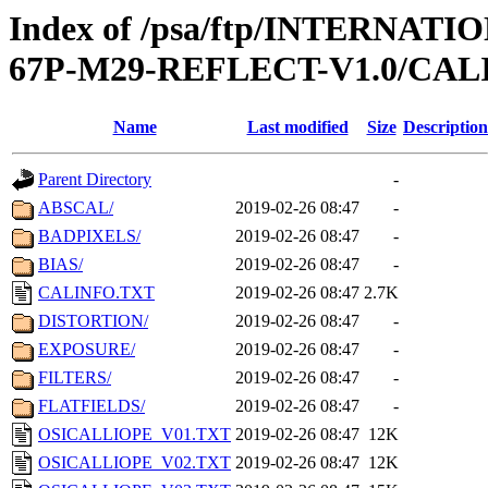
Index of /psa/ftp/INTERN
67P-M29-REFLECT-V1.0/CAL
Name
Last modified
Size
Description
Parent Directory
-
ABSCAL/
2019-02-26 08:47
-
BADPIXELS/
2019-02-26 08:47
-
BIAS/
2019-02-26 08:47
-
CALINFO.TXT
2019-02-26 08:47
2.7K
DISTORTION/
2019-02-26 08:47
-
EXPOSURE/
2019-02-26 08:47
-
FILTERS/
2019-02-26 08:47
-
FLATFIELDS/
2019-02-26 08:47
-
OSICALLIOPE_V01.TXT
2019-02-26 08:47
12K
OSICALLIOPE_V02.TXT
2019-02-26 08:47
12K