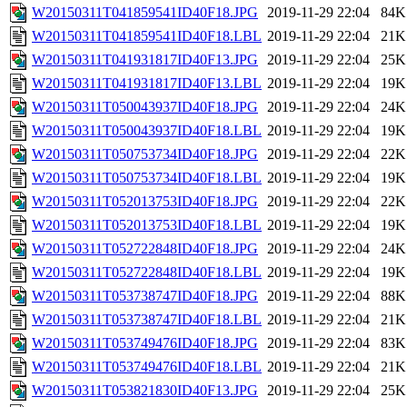
W20150311T041859541ID40F18.JPG
2019-11-29 22:04
84K
W20150311T041859541ID40F18.LBL
2019-11-29 22:04
21K
W20150311T041931817ID40F13.JPG
2019-11-29 22:04
25K
W20150311T041931817ID40F13.LBL
2019-11-29 22:04
19K
W20150311T050043937ID40F18.JPG
2019-11-29 22:04
24K
W20150311T050043937ID40F18.LBL
2019-11-29 22:04
19K
W20150311T050753734ID40F18.JPG
2019-11-29 22:04
22K
W20150311T050753734ID40F18.LBL
2019-11-29 22:04
19K
W20150311T052013753ID40F18.JPG
2019-11-29 22:04
22K
W20150311T052013753ID40F18.LBL
2019-11-29 22:04
19K
W20150311T052722848ID40F18.JPG
2019-11-29 22:04
24K
W20150311T052722848ID40F18.LBL
2019-11-29 22:04
19K
W20150311T053738747ID40F18.JPG
2019-11-29 22:04
88K
W20150311T053738747ID40F18.LBL
2019-11-29 22:04
21K
W20150311T053749476ID40F18.JPG
2019-11-29 22:04
83K
W20150311T053749476ID40F18.LBL
2019-11-29 22:04
21K
W20150311T053821830ID40F13.JPG
2019-11-29 22:04
25K