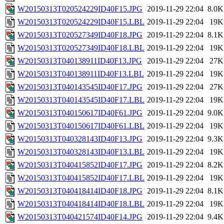
W20150313T020524229ID40F15.JPG
2019-11-29 22:04
8.0K
W20150313T020524229ID40F15.LBL
2019-11-29 22:04
19K
W20150313T020527349ID40F18.JPG
2019-11-29 22:04
8.1K
W20150313T020527349ID40F18.LBL
2019-11-29 22:04
19K
W20150313T040138911ID40F13.JPG
2019-11-29 22:04
27K
W20150313T040138911ID40F13.LBL
2019-11-29 22:04
19K
W20150313T040143545ID40F17.JPG
2019-11-29 22:04
27K
W20150313T040143545ID40F17.LBL
2019-11-29 22:04
19K
W20150313T040150617ID40F61.JPG
2019-11-29 22:04
9.0K
W20150313T040150617ID40F61.LBL
2019-11-29 22:04
19K
W20150313T040328143ID40F13.JPG
2019-11-29 22:04
9.3K
W20150313T040328143ID40F13.LBL
2019-11-29 22:04
19K
W20150313T040415852ID40F17.JPG
2019-11-29 22:04
8.2K
W20150313T040415852ID40F17.LBL
2019-11-29 22:04
19K
W20150313T040418414ID40F18.JPG
2019-11-29 22:04
8.1K
W20150313T040418414ID40F18.LBL
2019-11-29 22:04
19K
W20150313T040421574ID40F14.JPG
2019-11-29 22:04
9.4K