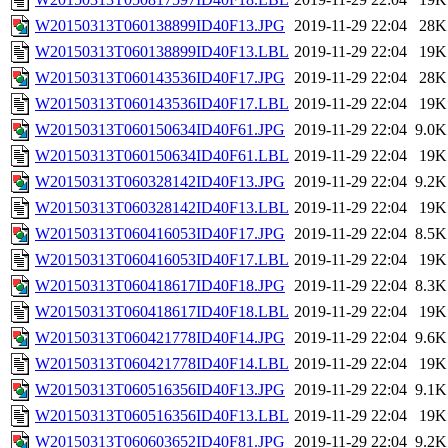
W20150313T060138899ID40F13.JPG
2019-11-29 22:04
28K
W20150313T060138899ID40F13.LBL
2019-11-29 22:04
19K
W20150313T060143536ID40F17.JPG
2019-11-29 22:04
28K
W20150313T060143536ID40F17.LBL
2019-11-29 22:04
19K
W20150313T060150634ID40F61.JPG
2019-11-29 22:04
9.0K
W20150313T060150634ID40F61.LBL
2019-11-29 22:04
19K
W20150313T060328142ID40F13.JPG
2019-11-29 22:04
9.2K
W20150313T060328142ID40F13.LBL
2019-11-29 22:04
19K
W20150313T060416053ID40F17.JPG
2019-11-29 22:04
8.5K
W20150313T060416053ID40F17.LBL
2019-11-29 22:04
19K
W20150313T060418617ID40F18.JPG
2019-11-29 22:04
8.3K
W20150313T060418617ID40F18.LBL
2019-11-29 22:04
19K
W20150313T060421778ID40F14.JPG
2019-11-29 22:04
9.6K
W20150313T060421778ID40F14.LBL
2019-11-29 22:04
19K
W20150313T060516356ID40F13.JPG
2019-11-29 22:04
9.1K
W20150313T060516356ID40F13.LBL
2019-11-29 22:04
19K
W20150313T060603652ID40F81.JPG
2019-11-29 22:04
9.2K