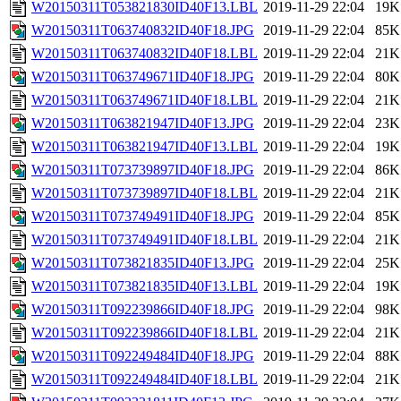
W20150311T053821830ID40F13.LBL
2019-11-29 22:04
19K
W20150311T063740832ID40F18.JPG
2019-11-29 22:04
85K
W20150311T063740832ID40F18.LBL
2019-11-29 22:04
21K
W20150311T063749671ID40F18.JPG
2019-11-29 22:04
80K
W20150311T063749671ID40F18.LBL
2019-11-29 22:04
21K
W20150311T063821947ID40F13.JPG
2019-11-29 22:04
23K
W20150311T063821947ID40F13.LBL
2019-11-29 22:04
19K
W20150311T073739897ID40F18.JPG
2019-11-29 22:04
86K
W20150311T073739897ID40F18.LBL
2019-11-29 22:04
21K
W20150311T073749491ID40F18.JPG
2019-11-29 22:04
85K
W20150311T073749491ID40F18.LBL
2019-11-29 22:04
21K
W20150311T073821835ID40F13.JPG
2019-11-29 22:04
25K
W20150311T073821835ID40F13.LBL
2019-11-29 22:04
19K
W20150311T092239866ID40F18.JPG
2019-11-29 22:04
98K
W20150311T092239866ID40F18.LBL
2019-11-29 22:04
21K
W20150311T092249484ID40F18.JPG
2019-11-29 22:04
88K
W20150311T092249484ID40F18.LBL
2019-11-29 22:04
21K