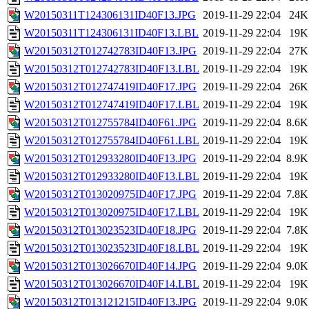
W20150311T124306131ID40F13.JPG
2019-11-29 22:04
24K
W20150311T124306131ID40F13.LBL
2019-11-29 22:04
19K
W20150312T012742783ID40F13.JPG
2019-11-29 22:04
27K
W20150312T012742783ID40F13.LBL
2019-11-29 22:04
19K
W20150312T012747419ID40F17.JPG
2019-11-29 22:04
26K
W20150312T012747419ID40F17.LBL
2019-11-29 22:04
19K
W20150312T012755784ID40F61.JPG
2019-11-29 22:04
8.6K
W20150312T012755784ID40F61.LBL
2019-11-29 22:04
19K
W20150312T012933280ID40F13.JPG
2019-11-29 22:04
8.9K
W20150312T012933280ID40F13.LBL
2019-11-29 22:04
19K
W20150312T013020975ID40F17.JPG
2019-11-29 22:04
7.8K
W20150312T013020975ID40F17.LBL
2019-11-29 22:04
19K
W20150312T013023523ID40F18.JPG
2019-11-29 22:04
7.8K
W20150312T013023523ID40F18.LBL
2019-11-29 22:04
19K
W20150312T013026670ID40F14.JPG
2019-11-29 22:04
9.0K
W20150312T013026670ID40F14.LBL
2019-11-29 22:04
19K
W20150312T013121215ID40F13.JPG
2019-11-29 22:04
9.0K