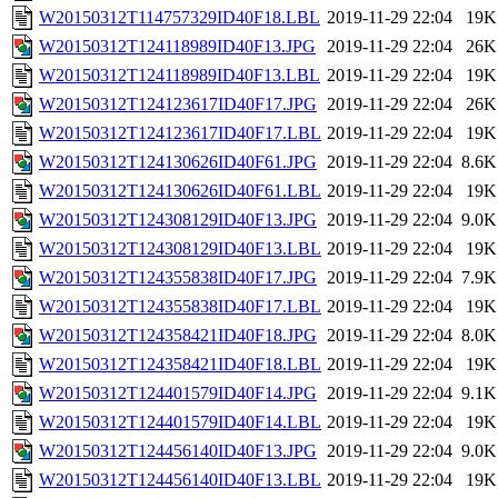
W20150312T114757329ID40F18.LBL
2019-11-29 22:04
19K
W20150312T124118989ID40F13.JPG
2019-11-29 22:04
26K
W20150312T124118989ID40F13.LBL
2019-11-29 22:04
19K
W20150312T124123617ID40F17.JPG
2019-11-29 22:04
26K
W20150312T124123617ID40F17.LBL
2019-11-29 22:04
19K
W20150312T124130626ID40F61.JPG
2019-11-29 22:04
8.6K
W20150312T124130626ID40F61.LBL
2019-11-29 22:04
19K
W20150312T124308129ID40F13.JPG
2019-11-29 22:04
9.0K
W20150312T124308129ID40F13.LBL
2019-11-29 22:04
19K
W20150312T124355838ID40F17.JPG
2019-11-29 22:04
7.9K
W20150312T124355838ID40F17.LBL
2019-11-29 22:04
19K
W20150312T124358421ID40F18.JPG
2019-11-29 22:04
8.0K
W20150312T124358421ID40F18.LBL
2019-11-29 22:04
19K
W20150312T124401579ID40F14.JPG
2019-11-29 22:04
9.1K
W20150312T124401579ID40F14.LBL
2019-11-29 22:04
19K
W20150312T124456140ID40F13.JPG
2019-11-29 22:04
9.0K
W20150312T124456140ID40F13.LBL
2019-11-29 22:04
19K