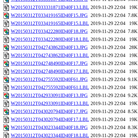
W20150312T033331871ID40F13.LBL
2019-11-29 22:04
19K
W20150312T033419165ID40F15.JPG
2019-11-29 22:04
7.8K
W20150312T033419165ID40F15.LBL
2019-11-29 22:04
19K
W20150312T033422280ID40F18.JPG
2019-11-29 22:04
7.8K
W20150312T033422280ID40F18.LBL
2019-11-29 22:04
19K
W20150312T042743862ID40F13.JPG
2019-11-29 22:04
28K
W20150312T042743862ID40F13.LBL
2019-11-29 22:04
19K
W20150312T042748490ID40F17.JPG
2019-11-29 22:04
28K
W20150312T042748490ID40F17.LBL
2019-11-29 22:04
19K
W20150312T042755592ID40F61.JPG
2019-11-29 22:04
9.1K
W20150312T042755592ID40F61.LBL
2019-11-29 22:04
19K
W20150312T042933091ID40F13.JPG
2019-11-29 22:04
9.2K
W20150312T042933091ID40F13.LBL
2019-11-29 22:04
19K
W20150312T043020794ID40F17.JPG
2019-11-29 22:04
8.5K
W20150312T043020794ID40F17.LBL
2019-11-29 22:04
19K
W20150312T043023344ID40F18.JPG
2019-11-29 22:04
8.3K
W20150312T043023344ID40F18.LBL
2019-11-29 22:04
19K