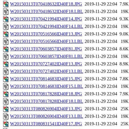
W20150313T070418632ID40F18.JPG
2019-11-29 22:04
7.9K
W20150313T070418632ID40F18.LBL
2019-11-29 22:04
19K
W20150313T070421994ID40F14.JPG
2019-11-29 22:04
9.3K
W20150313T070421994ID40F14.LBL
2019-11-29 22:04
19K
W20150313T070516566ID40F13.JPG
2019-11-29 22:04
9.0K
W20150313T070516566ID40F13.LBL
2019-11-29 22:04
19K
W20150313T070603857ID40F81.JPG
2019-11-29 22:04
8.6K
W20150313T070603857ID40F81.LBL
2019-11-29 22:04
19K
W20150313T070727402ID40F13.JPG
2019-11-29 22:04
8.9K
W20150313T070727402ID40F13.LBL
2019-11-29 22:04
19K
W20150313T070814683ID40F15.JPG
2019-11-29 22:04
7.8K
W20150313T070814683ID40F15.LBL
2019-11-29 22:04
19K
W20150313T070817828ID40F18.JPG
2019-11-29 22:04
7.9K
W20150313T070817828ID40F18.LBL
2019-11-29 22:04
19K
W20150313T080826904ID40F13.JPG
2019-11-29 22:04
25K
W20150313T080826904ID40F13.LBL
2019-11-29 22:04
19K
W20150313T080831541ID40F17.JPG
2019-11-29 22:04
25K