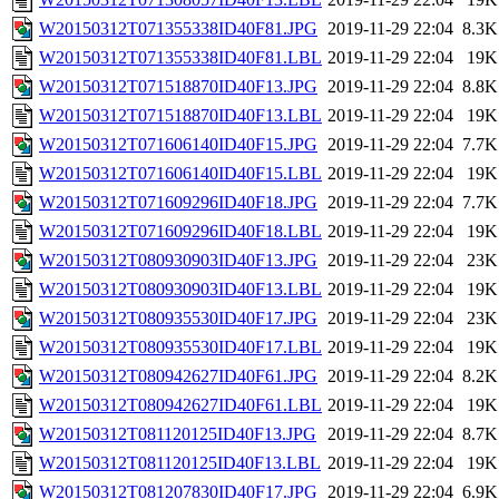
W20150312T071355338ID40F81.JPG
2019-11-29 22:04
8.3K
W20150312T071355338ID40F81.LBL
2019-11-29 22:04
19K
W20150312T071518870ID40F13.JPG
2019-11-29 22:04
8.8K
W20150312T071518870ID40F13.LBL
2019-11-29 22:04
19K
W20150312T071606140ID40F15.JPG
2019-11-29 22:04
7.7K
W20150312T071606140ID40F15.LBL
2019-11-29 22:04
19K
W20150312T071609296ID40F18.JPG
2019-11-29 22:04
7.7K
W20150312T071609296ID40F18.LBL
2019-11-29 22:04
19K
W20150312T080930903ID40F13.JPG
2019-11-29 22:04
23K
W20150312T080930903ID40F13.LBL
2019-11-29 22:04
19K
W20150312T080935530ID40F17.JPG
2019-11-29 22:04
23K
W20150312T080935530ID40F17.LBL
2019-11-29 22:04
19K
W20150312T080942627ID40F61.JPG
2019-11-29 22:04
8.2K
W20150312T080942627ID40F61.LBL
2019-11-29 22:04
19K
W20150312T081120125ID40F13.JPG
2019-11-29 22:04
8.7K
W20150312T081120125ID40F13.LBL
2019-11-29 22:04
19K
W20150312T081207830ID40F17.JPG
2019-11-29 22:04
6.9K