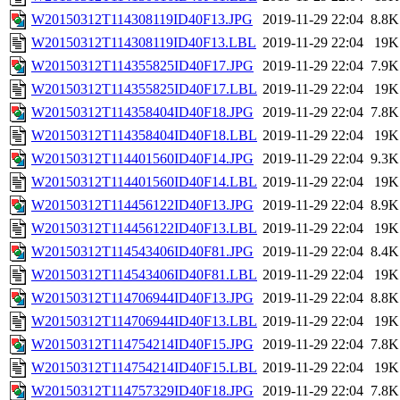
W20150312T114308119ID40F13.JPG
2019-11-29 22:04
8.8K
W20150312T114308119ID40F13.LBL
2019-11-29 22:04
19K
W20150312T114355825ID40F17.JPG
2019-11-29 22:04
7.9K
W20150312T114355825ID40F17.LBL
2019-11-29 22:04
19K
W20150312T114358404ID40F18.JPG
2019-11-29 22:04
7.8K
W20150312T114358404ID40F18.LBL
2019-11-29 22:04
19K
W20150312T114401560ID40F14.JPG
2019-11-29 22:04
9.3K
W20150312T114401560ID40F14.LBL
2019-11-29 22:04
19K
W20150312T114456122ID40F13.JPG
2019-11-29 22:04
8.9K
W20150312T114456122ID40F13.LBL
2019-11-29 22:04
19K
W20150312T114543406ID40F81.JPG
2019-11-29 22:04
8.4K
W20150312T114543406ID40F81.LBL
2019-11-29 22:04
19K
W20150312T114706944ID40F13.JPG
2019-11-29 22:04
8.8K
W20150312T114706944ID40F13.LBL
2019-11-29 22:04
19K
W20150312T114754214ID40F15.JPG
2019-11-29 22:04
7.8K
W20150312T114754214ID40F15.LBL
2019-11-29 22:04
19K
W20150312T114757329ID40F18.JPG
2019-11-29 22:04
7.8K