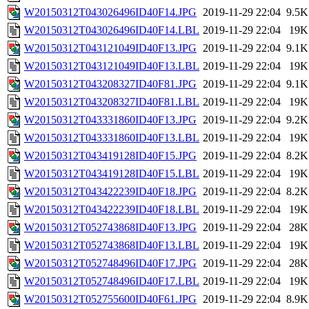
W20150312T043026496ID40F14.JPG
2019-11-29 22:04
9.5K
W20150312T043026496ID40F14.LBL
2019-11-29 22:04
19K
W20150312T043121049ID40F13.JPG
2019-11-29 22:04
9.1K
W20150312T043121049ID40F13.LBL
2019-11-29 22:04
19K
W20150312T043208327ID40F81.JPG
2019-11-29 22:04
9.1K
W20150312T043208327ID40F81.LBL
2019-11-29 22:04
19K
W20150312T043331860ID40F13.JPG
2019-11-29 22:04
9.2K
W20150312T043331860ID40F13.LBL
2019-11-29 22:04
19K
W20150312T043419128ID40F15.JPG
2019-11-29 22:04
8.2K
W20150312T043419128ID40F15.LBL
2019-11-29 22:04
19K
W20150312T043422239ID40F18.JPG
2019-11-29 22:04
8.2K
W20150312T043422239ID40F18.LBL
2019-11-29 22:04
19K
W20150312T052743868ID40F13.JPG
2019-11-29 22:04
28K
W20150312T052743868ID40F13.LBL
2019-11-29 22:04
19K
W20150312T052748496ID40F17.JPG
2019-11-29 22:04
28K
W20150312T052748496ID40F17.LBL
2019-11-29 22:04
19K
W20150312T052755600ID40F61.JPG
2019-11-29 22:04
8.9K