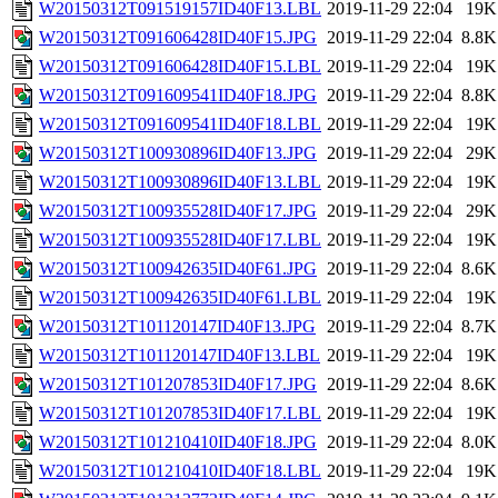
W20150312T091519157ID40F13.LBL
2019-11-29 22:04
19K
W20150312T091606428ID40F15.JPG
2019-11-29 22:04
8.8K
W20150312T091606428ID40F15.LBL
2019-11-29 22:04
19K
W20150312T091609541ID40F18.JPG
2019-11-29 22:04
8.8K
W20150312T091609541ID40F18.LBL
2019-11-29 22:04
19K
W20150312T100930896ID40F13.JPG
2019-11-29 22:04
29K
W20150312T100930896ID40F13.LBL
2019-11-29 22:04
19K
W20150312T100935528ID40F17.JPG
2019-11-29 22:04
29K
W20150312T100935528ID40F17.LBL
2019-11-29 22:04
19K
W20150312T100942635ID40F61.JPG
2019-11-29 22:04
8.6K
W20150312T100942635ID40F61.LBL
2019-11-29 22:04
19K
W20150312T101120147ID40F13.JPG
2019-11-29 22:04
8.7K
W20150312T101120147ID40F13.LBL
2019-11-29 22:04
19K
W20150312T101207853ID40F17.JPG
2019-11-29 22:04
8.6K
W20150312T101207853ID40F17.LBL
2019-11-29 22:04
19K
W20150312T101210410ID40F18.JPG
2019-11-29 22:04
8.0K
W20150312T101210410ID40F18.LBL
2019-11-29 22:04
19K