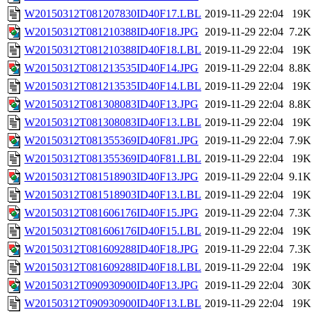
W20150312T081207830ID40F17.LBL
2019-11-29 22:04
19K
W20150312T081210388ID40F18.JPG
2019-11-29 22:04
7.2K
W20150312T081210388ID40F18.LBL
2019-11-29 22:04
19K
W20150312T081213535ID40F14.JPG
2019-11-29 22:04
8.8K
W20150312T081213535ID40F14.LBL
2019-11-29 22:04
19K
W20150312T081308083ID40F13.JPG
2019-11-29 22:04
8.8K
W20150312T081308083ID40F13.LBL
2019-11-29 22:04
19K
W20150312T081355369ID40F81.JPG
2019-11-29 22:04
7.9K
W20150312T081355369ID40F81.LBL
2019-11-29 22:04
19K
W20150312T081518903ID40F13.JPG
2019-11-29 22:04
9.1K
W20150312T081518903ID40F13.LBL
2019-11-29 22:04
19K
W20150312T081606176ID40F15.JPG
2019-11-29 22:04
7.3K
W20150312T081606176ID40F15.LBL
2019-11-29 22:04
19K
W20150312T081609288ID40F18.JPG
2019-11-29 22:04
7.3K
W20150312T081609288ID40F18.LBL
2019-11-29 22:04
19K
W20150312T090930900ID40F13.JPG
2019-11-29 22:04
30K
W20150312T090930900ID40F13.LBL
2019-11-29 22:04
19K