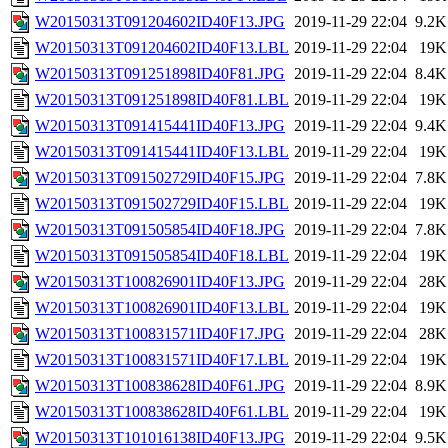
W20150313T091204602ID40F13.JPG
2019-11-29 22:04
9.2K
W20150313T091204602ID40F13.LBL
2019-11-29 22:04
19K
W20150313T091251898ID40F81.JPG
2019-11-29 22:04
8.4K
W20150313T091251898ID40F81.LBL
2019-11-29 22:04
19K
W20150313T091415441ID40F13.JPG
2019-11-29 22:04
9.4K
W20150313T091415441ID40F13.LBL
2019-11-29 22:04
19K
W20150313T091502729ID40F15.JPG
2019-11-29 22:04
7.8K
W20150313T091502729ID40F15.LBL
2019-11-29 22:04
19K
W20150313T091505854ID40F18.JPG
2019-11-29 22:04
7.8K
W20150313T091505854ID40F18.LBL
2019-11-29 22:04
19K
W20150313T100826901ID40F13.JPG
2019-11-29 22:04
28K
W20150313T100826901ID40F13.LBL
2019-11-29 22:04
19K
W20150313T100831571ID40F17.JPG
2019-11-29 22:04
28K
W20150313T100831571ID40F17.LBL
2019-11-29 22:04
19K
W20150313T100838628ID40F61.JPG
2019-11-29 22:04
8.9K
W20150313T100838628ID40F61.LBL
2019-11-29 22:04
19K
W20150313T101016138ID40F13.JPG
2019-11-29 22:04
9.5K