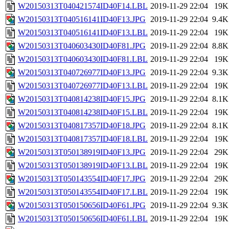
W20150313T040421574ID40F14.LBL
2019-11-29 22:04
19K
W20150313T040516141ID40F13.JPG
2019-11-29 22:04
9.4K
W20150313T040516141ID40F13.LBL
2019-11-29 22:04
19K
W20150313T040603430ID40F81.JPG
2019-11-29 22:04
8.8K
W20150313T040603430ID40F81.LBL
2019-11-29 22:04
19K
W20150313T040726977ID40F13.JPG
2019-11-29 22:04
9.3K
W20150313T040726977ID40F13.LBL
2019-11-29 22:04
19K
W20150313T040814238ID40F15.JPG
2019-11-29 22:04
8.1K
W20150313T040814238ID40F15.LBL
2019-11-29 22:04
19K
W20150313T040817357ID40F18.JPG
2019-11-29 22:04
8.1K
W20150313T040817357ID40F18.LBL
2019-11-29 22:04
19K
W20150313T050138919ID40F13.JPG
2019-11-29 22:04
29K
W20150313T050138919ID40F13.LBL
2019-11-29 22:04
19K
W20150313T050143554ID40F17.JPG
2019-11-29 22:04
29K
W20150313T050143554ID40F17.LBL
2019-11-29 22:04
19K
W20150313T050150656ID40F61.JPG
2019-11-29 22:04
9.3K
W20150313T050150656ID40F61.LBL
2019-11-29 22:04
19K