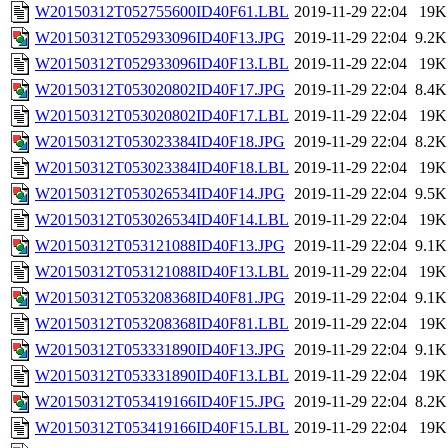
W20150312T052755600ID40F61.LBL
2019-11-29 22:04
19K
W20150312T052933096ID40F13.JPG
2019-11-29 22:04
9.2K
W20150312T052933096ID40F13.LBL
2019-11-29 22:04
19K
W20150312T053020802ID40F17.JPG
2019-11-29 22:04
8.4K
W20150312T053020802ID40F17.LBL
2019-11-29 22:04
19K
W20150312T053023384ID40F18.JPG
2019-11-29 22:04
8.2K
W20150312T053023384ID40F18.LBL
2019-11-29 22:04
19K
W20150312T053026534ID40F14.JPG
2019-11-29 22:04
9.5K
W20150312T053026534ID40F14.LBL
2019-11-29 22:04
19K
W20150312T053121088ID40F13.JPG
2019-11-29 22:04
9.1K
W20150312T053121088ID40F13.LBL
2019-11-29 22:04
19K
W20150312T053208368ID40F81.JPG
2019-11-29 22:04
9.1K
W20150312T053208368ID40F81.LBL
2019-11-29 22:04
19K
W20150312T053331890ID40F13.JPG
2019-11-29 22:04
9.1K
W20150312T053331890ID40F13.LBL
2019-11-29 22:04
19K
W20150312T053419166ID40F15.JPG
2019-11-29 22:04
8.2K
W20150312T053419166ID40F15.LBL
2019-11-29 22:04
19K