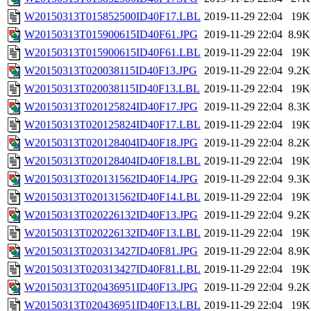
W20150313T015852500ID40F17.LBL
2019-11-29 22:04
19K
W20150313T015900615ID40F61.JPG
2019-11-29 22:04
8.9K
W20150313T015900615ID40F61.LBL
2019-11-29 22:04
19K
W20150313T020038115ID40F13.JPG
2019-11-29 22:04
9.2K
W20150313T020038115ID40F13.LBL
2019-11-29 22:04
19K
W20150313T020125824ID40F17.JPG
2019-11-29 22:04
8.3K
W20150313T020125824ID40F17.LBL
2019-11-29 22:04
19K
W20150313T020128404ID40F18.JPG
2019-11-29 22:04
8.2K
W20150313T020128404ID40F18.LBL
2019-11-29 22:04
19K
W20150313T020131562ID40F14.JPG
2019-11-29 22:04
9.3K
W20150313T020131562ID40F14.LBL
2019-11-29 22:04
19K
W20150313T020226132ID40F13.JPG
2019-11-29 22:04
9.2K
W20150313T020226132ID40F13.LBL
2019-11-29 22:04
19K
W20150313T020313427ID40F81.JPG
2019-11-29 22:04
8.9K
W20150313T020313427ID40F81.LBL
2019-11-29 22:04
19K
W20150313T020436951ID40F13.JPG
2019-11-29 22:04
9.2K
W20150313T020436951ID40F13.LBL
2019-11-29 22:04
19K