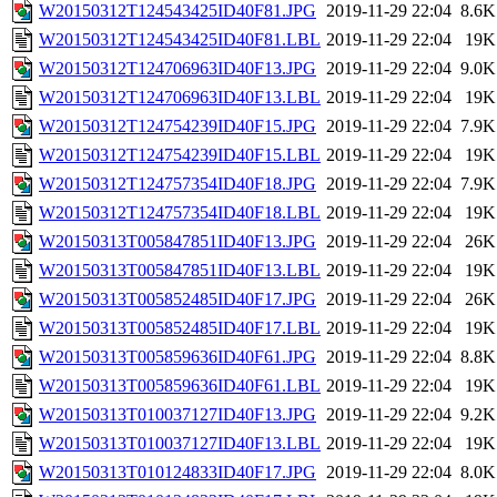
W20150312T124543425ID40F81.JPG
2019-11-29 22:04
8.6K
W20150312T124543425ID40F81.LBL
2019-11-29 22:04
19K
W20150312T124706963ID40F13.JPG
2019-11-29 22:04
9.0K
W20150312T124706963ID40F13.LBL
2019-11-29 22:04
19K
W20150312T124754239ID40F15.JPG
2019-11-29 22:04
7.9K
W20150312T124754239ID40F15.LBL
2019-11-29 22:04
19K
W20150312T124757354ID40F18.JPG
2019-11-29 22:04
7.9K
W20150312T124757354ID40F18.LBL
2019-11-29 22:04
19K
W20150313T005847851ID40F13.JPG
2019-11-29 22:04
26K
W20150313T005847851ID40F13.LBL
2019-11-29 22:04
19K
W20150313T005852485ID40F17.JPG
2019-11-29 22:04
26K
W20150313T005852485ID40F17.LBL
2019-11-29 22:04
19K
W20150313T005859636ID40F61.JPG
2019-11-29 22:04
8.8K
W20150313T005859636ID40F61.LBL
2019-11-29 22:04
19K
W20150313T010037127ID40F13.JPG
2019-11-29 22:04
9.2K
W20150313T010037127ID40F13.LBL
2019-11-29 22:04
19K
W20150313T010124833ID40F17.JPG
2019-11-29 22:04
8.0K