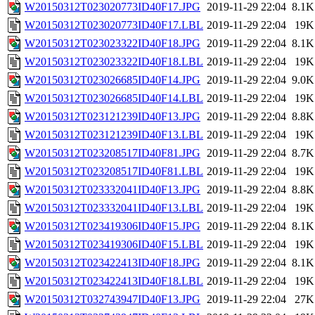
W20150312T023020773ID40F17.JPG
2019-11-29 22:04
8.1K
W20150312T023020773ID40F17.LBL
2019-11-29 22:04
19K
W20150312T023023322ID40F18.JPG
2019-11-29 22:04
8.1K
W20150312T023023322ID40F18.LBL
2019-11-29 22:04
19K
W20150312T023026685ID40F14.JPG
2019-11-29 22:04
9.0K
W20150312T023026685ID40F14.LBL
2019-11-29 22:04
19K
W20150312T023121239ID40F13.JPG
2019-11-29 22:04
8.8K
W20150312T023121239ID40F13.LBL
2019-11-29 22:04
19K
W20150312T023208517ID40F81.JPG
2019-11-29 22:04
8.7K
W20150312T023208517ID40F81.LBL
2019-11-29 22:04
19K
W20150312T023332041ID40F13.JPG
2019-11-29 22:04
8.8K
W20150312T023332041ID40F13.LBL
2019-11-29 22:04
19K
W20150312T023419306ID40F15.JPG
2019-11-29 22:04
8.1K
W20150312T023419306ID40F15.LBL
2019-11-29 22:04
19K
W20150312T023422413ID40F18.JPG
2019-11-29 22:04
8.1K
W20150312T023422413ID40F18.LBL
2019-11-29 22:04
19K
W20150312T032743947ID40F13.JPG
2019-11-29 22:04
27K