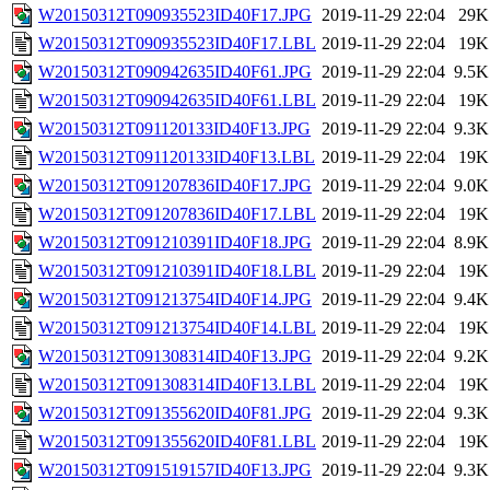
W20150312T090935523ID40F17.JPG
2019-11-29 22:04
29K
W20150312T090935523ID40F17.LBL
2019-11-29 22:04
19K
W20150312T090942635ID40F61.JPG
2019-11-29 22:04
9.5K
W20150312T090942635ID40F61.LBL
2019-11-29 22:04
19K
W20150312T091120133ID40F13.JPG
2019-11-29 22:04
9.3K
W20150312T091120133ID40F13.LBL
2019-11-29 22:04
19K
W20150312T091207836ID40F17.JPG
2019-11-29 22:04
9.0K
W20150312T091207836ID40F17.LBL
2019-11-29 22:04
19K
W20150312T091210391ID40F18.JPG
2019-11-29 22:04
8.9K
W20150312T091210391ID40F18.LBL
2019-11-29 22:04
19K
W20150312T091213754ID40F14.JPG
2019-11-29 22:04
9.4K
W20150312T091213754ID40F14.LBL
2019-11-29 22:04
19K
W20150312T091308314ID40F13.JPG
2019-11-29 22:04
9.2K
W20150312T091308314ID40F13.LBL
2019-11-29 22:04
19K
W20150312T091355620ID40F81.JPG
2019-11-29 22:04
9.3K
W20150312T091355620ID40F81.LBL
2019-11-29 22:04
19K
W20150312T091519157ID40F13.JPG
2019-11-29 22:04
9.3K