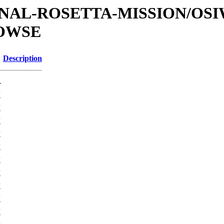
ATIONAL-ROSETTA-MISSION/OS
ROWSE
Description
-
K
K
K
K
K
K
K
K
K
K