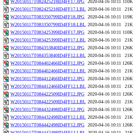
W20150117T082425218ID4FF17.JPG
2020-04-16 10:11
110K
W20150117T082425218ID4FF17.LBL
2020-04-16 10:11
21K
W20150117T083350799ID4FF18.JPG
2020-04-16 10:11
119K
W20150117T083350799ID4FF18.LBL
2020-04-16 10:11
21K
W20150117T083425399ID4FF17.JPG
2020-04-16 10:11
110K
W20150117T083425399ID4FF17.LBL
2020-04-16 10:11
21K
W20150117T084353840ID4FF12.JPG
2020-04-16 10:11
126K
W20150117T084353840ID4FF12.LBL
2020-04-16 10:11
21K
W20150117T084402466ID4FF12.JPG
2020-04-16 10:11
126K
W20150117T084402466ID4FF12.LBL
2020-04-16 10:11
21K
W20150117T084412466ID4FF12.JPG
2020-04-16 10:11
126K
W20150117T084412466ID4FF12.LBL
2020-04-16 10:11
21K
W20150117T084422509ID4FF12.JPG
2020-04-16 10:11
126K
W20150117T084422509ID4FF12.LBL
2020-04-16 10:11
21K
W20150117T084432498ID4FF12.JPG
2020-04-16 10:11
126K
W20150117T084432498ID4FF12.LBL
2020-04-16 10:11
21K
W20150117T084442498ID4FF12.JPG
2020-04-16 10:11
126K
W20150117T084442498ID4FF12.LBL
2020-04-16 10:11
21K