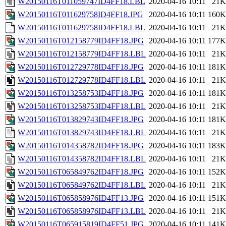
W20150116T011059747ID4FF18.LBL
2020-04-16 10:11
21K
W20150116T011629758ID4FF18.JPG
2020-04-16 10:11
160K
W20150116T011629758ID4FF18.LBL
2020-04-16 10:11
21K
W20150116T012158779ID4FF18.JPG
2020-04-16 10:11
177K
W20150116T012158779ID4FF18.LBL
2020-04-16 10:11
21K
W20150116T012729778ID4FF18.JPG
2020-04-16 10:11
181K
W20150116T012729778ID4FF18.LBL
2020-04-16 10:11
21K
W20150116T013258753ID4FF18.JPG
2020-04-16 10:11
181K
W20150116T013258753ID4FF18.LBL
2020-04-16 10:11
21K
W20150116T013829743ID4FF18.JPG
2020-04-16 10:11
181K
W20150116T013829743ID4FF18.LBL
2020-04-16 10:11
21K
W20150116T014358782ID4FF18.JPG
2020-04-16 10:11
183K
W20150116T014358782ID4FF18.LBL
2020-04-16 10:11
21K
W20150116T065849762ID4FF18.JPG
2020-04-16 10:11
152K
W20150116T065849762ID4FF18.LBL
2020-04-16 10:11
21K
W20150116T065858976ID4FF13.JPG
2020-04-16 10:11
151K
W20150116T065858976ID4FF13.LBL
2020-04-16 10:11
21K
W20150116T065915819ID4FF51.JPG
2020-04-16 10:11
141K