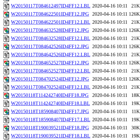
W20150117T084612497ID4FF12.LBL
2020-04-16 10:11
21K
W20150117T084622501ID4FF12.JPG
2020-04-16 10:11
126K
W20150117T084622501ID4FF12.LBL
2020-04-16 10:11
21K
W20150117T084632528ID4FF12.JPG
2020-04-16 10:11
126K
W20150117T084632528ID4FF12.LBL
2020-04-16 10:11
21K
W20150117T084642526ID4FF12.JPG
2020-04-16 10:11
126K
W20150117T084642526ID4FF12.LBL
2020-04-16 10:11
21K
W20150117T084652527ID4FF12.JPG
2020-04-16 10:11
126K
W20150117T084652527ID4FF12.LBL
2020-04-16 10:11
21K
W20150117T084702524ID4FF12.JPG
2020-04-16 10:11
126K
W20150117T084702524ID4FF12.LBL
2020-04-16 10:11
21K
W20150118T114242740ID4FF18.JPG
2020-04-16 10:11
18K
W20150118T114242740ID4FF18.LBL
2020-04-16 10:11
19K
W20150118T185908407ID4FF17.JPG
2020-04-16 10:11
11K
W20150118T185908407ID4FF17.LBL
2020-04-16 10:11
19K
W20150118T190039521ID4FF18.JPG
2020-04-16 10:11
30K
W20150118T190039521ID4FF18.LBL
2020-04-16 10:11
19K