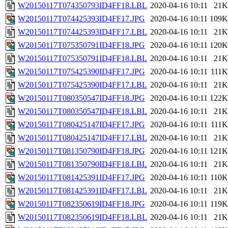
W20150117T074350793ID4FF18.LBL
2020-04-16 10:11
21K
W20150117T074425393ID4FF17.JPG
2020-04-16 10:11
109K
W20150117T074425393ID4FF17.LBL
2020-04-16 10:11
21K
W20150117T075350791ID4FF18.JPG
2020-04-16 10:11
120K
W20150117T075350791ID4FF18.LBL
2020-04-16 10:11
21K
W20150117T075425390ID4FF17.JPG
2020-04-16 10:11
111K
W20150117T075425390ID4FF17.LBL
2020-04-16 10:11
21K
W20150117T080350547ID4FF18.JPG
2020-04-16 10:11
122K
W20150117T080350547ID4FF18.LBL
2020-04-16 10:11
21K
W20150117T080425147ID4FF17.JPG
2020-04-16 10:11
111K
W20150117T080425147ID4FF17.LBL
2020-04-16 10:11
21K
W20150117T081350790ID4FF18.JPG
2020-04-16 10:11
121K
W20150117T081350790ID4FF18.LBL
2020-04-16 10:11
21K
W20150117T081425391ID4FF17.JPG
2020-04-16 10:11
110K
W20150117T081425391ID4FF17.LBL
2020-04-16 10:11
21K
W20150117T082350619ID4FF18.JPG
2020-04-16 10:11
119K
W20150117T082350619ID4FF18.LBL
2020-04-16 10:11
21K