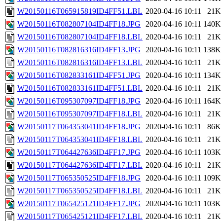
W20150116T065915819ID4FF51.LBL
2020-04-16 10:11
21K
W20150116T082807104ID4FF18.JPG
2020-04-16 10:11
140K
W20150116T082807104ID4FF18.LBL
2020-04-16 10:11
21K
W20150116T082816316ID4FF13.JPG
2020-04-16 10:11
138K
W20150116T082816316ID4FF13.LBL
2020-04-16 10:11
21K
W20150116T082833161ID4FF51.JPG
2020-04-16 10:11
134K
W20150116T082833161ID4FF51.LBL
2020-04-16 10:11
21K
W20150116T095307097ID4FF18.JPG
2020-04-16 10:11
164K
W20150116T095307097ID4FF18.LBL
2020-04-16 10:11
21K
W20150117T064353041ID4FF18.JPG
2020-04-16 10:11
86K
W20150117T064353041ID4FF18.LBL
2020-04-16 10:11
21K
W20150117T064427636ID4FF17.JPG
2020-04-16 10:11
103K
W20150117T064427636ID4FF17.LBL
2020-04-16 10:11
21K
W20150117T065350525ID4FF18.JPG
2020-04-16 10:11
109K
W20150117T065350525ID4FF18.LBL
2020-04-16 10:11
21K
W20150117T065425121ID4FF17.JPG
2020-04-16 10:11
103K
W20150117T065425121ID4FF17.LBL
2020-04-16 10:11
21K