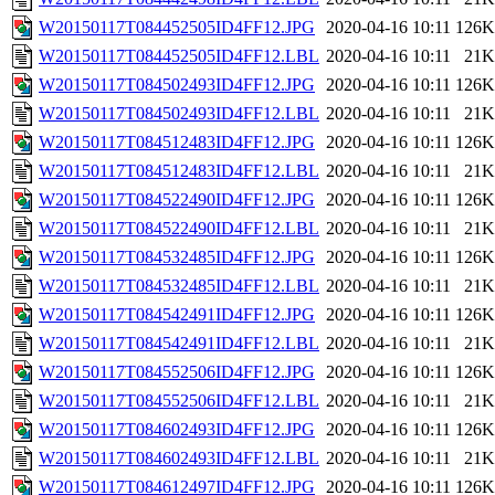
W20150117T084452505ID4FF12.JPG
2020-04-16 10:11
126K
W20150117T084452505ID4FF12.LBL
2020-04-16 10:11
21K
W20150117T084502493ID4FF12.JPG
2020-04-16 10:11
126K
W20150117T084502493ID4FF12.LBL
2020-04-16 10:11
21K
W20150117T084512483ID4FF12.JPG
2020-04-16 10:11
126K
W20150117T084512483ID4FF12.LBL
2020-04-16 10:11
21K
W20150117T084522490ID4FF12.JPG
2020-04-16 10:11
126K
W20150117T084522490ID4FF12.LBL
2020-04-16 10:11
21K
W20150117T084532485ID4FF12.JPG
2020-04-16 10:11
126K
W20150117T084532485ID4FF12.LBL
2020-04-16 10:11
21K
W20150117T084542491ID4FF12.JPG
2020-04-16 10:11
126K
W20150117T084542491ID4FF12.LBL
2020-04-16 10:11
21K
W20150117T084552506ID4FF12.JPG
2020-04-16 10:11
126K
W20150117T084552506ID4FF12.LBL
2020-04-16 10:11
21K
W20150117T084602493ID4FF12.JPG
2020-04-16 10:11
126K
W20150117T084602493ID4FF12.LBL
2020-04-16 10:11
21K
W20150117T084612497ID4FF12.JPG
2020-04-16 10:11
126K