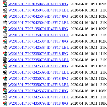
W20150117T070350453ID4FF18.JPG
2020-04-16 10:11
109K
W20150117T070350453ID4FF18.LBL
2020-04-16 10:11
21K
W20150117T070425049ID4FF17.JPG
2020-04-16 10:11
103K
W20150117T070425049ID4FF17.LBL
2020-04-16 10:11
21K
W20150117T071350791ID4FF18.JPG
2020-04-16 10:11
109K
W20150117T071350791ID4FF18.LBL
2020-04-16 10:11
21K
W20150117T071425384ID4FF17.JPG
2020-04-16 10:11
102K
W20150117T071425384ID4FF17.LBL
2020-04-16 10:11
21K
W20150117T072350795ID4FF18.JPG
2020-04-16 10:11
111K
W20150117T072350795ID4FF18.LBL
2020-04-16 10:11
21K
W20150117T072425395ID4FF17.JPG
2020-04-16 10:11
105K
W20150117T072425395ID4FF17.LBL
2020-04-16 10:11
21K
W20150117T073350782ID4FF18.JPG
2020-04-16 10:11
115K
W20150117T073350782ID4FF18.LBL
2020-04-16 10:11
21K
W20150117T073425377ID4FF17.JPG
2020-04-16 10:11
108K
W20150117T073425377ID4FF17.LBL
2020-04-16 10:11
21K
W20150117T074350793ID4FF18.JPG
2020-04-16 10:11
118K