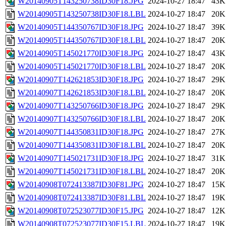
W20140905T143250738ID30F18.JPG
2024-10-27 18:47
43K
W20140905T143250738ID30F18.LBL
2024-10-27 18:47
20K
W20140905T144350767ID30F18.JPG
2024-10-27 18:47
39K
W20140905T144350767ID30F18.LBL
2024-10-27 18:47
20K
W20140905T145021770ID30F18.JPG
2024-10-27 18:47
43K
W20140905T145021770ID30F18.LBL
2024-10-27 18:47
20K
W20140907T142621853ID30F18.JPG
2024-10-27 18:47
29K
W20140907T142621853ID30F18.LBL
2024-10-27 18:47
20K
W20140907T143250766ID30F18.JPG
2024-10-27 18:47
29K
W20140907T143250766ID30F18.LBL
2024-10-27 18:47
20K
W20140907T144350831ID30F18.JPG
2024-10-27 18:47
27K
W20140907T144350831ID30F18.LBL
2024-10-27 18:47
20K
W20140907T145021731ID30F18.JPG
2024-10-27 18:47
31K
W20140907T145021731ID30F18.LBL
2024-10-27 18:47
20K
W20140908T072413387ID30F81.JPG
2024-10-27 18:47
15K
W20140908T072413387ID30F81.LBL
2024-10-27 18:47
19K
W20140908T072523077ID30F15.JPG
2024-10-27 18:47
12K
W20140908T072523077ID30F15.LBL
2024-10-27 18:47
19K