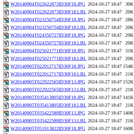
W20140904T022622873ID30F18.JPG
2024-10-27 18:47
30K
W20140904T022622873ID30F18.LBL
2024-10-27 18:47
20K
W20140904T023250754ID30F18.JPG
2024-10-27 18:47
28K
W20140904T023250754ID30F18.LBL
2024-10-27 18:47
20K
W20140904T024350727ID30F18.JPG
2024-10-27 18:47
29K
W20140904T024350727ID30F18.LBL
2024-10-27 18:47
20K
W20140904T025021771ID30F18.JPG
2024-10-27 18:47
31K
W20140904T025021771ID30F18.LBL
2024-10-27 18:47
20K
W20140905T022912717ID30F18.JPG
2024-10-27 18:47
154K
W20140905T022912717ID30F18.LBL
2024-10-27 18:47
21K
W20140905T022922565ID30F13.JPG
2024-10-27 18:47
152K
W20140905T022922565ID30F13.LBL
2024-10-27 18:47
21K
W20140905T035413805ID30F18.JPG
2024-10-27 18:47
141K
W20140905T035413805ID30F18.LBL
2024-10-27 18:47
21K
W20140905T035422589ID30F13.JPG
2024-10-27 18:47
140K
W20140905T035422589ID30F13.LBL
2024-10-27 18:47
21K
W20140905T051913822ID30F18.JPG
2024-10-27 18:47
160K