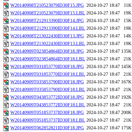
W20140908T210523079ID30F15.JPG
2024-10-27 18:47
11K
W20140908T210523079ID30F15.LBL
2024-10-27 18:47
19K
W20140908T212913390ID30F14.JPG
2024-10-27 18:47
15K
W20140908T212913390ID30F14.LBL
2024-10-27 18:47
19K
W20140908T213022430ID30F13.JPG
2024-10-27 18:47
14K
W20140908T213022430ID30F13.LBL
2024-10-27 18:47
19K
W20140909T023854864ID30F18.JPG
2024-10-27 18:47
135K
W20140909T023854864ID30F18.LBL
2024-10-27 18:47
21K
W20140909T031853770ID30F18.JPG
2024-10-27 18:47
145K
W20140909T031853770ID30F18.LBL
2024-10-27 18:47
21K
W20140909T035853790ID30F18.JPG
2024-10-27 18:47
167K
W20140909T035853790ID30F18.LBL
2024-10-27 18:47
21K
W20140909T043853772ID30F18.JPG
2024-10-27 18:47
192K
W20140909T043853772ID30F18.LBL
2024-10-27 18:47
21K
W20140909T051853737ID30F18.JPG
2024-10-27 18:47
200K
W20140909T051853737ID30F18.LBL
2024-10-27 18:47
21K
W20140909T062852821ID30F18.JPG
2024-10-27 18:47
175K