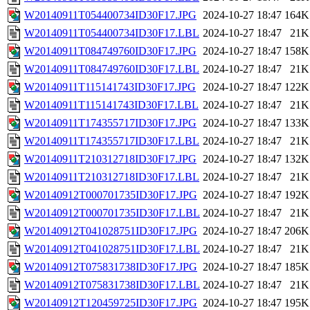
W20140911T054400734ID30F17.JPG
2024-10-27 18:47
164K
W20140911T054400734ID30F17.LBL
2024-10-27 18:47
21K
W20140911T084749760ID30F17.JPG
2024-10-27 18:47
158K
W20140911T084749760ID30F17.LBL
2024-10-27 18:47
21K
W20140911T115141743ID30F17.JPG
2024-10-27 18:47
122K
W20140911T115141743ID30F17.LBL
2024-10-27 18:47
21K
W20140911T174355717ID30F17.JPG
2024-10-27 18:47
133K
W20140911T174355717ID30F17.LBL
2024-10-27 18:47
21K
W20140911T210312718ID30F17.JPG
2024-10-27 18:47
132K
W20140911T210312718ID30F17.LBL
2024-10-27 18:47
21K
W20140912T000701735ID30F17.JPG
2024-10-27 18:47
192K
W20140912T000701735ID30F17.LBL
2024-10-27 18:47
21K
W20140912T041028751ID30F17.JPG
2024-10-27 18:47
206K
W20140912T041028751ID30F17.LBL
2024-10-27 18:47
21K
W20140912T075831738ID30F17.JPG
2024-10-27 18:47
185K
W20140912T075831738ID30F17.LBL
2024-10-27 18:47
21K
W20140912T120459725ID30F17.JPG
2024-10-27 18:47
195K