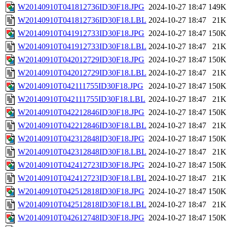
W20140910T041812736ID30F18.JPG
2024-10-27 18:47
149K
W20140910T041812736ID30F18.LBL
2024-10-27 18:47
21K
W20140910T041912733ID30F18.JPG
2024-10-27 18:47
150K
W20140910T041912733ID30F18.LBL
2024-10-27 18:47
21K
W20140910T042012729ID30F18.JPG
2024-10-27 18:47
150K
W20140910T042012729ID30F18.LBL
2024-10-27 18:47
21K
W20140910T042111755ID30F18.JPG
2024-10-27 18:47
150K
W20140910T042111755ID30F18.LBL
2024-10-27 18:47
21K
W20140910T042212846ID30F18.JPG
2024-10-27 18:47
150K
W20140910T042212846ID30F18.LBL
2024-10-27 18:47
21K
W20140910T042312848ID30F18.JPG
2024-10-27 18:47
150K
W20140910T042312848ID30F18.LBL
2024-10-27 18:47
21K
W20140910T042412723ID30F18.JPG
2024-10-27 18:47
150K
W20140910T042412723ID30F18.LBL
2024-10-27 18:47
21K
W20140910T042512818ID30F18.JPG
2024-10-27 18:47
150K
W20140910T042512818ID30F18.LBL
2024-10-27 18:47
21K
W20140910T042612748ID30F18.JPG
2024-10-27 18:47
150K