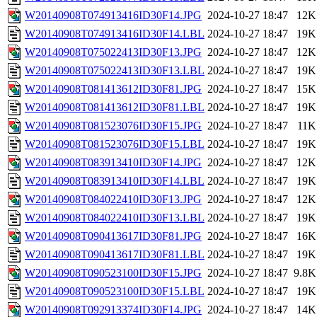
W20140908T074913416ID30F14.JPG
2024-10-27 18:47
12K
W20140908T074913416ID30F14.LBL
2024-10-27 18:47
19K
W20140908T075022413ID30F13.JPG
2024-10-27 18:47
12K
W20140908T075022413ID30F13.LBL
2024-10-27 18:47
19K
W20140908T081413612ID30F81.JPG
2024-10-27 18:47
15K
W20140908T081413612ID30F81.LBL
2024-10-27 18:47
19K
W20140908T081523076ID30F15.JPG
2024-10-27 18:47
11K
W20140908T081523076ID30F15.LBL
2024-10-27 18:47
19K
W20140908T083913410ID30F14.JPG
2024-10-27 18:47
12K
W20140908T083913410ID30F14.LBL
2024-10-27 18:47
19K
W20140908T084022410ID30F13.JPG
2024-10-27 18:47
12K
W20140908T084022410ID30F13.LBL
2024-10-27 18:47
19K
W20140908T090413617ID30F81.JPG
2024-10-27 18:47
16K
W20140908T090413617ID30F81.LBL
2024-10-27 18:47
19K
W20140908T090523100ID30F15.JPG
2024-10-27 18:47
9.8K
W20140908T090523100ID30F15.LBL
2024-10-27 18:47
19K
W20140908T092913374ID30F14.JPG
2024-10-27 18:47
14K