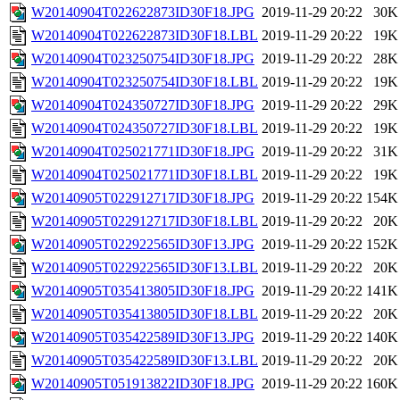
W20140904T022622873ID30F18.JPG
2019-11-29 20:22
30K
W20140904T022622873ID30F18.LBL
2019-11-29 20:22
19K
W20140904T023250754ID30F18.JPG
2019-11-29 20:22
28K
W20140904T023250754ID30F18.LBL
2019-11-29 20:22
19K
W20140904T024350727ID30F18.JPG
2019-11-29 20:22
29K
W20140904T024350727ID30F18.LBL
2019-11-29 20:22
19K
W20140904T025021771ID30F18.JPG
2019-11-29 20:22
31K
W20140904T025021771ID30F18.LBL
2019-11-29 20:22
19K
W20140905T022912717ID30F18.JPG
2019-11-29 20:22
154K
W20140905T022912717ID30F18.LBL
2019-11-29 20:22
20K
W20140905T022922565ID30F13.JPG
2019-11-29 20:22
152K
W20140905T022922565ID30F13.LBL
2019-11-29 20:22
20K
W20140905T035413805ID30F18.JPG
2019-11-29 20:22
141K
W20140905T035413805ID30F18.LBL
2019-11-29 20:22
20K
W20140905T035422589ID30F13.JPG
2019-11-29 20:22
140K
W20140905T035422589ID30F13.LBL
2019-11-29 20:22
20K
W20140905T051913822ID30F18.JPG
2019-11-29 20:22
160K