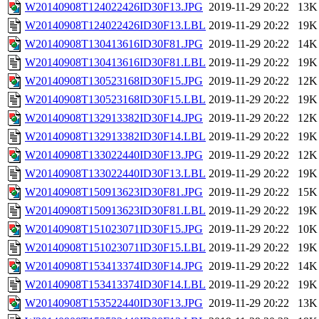
W20140908T124022426ID30F13.JPG
2019-11-29 20:22
13K
W20140908T124022426ID30F13.LBL
2019-11-29 20:22
19K
W20140908T130413616ID30F81.JPG
2019-11-29 20:22
14K
W20140908T130413616ID30F81.LBL
2019-11-29 20:22
19K
W20140908T130523168ID30F15.JPG
2019-11-29 20:22
12K
W20140908T130523168ID30F15.LBL
2019-11-29 20:22
19K
W20140908T132913382ID30F14.JPG
2019-11-29 20:22
12K
W20140908T132913382ID30F14.LBL
2019-11-29 20:22
19K
W20140908T133022440ID30F13.JPG
2019-11-29 20:22
12K
W20140908T133022440ID30F13.LBL
2019-11-29 20:22
19K
W20140908T150913623ID30F81.JPG
2019-11-29 20:22
15K
W20140908T150913623ID30F81.LBL
2019-11-29 20:22
19K
W20140908T151023071ID30F15.JPG
2019-11-29 20:22
10K
W20140908T151023071ID30F15.LBL
2019-11-29 20:22
19K
W20140908T153413374ID30F14.JPG
2019-11-29 20:22
14K
W20140908T153413374ID30F14.LBL
2019-11-29 20:22
19K
W20140908T153522440ID30F13.JPG
2019-11-29 20:22
13K