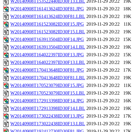
W20140908T153522440ID30F13.LBL
2019-11-29 20:22
19K
W20140908T161413624ID30F81.JPG
2019-11-29 20:22
18K
W20140908T161413624ID30F81.LBL
2019-11-29 20:22
19K
W20140908T161523082ID30F15.JPG
2019-11-29 20:22
11K
W20140908T161523082ID30F15.LBL
2019-11-29 20:22
19K
W20140908T163913504ID30F14.JPG
2019-11-29 20:22
15K
W20140908T163913504ID30F14.LBL
2019-11-29 20:22
19K
W20140908T164022397ID30F13.JPG
2019-11-29 20:22
15K
W20140908T164022397ID30F13.LBL
2019-11-29 20:22
19K
W20140908T170413648ID30F81.JPG
2019-11-29 20:22
17K
W20140908T170413648ID30F81.LBL
2019-11-29 20:22
19K
W20140908T170523079ID30F15.JPG
2019-11-29 20:22
11K
W20140908T170523079ID30F15.LBL
2019-11-29 20:22
19K
W20140908T172913398ID30F14.JPG
2019-11-29 20:22
16K
W20140908T172913398ID30F14.LBL
2019-11-29 20:22
19K
W20140908T173022438ID30F13.JPG
2019-11-29 20:22
17K
W20140908T173022438ID30F13.LBL
2019-11-29 20:22
19K
W20140908T192412730ID30F81.JPG
2019-11-29 20:22
17K