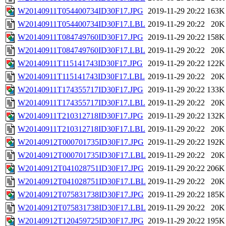
W20140911T054400734ID30F17.JPG
2019-11-29 20:22
163K
W20140911T054400734ID30F17.LBL
2019-11-29 20:22
20K
W20140911T084749760ID30F17.JPG
2019-11-29 20:22
158K
W20140911T084749760ID30F17.LBL
2019-11-29 20:22
20K
W20140911T115141743ID30F17.JPG
2019-11-29 20:22
122K
W20140911T115141743ID30F17.LBL
2019-11-29 20:22
20K
W20140911T174355717ID30F17.JPG
2019-11-29 20:22
133K
W20140911T174355717ID30F17.LBL
2019-11-29 20:22
20K
W20140911T210312718ID30F17.JPG
2019-11-29 20:22
132K
W20140911T210312718ID30F17.LBL
2019-11-29 20:22
20K
W20140912T000701735ID30F17.JPG
2019-11-29 20:22
192K
W20140912T000701735ID30F17.LBL
2019-11-29 20:22
20K
W20140912T041028751ID30F17.JPG
2019-11-29 20:22
206K
W20140912T041028751ID30F17.LBL
2019-11-29 20:22
20K
W20140912T075831738ID30F17.JPG
2019-11-29 20:22
185K
W20140912T075831738ID30F17.LBL
2019-11-29 20:22
20K
W20140912T120459725ID30F17.JPG
2019-11-29 20:22
195K