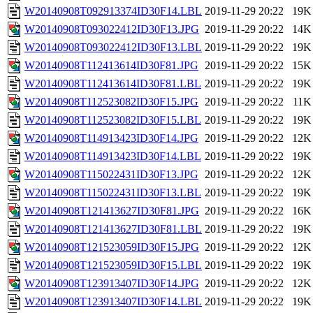
W20140908T092913374ID30F14.LBL
2019-11-29 20:22
19K
W20140908T093022412ID30F13.JPG
2019-11-29 20:22
14K
W20140908T093022412ID30F13.LBL
2019-11-29 20:22
19K
W20140908T112413614ID30F81.JPG
2019-11-29 20:22
15K
W20140908T112413614ID30F81.LBL
2019-11-29 20:22
19K
W20140908T112523082ID30F15.JPG
2019-11-29 20:22
11K
W20140908T112523082ID30F15.LBL
2019-11-29 20:22
19K
W20140908T114913423ID30F14.JPG
2019-11-29 20:22
12K
W20140908T114913423ID30F14.LBL
2019-11-29 20:22
19K
W20140908T115022431ID30F13.JPG
2019-11-29 20:22
12K
W20140908T115022431ID30F13.LBL
2019-11-29 20:22
19K
W20140908T121413627ID30F81.JPG
2019-11-29 20:22
16K
W20140908T121413627ID30F81.LBL
2019-11-29 20:22
19K
W20140908T121523059ID30F15.JPG
2019-11-29 20:22
12K
W20140908T121523059ID30F15.LBL
2019-11-29 20:22
19K
W20140908T123913407ID30F14.JPG
2019-11-29 20:22
12K
W20140908T123913407ID30F14.LBL
2019-11-29 20:22
19K