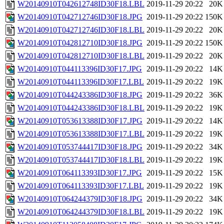
W20140910T042612748ID30F18.LBL
2019-11-29 20:22
20K
W20140910T042712746ID30F18.JPG
2019-11-29 20:22
150K
W20140910T042712746ID30F18.LBL
2019-11-29 20:22
20K
W20140910T042812710ID30F18.JPG
2019-11-29 20:22
150K
W20140910T042812710ID30F18.LBL
2019-11-29 20:22
20K
W20140910T044113396ID30F17.JPG
2019-11-29 20:22
14K
W20140910T044113396ID30F17.LBL
2019-11-29 20:22
19K
W20140910T044243386ID30F18.JPG
2019-11-29 20:22
36K
W20140910T044243386ID30F18.LBL
2019-11-29 20:22
19K
W20140910T053613388ID30F17.JPG
2019-11-29 20:22
14K
W20140910T053613388ID30F17.LBL
2019-11-29 20:22
19K
W20140910T053744417ID30F18.JPG
2019-11-29 20:22
34K
W20140910T053744417ID30F18.LBL
2019-11-29 20:22
19K
W20140910T064113393ID30F17.JPG
2019-11-29 20:22
15K
W20140910T064113393ID30F17.LBL
2019-11-29 20:22
19K
W20140910T064244379ID30F18.JPG
2019-11-29 20:22
34K
W20140910T064244379ID30F18.LBL
2019-11-29 20:22
19K