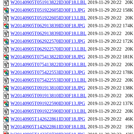
W20140905T051913822ID30F18.LBL
2019-11-29 20:22
20K
W20140905T051922605ID30F13.JPG
2019-11-29 20:22
158K
W20140905T051922605ID30F13.LBL
2019-11-29 20:22
20K
W20140905T062913839ID30F18.JPG
2019-11-29 20:22
174K
W20140905T062913839ID30F18.LBL
2019-11-29 20:22
20K
W20140905T062922570ID30F13.JPG
2019-11-29 20:22
172K
W20140905T062922570ID30F13.LBL
2019-11-29 20:22
20K
W20140905T075413822ID30F18.JPG
2019-11-29 20:22
181K
W20140905T075413822ID30F18.LBL
2019-11-29 20:22
20K
W20140905T075422553ID30F13.JPG
2019-11-29 20:22
178K
W20140905T075422553ID30F13.LBL
2019-11-29 20:22
20K
W20140905T091913810ID30F18.JPG
2019-11-29 20:22
138K
W20140905T091913810ID30F18.LBL
2019-11-29 20:22
20K
W20140905T091922590ID30F13.JPG
2019-11-29 20:22
137K
W20140905T091922590ID30F13.LBL
2019-11-29 20:22
20K
W20140905T142622861ID30F18.JPG
2019-11-29 20:22
46K
W20140905T142622861ID30F18.LBL
2019-11-29 20:22
19K