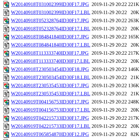
W20140918T031002399ID30F17.JPG
2019-11-29 20:22
221K
W20140918T031002399ID30F17.LBL
2019-11-29 20:22
20K
W20140918T052328764ID30F17.JPG
2019-11-29 20:22
263K
W20140918T052328764ID30F17.LBL
2019-11-29 20:22
20K
W20140918T084841840ID30F17.JPG
2019-11-29 20:22
165K
W20140918T084841840ID30F17.LBL
2019-11-29 20:22
20K
W20140918T113333740ID30F17.JPG
2019-11-29 20:22
217K
W20140918T113333740ID30F17.LBL
2019-11-29 20:22
20K
W20140918T230503454ID30F18.JPG
2019-11-29 20:22
146K
W20140918T230503454ID30F18.LBL
2019-11-29 20:22
21K
W20140918T230535453ID30F17.JPG
2019-11-29 20:22
136K
W20140918T230535453ID30F17.LBL
2019-11-29 20:22
21K
W20140919T004156753ID30F17.JPG
2019-11-29 20:22
248K
W20140919T004156753ID30F17.LBL
2019-11-29 20:22
20K
W20140919T042215733ID30F17.JPG
2019-11-29 20:22
217K
W20140919T042215733ID30F17.LBL
2019-11-29 20:22
20K
W20140919T065854870ID30F12.JPG
2019-11-29 20:22
82K