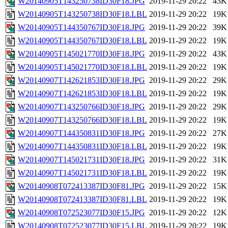
W20140905T143250738ID30F18.JPG
2019-11-29 20:22
43K
W20140905T143250738ID30F18.LBL
2019-11-29 20:22
19K
W20140905T144350767ID30F18.JPG
2019-11-29 20:22
39K
W20140905T144350767ID30F18.LBL
2019-11-29 20:22
19K
W20140905T145021770ID30F18.JPG
2019-11-29 20:22
43K
W20140905T145021770ID30F18.LBL
2019-11-29 20:22
19K
W20140907T142621853ID30F18.JPG
2019-11-29 20:22
29K
W20140907T142621853ID30F18.LBL
2019-11-29 20:22
19K
W20140907T143250766ID30F18.JPG
2019-11-29 20:22
29K
W20140907T143250766ID30F18.LBL
2019-11-29 20:22
19K
W20140907T144350831ID30F18.JPG
2019-11-29 20:22
27K
W20140907T144350831ID30F18.LBL
2019-11-29 20:22
19K
W20140907T145021731ID30F18.JPG
2019-11-29 20:22
31K
W20140907T145021731ID30F18.LBL
2019-11-29 20:22
19K
W20140908T072413387ID30F81.JPG
2019-11-29 20:22
15K
W20140908T072413387ID30F81.LBL
2019-11-29 20:22
19K
W20140908T072523077ID30F15.JPG
2019-11-29 20:22
12K
W20140908T072523077ID30F15.LBL
2019-11-29 20:22
19K