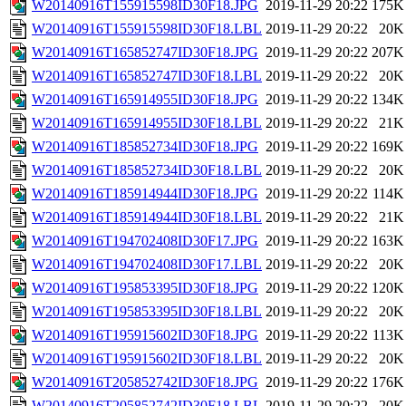
W20140916T155915598ID30F18.JPG
2019-11-29 20:22
175K
W20140916T155915598ID30F18.LBL
2019-11-29 20:22
20K
W20140916T165852747ID30F18.JPG
2019-11-29 20:22
207K
W20140916T165852747ID30F18.LBL
2019-11-29 20:22
20K
W20140916T165914955ID30F18.JPG
2019-11-29 20:22
134K
W20140916T165914955ID30F18.LBL
2019-11-29 20:22
21K
W20140916T185852734ID30F18.JPG
2019-11-29 20:22
169K
W20140916T185852734ID30F18.LBL
2019-11-29 20:22
20K
W20140916T185914944ID30F18.JPG
2019-11-29 20:22
114K
W20140916T185914944ID30F18.LBL
2019-11-29 20:22
21K
W20140916T194702408ID30F17.JPG
2019-11-29 20:22
163K
W20140916T194702408ID30F17.LBL
2019-11-29 20:22
20K
W20140916T195853395ID30F18.JPG
2019-11-29 20:22
120K
W20140916T195853395ID30F18.LBL
2019-11-29 20:22
20K
W20140916T195915602ID30F18.JPG
2019-11-29 20:22
113K
W20140916T195915602ID30F18.LBL
2019-11-29 20:22
20K
W20140916T205852742ID30F18.JPG
2019-11-29 20:22
176K
W20140916T205852742ID30F18.LBL
2019-11-29 20:22
20K