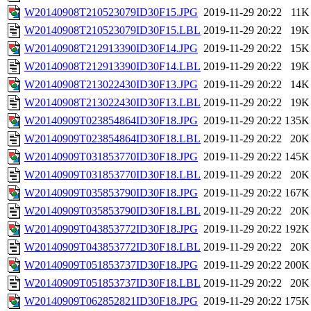
W20140908T210523079ID30F15.JPG
2019-11-29 20:22
11K
W20140908T210523079ID30F15.LBL
2019-11-29 20:22
19K
W20140908T212913390ID30F14.JPG
2019-11-29 20:22
15K
W20140908T212913390ID30F14.LBL
2019-11-29 20:22
19K
W20140908T213022430ID30F13.JPG
2019-11-29 20:22
14K
W20140908T213022430ID30F13.LBL
2019-11-29 20:22
19K
W20140909T023854864ID30F18.JPG
2019-11-29 20:22
135K
W20140909T023854864ID30F18.LBL
2019-11-29 20:22
20K
W20140909T031853770ID30F18.JPG
2019-11-29 20:22
145K
W20140909T031853770ID30F18.LBL
2019-11-29 20:22
20K
W20140909T035853790ID30F18.JPG
2019-11-29 20:22
167K
W20140909T035853790ID30F18.LBL
2019-11-29 20:22
20K
W20140909T043853772ID30F18.JPG
2019-11-29 20:22
192K
W20140909T043853772ID30F18.LBL
2019-11-29 20:22
20K
W20140909T051853737ID30F18.JPG
2019-11-29 20:22
200K
W20140909T051853737ID30F18.LBL
2019-11-29 20:22
20K
W20140909T062852821ID30F18.JPG
2019-11-29 20:22
175K