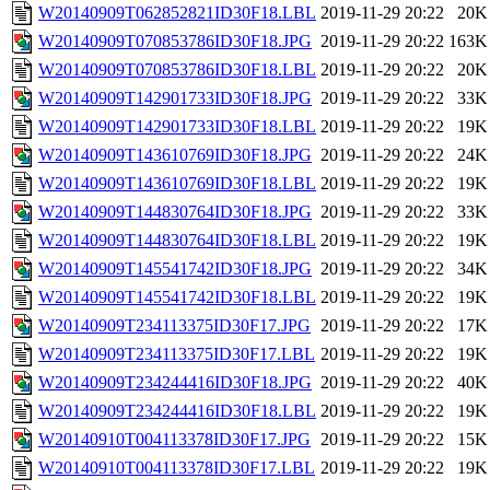
W20140909T062852821ID30F18.LBL
2019-11-29 20:22
20K
W20140909T070853786ID30F18.JPG
2019-11-29 20:22
163K
W20140909T070853786ID30F18.LBL
2019-11-29 20:22
20K
W20140909T142901733ID30F18.JPG
2019-11-29 20:22
33K
W20140909T142901733ID30F18.LBL
2019-11-29 20:22
19K
W20140909T143610769ID30F18.JPG
2019-11-29 20:22
24K
W20140909T143610769ID30F18.LBL
2019-11-29 20:22
19K
W20140909T144830764ID30F18.JPG
2019-11-29 20:22
33K
W20140909T144830764ID30F18.LBL
2019-11-29 20:22
19K
W20140909T145541742ID30F18.JPG
2019-11-29 20:22
34K
W20140909T145541742ID30F18.LBL
2019-11-29 20:22
19K
W20140909T234113375ID30F17.JPG
2019-11-29 20:22
17K
W20140909T234113375ID30F17.LBL
2019-11-29 20:22
19K
W20140909T234244416ID30F18.JPG
2019-11-29 20:22
40K
W20140909T234244416ID30F18.LBL
2019-11-29 20:22
19K
W20140910T004113378ID30F17.JPG
2019-11-29 20:22
15K
W20140910T004113378ID30F17.LBL
2019-11-29 20:22
19K