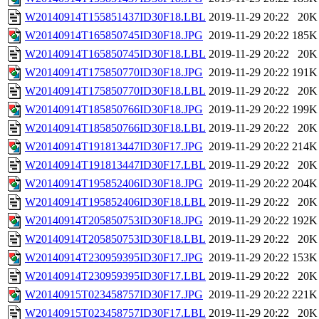
W20140914T155851437ID30F18.LBL
2019-11-29 20:22
20K
W20140914T165850745ID30F18.JPG
2019-11-29 20:22
185K
W20140914T165850745ID30F18.LBL
2019-11-29 20:22
20K
W20140914T175850770ID30F18.JPG
2019-11-29 20:22
191K
W20140914T175850770ID30F18.LBL
2019-11-29 20:22
20K
W20140914T185850766ID30F18.JPG
2019-11-29 20:22
199K
W20140914T185850766ID30F18.LBL
2019-11-29 20:22
20K
W20140914T191813447ID30F17.JPG
2019-11-29 20:22
214K
W20140914T191813447ID30F17.LBL
2019-11-29 20:22
20K
W20140914T195852406ID30F18.JPG
2019-11-29 20:22
204K
W20140914T195852406ID30F18.LBL
2019-11-29 20:22
20K
W20140914T205850753ID30F18.JPG
2019-11-29 20:22
192K
W20140914T205850753ID30F18.LBL
2019-11-29 20:22
20K
W20140914T230959395ID30F17.JPG
2019-11-29 20:22
153K
W20140914T230959395ID30F17.LBL
2019-11-29 20:22
20K
W20140915T023458757ID30F17.JPG
2019-11-29 20:22
221K
W20140915T023458757ID30F17.LBL
2019-11-29 20:22
20K