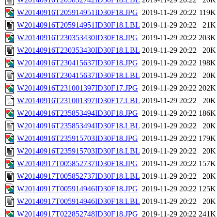
W20140916T205914951ID30F18.JPG
2019-11-29 20:22
119K
W20140916T205914951ID30F18.LBL
2019-11-29 20:22
21K
W20140916T230353430ID30F18.JPG
2019-11-29 20:22
203K
W20140916T230353430ID30F18.LBL
2019-11-29 20:22
20K
W20140916T230415637ID30F18.JPG
2019-11-29 20:22
198K
W20140916T230415637ID30F18.LBL
2019-11-29 20:22
20K
W20140916T231001397ID30F17.JPG
2019-11-29 20:22
202K
W20140916T231001397ID30F17.LBL
2019-11-29 20:22
20K
W20140916T235853494ID30F18.JPG
2019-11-29 20:22
186K
W20140916T235853494ID30F18.LBL
2019-11-29 20:22
20K
W20140916T235915703ID30F18.JPG
2019-11-29 20:22
179K
W20140916T235915703ID30F18.LBL
2019-11-29 20:22
20K
W20140917T005852737ID30F18.JPG
2019-11-29 20:22
157K
W20140917T005852737ID30F18.LBL
2019-11-29 20:22
20K
W20140917T005914946ID30F18.JPG
2019-11-29 20:22
125K
W20140917T005914946ID30F18.LBL
2019-11-29 20:22
20K
W20140917T022852748ID30F18.JPG
2019-11-29 20:22
241K