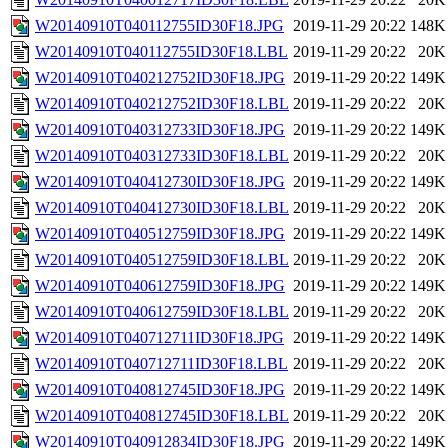
W20140910T040112755ID30F18.JPG
2019-11-29 20:22
148K
W20140910T040112755ID30F18.LBL
2019-11-29 20:22
20K
W20140910T040212752ID30F18.JPG
2019-11-29 20:22
149K
W20140910T040212752ID30F18.LBL
2019-11-29 20:22
20K
W20140910T040312733ID30F18.JPG
2019-11-29 20:22
149K
W20140910T040312733ID30F18.LBL
2019-11-29 20:22
20K
W20140910T040412730ID30F18.JPG
2019-11-29 20:22
149K
W20140910T040412730ID30F18.LBL
2019-11-29 20:22
20K
W20140910T040512759ID30F18.JPG
2019-11-29 20:22
149K
W20140910T040512759ID30F18.LBL
2019-11-29 20:22
20K
W20140910T040612759ID30F18.JPG
2019-11-29 20:22
149K
W20140910T040612759ID30F18.LBL
2019-11-29 20:22
20K
W20140910T040712711ID30F18.JPG
2019-11-29 20:22
149K
W20140910T040712711ID30F18.LBL
2019-11-29 20:22
20K
W20140910T040812745ID30F18.JPG
2019-11-29 20:22
149K
W20140910T040812745ID30F18.LBL
2019-11-29 20:22
20K
W20140910T040912834ID30F18.JPG
2019-11-29 20:22
149K