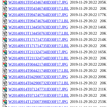
W20140913T054346740ID30F17.JPG
2019-11-29 20:22
205K
W20140913T054346740ID30F17.LBL
2019-11-29 20:22
20K
W20140913T094746764ID30F17.JPG
2019-11-29 20:22
177K
W20140913T094746764ID30F17.LBL
2019-11-29 20:22
20K
W20140913T134450763ID30F17.JPG
2019-11-29 20:22
146K
W20140913T134450763ID30F17.LBL
2019-11-29 20:22
20K
W20140913T171714735ID30F17.JPG
2019-11-29 20:22
214K
W20140913T171714735ID30F17.LBL
2019-11-29 20:22
20K
W20140913T211324734ID30F17.JPG
2019-11-29 20:22
165K
W20140913T211324734ID30F17.LBL
2019-11-29 20:22
20K
W20140914T004421748ID30F17.JPG
2019-11-29 20:22
220K
W20140914T004421748ID30F17.LBL
2019-11-29 20:22
20K
W20140914T042900732ID30F17.JPG
2019-11-29 20:22
209K
W20140914T042900732ID30F17.LBL
2019-11-29 20:22
20K
W20140914T071247731ID30F17.JPG
2019-11-29 20:22
211K
W20140914T071247731ID30F17.LBL
2019-11-29 20:22
20K
W20140914T125007398ID30F17.JPG
2019-11-29 20:22
253K