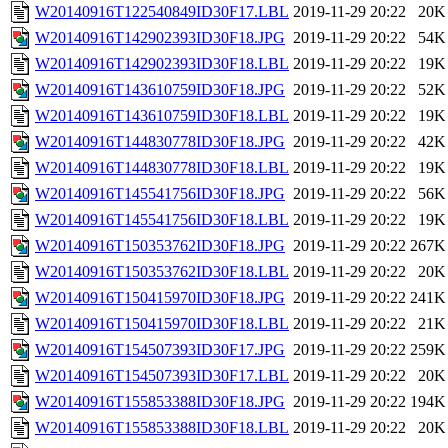
W20140916T122540849ID30F17.LBL
2019-11-29 20:22
20K
W20140916T142902393ID30F18.JPG
2019-11-29 20:22
54K
W20140916T142902393ID30F18.LBL
2019-11-29 20:22
19K
W20140916T143610759ID30F18.JPG
2019-11-29 20:22
52K
W20140916T143610759ID30F18.LBL
2019-11-29 20:22
19K
W20140916T144830778ID30F18.JPG
2019-11-29 20:22
42K
W20140916T144830778ID30F18.LBL
2019-11-29 20:22
19K
W20140916T145541756ID30F18.JPG
2019-11-29 20:22
56K
W20140916T145541756ID30F18.LBL
2019-11-29 20:22
19K
W20140916T150353762ID30F18.JPG
2019-11-29 20:22
267K
W20140916T150353762ID30F18.LBL
2019-11-29 20:22
20K
W20140916T150415970ID30F18.JPG
2019-11-29 20:22
241K
W20140916T150415970ID30F18.LBL
2019-11-29 20:22
21K
W20140916T154507393ID30F17.JPG
2019-11-29 20:22
259K
W20140916T154507393ID30F17.LBL
2019-11-29 20:22
20K
W20140916T155853388ID30F18.JPG
2019-11-29 20:22
194K
W20140916T155853388ID30F18.LBL
2019-11-29 20:22
20K