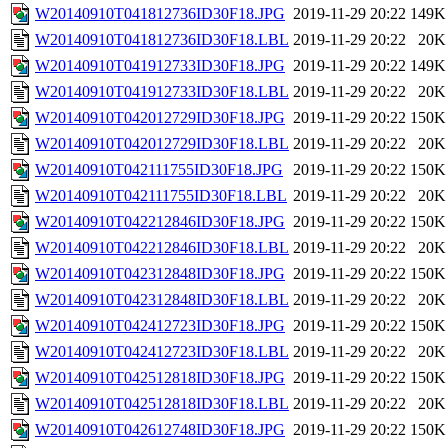
W20140910T041812736ID30F18.JPG
2019-11-29 20:22
149K
W20140910T041812736ID30F18.LBL
2019-11-29 20:22
20K
W20140910T041912733ID30F18.JPG
2019-11-29 20:22
149K
W20140910T041912733ID30F18.LBL
2019-11-29 20:22
20K
W20140910T042012729ID30F18.JPG
2019-11-29 20:22
150K
W20140910T042012729ID30F18.LBL
2019-11-29 20:22
20K
W20140910T042111755ID30F18.JPG
2019-11-29 20:22
150K
W20140910T042111755ID30F18.LBL
2019-11-29 20:22
20K
W20140910T042212846ID30F18.JPG
2019-11-29 20:22
150K
W20140910T042212846ID30F18.LBL
2019-11-29 20:22
20K
W20140910T042312848ID30F18.JPG
2019-11-29 20:22
150K
W20140910T042312848ID30F18.LBL
2019-11-29 20:22
20K
W20140910T042412723ID30F18.JPG
2019-11-29 20:22
150K
W20140910T042412723ID30F18.LBL
2019-11-29 20:22
20K
W20140910T042512818ID30F18.JPG
2019-11-29 20:22
150K
W20140910T042512818ID30F18.LBL
2019-11-29 20:22
20K
W20140910T042612748ID30F18.JPG
2019-11-29 20:22
150K