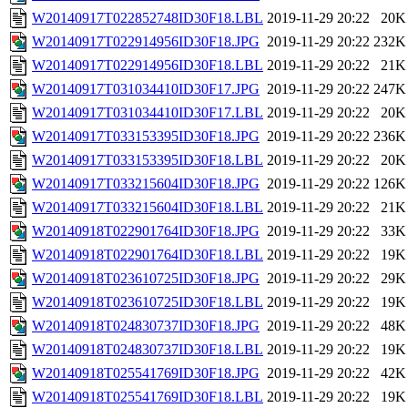
W20140917T022852748ID30F18.LBL
2019-11-29 20:22
20K
W20140917T022914956ID30F18.JPG
2019-11-29 20:22
232K
W20140917T022914956ID30F18.LBL
2019-11-29 20:22
21K
W20140917T031034410ID30F17.JPG
2019-11-29 20:22
247K
W20140917T031034410ID30F17.LBL
2019-11-29 20:22
20K
W20140917T033153395ID30F18.JPG
2019-11-29 20:22
236K
W20140917T033153395ID30F18.LBL
2019-11-29 20:22
20K
W20140917T033215604ID30F18.JPG
2019-11-29 20:22
126K
W20140917T033215604ID30F18.LBL
2019-11-29 20:22
21K
W20140918T022901764ID30F18.JPG
2019-11-29 20:22
33K
W20140918T022901764ID30F18.LBL
2019-11-29 20:22
19K
W20140918T023610725ID30F18.JPG
2019-11-29 20:22
29K
W20140918T023610725ID30F18.LBL
2019-11-29 20:22
19K
W20140918T024830737ID30F18.JPG
2019-11-29 20:22
48K
W20140918T024830737ID30F18.LBL
2019-11-29 20:22
19K
W20140918T025541769ID30F18.JPG
2019-11-29 20:22
42K
W20140918T025541769ID30F18.LBL
2019-11-29 20:22
19K