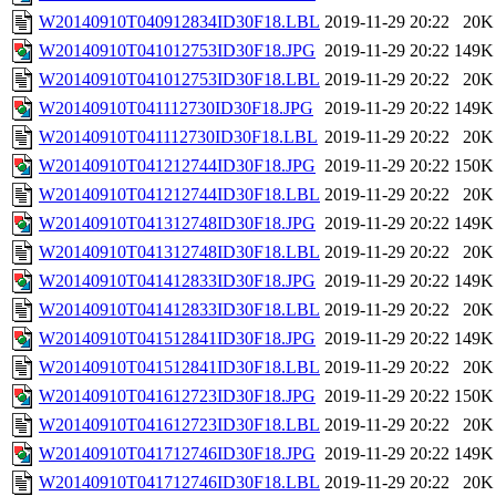
W20140910T040912834ID30F18.LBL
2019-11-29 20:22
20K
W20140910T041012753ID30F18.JPG
2019-11-29 20:22
149K
W20140910T041012753ID30F18.LBL
2019-11-29 20:22
20K
W20140910T041112730ID30F18.JPG
2019-11-29 20:22
149K
W20140910T041112730ID30F18.LBL
2019-11-29 20:22
20K
W20140910T041212744ID30F18.JPG
2019-11-29 20:22
150K
W20140910T041212744ID30F18.LBL
2019-11-29 20:22
20K
W20140910T041312748ID30F18.JPG
2019-11-29 20:22
149K
W20140910T041312748ID30F18.LBL
2019-11-29 20:22
20K
W20140910T041412833ID30F18.JPG
2019-11-29 20:22
149K
W20140910T041412833ID30F18.LBL
2019-11-29 20:22
20K
W20140910T041512841ID30F18.JPG
2019-11-29 20:22
149K
W20140910T041512841ID30F18.LBL
2019-11-29 20:22
20K
W20140910T041612723ID30F18.JPG
2019-11-29 20:22
150K
W20140910T041612723ID30F18.LBL
2019-11-29 20:22
20K
W20140910T041712746ID30F18.JPG
2019-11-29 20:22
149K
W20140910T041712746ID30F18.LBL
2019-11-29 20:22
20K