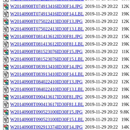
W20140908T074913416ID30F14.JPG
2019-11-29 20:22
12K
W20140908T074913416ID30F14.LBL
2019-11-29 20:22
19K
W20140908T075022413ID30F13.JPG
2019-11-29 20:22
12K
W20140908T075022413ID30F13.LBL
2019-11-29 20:22
19K
W20140908T081413612ID30F81.JPG
2019-11-29 20:22
15K
W20140908T081413612ID30F81.LBL
2019-11-29 20:22
19K
W20140908T081523076ID30F15.JPG
2019-11-29 20:22
11K
W20140908T081523076ID30F15.LBL
2019-11-29 20:22
19K
W20140908T083913410ID30F14.JPG
2019-11-29 20:22
12K
W20140908T083913410ID30F14.LBL
2019-11-29 20:22
19K
W20140908T084022410ID30F13.JPG
2019-11-29 20:22
12K
W20140908T084022410ID30F13.LBL
2019-11-29 20:22
19K
W20140908T090413617ID30F81.JPG
2019-11-29 20:22
16K
W20140908T090413617ID30F81.LBL
2019-11-29 20:22
19K
W20140908T090523100ID30F15.JPG
2019-11-29 20:22
9.8K
W20140908T090523100ID30F15.LBL
2019-11-29 20:22
19K
W20140908T092913374ID30F14.JPG
2019-11-29 20:22
14K