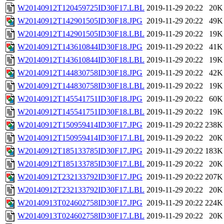
W20140912T120459725ID30F17.LBL
2019-11-29 20:22
20K
W20140912T142901505ID30F18.JPG
2019-11-29 20:22
49K
W20140912T142901505ID30F18.LBL
2019-11-29 20:22
19K
W20140912T143610844ID30F18.JPG
2019-11-29 20:22
41K
W20140912T143610844ID30F18.LBL
2019-11-29 20:22
19K
W20140912T144830758ID30F18.JPG
2019-11-29 20:22
42K
W20140912T144830758ID30F18.LBL
2019-11-29 20:22
19K
W20140912T145541751ID30F18.JPG
2019-11-29 20:22
60K
W20140912T145541751ID30F18.LBL
2019-11-29 20:22
19K
W20140912T150959414ID30F17.JPG
2019-11-29 20:22
238K
W20140912T150959414ID30F17.LBL
2019-11-29 20:22
20K
W20140912T185133785ID30F17.JPG
2019-11-29 20:22
183K
W20140912T185133785ID30F17.LBL
2019-11-29 20:22
20K
W20140912T232133792ID30F17.JPG
2019-11-29 20:22
207K
W20140912T232133792ID30F17.LBL
2019-11-29 20:22
20K
W20140913T024602758ID30F17.JPG
2019-11-29 20:22
224K
W20140913T024602758ID30F17.LBL
2019-11-29 20:22
20K