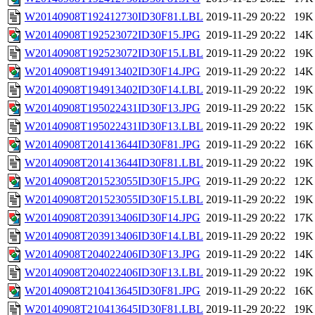
W20140908T192412730ID30F81.LBL
2019-11-29 20:22
19K
W20140908T192523072ID30F15.JPG
2019-11-29 20:22
14K
W20140908T192523072ID30F15.LBL
2019-11-29 20:22
19K
W20140908T194913402ID30F14.JPG
2019-11-29 20:22
14K
W20140908T194913402ID30F14.LBL
2019-11-29 20:22
19K
W20140908T195022431ID30F13.JPG
2019-11-29 20:22
15K
W20140908T195022431ID30F13.LBL
2019-11-29 20:22
19K
W20140908T201413644ID30F81.JPG
2019-11-29 20:22
16K
W20140908T201413644ID30F81.LBL
2019-11-29 20:22
19K
W20140908T201523055ID30F15.JPG
2019-11-29 20:22
12K
W20140908T201523055ID30F15.LBL
2019-11-29 20:22
19K
W20140908T203913406ID30F14.JPG
2019-11-29 20:22
17K
W20140908T203913406ID30F14.LBL
2019-11-29 20:22
19K
W20140908T204022406ID30F13.JPG
2019-11-29 20:22
14K
W20140908T204022406ID30F13.LBL
2019-11-29 20:22
19K
W20140908T210413645ID30F81.JPG
2019-11-29 20:22
16K
W20140908T210413645ID30F81.LBL
2019-11-29 20:22
19K