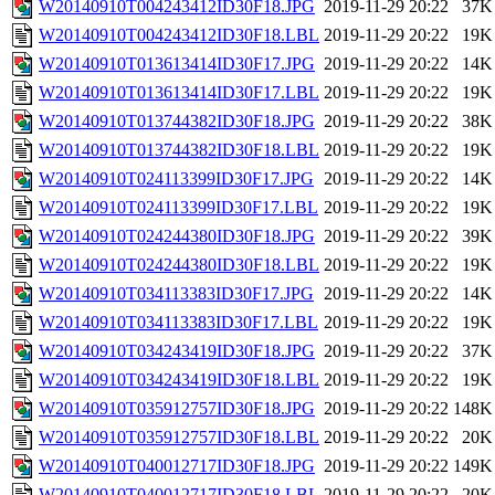
W20140910T004243412ID30F18.JPG
2019-11-29 20:22
37K
W20140910T004243412ID30F18.LBL
2019-11-29 20:22
19K
W20140910T013613414ID30F17.JPG
2019-11-29 20:22
14K
W20140910T013613414ID30F17.LBL
2019-11-29 20:22
19K
W20140910T013744382ID30F18.JPG
2019-11-29 20:22
38K
W20140910T013744382ID30F18.LBL
2019-11-29 20:22
19K
W20140910T024113399ID30F17.JPG
2019-11-29 20:22
14K
W20140910T024113399ID30F17.LBL
2019-11-29 20:22
19K
W20140910T024244380ID30F18.JPG
2019-11-29 20:22
39K
W20140910T024244380ID30F18.LBL
2019-11-29 20:22
19K
W20140910T034113383ID30F17.JPG
2019-11-29 20:22
14K
W20140910T034113383ID30F17.LBL
2019-11-29 20:22
19K
W20140910T034243419ID30F18.JPG
2019-11-29 20:22
37K
W20140910T034243419ID30F18.LBL
2019-11-29 20:22
19K
W20140910T035912757ID30F18.JPG
2019-11-29 20:22
148K
W20140910T035912757ID30F18.LBL
2019-11-29 20:22
20K
W20140910T040012717ID30F18.JPG
2019-11-29 20:22
149K
W20140910T040012717ID30F18.LBL
2019-11-29 20:22
20K