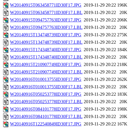
W20140915T063458771ID30F17.JPG
2019-11-29 20:22
196K
W20140915T063458771ID30F17.LBL
2019-11-29 20:22
20K
W20140915T094757763ID30F17.JPG
2019-11-29 20:22
206K
W20140915T094757763ID30F17.LBL
2019-11-29 20:22
20K
W20140915T134748739ID30F17.JPG
2019-11-29 20:22
275K
W20140915T134748739ID30F17.LBL
2019-11-29 20:22
20K
W20140915T174348740ID30F17.JPG
2019-11-29 20:22
184K
W20140915T174348740ID30F17.LBL
2019-11-29 20:22
20K
W20140915T210907749ID30F17.JPG
2019-11-29 20:22
218K
W20140915T210907749ID30F17.LBL
2019-11-29 20:22
20K
W20140916T010013755ID30F17.JPG
2019-11-29 20:22
262K
W20140916T010013755ID30F17.LBL
2019-11-29 20:22
20K
W20140916T050253778ID30F17.JPG
2019-11-29 20:22
183K
W20140916T050253778ID30F17.LBL
2019-11-29 20:22
20K
W20140916T084101778ID30F17.JPG
2019-11-29 20:22
198K
W20140916T084101778ID30F17.LBL
2019-11-29 20:22
20K
W20140916T122540849ID30F17.JPG
2019-11-29 20:22
167K