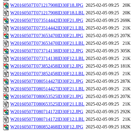
W20160507T071217908ID30F18.JPG
2025-02-05 09:25
20K
W20160507T071217908ID30F18.LBL
2025-02-05 09:25
20K
W20160507T073514442ID30F21.JPG
2025-02-05 09:25
269K
W20160507T073514442ID30F21.LBL
2025-02-05 09:25
21K
W20160507T073653470ID30F21.JPG
2025-02-05 09:25
207K
W20160507T073653470ID30F21.LBL
2025-02-05 09:25
21K
W20160507T073714138ID30F12.JPG
2025-02-05 09:25
305K
W20160507T073714138ID30F12.LBL
2025-02-05 09:25
21K
W20160507T073852458ID30F12.JPG
2025-02-05 09:25
181K
W20160507T073852458ID30F12.LBL
2025-02-05 09:25
21K
W20160507T080514427ID30F21.JPG
2025-02-05 09:25
287K
W20160507T080514427ID30F21.LBL
2025-02-05 09:25
21K
W20160507T080653525ID30F21.JPG
2025-02-05 09:25
207K
W20160507T080653525ID30F21.LBL
2025-02-05 09:25
21K
W20160507T080714172ID30F12.JPG
2025-02-05 09:25
292K
W20160507T080714172ID30F12.LBL
2025-02-05 09:25
21K
W20160507T080852468ID30F12.JPG
2025-02-05 09:25
182K