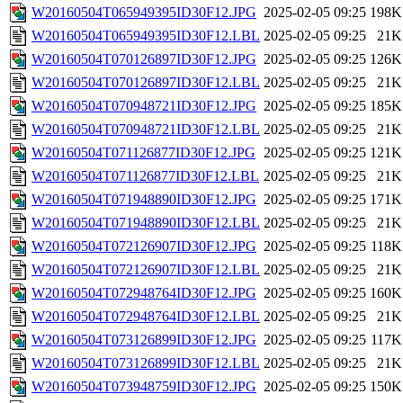
W20160504T065949395ID30F12.JPG
2025-02-05 09:25
198K
W20160504T065949395ID30F12.LBL
2025-02-05 09:25
21K
W20160504T070126897ID30F12.JPG
2025-02-05 09:25
126K
W20160504T070126897ID30F12.LBL
2025-02-05 09:25
21K
W20160504T070948721ID30F12.JPG
2025-02-05 09:25
185K
W20160504T070948721ID30F12.LBL
2025-02-05 09:25
21K
W20160504T071126877ID30F12.JPG
2025-02-05 09:25
121K
W20160504T071126877ID30F12.LBL
2025-02-05 09:25
21K
W20160504T071948890ID30F12.JPG
2025-02-05 09:25
171K
W20160504T071948890ID30F12.LBL
2025-02-05 09:25
21K
W20160504T072126907ID30F12.JPG
2025-02-05 09:25
118K
W20160504T072126907ID30F12.LBL
2025-02-05 09:25
21K
W20160504T072948764ID30F12.JPG
2025-02-05 09:25
160K
W20160504T072948764ID30F12.LBL
2025-02-05 09:25
21K
W20160504T073126899ID30F12.JPG
2025-02-05 09:25
117K
W20160504T073126899ID30F12.LBL
2025-02-05 09:25
21K
W20160504T073948759ID30F12.JPG
2025-02-05 09:25
150K