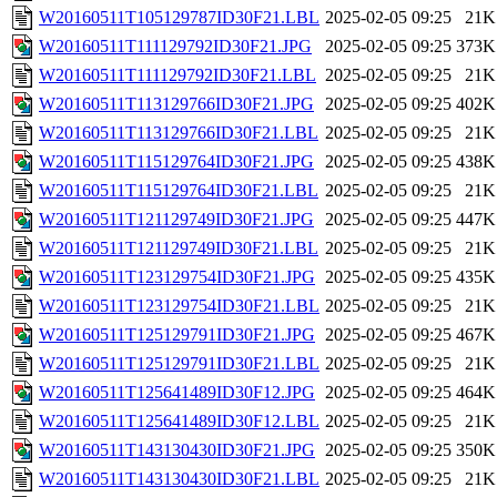
W20160511T105129787ID30F21.LBL
2025-02-05 09:25
21K
W20160511T111129792ID30F21.JPG
2025-02-05 09:25
373K
W20160511T111129792ID30F21.LBL
2025-02-05 09:25
21K
W20160511T113129766ID30F21.JPG
2025-02-05 09:25
402K
W20160511T113129766ID30F21.LBL
2025-02-05 09:25
21K
W20160511T115129764ID30F21.JPG
2025-02-05 09:25
438K
W20160511T115129764ID30F21.LBL
2025-02-05 09:25
21K
W20160511T121129749ID30F21.JPG
2025-02-05 09:25
447K
W20160511T121129749ID30F21.LBL
2025-02-05 09:25
21K
W20160511T123129754ID30F21.JPG
2025-02-05 09:25
435K
W20160511T123129754ID30F21.LBL
2025-02-05 09:25
21K
W20160511T125129791ID30F21.JPG
2025-02-05 09:25
467K
W20160511T125129791ID30F21.LBL
2025-02-05 09:25
21K
W20160511T125641489ID30F12.JPG
2025-02-05 09:25
464K
W20160511T125641489ID30F12.LBL
2025-02-05 09:25
21K
W20160511T143130430ID30F21.JPG
2025-02-05 09:25
350K
W20160511T143130430ID30F21.LBL
2025-02-05 09:25
21K