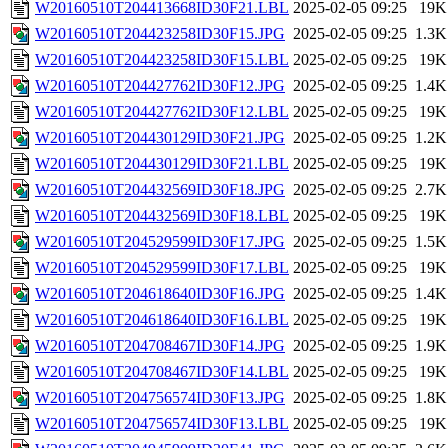
W20160510T204413668ID30F21.LBL
2025-02-05 09:25
19K
W20160510T204423258ID30F15.JPG
2025-02-05 09:25
1.3K
W20160510T204423258ID30F15.LBL
2025-02-05 09:25
19K
W20160510T204427762ID30F12.JPG
2025-02-05 09:25
1.4K
W20160510T204427762ID30F12.LBL
2025-02-05 09:25
19K
W20160510T204430129ID30F21.JPG
2025-02-05 09:25
1.2K
W20160510T204430129ID30F21.LBL
2025-02-05 09:25
19K
W20160510T204432569ID30F18.JPG
2025-02-05 09:25
2.7K
W20160510T204432569ID30F18.LBL
2025-02-05 09:25
19K
W20160510T204529599ID30F17.JPG
2025-02-05 09:25
1.5K
W20160510T204529599ID30F17.LBL
2025-02-05 09:25
19K
W20160510T204618640ID30F16.JPG
2025-02-05 09:25
1.4K
W20160510T204618640ID30F16.LBL
2025-02-05 09:25
19K
W20160510T204708467ID30F14.JPG
2025-02-05 09:25
1.9K
W20160510T204708467ID30F14.LBL
2025-02-05 09:25
19K
W20160510T204756574ID30F13.JPG
2025-02-05 09:25
1.8K
W20160510T204756574ID30F13.LBL
2025-02-05 09:25
19K