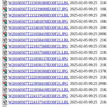
W20160507T215036580ID30F12.LBL
2025-02-05 09:25
21K
W20160507T215219699ID30F17.JPG
2025-02-05 09:25
19K
W20160507T215219699ID30F17.LBL
2025-02-05 09:25
20K
W20160507T215401876ID30F18.JPG
2025-02-05 09:25
16K
W20160507T215401876ID30F18.LBL
2025-02-05 09:25
20K
W20160507T221658419ID30F21.JPG
2025-02-05 09:25
200K
W20160507T221658419ID30F21.LBL
2025-02-05 09:25
21K
W20160507T221837568ID30F21.JPG
2025-02-05 09:25
155K
W20160507T221837568ID30F21.LBL
2025-02-05 09:25
21K
W20160507T221858137ID30F12.JPG
2025-02-05 09:25
202K
W20160507T221858137ID30F12.LBL
2025-02-05 09:25
21K
W20160507T222036560ID30F12.JPG
2025-02-05 09:25
137K
W20160507T222036560ID30F12.LBL
2025-02-05 09:25
21K
W20160507T223958419ID30F21.JPG
2025-02-05 09:25
209K
W20160507T223958419ID30F21.LBL
2025-02-05 09:25
21K
W20160507T224137541ID30F21.JPG
2025-02-05 09:25
151K
W20160507T224137541ID30F21.LBL
2025-02-05 09:25
21K