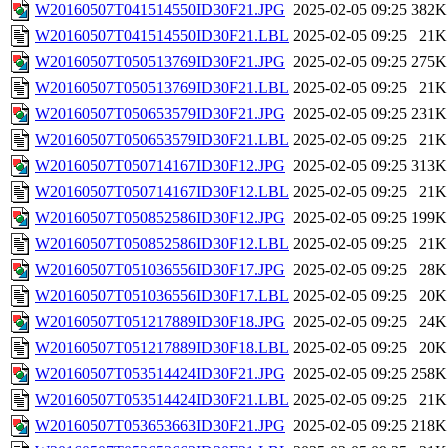
W20160507T041514550ID30F21.JPG
2025-02-05 09:25
382K
W20160507T041514550ID30F21.LBL
2025-02-05 09:25
21K
W20160507T050513769ID30F21.JPG
2025-02-05 09:25
275K
W20160507T050513769ID30F21.LBL
2025-02-05 09:25
21K
W20160507T050653579ID30F21.JPG
2025-02-05 09:25
231K
W20160507T050653579ID30F21.LBL
2025-02-05 09:25
21K
W20160507T050714167ID30F12.JPG
2025-02-05 09:25
313K
W20160507T050714167ID30F12.LBL
2025-02-05 09:25
21K
W20160507T050852586ID30F12.JPG
2025-02-05 09:25
199K
W20160507T050852586ID30F12.LBL
2025-02-05 09:25
21K
W20160507T051036556ID30F17.JPG
2025-02-05 09:25
28K
W20160507T051036556ID30F17.LBL
2025-02-05 09:25
20K
W20160507T051217889ID30F18.JPG
2025-02-05 09:25
24K
W20160507T051217889ID30F18.LBL
2025-02-05 09:25
20K
W20160507T053514424ID30F21.JPG
2025-02-05 09:25
258K
W20160507T053514424ID30F21.LBL
2025-02-05 09:25
21K
W20160507T053653663ID30F21.JPG
2025-02-05 09:25
218K