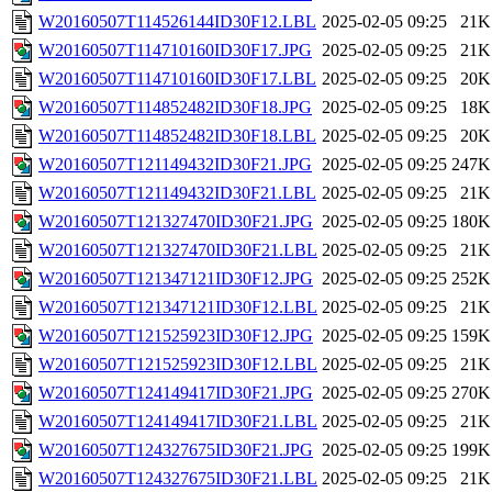
W20160507T114526144ID30F12.LBL
2025-02-05 09:25
21K
W20160507T114710160ID30F17.JPG
2025-02-05 09:25
21K
W20160507T114710160ID30F17.LBL
2025-02-05 09:25
20K
W20160507T114852482ID30F18.JPG
2025-02-05 09:25
18K
W20160507T114852482ID30F18.LBL
2025-02-05 09:25
20K
W20160507T121149432ID30F21.JPG
2025-02-05 09:25
247K
W20160507T121149432ID30F21.LBL
2025-02-05 09:25
21K
W20160507T121327470ID30F21.JPG
2025-02-05 09:25
180K
W20160507T121327470ID30F21.LBL
2025-02-05 09:25
21K
W20160507T121347121ID30F12.JPG
2025-02-05 09:25
252K
W20160507T121347121ID30F12.LBL
2025-02-05 09:25
21K
W20160507T121525923ID30F12.JPG
2025-02-05 09:25
159K
W20160507T121525923ID30F12.LBL
2025-02-05 09:25
21K
W20160507T124149417ID30F21.JPG
2025-02-05 09:25
270K
W20160507T124149417ID30F21.LBL
2025-02-05 09:25
21K
W20160507T124327675ID30F21.JPG
2025-02-05 09:25
199K
W20160507T124327675ID30F21.LBL
2025-02-05 09:25
21K