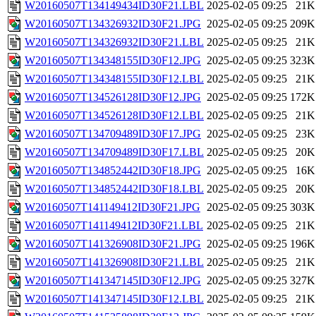
W20160507T134149434ID30F21.LBL
2025-02-05 09:25
21K
W20160507T134326932ID30F21.JPG
2025-02-05 09:25
209K
W20160507T134326932ID30F21.LBL
2025-02-05 09:25
21K
W20160507T134348155ID30F12.JPG
2025-02-05 09:25
323K
W20160507T134348155ID30F12.LBL
2025-02-05 09:25
21K
W20160507T134526128ID30F12.JPG
2025-02-05 09:25
172K
W20160507T134526128ID30F12.LBL
2025-02-05 09:25
21K
W20160507T134709489ID30F17.JPG
2025-02-05 09:25
23K
W20160507T134709489ID30F17.LBL
2025-02-05 09:25
20K
W20160507T134852442ID30F18.JPG
2025-02-05 09:25
16K
W20160507T134852442ID30F18.LBL
2025-02-05 09:25
20K
W20160507T141149412ID30F21.JPG
2025-02-05 09:25
303K
W20160507T141149412ID30F21.LBL
2025-02-05 09:25
21K
W20160507T141326908ID30F21.JPG
2025-02-05 09:25
196K
W20160507T141326908ID30F21.LBL
2025-02-05 09:25
21K
W20160507T141347145ID30F12.JPG
2025-02-05 09:25
327K
W20160507T141347145ID30F12.LBL
2025-02-05 09:25
21K