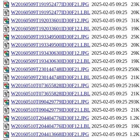
W20160509T191952477ID30F21.JPG
2025-02-05 09:25
23K
W20160509T191952477ID30F21.LBL
2025-02-05 09:25
20K
W20160509T192033601ID30F12.JPG
2025-02-05 09:25
31K
W20160509T192033601ID30F12.LBL
2025-02-05 09:25
19K
W20160509T193349500ID30F21.JPG
2025-02-05 09:25
25K
W20160509T193349500ID30F21.LBL
2025-02-05 09:25
20K
W20160509T193430630ID30F12.JPG
2025-02-05 09:25
29K
W20160509T193430630ID30F12.LBL
2025-02-05 09:25
19K
W20160509T230144748ID30F21.JPG
2025-02-05 09:25
250K
W20160509T230144748ID30F21.LBL
2025-02-05 09:25
21K
W20160510T073655828ID30F21.JPG
2025-02-05 09:25
216K
W20160510T073655828ID30F21.LBL
2025-02-05 09:25
21K
W20160510T090429779ID30F21.JPG
2025-02-05 09:25
293K
W20160510T090429779ID30F21.LBL
2025-02-05 09:25
21K
W20160510T204404776ID30F12.JPG
2025-02-05 09:25
1.2K
W20160510T204404776ID30F12.LBL
2025-02-05 09:25
19K
W20160510T204413668ID30F21.JPG
2025-02-05 09:25
1.2K