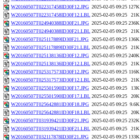
W20160507T022317458ID30F12.JPG
2025-02-05 09:25
127K
W20160507T022317458ID30F12.LBL
2025-02-05 09:25
21K
W20160507T024940388ID30F21.JPG
2025-02-05 09:25
236K
W20160507T024940388ID30F21.LBL
2025-02-05 09:25
21K
W20160507T025117889ID30F21.JPG
2025-02-05 09:25
136K
W20160507T025117889ID30F21.LBL
2025-02-05 09:25
21K
W20160507T025138136ID30F12.JPG
2025-02-05 09:25
240K
W20160507T025138136ID30F12.LBL
2025-02-05 09:25
21K
W20160507T025317573ID30F12.JPG
2025-02-05 09:25
116K
W20160507T025317573ID30F12.LBL
2025-02-05 09:25
21K
W20160507T025501590ID30F17.JPG
2025-02-05 09:25
13K
W20160507T025501590ID30F17.LBL
2025-02-05 09:25
20K
W20160507T025642881ID30F18.JPG
2025-02-05 09:25
9.6K
W20160507T025642881ID30F18.LBL
2025-02-05 09:25
20K
W20160507T031939421ID30F21.JPG
2025-02-05 09:25
232K
W20160507T031939421ID30F21.LBL
2025-02-05 09:25
21K
W20160507T032117878ID30F21.JPG
2025-02-05 09:25
133K