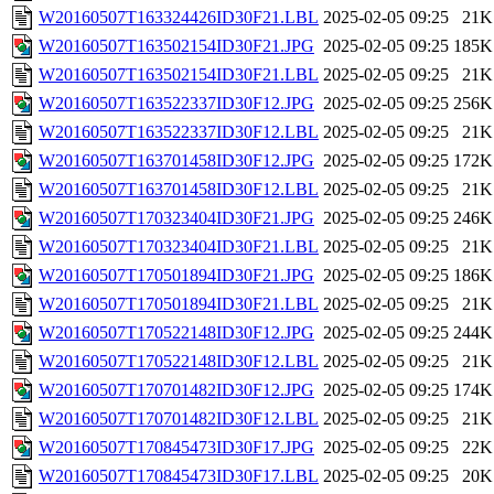
W20160507T163324426ID30F21.LBL
2025-02-05 09:25
21K
W20160507T163502154ID30F21.JPG
2025-02-05 09:25
185K
W20160507T163502154ID30F21.LBL
2025-02-05 09:25
21K
W20160507T163522337ID30F12.JPG
2025-02-05 09:25
256K
W20160507T163522337ID30F12.LBL
2025-02-05 09:25
21K
W20160507T163701458ID30F12.JPG
2025-02-05 09:25
172K
W20160507T163701458ID30F12.LBL
2025-02-05 09:25
21K
W20160507T170323404ID30F21.JPG
2025-02-05 09:25
246K
W20160507T170323404ID30F21.LBL
2025-02-05 09:25
21K
W20160507T170501894ID30F21.JPG
2025-02-05 09:25
186K
W20160507T170501894ID30F21.LBL
2025-02-05 09:25
21K
W20160507T170522148ID30F12.JPG
2025-02-05 09:25
244K
W20160507T170522148ID30F12.LBL
2025-02-05 09:25
21K
W20160507T170701482ID30F12.JPG
2025-02-05 09:25
174K
W20160507T170701482ID30F12.LBL
2025-02-05 09:25
21K
W20160507T170845473ID30F17.JPG
2025-02-05 09:25
22K
W20160507T170845473ID30F17.LBL
2025-02-05 09:25
20K