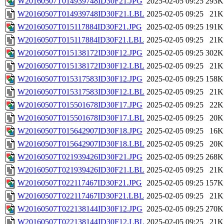
W20160507T014939748ID30F21.JPG
2025-02-05 09:25
293K
W20160507T014939748ID30F21.LBL
2025-02-05 09:25
21K
W20160507T015117884ID30F21.JPG
2025-02-05 09:25
191K
W20160507T015117884ID30F21.LBL
2025-02-05 09:25
21K
W20160507T015138172ID30F12.JPG
2025-02-05 09:25
302K
W20160507T015138172ID30F12.LBL
2025-02-05 09:25
21K
W20160507T015317583ID30F12.JPG
2025-02-05 09:25
158K
W20160507T015317583ID30F12.LBL
2025-02-05 09:25
21K
W20160507T015501678ID30F17.JPG
2025-02-05 09:25
22K
W20160507T015501678ID30F17.LBL
2025-02-05 09:25
20K
W20160507T015642907ID30F18.JPG
2025-02-05 09:25
16K
W20160507T015642907ID30F18.LBL
2025-02-05 09:25
20K
W20160507T021939426ID30F21.JPG
2025-02-05 09:25
268K
W20160507T021939426ID30F21.LBL
2025-02-05 09:25
21K
W20160507T022117467ID30F21.JPG
2025-02-05 09:25
157K
W20160507T022117467ID30F21.LBL
2025-02-05 09:25
21K
W20160507T022138144ID30F12.JPG
2025-02-05 09:25
270K
W20160507T022138144ID30F12.LBL
2025-02-05 09:25
21K