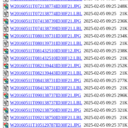
W20160511T072138774ID30F21.JPG
2025-02-05 09:25
248K
W20160511T072138774ID30F21.LBL
2025-02-05 09:25
21K
W20160511T074138739ID30F21.JPG
2025-02-05 09:25
236K
W20160511T074138739ID30F21.LBL
2025-02-05 09:25
21K
W20160511T080139731ID30F21.JPG
2025-02-05 09:25
234K
W20160511T080139731ID30F21.LBL
2025-02-05 09:25
21K
W20160511T081432510ID30F12.JPG
2025-02-05 09:25
238K
W20160511T081432510ID30F12.LBL
2025-02-05 09:25
21K
W20160511T082139443ID30F21.JPG
2025-02-05 09:25
252K
W20160511T082139443ID30F21.LBL
2025-02-05 09:25
21K
W20160511T084138731ID30F21.JPG
2025-02-05 09:25
277K
W20160511T084138731ID30F21.LBL
2025-02-05 09:25
21K
W20160511T090138737ID30F21.JPG
2025-02-05 09:25
296K
W20160511T090138737ID30F21.LBL
2025-02-05 09:25
21K
W20160511T092138750ID30F21.JPG
2025-02-05 09:25
321K
W20160511T092138750ID30F21.LBL
2025-02-05 09:25
21K
W20160511T105129787ID30F21.JPG
2025-02-05 09:25
371K