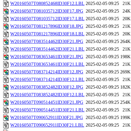
W20160507T080852468ID30F12.LBL
2025-02-05 09:25
21K
W20160507T081035712ID30F17.JPG
2025-02-05 09:25
24K
W20160507T081035712ID30F17.LBL
2025-02-05 09:25
20K
W20160507T081217896ID30F18.JPG
2025-02-05 09:25
21K
W20160507T081217896ID30F18.LBL
2025-02-05 09:25
20K
W20160507T083514462ID30F21.JPG
2025-02-05 09:25
264K
W20160507T083514462ID30F21.LBL
2025-02-05 09:25
21K
W20160507T083653461ID30F21.JPG
2025-02-05 09:25
198K
W20160507T083653461ID30F21.LBL
2025-02-05 09:25
21K
W20160507T083714214ID30F12.JPG
2025-02-05 09:25
269K
W20160507T083714214ID30F12.LBL
2025-02-05 09:25
21K
W20160507T083852482ID30F12.JPG
2025-02-05 09:25
182K
W20160507T083852482ID30F12.LBL
2025-02-05 09:25
21K
W20160507T090514451ID30F21.JPG
2025-02-05 09:25
254K
W20160507T090514451ID30F21.LBL
2025-02-05 09:25
21K
W20160507T090652911ID30F21.JPG
2025-02-05 09:25
199K
W20160507T090652911ID30F21.LBL
2025-02-05 09:25
21K