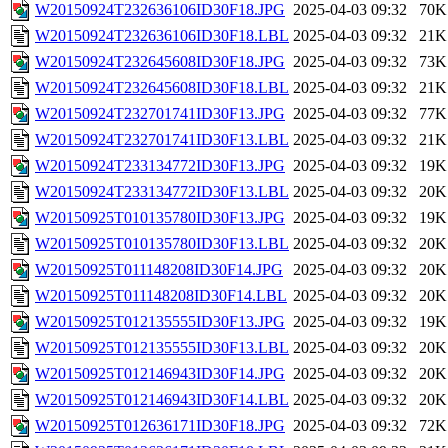
W20150924T232636106ID30F18.JPG
2025-04-03 09:32
70K
W20150924T232636106ID30F18.LBL
2025-04-03 09:32
21K
W20150924T232645608ID30F18.JPG
2025-04-03 09:32
73K
W20150924T232645608ID30F18.LBL
2025-04-03 09:32
21K
W20150924T232701741ID30F13.JPG
2025-04-03 09:32
77K
W20150924T232701741ID30F13.LBL
2025-04-03 09:32
21K
W20150924T233134772ID30F13.JPG
2025-04-03 09:32
19K
W20150924T233134772ID30F13.LBL
2025-04-03 09:32
20K
W20150925T010135780ID30F13.JPG
2025-04-03 09:32
19K
W20150925T010135780ID30F13.LBL
2025-04-03 09:32
20K
W20150925T011148208ID30F14.JPG
2025-04-03 09:32
20K
W20150925T011148208ID30F14.LBL
2025-04-03 09:32
20K
W20150925T012135555ID30F13.JPG
2025-04-03 09:32
19K
W20150925T012135555ID30F13.LBL
2025-04-03 09:32
20K
W20150925T012146943ID30F14.JPG
2025-04-03 09:32
20K
W20150925T012146943ID30F14.LBL
2025-04-03 09:32
20K
W20150925T012636171ID30F18.JPG
2025-04-03 09:32
72K