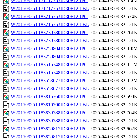
W20150925T171717753ID30F12.JPG
2025-04-03 09:32
1.4M
W20150925T171717753ID30F12.LBL
2025-04-03 09:32
21K
W20150925T183216753ID30F12.JPG
2025-04-03 09:32
574K
W20150925T183216753ID30F12.LBL
2025-04-03 09:32
21K
W20150925T183239780ID30F12.JPG
2025-04-03 09:32
761K
W20150925T183239780ID30F12.LBL
2025-04-03 09:32
21K
W20150925T183250804ID30F12.JPG
2025-04-03 09:32
1.0M
W20150925T183250804ID30F12.LBL
2025-04-03 09:32
21K
W20150925T183516748ID30F12.JPG
2025-04-03 09:32
1.1M
W20150925T183516748ID30F12.LBL
2025-04-03 09:32
21K
W20150925T183553677ID30F12.JPG
2025-04-03 09:32
1.2M
W20150925T183553677ID30F12.LBL
2025-04-03 09:32
21K
W20150925T183816760ID30F12.JPG
2025-04-03 09:32
590K
W20150925T183816760ID30F12.LBL
2025-04-03 09:32
21K
W20150925T183839788ID30F12.JPG
2025-04-03 09:32
764K
W20150925T183839788ID30F12.LBL
2025-04-03 09:32
21K
W20150925T183850817ID30F12.JPG
2025-04-03 09:32
962K
W20150925T183850817ID30F12.LBL
2025-04-03 09:32
21K