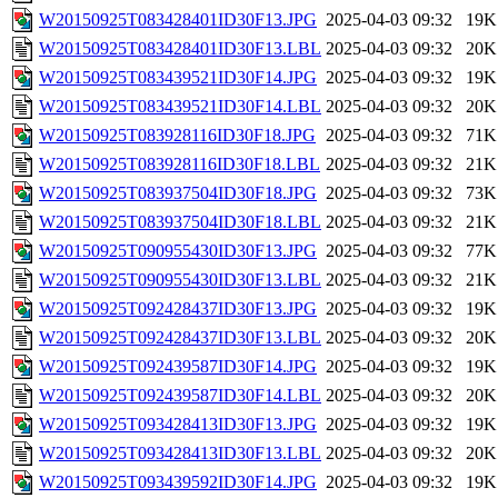
W20150925T083428401ID30F13.JPG
2025-04-03 09:32
19K
W20150925T083428401ID30F13.LBL
2025-04-03 09:32
20K
W20150925T083439521ID30F14.JPG
2025-04-03 09:32
19K
W20150925T083439521ID30F14.LBL
2025-04-03 09:32
20K
W20150925T083928116ID30F18.JPG
2025-04-03 09:32
71K
W20150925T083928116ID30F18.LBL
2025-04-03 09:32
21K
W20150925T083937504ID30F18.JPG
2025-04-03 09:32
73K
W20150925T083937504ID30F18.LBL
2025-04-03 09:32
21K
W20150925T090955430ID30F13.JPG
2025-04-03 09:32
77K
W20150925T090955430ID30F13.LBL
2025-04-03 09:32
21K
W20150925T092428437ID30F13.JPG
2025-04-03 09:32
19K
W20150925T092428437ID30F13.LBL
2025-04-03 09:32
20K
W20150925T092439587ID30F14.JPG
2025-04-03 09:32
19K
W20150925T092439587ID30F14.LBL
2025-04-03 09:32
20K
W20150925T093428413ID30F13.JPG
2025-04-03 09:32
19K
W20150925T093428413ID30F13.LBL
2025-04-03 09:32
20K
W20150925T093439592ID30F14.JPG
2025-04-03 09:32
19K