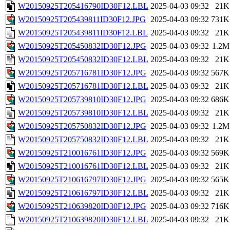
W20150925T205416790ID30F12.LBL
2025-04-03 09:32
21K
W20150925T205439811ID30F12.JPG
2025-04-03 09:32
731K
W20150925T205439811ID30F12.LBL
2025-04-03 09:32
21K
W20150925T205450832ID30F12.JPG
2025-04-03 09:32
1.2M
W20150925T205450832ID30F12.LBL
2025-04-03 09:32
21K
W20150925T205716781ID30F12.JPG
2025-04-03 09:32
567K
W20150925T205716781ID30F12.LBL
2025-04-03 09:32
21K
W20150925T205739810ID30F12.JPG
2025-04-03 09:32
686K
W20150925T205739810ID30F12.LBL
2025-04-03 09:32
21K
W20150925T205750832ID30F12.JPG
2025-04-03 09:32
1.2M
W20150925T205750832ID30F12.LBL
2025-04-03 09:32
21K
W20150925T210016761ID30F12.JPG
2025-04-03 09:32
569K
W20150925T210016761ID30F12.LBL
2025-04-03 09:32
21K
W20150925T210616797ID30F12.JPG
2025-04-03 09:32
565K
W20150925T210616797ID30F12.LBL
2025-04-03 09:32
21K
W20150925T210639820ID30F12.JPG
2025-04-03 09:32
716K
W20150925T210639820ID30F12.LBL
2025-04-03 09:32
21K