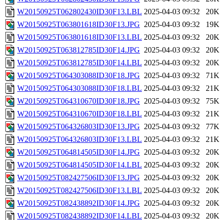
W20150925T062802430ID30F13.LBL
2025-04-03 09:32
20K
W20150925T063801618ID30F13.JPG
2025-04-03 09:32
19K
W20150925T063801618ID30F13.LBL
2025-04-03 09:32
20K
W20150925T063812785ID30F14.JPG
2025-04-03 09:32
20K
W20150925T063812785ID30F14.LBL
2025-04-03 09:32
20K
W20150925T064303088ID30F18.JPG
2025-04-03 09:32
71K
W20150925T064303088ID30F18.LBL
2025-04-03 09:32
21K
W20150925T064310670ID30F18.JPG
2025-04-03 09:32
75K
W20150925T064310670ID30F18.LBL
2025-04-03 09:32
21K
W20150925T064326803ID30F13.JPG
2025-04-03 09:32
77K
W20150925T064326803ID30F13.LBL
2025-04-03 09:32
21K
W20150925T064814505ID30F14.JPG
2025-04-03 09:32
20K
W20150925T064814505ID30F14.LBL
2025-04-03 09:32
20K
W20150925T082427506ID30F13.JPG
2025-04-03 09:32
20K
W20150925T082427506ID30F13.LBL
2025-04-03 09:32
20K
W20150925T082438892ID30F14.JPG
2025-04-03 09:32
20K
W20150925T082438892ID30F14.LBL
2025-04-03 09:32
20K