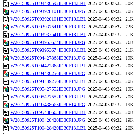
W20150925T093439592ID30F14.LBL
2025-04-03 09:32
20K
W20150925T093928101ID30F18.JPG
2025-04-03 09:32
70K
W20150925T093928101ID30F18.LBL
2025-04-03 09:32
21K
W20150925T093937541ID30F18.JPG
2025-04-03 09:32
72K
W20150925T093937541ID30F18.LBL
2025-04-03 09:32
21K
W20150925T093953674ID30F13.JPG
2025-04-03 09:32
76K
W20150925T093953674ID30F13.LBL
2025-04-03 09:32
21K
W20150925T094427868ID30F13.JPG
2025-04-03 09:32
19K
W20150925T094427868ID30F13.LBL
2025-04-03 09:32
20K
W20150925T094439256ID30F14.JPG
2025-04-03 09:32
19K
W20150925T094439256ID30F14.LBL
2025-04-03 09:32
20K
W20150925T095427552ID30F13.JPG
2025-04-03 09:32
19K
W20150925T095427552ID30F13.LBL
2025-04-03 09:32
20K
W20150925T095438663ID30F14.JPG
2025-04-03 09:32
19K
W20150925T095438663ID30F14.LBL
2025-04-03 09:32
20K
W20150925T100428420ID30F13.JPG
2025-04-03 09:32
19K
W20150925T100428420ID30F13.LBL
2025-04-03 09:32
20K