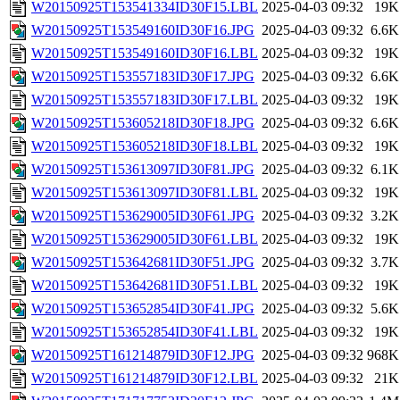
W20150925T153541334ID30F15.LBL
2025-04-03 09:32
19K
W20150925T153549160ID30F16.JPG
2025-04-03 09:32
6.6K
W20150925T153549160ID30F16.LBL
2025-04-03 09:32
19K
W20150925T153557183ID30F17.JPG
2025-04-03 09:32
6.6K
W20150925T153557183ID30F17.LBL
2025-04-03 09:32
19K
W20150925T153605218ID30F18.JPG
2025-04-03 09:32
6.6K
W20150925T153605218ID30F18.LBL
2025-04-03 09:32
19K
W20150925T153613097ID30F81.JPG
2025-04-03 09:32
6.1K
W20150925T153613097ID30F81.LBL
2025-04-03 09:32
19K
W20150925T153629005ID30F61.JPG
2025-04-03 09:32
3.2K
W20150925T153629005ID30F61.LBL
2025-04-03 09:32
19K
W20150925T153642681ID30F51.JPG
2025-04-03 09:32
3.7K
W20150925T153642681ID30F51.LBL
2025-04-03 09:32
19K
W20150925T153652854ID30F41.JPG
2025-04-03 09:32
5.6K
W20150925T153652854ID30F41.LBL
2025-04-03 09:32
19K
W20150925T161214879ID30F12.JPG
2025-04-03 09:32
968K
W20150925T161214879ID30F12.LBL
2025-04-03 09:32
21K