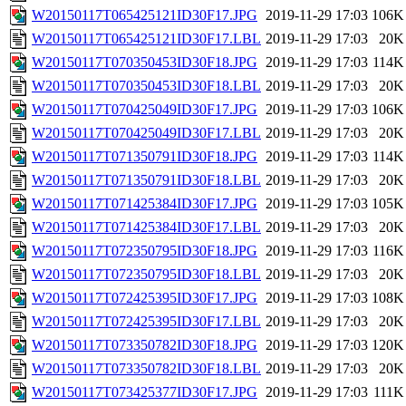
W20150117T065425121ID30F17.JPG
2019-11-29 17:03
106K
W20150117T065425121ID30F17.LBL
2019-11-29 17:03
20K
W20150117T070350453ID30F18.JPG
2019-11-29 17:03
114K
W20150117T070350453ID30F18.LBL
2019-11-29 17:03
20K
W20150117T070425049ID30F17.JPG
2019-11-29 17:03
106K
W20150117T070425049ID30F17.LBL
2019-11-29 17:03
20K
W20150117T071350791ID30F18.JPG
2019-11-29 17:03
114K
W20150117T071350791ID30F18.LBL
2019-11-29 17:03
20K
W20150117T071425384ID30F17.JPG
2019-11-29 17:03
105K
W20150117T071425384ID30F17.LBL
2019-11-29 17:03
20K
W20150117T072350795ID30F18.JPG
2019-11-29 17:03
116K
W20150117T072350795ID30F18.LBL
2019-11-29 17:03
20K
W20150117T072425395ID30F17.JPG
2019-11-29 17:03
108K
W20150117T072425395ID30F17.LBL
2019-11-29 17:03
20K
W20150117T073350782ID30F18.JPG
2019-11-29 17:03
120K
W20150117T073350782ID30F18.LBL
2019-11-29 17:03
20K
W20150117T073425377ID30F17.JPG
2019-11-29 17:03
111K