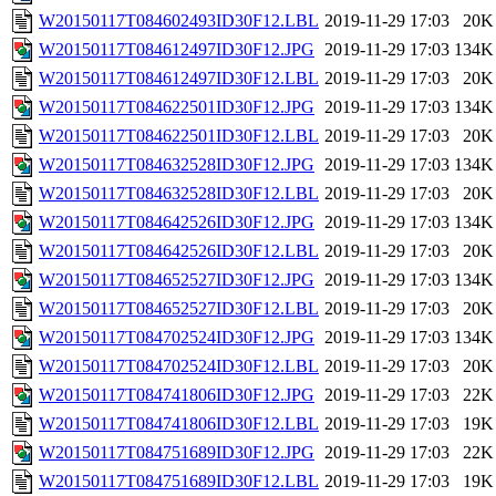
W20150117T084602493ID30F12.LBL
2019-11-29 17:03
20K
W20150117T084612497ID30F12.JPG
2019-11-29 17:03
134K
W20150117T084612497ID30F12.LBL
2019-11-29 17:03
20K
W20150117T084622501ID30F12.JPG
2019-11-29 17:03
134K
W20150117T084622501ID30F12.LBL
2019-11-29 17:03
20K
W20150117T084632528ID30F12.JPG
2019-11-29 17:03
134K
W20150117T084632528ID30F12.LBL
2019-11-29 17:03
20K
W20150117T084642526ID30F12.JPG
2019-11-29 17:03
134K
W20150117T084642526ID30F12.LBL
2019-11-29 17:03
20K
W20150117T084652527ID30F12.JPG
2019-11-29 17:03
134K
W20150117T084652527ID30F12.LBL
2019-11-29 17:03
20K
W20150117T084702524ID30F12.JPG
2019-11-29 17:03
134K
W20150117T084702524ID30F12.LBL
2019-11-29 17:03
20K
W20150117T084741806ID30F12.JPG
2019-11-29 17:03
22K
W20150117T084741806ID30F12.LBL
2019-11-29 17:03
19K
W20150117T084751689ID30F12.JPG
2019-11-29 17:03
22K
W20150117T084751689ID30F12.LBL
2019-11-29 17:03
19K