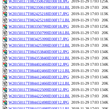
W20150117T082350619ID30F18.JPG
2019-11-29 17:03
125K
W20150117T082350619ID30F18.LBL
2019-11-29 17:03
20K
W20150117T082425218ID30F17.JPG
2019-11-29 17:03
113K
W20150117T082425218ID30F17.LBL
2019-11-29 17:03
20K
W20150117T083350799ID30F18.JPG
2019-11-29 17:03
125K
W20150117T083350799ID30F18.LBL
2019-11-29 17:03
20K
W20150117T083425399ID30F17.JPG
2019-11-29 17:03
113K
W20150117T083425399ID30F17.LBL
2019-11-29 17:03
20K
W20150117T084353840ID30F12.JPG
2019-11-29 17:03
134K
W20150117T084353840ID30F12.LBL
2019-11-29 17:03
20K
W20150117T084402466ID30F12.JPG
2019-11-29 17:03
134K
W20150117T084402466ID30F12.LBL
2019-11-29 17:03
20K
W20150117T084412466ID30F12.JPG
2019-11-29 17:03
134K
W20150117T084412466ID30F12.LBL
2019-11-29 17:03
20K
W20150117T084422509ID30F12.JPG
2019-11-29 17:03
134K
W20150117T084422509ID30F12.LBL
2019-11-29 17:03
20K
W20150117T084432498ID30F12.JPG
2019-11-29 17:03
134K
W20150117T084432498ID30F12.LBL
2019-11-29 17:03
20K