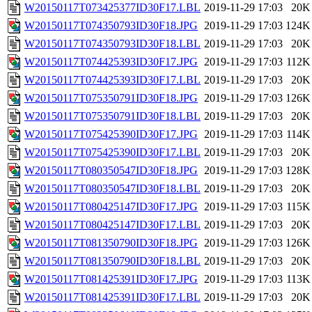
W20150117T073425377ID30F17.LBL
2019-11-29 17:03
20K
W20150117T074350793ID30F18.JPG
2019-11-29 17:03
124K
W20150117T074350793ID30F18.LBL
2019-11-29 17:03
20K
W20150117T074425393ID30F17.JPG
2019-11-29 17:03
112K
W20150117T074425393ID30F17.LBL
2019-11-29 17:03
20K
W20150117T075350791ID30F18.JPG
2019-11-29 17:03
126K
W20150117T075350791ID30F18.LBL
2019-11-29 17:03
20K
W20150117T075425390ID30F17.JPG
2019-11-29 17:03
114K
W20150117T075425390ID30F17.LBL
2019-11-29 17:03
20K
W20150117T080350547ID30F18.JPG
2019-11-29 17:03
128K
W20150117T080350547ID30F18.LBL
2019-11-29 17:03
20K
W20150117T080425147ID30F17.JPG
2019-11-29 17:03
115K
W20150117T080425147ID30F17.LBL
2019-11-29 17:03
20K
W20150117T081350790ID30F18.JPG
2019-11-29 17:03
126K
W20150117T081350790ID30F18.LBL
2019-11-29 17:03
20K
W20150117T081425391ID30F17.JPG
2019-11-29 17:03
113K
W20150117T081425391ID30F17.LBL
2019-11-29 17:03
20K