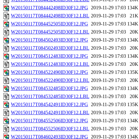
W20150117T084442498ID30F12.JPG
2019-11-29 17:03
134K
W20150117T084442498ID30F12.LBL
2019-11-29 17:03
21K
W20150117T084452505ID30F12.JPG
2019-11-29 17:03
134K
W20150117T084452505ID30F12.LBL
2019-11-29 17:03
20K
W20150117T084502493ID30F12.JPG
2019-11-29 17:03
134K
W20150117T084502493ID30F12.LBL
2019-11-29 17:03
20K
W20150117T084512483ID30F12.JPG
2019-11-29 17:03
134K
W20150117T084512483ID30F12.LBL
2019-11-29 17:03
20K
W20150117T084522490ID30F12.JPG
2019-11-29 17:03
135K
W20150117T084522490ID30F12.LBL
2019-11-29 17:03
20K
W20150117T084532485ID30F12.JPG
2019-11-29 17:03
134K
W20150117T084532485ID30F12.LBL
2019-11-29 17:03
20K
W20150117T084542491ID30F12.JPG
2019-11-29 17:03
135K
W20150117T084542491ID30F12.LBL
2019-11-29 17:03
20K
W20150117T084552506ID30F12.JPG
2019-11-29 17:03
134K
W20150117T084552506ID30F12.LBL
2019-11-29 17:03
20K
W20150117T084602493ID30F12.JPG
2019-11-29 17:03
134K