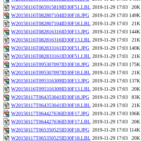
W20150116T065915819ID30F51.LBL
2019-11-29 17:03
20K
W20150116T082807104ID30F18.JPG
2019-11-29 17:03
149K
W20150116T082807104ID30F18.LBL
2019-11-29 17:03
21K
W20150116T082816316ID30F13.JPG
2019-11-29 17:03
144K
W20150116T082816316ID30F13.LBL
2019-11-29 17:03
21K
W20150116T082833161ID30F51.JPG
2019-11-29 17:03
140K
W20150116T082833161ID30F51.LBL
2019-11-29 17:03
21K
W20150116T095307097ID30F18.JPG
2019-11-29 17:03
175K
W20150116T095307097ID30F18.LBL
2019-11-29 17:03
21K
W20150116T095316309ID30F13.JPG
2019-11-29 17:03
137K
W20150116T095316309ID30F13.LBL
2019-11-29 17:03
20K
W20150117T064353041ID30F18.JPG
2019-11-29 17:03
83K
W20150117T064353041ID30F18.LBL
2019-11-29 17:03
21K
W20150117T064427636ID30F17.JPG
2019-11-29 17:03
106K
W20150117T064427636ID30F17.LBL
2019-11-29 17:03
20K
W20150117T065350525ID30F18.JPG
2019-11-29 17:03
114K
W20150117T065350525ID30F18.LBL
2019-11-29 17:03
20K