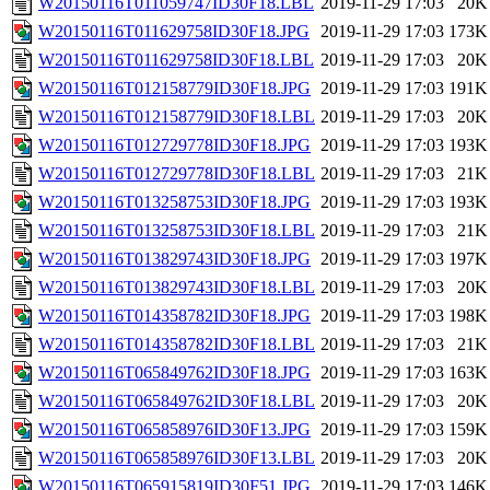
W20150116T011059747ID30F18.LBL
2019-11-29 17:03
20K
W20150116T011629758ID30F18.JPG
2019-11-29 17:03
173K
W20150116T011629758ID30F18.LBL
2019-11-29 17:03
20K
W20150116T012158779ID30F18.JPG
2019-11-29 17:03
191K
W20150116T012158779ID30F18.LBL
2019-11-29 17:03
20K
W20150116T012729778ID30F18.JPG
2019-11-29 17:03
193K
W20150116T012729778ID30F18.LBL
2019-11-29 17:03
21K
W20150116T013258753ID30F18.JPG
2019-11-29 17:03
193K
W20150116T013258753ID30F18.LBL
2019-11-29 17:03
21K
W20150116T013829743ID30F18.JPG
2019-11-29 17:03
197K
W20150116T013829743ID30F18.LBL
2019-11-29 17:03
20K
W20150116T014358782ID30F18.JPG
2019-11-29 17:03
198K
W20150116T014358782ID30F18.LBL
2019-11-29 17:03
21K
W20150116T065849762ID30F18.JPG
2019-11-29 17:03
163K
W20150116T065849762ID30F18.LBL
2019-11-29 17:03
20K
W20150116T065858976ID30F13.JPG
2019-11-29 17:03
159K
W20150116T065858976ID30F13.LBL
2019-11-29 17:03
20K
W20150116T065915819ID30F51.JPG
2019-11-29 17:03
146K