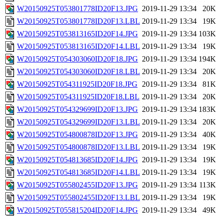
W20150925T053801778ID20F13.JPG
2019-11-29 13:34
20K
W20150925T053801778ID20F13.LBL
2019-11-29 13:34
19K
W20150925T053813165ID20F14.JPG
2019-11-29 13:34
103K
W20150925T053813165ID20F14.LBL
2019-11-29 13:34
19K
W20150925T054303060ID20F18.JPG
2019-11-29 13:34
194K
W20150925T054303060ID20F18.LBL
2019-11-29 13:34
20K
W20150925T054311925ID20F18.JPG
2019-11-29 13:34
81K
W20150925T054311925ID20F18.LBL
2019-11-29 13:34
20K
W20150925T054329699ID20F13.JPG
2019-11-29 13:34
183K
W20150925T054329699ID20F13.LBL
2019-11-29 13:34
20K
W20150925T054800878ID20F13.JPG
2019-11-29 13:34
40K
W20150925T054800878ID20F13.LBL
2019-11-29 13:34
19K
W20150925T054813685ID20F14.JPG
2019-11-29 13:34
19K
W20150925T054813685ID20F14.LBL
2019-11-29 13:34
19K
W20150925T055802455ID20F13.JPG
2019-11-29 13:34
113K
W20150925T055802455ID20F13.LBL
2019-11-29 13:34
19K
W20150925T055815204ID20F14.JPG
2019-11-29 13:34
49K