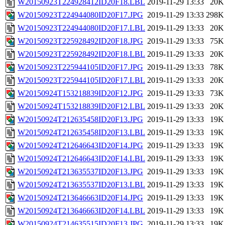
W20150923T224928412ID20F18.LBL
2019-11-29 13:33
20K
W20150923T224944080ID20F17.JPG
2019-11-29 13:33
298K
W20150923T224944080ID20F17.LBL
2019-11-29 13:33
20K
W20150923T225928492ID20F18.JPG
2019-11-29 13:33
75K
W20150923T225928492ID20F18.LBL
2019-11-29 13:33
20K
W20150923T225944105ID20F17.JPG
2019-11-29 13:33
78K
W20150923T225944105ID20F17.LBL
2019-11-29 13:33
20K
W20150924T153218839ID20F12.JPG
2019-11-29 13:33
73K
W20150924T153218839ID20F12.LBL
2019-11-29 13:33
20K
W20150924T212635458ID20F13.JPG
2019-11-29 13:33
19K
W20150924T212635458ID20F13.LBL
2019-11-29 13:33
19K
W20150924T212646643ID20F14.JPG
2019-11-29 13:33
19K
W20150924T212646643ID20F14.LBL
2019-11-29 13:33
19K
W20150924T213635537ID20F13.JPG
2019-11-29 13:33
19K
W20150924T213635537ID20F13.LBL
2019-11-29 13:33
19K
W20150924T213646663ID20F14.JPG
2019-11-29 13:33
19K
W20150924T213646663ID20F14.LBL
2019-11-29 13:33
19K
W20150924T214635515ID20F13.JPG
2019-11-29 13:33
19K