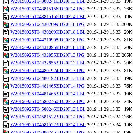
W20150925T043802416ID20F13.LBL
2019-11-29 13:33
19K
W20150925T043815156ID20F14.JPG
2019-11-29 13:33
36K
W20150925T043815156ID20F14.LBL
2019-11-29 13:33
19K
W20150925T044302099ID20F18.JPG
2019-11-29 13:33
200K
W20150925T044302099ID20F18.LBL
2019-11-29 13:33
20K
W20150925T044310958ID20F18.JPG
2019-11-29 13:33
81K
W20150925T044310958ID20F18.LBL
2019-11-29 13:33
20K
W20150925T044328553ID20F13.JPG
2019-11-29 13:33
265K
W20150925T044328553ID20F13.LBL
2019-11-29 13:33
20K
W20150925T044801924ID20F13.JPG
2019-11-29 13:33
81K
W20150925T044801924ID20F13.LBL
2019-11-29 13:33
19K
W20150925T044814653ID20F14.JPG
2019-11-29 13:33
76K
W20150925T044814653ID20F14.LBL
2019-11-29 13:33
19K
W20150925T045802460ID20F13.JPG
2019-11-29 13:33
34K
W20150925T045802460ID20F13.LBL
2019-11-29 13:33
19K
W20150925T045815223ID20F14.JPG
2019-11-29 13:34
136K
W20150925T045815223ID20F14.LBL
2019-11-29 13:34
19K
W20150925T050802455ID20F13.JPG
2019-11-29 13:34
109K