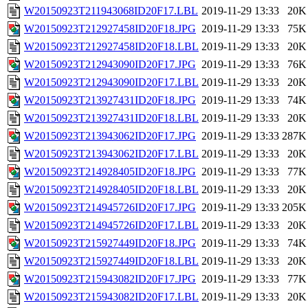
W20150923T211943068ID20F17.LBL
2019-11-29 13:33
20K
W20150923T212927458ID20F18.JPG
2019-11-29 13:33
75K
W20150923T212927458ID20F18.LBL
2019-11-29 13:33
20K
W20150923T212943090ID20F17.JPG
2019-11-29 13:33
76K
W20150923T212943090ID20F17.LBL
2019-11-29 13:33
20K
W20150923T213927431ID20F18.JPG
2019-11-29 13:33
74K
W20150923T213927431ID20F18.LBL
2019-11-29 13:33
20K
W20150923T213943062ID20F17.JPG
2019-11-29 13:33
287K
W20150923T213943062ID20F17.LBL
2019-11-29 13:33
20K
W20150923T214928405ID20F18.JPG
2019-11-29 13:33
77K
W20150923T214928405ID20F18.LBL
2019-11-29 13:33
20K
W20150923T214945726ID20F17.JPG
2019-11-29 13:33
205K
W20150923T214945726ID20F17.LBL
2019-11-29 13:33
20K
W20150923T215927449ID20F18.JPG
2019-11-29 13:33
74K
W20150923T215927449ID20F18.LBL
2019-11-29 13:33
20K
W20150923T215943082ID20F17.JPG
2019-11-29 13:33
77K
W20150923T215943082ID20F17.LBL
2019-11-29 13:33
20K