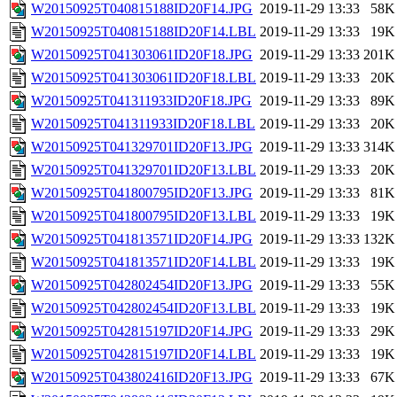
W20150925T040815188ID20F14.JPG
2019-11-29 13:33
58K
W20150925T040815188ID20F14.LBL
2019-11-29 13:33
19K
W20150925T041303061ID20F18.JPG
2019-11-29 13:33
201K
W20150925T041303061ID20F18.LBL
2019-11-29 13:33
20K
W20150925T041311933ID20F18.JPG
2019-11-29 13:33
89K
W20150925T041311933ID20F18.LBL
2019-11-29 13:33
20K
W20150925T041329701ID20F13.JPG
2019-11-29 13:33
314K
W20150925T041329701ID20F13.LBL
2019-11-29 13:33
20K
W20150925T041800795ID20F13.JPG
2019-11-29 13:33
81K
W20150925T041800795ID20F13.LBL
2019-11-29 13:33
19K
W20150925T041813571ID20F14.JPG
2019-11-29 13:33
132K
W20150925T041813571ID20F14.LBL
2019-11-29 13:33
19K
W20150925T042802454ID20F13.JPG
2019-11-29 13:33
55K
W20150925T042802454ID20F13.LBL
2019-11-29 13:33
19K
W20150925T042815197ID20F14.JPG
2019-11-29 13:33
29K
W20150925T042815197ID20F14.LBL
2019-11-29 13:33
19K
W20150925T043802416ID20F13.JPG
2019-11-29 13:33
67K