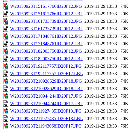
W20150923T151617766ID20F12.JPG
2019-11-29 13:33
74K
W20150923T151617766ID20F12.LBL
2019-11-29 13:33
20K
W20150923T161733739ID20F12.JPG
2019-11-29 13:33
75K
W20150923T161733739ID20F12.LBL
2019-11-29 13:33
20K
W20150923T171848761ID20F12.JPG
2019-11-29 13:33
75K
W20150923T171848761ID20F12.LBL
2019-11-29 13:33
20K
W20150923T182003750ID20F12.JPG
2019-11-29 13:33
75K
W20150923T182003750ID20F12.LBL
2019-11-29 13:33
20K
W20150923T192117757ID20F12.JPG
2019-11-29 13:33
76K
W20150923T192117757ID20F12.LBL
2019-11-29 13:33
20K
W20150923T210928629ID20F18.JPG
2019-11-29 13:33
74K
W20150923T210928629ID20F18.LBL
2019-11-29 13:33
20K
W20150923T210944244ID20F17.JPG
2019-11-29 13:33
76K
W20150923T210944244ID20F17.LBL
2019-11-29 13:33
20K
W20150923T211927435ID20F18.JPG
2019-11-29 13:33
74K
W20150923T211927435ID20F18.LBL
2019-11-29 13:33
20K
W20150923T211943068ID20F17.JPG
2019-11-29 13:33
76K