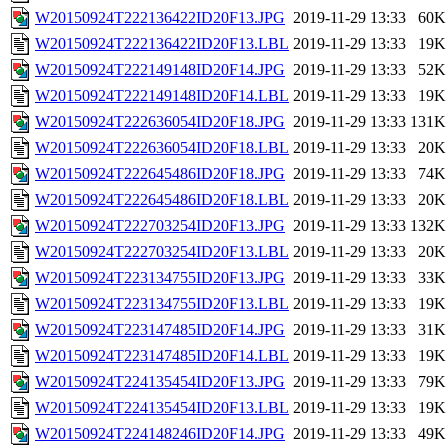
W20150924T222136422ID20F13.JPG
2019-11-29 13:33
60K
W20150924T222136422ID20F13.LBL
2019-11-29 13:33
19K
W20150924T222149148ID20F14.JPG
2019-11-29 13:33
52K
W20150924T222149148ID20F14.LBL
2019-11-29 13:33
19K
W20150924T222636054ID20F18.JPG
2019-11-29 13:33
131K
W20150924T222636054ID20F18.LBL
2019-11-29 13:33
20K
W20150924T222645486ID20F18.JPG
2019-11-29 13:33
74K
W20150924T222645486ID20F18.LBL
2019-11-29 13:33
20K
W20150924T222703254ID20F13.JPG
2019-11-29 13:33
132K
W20150924T222703254ID20F13.LBL
2019-11-29 13:33
20K
W20150924T223134755ID20F13.JPG
2019-11-29 13:33
33K
W20150924T223134755ID20F13.LBL
2019-11-29 13:33
19K
W20150924T223147485ID20F14.JPG
2019-11-29 13:33
31K
W20150924T223147485ID20F14.LBL
2019-11-29 13:33
19K
W20150924T224135454ID20F13.JPG
2019-11-29 13:33
79K
W20150924T224135454ID20F13.LBL
2019-11-29 13:33
19K
W20150924T224148246ID20F14.JPG
2019-11-29 13:33
49K