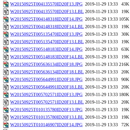
W20150925T004135570ID20F13.JPG
2019-11-29 13:33
43K
W20150925T004135570ID20F13.LBL
2019-11-29 13:33
19K
W20150925T004148318ID20F14.JPG
2019-11-29 13:33
105K
W20150925T004148318ID20F14.LBL
2019-11-29 13:33
19K
W20150925T005135470ID20F13.JPG
2019-11-29 13:33
30K
W20150925T005135470ID20F13.LBL
2019-11-29 13:33
19K
W20150925T005148183ID20F14.JPG
2019-11-29 13:33
63K
W20150925T005148183ID20F14.LBL
2019-11-29 13:33
19K
W20150925T005636134ID20F18.JPG
2019-11-29 13:33
216K
W20150925T005636134ID20F18.LBL
2019-11-29 13:33
20K
W20150925T005644991ID20F18.JPG
2019-11-29 13:33
90K
W20150925T005644991ID20F18.LBL
2019-11-29 13:33
20K
W20150925T005702571ID20F13.JPG
2019-11-29 13:33
180K
W20150925T005702571ID20F13.LBL
2019-11-29 13:33
20K
W20150925T010135780ID20F13.JPG
2019-11-29 13:33
19K
W20150925T010135780ID20F13.LBL
2019-11-29 13:33
19K
W20150925T010146907ID20F14.JPG
2019-11-29 13:33
72K