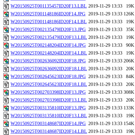
W20150925T001135457ID20F13.LBL
2019-11-29 13:33
19K
W20150925T001148186ID20F14.JPG
2019-11-29 13:33
126K
W20150925T001148186ID20F14.LBL
2019-11-29 13:33
19K
W20150925T002135479ID20F13.JPG
2019-11-29 13:33
35K
W20150925T002135479ID20F13.LBL
2019-11-29 13:33
19K
W20150925T002148204ID20F14.JPG
2019-11-29 13:33
90K
W20150925T002148204ID20F14.LBL
2019-11-29 13:33
19K
W20150925T002636092ID20F18.JPG
2019-11-29 13:33
206K
W20150925T002636092ID20F18.LBL
2019-11-29 13:33
20K
W20150925T002645623ID20F18.JPG
2019-11-29 13:33
84K
W20150925T002645623ID20F18.LBL
2019-11-29 13:33
20K
W20150925T002703398ID20F13.JPG
2019-11-29 13:33
308K
W20150925T002703398ID20F13.LBL
2019-11-29 13:33
20K
W20150925T003135810ID20F13.JPG
2019-11-29 13:33
133K
W20150925T003135810ID20F13.LBL
2019-11-29 13:33
19K
W20150925T003148687ID20F14.JPG
2019-11-29 13:33
154K
W20150925T003148687ID20F14.LBL
2019-11-29 13:33
19K