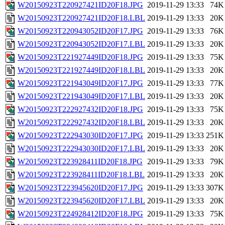
W20150923T220927421ID20F18.JPG
2019-11-29 13:33
74K
W20150923T220927421ID20F18.LBL
2019-11-29 13:33
20K
W20150923T220943052ID20F17.JPG
2019-11-29 13:33
76K
W20150923T220943052ID20F17.LBL
2019-11-29 13:33
20K
W20150923T221927449ID20F18.JPG
2019-11-29 13:33
75K
W20150923T221927449ID20F18.LBL
2019-11-29 13:33
20K
W20150923T221943049ID20F17.JPG
2019-11-29 13:33
77K
W20150923T221943049ID20F17.LBL
2019-11-29 13:33
20K
W20150923T222927432ID20F18.JPG
2019-11-29 13:33
75K
W20150923T222927432ID20F18.LBL
2019-11-29 13:33
20K
W20150923T222943030ID20F17.JPG
2019-11-29 13:33
251K
W20150923T222943030ID20F17.LBL
2019-11-29 13:33
20K
W20150923T223928411ID20F18.JPG
2019-11-29 13:33
79K
W20150923T223928411ID20F18.LBL
2019-11-29 13:33
20K
W20150923T223945620ID20F17.JPG
2019-11-29 13:33
307K
W20150923T223945620ID20F17.LBL
2019-11-29 13:33
20K
W20150923T224928412ID20F18.JPG
2019-11-29 13:33
75K