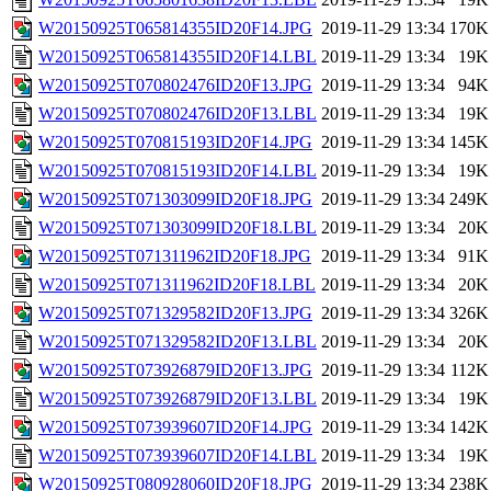
W20150925T065814355ID20F14.JPG
2019-11-29 13:34
170K
W20150925T065814355ID20F14.LBL
2019-11-29 13:34
19K
W20150925T070802476ID20F13.JPG
2019-11-29 13:34
94K
W20150925T070802476ID20F13.LBL
2019-11-29 13:34
19K
W20150925T070815193ID20F14.JPG
2019-11-29 13:34
145K
W20150925T070815193ID20F14.LBL
2019-11-29 13:34
19K
W20150925T071303099ID20F18.JPG
2019-11-29 13:34
249K
W20150925T071303099ID20F18.LBL
2019-11-29 13:34
20K
W20150925T071311962ID20F18.JPG
2019-11-29 13:34
91K
W20150925T071311962ID20F18.LBL
2019-11-29 13:34
20K
W20150925T071329582ID20F13.JPG
2019-11-29 13:34
326K
W20150925T071329582ID20F13.LBL
2019-11-29 13:34
20K
W20150925T073926879ID20F13.JPG
2019-11-29 13:34
112K
W20150925T073926879ID20F13.LBL
2019-11-29 13:34
19K
W20150925T073939607ID20F14.JPG
2019-11-29 13:34
142K
W20150925T073939607ID20F14.LBL
2019-11-29 13:34
19K
W20150925T080928060ID20F18.JPG
2019-11-29 13:34
238K