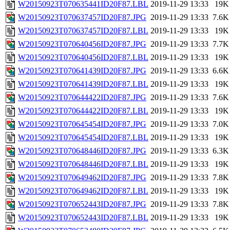
W20150923T070635441ID20F87.LBL
2019-11-29 13:33
19K
W20150923T070637457ID20F87.JPG
2019-11-29 13:33
7.6K
W20150923T070637457ID20F87.LBL
2019-11-29 13:33
19K
W20150923T070640456ID20F87.JPG
2019-11-29 13:33
7.7K
W20150923T070640456ID20F87.LBL
2019-11-29 13:33
19K
W20150923T070641439ID20F87.JPG
2019-11-29 13:33
6.6K
W20150923T070641439ID20F87.LBL
2019-11-29 13:33
19K
W20150923T070644422ID20F87.JPG
2019-11-29 13:33
7.6K
W20150923T070644422ID20F87.LBL
2019-11-29 13:33
19K
W20150923T070645454ID20F87.JPG
2019-11-29 13:33
7.0K
W20150923T070645454ID20F87.LBL
2019-11-29 13:33
19K
W20150923T070648446ID20F87.JPG
2019-11-29 13:33
6.3K
W20150923T070648446ID20F87.LBL
2019-11-29 13:33
19K
W20150923T070649462ID20F87.JPG
2019-11-29 13:33
7.8K
W20150923T070649462ID20F87.LBL
2019-11-29 13:33
19K
W20150923T070652443ID20F87.JPG
2019-11-29 13:33
7.8K
W20150923T070652443ID20F87.LBL
2019-11-29 13:33
19K