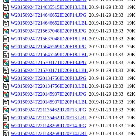
W20150924T214635515ID20F13.LBL
2019-11-29 13:33
19K
W20150924T214646652ID20F14.JPG
2019-11-29 13:33
19K
W20150924T214646652ID20F14.LBL
2019-11-29 13:33
19K
W20150924T215637048ID20F18.JPG
2019-11-29 13:33
70K
W20150924T215637048ID20F18.LBL
2019-11-29 13:33
20K
W20150924T215645569ID20F18.JPG
2019-11-29 13:33
75K
W20150924T215645569ID20F18.LBL
2019-11-29 13:33
20K
W20150924T215703171ID20F13.JPG
2019-11-29 13:33
76K
W20150924T215703171ID20F13.LBL
2019-11-29 13:33
20K
W20150924T220134756ID20F13.JPG
2019-11-29 13:33
19K
W20150924T220134756ID20F13.LBL
2019-11-29 13:33
19K
W20150924T220145937ID20F14.JPG
2019-11-29 13:33
62K
W20150924T220145937ID20F14.LBL
2019-11-29 13:33
19K
W20150924T221135462ID20F13.JPG
2019-11-29 13:33
79K
W20150924T221135462ID20F13.LBL
2019-11-29 13:33
19K
W20150924T221148268ID20F14.JPG
2019-11-29 13:33
116K
W20150924T221148268ID20F14.LBL
2019-11-29 13:33
19K