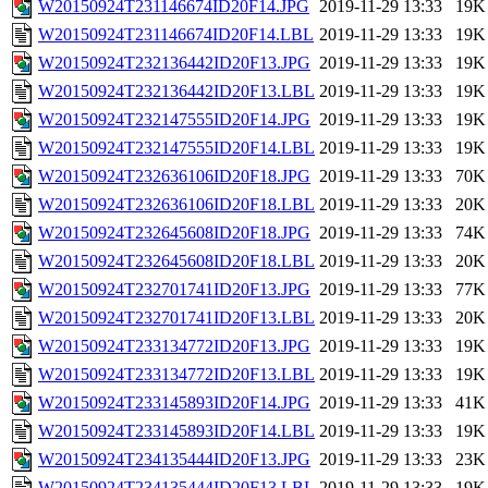
W20150924T231146674ID20F14.JPG
2019-11-29 13:33
19K
W20150924T231146674ID20F14.LBL
2019-11-29 13:33
19K
W20150924T232136442ID20F13.JPG
2019-11-29 13:33
19K
W20150924T232136442ID20F13.LBL
2019-11-29 13:33
19K
W20150924T232147555ID20F14.JPG
2019-11-29 13:33
19K
W20150924T232147555ID20F14.LBL
2019-11-29 13:33
19K
W20150924T232636106ID20F18.JPG
2019-11-29 13:33
70K
W20150924T232636106ID20F18.LBL
2019-11-29 13:33
20K
W20150924T232645608ID20F18.JPG
2019-11-29 13:33
74K
W20150924T232645608ID20F18.LBL
2019-11-29 13:33
20K
W20150924T232701741ID20F13.JPG
2019-11-29 13:33
77K
W20150924T232701741ID20F13.LBL
2019-11-29 13:33
20K
W20150924T233134772ID20F13.JPG
2019-11-29 13:33
19K
W20150924T233134772ID20F13.LBL
2019-11-29 13:33
19K
W20150924T233145893ID20F14.JPG
2019-11-29 13:33
41K
W20150924T233145893ID20F14.LBL
2019-11-29 13:33
19K
W20150924T234135444ID20F13.JPG
2019-11-29 13:33
23K
W20150924T234135444ID20F13.LBL
2019-11-29 13:33
19K