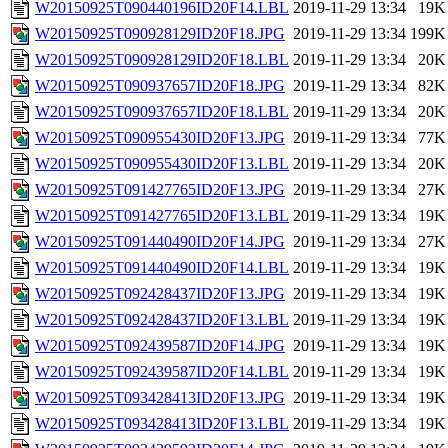
W20150925T090440196ID20F14.LBL
2019-11-29 13:34
19K
W20150925T090928129ID20F18.JPG
2019-11-29 13:34
199K
W20150925T090928129ID20F18.LBL
2019-11-29 13:34
20K
W20150925T090937657ID20F18.JPG
2019-11-29 13:34
82K
W20150925T090937657ID20F18.LBL
2019-11-29 13:34
20K
W20150925T090955430ID20F13.JPG
2019-11-29 13:34
77K
W20150925T090955430ID20F13.LBL
2019-11-29 13:34
20K
W20150925T091427765ID20F13.JPG
2019-11-29 13:34
27K
W20150925T091427765ID20F13.LBL
2019-11-29 13:34
19K
W20150925T091440490ID20F14.JPG
2019-11-29 13:34
27K
W20150925T091440490ID20F14.LBL
2019-11-29 13:34
19K
W20150925T092428437ID20F13.JPG
2019-11-29 13:34
19K
W20150925T092428437ID20F13.LBL
2019-11-29 13:34
19K
W20150925T092439587ID20F14.JPG
2019-11-29 13:34
19K
W20150925T092439587ID20F14.LBL
2019-11-29 13:34
19K
W20150925T093428413ID20F13.JPG
2019-11-29 13:34
19K
W20150925T093428413ID20F13.LBL
2019-11-29 13:34
19K