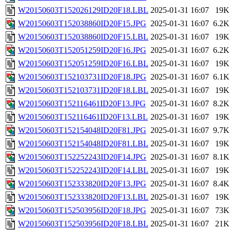
W20150603T152026129ID20F18.LBL
2025-01-31 16:07
19K
W20150603T152038860ID20F15.JPG
2025-01-31 16:07
6.2K
W20150603T152038860ID20F15.LBL
2025-01-31 16:07
19K
W20150603T152051259ID20F16.JPG
2025-01-31 16:07
6.2K
W20150603T152051259ID20F16.LBL
2025-01-31 16:07
19K
W20150603T152103731ID20F18.JPG
2025-01-31 16:07
6.1K
W20150603T152103731ID20F18.LBL
2025-01-31 16:07
19K
W20150603T152116461ID20F13.JPG
2025-01-31 16:07
8.2K
W20150603T152116461ID20F13.LBL
2025-01-31 16:07
19K
W20150603T152154048ID20F81.JPG
2025-01-31 16:07
9.7K
W20150603T152154048ID20F81.LBL
2025-01-31 16:07
19K
W20150603T152252243ID20F14.JPG
2025-01-31 16:07
8.1K
W20150603T152252243ID20F14.LBL
2025-01-31 16:07
19K
W20150603T152333820ID20F13.JPG
2025-01-31 16:07
8.4K
W20150603T152333820ID20F13.LBL
2025-01-31 16:07
19K
W20150603T152503956ID20F18.JPG
2025-01-31 16:07
73K
W20150603T152503956ID20F18.LBL
2025-01-31 16:07
21K