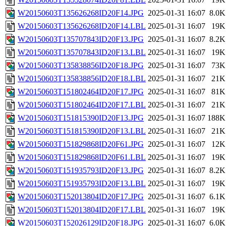
W20150603T135626268ID20F14.JPG
2025-01-31 16:07
8.0K
W20150603T135626268ID20F14.LBL
2025-01-31 16:07
19K
W20150603T135707843ID20F13.JPG
2025-01-31 16:07
8.2K
W20150603T135707843ID20F13.LBL
2025-01-31 16:07
19K
W20150603T135838856ID20F18.JPG
2025-01-31 16:07
73K
W20150603T135838856ID20F18.LBL
2025-01-31 16:07
21K
W20150603T151802464ID20F17.JPG
2025-01-31 16:07
81K
W20150603T151802464ID20F17.LBL
2025-01-31 16:07
21K
W20150603T151815390ID20F13.JPG
2025-01-31 16:07
188K
W20150603T151815390ID20F13.LBL
2025-01-31 16:07
21K
W20150603T151829868ID20F61.JPG
2025-01-31 16:07
12K
W20150603T151829868ID20F61.LBL
2025-01-31 16:07
19K
W20150603T151935793ID20F13.JPG
2025-01-31 16:07
8.2K
W20150603T151935793ID20F13.LBL
2025-01-31 16:07
19K
W20150603T152013804ID20F17.JPG
2025-01-31 16:07
6.1K
W20150603T152013804ID20F17.LBL
2025-01-31 16:07
19K
W20150603T152026129ID20F18.JPG
2025-01-31 16:07
6.0K