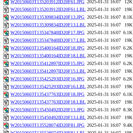
W20150603T135203912ID20F61.JPG
2025-01-31 16:07
12K
W20150603T135203912ID20F61.LBL
2025-01-31 16:07
19K
W20150603T135309834ID20F13.JPG
2025-01-31 16:07
8.1K
W20150603T135309834ID20F13.LBL
2025-01-31 16:07
19K
W20150603T135347840ID20F17.JPG
2025-01-31 16:07
6.1K
W20150603T135347840ID20F17.LBL
2025-01-31 16:07
19K
W20150603T135400164ID20F18.JPG
2025-01-31 16:07
6.2K
W20150603T135400164ID20F18.LBL
2025-01-31 16:07
19K
W20150603T135412897ID20F15.JPG
2025-01-31 16:07
6.2K
W20150603T135412897ID20F15.LBL
2025-01-31 16:07
19K
W20150603T135425293ID20F16.JPG
2025-01-31 16:07
6.2K
W20150603T135425293ID20F16.LBL
2025-01-31 16:07
19K
W20150603T135437763ID20F18.JPG
2025-01-31 16:07
6.1K
W20150603T135437763ID20F18.LBL
2025-01-31 16:07
19K
W20150603T135450492ID20F13.JPG
2025-01-31 16:07
8.3K
W20150603T135450492ID20F13.LBL
2025-01-31 16:07
19K
W20150603T135528074ID20F81.JPG
2025-01-31 16:07
9.4K
W20150603T135528074ID20F81.LBL
2025-01-31 16:07
19K