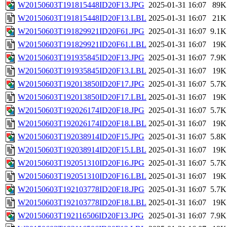
W20150603T191815448ID20F13.JPG
2025-01-31 16:07
89K
W20150603T191815448ID20F13.LBL
2025-01-31 16:07
21K
W20150603T191829921ID20F61.JPG
2025-01-31 16:07
9.1K
W20150603T191829921ID20F61.LBL
2025-01-31 16:07
19K
W20150603T191935845ID20F13.JPG
2025-01-31 16:07
7.9K
W20150603T191935845ID20F13.LBL
2025-01-31 16:07
19K
W20150603T192013850ID20F17.JPG
2025-01-31 16:07
5.7K
W20150603T192013850ID20F17.LBL
2025-01-31 16:07
19K
W20150603T192026174ID20F18.JPG
2025-01-31 16:07
5.7K
W20150603T192026174ID20F18.LBL
2025-01-31 16:07
19K
W20150603T192038914ID20F15.JPG
2025-01-31 16:07
5.8K
W20150603T192038914ID20F15.LBL
2025-01-31 16:07
19K
W20150603T192051310ID20F16.JPG
2025-01-31 16:07
5.7K
W20150603T192051310ID20F16.LBL
2025-01-31 16:07
19K
W20150603T192103778ID20F18.JPG
2025-01-31 16:07
5.7K
W20150603T192103778ID20F18.LBL
2025-01-31 16:07
19K
W20150603T192116506ID20F13.JPG
2025-01-31 16:07
7.9K