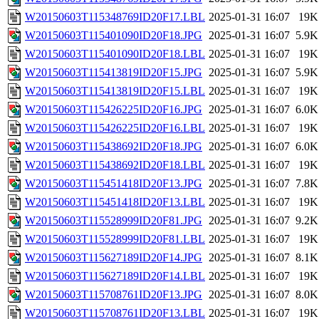
W20150603T115348769ID20F17.LBL
2025-01-31 16:07
19K
W20150603T115401090ID20F18.JPG
2025-01-31 16:07
5.9K
W20150603T115401090ID20F18.LBL
2025-01-31 16:07
19K
W20150603T115413819ID20F15.JPG
2025-01-31 16:07
5.9K
W20150603T115413819ID20F15.LBL
2025-01-31 16:07
19K
W20150603T115426225ID20F16.JPG
2025-01-31 16:07
6.0K
W20150603T115426225ID20F16.LBL
2025-01-31 16:07
19K
W20150603T115438692ID20F18.JPG
2025-01-31 16:07
6.0K
W20150603T115438692ID20F18.LBL
2025-01-31 16:07
19K
W20150603T115451418ID20F13.JPG
2025-01-31 16:07
7.8K
W20150603T115451418ID20F13.LBL
2025-01-31 16:07
19K
W20150603T115528999ID20F81.JPG
2025-01-31 16:07
9.2K
W20150603T115528999ID20F81.LBL
2025-01-31 16:07
19K
W20150603T115627189ID20F14.JPG
2025-01-31 16:07
8.1K
W20150603T115627189ID20F14.LBL
2025-01-31 16:07
19K
W20150603T115708761ID20F13.JPG
2025-01-31 16:07
8.0K
W20150603T115708761ID20F13.LBL
2025-01-31 16:07
19K