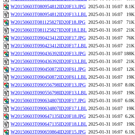
W20150603T080954812ID20F13.JPG
2025-01-31 16:07
8.1K
W20150603T080954812ID20F13.LBL
2025-01-31 16:07
19K
W20150603T081125827ID20F18.JPG
2025-01-31 16:07
71K
W20150603T081125827ID20F18.LBL
2025-01-31 16:07
21K
W20150603T090423412ID20F17.JPG
2025-01-31 16:07
76K
W20150603T090423412ID20F17.LBL
2025-01-31 16:07
21K
W20150603T090436392ID20F13.JPG
2025-01-31 16:07
188K
W20150603T090436392ID20F13.LBL
2025-01-31 16:07
21K
W20150603T090450872ID20F61.JPG
2025-01-31 16:07
12K
W20150603T090450872ID20F61.LBL
2025-01-31 16:07
19K
W20150603T090556798ID20F13.JPG
2025-01-31 16:07
8.0K
W20150603T090556798ID20F13.LBL
2025-01-31 16:07
19K
W20150603T090634807ID20F17.JPG
2025-01-31 16:07
6.0K
W20150603T090634807ID20F17.LBL
2025-01-31 16:07
19K
W20150603T090647135ID20F18.JPG
2025-01-31 16:07
6.2K
W20150603T090647135ID20F18.LBL
2025-01-31 16:07
19K
W20150603T090659864ID20F15.JPG
2025-01-31 16:07
6.1K