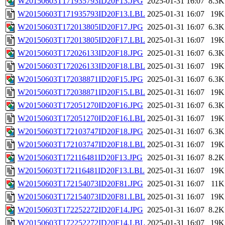
W20150603T171935793ID20F13.JPG
2025-01-31 16:07
8.3K
W20150603T171935793ID20F13.LBL
2025-01-31 16:07
19K
W20150603T172013805ID20F17.JPG
2025-01-31 16:07
6.3K
W20150603T172013805ID20F17.LBL
2025-01-31 16:07
19K
W20150603T172026133ID20F18.JPG
2025-01-31 16:07
6.3K
W20150603T172026133ID20F18.LBL
2025-01-31 16:07
19K
W20150603T172038871ID20F15.JPG
2025-01-31 16:07
6.3K
W20150603T172038871ID20F15.LBL
2025-01-31 16:07
19K
W20150603T172051270ID20F16.JPG
2025-01-31 16:07
6.3K
W20150603T172051270ID20F16.LBL
2025-01-31 16:07
19K
W20150603T172103747ID20F18.JPG
2025-01-31 16:07
6.3K
W20150603T172103747ID20F18.LBL
2025-01-31 16:07
19K
W20150603T172116481ID20F13.JPG
2025-01-31 16:07
8.2K
W20150603T172116481ID20F13.LBL
2025-01-31 16:07
19K
W20150603T172154073ID20F81.JPG
2025-01-31 16:07
11K
W20150603T172154073ID20F81.LBL
2025-01-31 16:07
19K
W20150603T172252272ID20F14.JPG
2025-01-31 16:07
8.2K
W20150603T172252272ID20F14.LBL
2025-01-31 16:07
19K