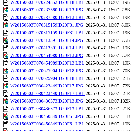
W20150603T070224852ID20F18.LBL
2025-01-31 16:07
19K
W20150603T070237580ID20F13.JPG
2025-01-31 16:07
7.8K
W20150603T070237580ID20F13.LBL
2025-01-31 16:07
19K
W20150603T070315159ID20F81.JPG
2025-01-31 16:07
8.0K
W20150603T070315159ID20F81.LBL
2025-01-31 16:07
19K
W20150603T070413391ID20F14.JPG
2025-01-31 16:07
7.5K
W20150603T070413391ID20F14.LBL
2025-01-31 16:07
19K
W20150603T070454989ID20F13.JPG
2025-01-31 16:07
7.7K
W20150603T070454989ID20F13.LBL
2025-01-31 16:07
19K
W20150603T070625904ID20F18.JPG
2025-01-31 16:07
70K
W20150603T070625904ID20F18.LBL
2025-01-31 16:07
21K
W20150603T080423449ID20F17.JPG
2025-01-31 16:07
72K
W20150603T080423449ID20F17.LBL
2025-01-31 16:07
21K
W20150603T080436373ID20F13.JPG
2025-01-31 16:07
132K
W20150603T080436373ID20F13.LBL
2025-01-31 16:07
21K
W20150603T080450849ID20F61.JPG
2025-01-31 16:07
11K
W20150603T080450849ID20F61.LBL
2025-01-31 16:07
19K