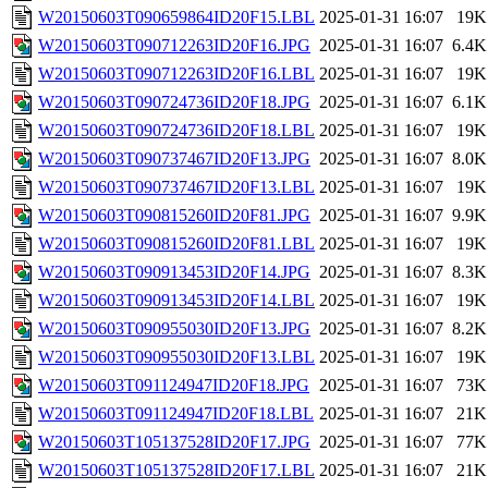
W20150603T090659864ID20F15.LBL
2025-01-31 16:07
19K
W20150603T090712263ID20F16.JPG
2025-01-31 16:07
6.4K
W20150603T090712263ID20F16.LBL
2025-01-31 16:07
19K
W20150603T090724736ID20F18.JPG
2025-01-31 16:07
6.1K
W20150603T090724736ID20F18.LBL
2025-01-31 16:07
19K
W20150603T090737467ID20F13.JPG
2025-01-31 16:07
8.0K
W20150603T090737467ID20F13.LBL
2025-01-31 16:07
19K
W20150603T090815260ID20F81.JPG
2025-01-31 16:07
9.9K
W20150603T090815260ID20F81.LBL
2025-01-31 16:07
19K
W20150603T090913453ID20F14.JPG
2025-01-31 16:07
8.3K
W20150603T090913453ID20F14.LBL
2025-01-31 16:07
19K
W20150603T090955030ID20F13.JPG
2025-01-31 16:07
8.2K
W20150603T090955030ID20F13.LBL
2025-01-31 16:07
19K
W20150603T091124947ID20F18.JPG
2025-01-31 16:07
73K
W20150603T091124947ID20F18.LBL
2025-01-31 16:07
21K
W20150603T105137528ID20F17.JPG
2025-01-31 16:07
77K
W20150603T105137528ID20F17.LBL
2025-01-31 16:07
21K