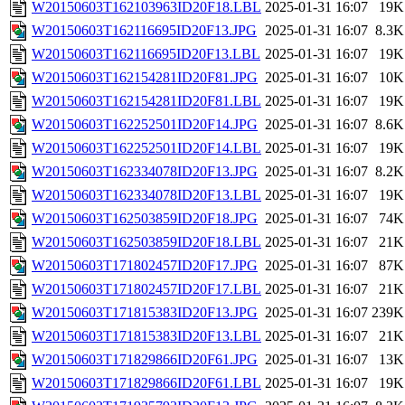
W20150603T162103963ID20F18.LBL
2025-01-31 16:07
19K
W20150603T162116695ID20F13.JPG
2025-01-31 16:07
8.3K
W20150603T162116695ID20F13.LBL
2025-01-31 16:07
19K
W20150603T162154281ID20F81.JPG
2025-01-31 16:07
10K
W20150603T162154281ID20F81.LBL
2025-01-31 16:07
19K
W20150603T162252501ID20F14.JPG
2025-01-31 16:07
8.6K
W20150603T162252501ID20F14.LBL
2025-01-31 16:07
19K
W20150603T162334078ID20F13.JPG
2025-01-31 16:07
8.2K
W20150603T162334078ID20F13.LBL
2025-01-31 16:07
19K
W20150603T162503859ID20F18.JPG
2025-01-31 16:07
74K
W20150603T162503859ID20F18.LBL
2025-01-31 16:07
21K
W20150603T171802457ID20F17.JPG
2025-01-31 16:07
87K
W20150603T171802457ID20F17.LBL
2025-01-31 16:07
21K
W20150603T171815383ID20F13.JPG
2025-01-31 16:07
239K
W20150603T171815383ID20F13.LBL
2025-01-31 16:07
21K
W20150603T171829866ID20F61.JPG
2025-01-31 16:07
13K
W20150603T171829866ID20F61.LBL
2025-01-31 16:07
19K