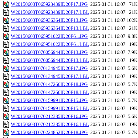
W20150603T065923439ID20F17.JPG
2025-01-31 16:07
71K
W20150603T065923439ID20F17.LBL
2025-01-31 16:07
21K
W20150603T065936364ID20F13.JPG
2025-01-31 16:07
102K
W20150603T065936364ID20F13.LBL
2025-01-31 16:07
21K
W20150603T065951022ID20F61.JPG
2025-01-31 16:07
9.8K
W20150603T065951022ID20F61.LBL
2025-01-31 16:07
19K
W20150603T070056944ID20F13.JPG
2025-01-31 16:07
7.9K
W20150603T070056944ID20F13.LBL
2025-01-31 16:07
19K
W20150603T070134945ID20F17.JPG
2025-01-31 16:07
5.6K
W20150603T070134945ID20F17.LBL
2025-01-31 16:07
19K
W20150603T070147266ID20F18.JPG
2025-01-31 16:07
5.7K
W20150603T070147266ID20F18.LBL
2025-01-31 16:07
19K
W20150603T070159991ID20F15.JPG
2025-01-31 16:07
5.7K
W20150603T070159991ID20F15.LBL
2025-01-31 16:07
19K
W20150603T070212385ID20F16.JPG
2025-01-31 16:07
5.6K
W20150603T070212385ID20F16.LBL
2025-01-31 16:07
19K
W20150603T070224852ID20F18.JPG
2025-01-31 16:07
5.7K