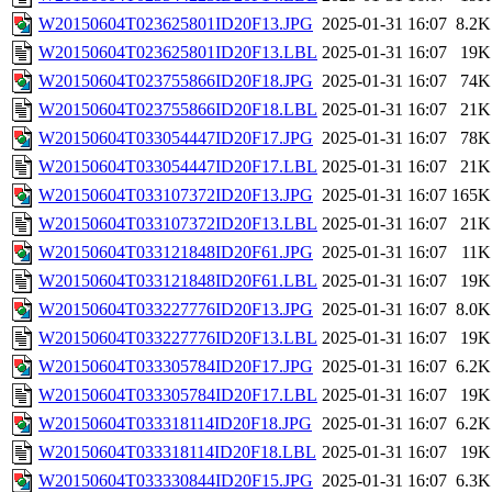
W20150604T023625801ID20F13.JPG
2025-01-31 16:07
8.2K
W20150604T023625801ID20F13.LBL
2025-01-31 16:07
19K
W20150604T023755866ID20F18.JPG
2025-01-31 16:07
74K
W20150604T023755866ID20F18.LBL
2025-01-31 16:07
21K
W20150604T033054447ID20F17.JPG
2025-01-31 16:07
78K
W20150604T033054447ID20F17.LBL
2025-01-31 16:07
21K
W20150604T033107372ID20F13.JPG
2025-01-31 16:07
165K
W20150604T033107372ID20F13.LBL
2025-01-31 16:07
21K
W20150604T033121848ID20F61.JPG
2025-01-31 16:07
11K
W20150604T033121848ID20F61.LBL
2025-01-31 16:07
19K
W20150604T033227776ID20F13.JPG
2025-01-31 16:07
8.0K
W20150604T033227776ID20F13.LBL
2025-01-31 16:07
19K
W20150604T033305784ID20F17.JPG
2025-01-31 16:07
6.2K
W20150604T033305784ID20F17.LBL
2025-01-31 16:07
19K
W20150604T033318114ID20F18.JPG
2025-01-31 16:07
6.2K
W20150604T033318114ID20F18.LBL
2025-01-31 16:07
19K
W20150604T033330844ID20F15.JPG
2025-01-31 16:07
6.3K