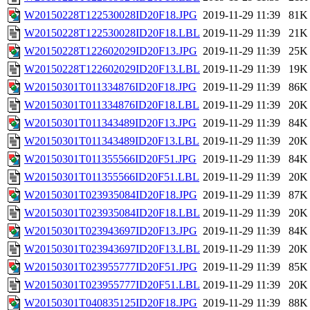
W20150228T122530028ID20F18.JPG
2019-11-29 11:39
81K
W20150228T122530028ID20F18.LBL
2019-11-29 11:39
21K
W20150228T122602029ID20F13.JPG
2019-11-29 11:39
25K
W20150228T122602029ID20F13.LBL
2019-11-29 11:39
19K
W20150301T011334876ID20F18.JPG
2019-11-29 11:39
86K
W20150301T011334876ID20F18.LBL
2019-11-29 11:39
20K
W20150301T011343489ID20F13.JPG
2019-11-29 11:39
84K
W20150301T011343489ID20F13.LBL
2019-11-29 11:39
20K
W20150301T011355566ID20F51.JPG
2019-11-29 11:39
84K
W20150301T011355566ID20F51.LBL
2019-11-29 11:39
20K
W20150301T023935084ID20F18.JPG
2019-11-29 11:39
87K
W20150301T023935084ID20F18.LBL
2019-11-29 11:39
20K
W20150301T023943697ID20F13.JPG
2019-11-29 11:39
84K
W20150301T023943697ID20F13.LBL
2019-11-29 11:39
20K
W20150301T023955777ID20F51.JPG
2019-11-29 11:39
85K
W20150301T023955777ID20F51.LBL
2019-11-29 11:39
20K
W20150301T040835125ID20F18.JPG
2019-11-29 11:39
88K