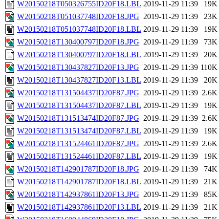
W20150218T050326755ID20F18.LBL
2019-11-29 11:39
19K
W20150218T051037748ID20F18.JPG
2019-11-29 11:39
23K
W20150218T051037748ID20F18.LBL
2019-11-29 11:39
19K
W20150218T130400797ID20F18.JPG
2019-11-29 11:39
73K
W20150218T130400797ID20F18.LBL
2019-11-29 11:39
20K
W20150218T130437827ID20F13.JPG
2019-11-29 11:39
110K
W20150218T130437827ID20F13.LBL
2019-11-29 11:39
20K
W20150218T131504437ID20F87.JPG
2019-11-29 11:39
2.6K
W20150218T131504437ID20F87.LBL
2019-11-29 11:39
19K
W20150218T131513474ID20F87.JPG
2019-11-29 11:39
2.6K
W20150218T131513474ID20F87.LBL
2019-11-29 11:39
19K
W20150218T131524461ID20F87.JPG
2019-11-29 11:39
2.6K
W20150218T131524461ID20F87.LBL
2019-11-29 11:39
19K
W20150218T142901787ID20F18.JPG
2019-11-29 11:39
74K
W20150218T142901787ID20F18.LBL
2019-11-29 11:39
21K
W20150218T142937861ID20F13.JPG
2019-11-29 11:39
85K
W20150218T142937861ID20F13.LBL
2019-11-29 11:39
21K