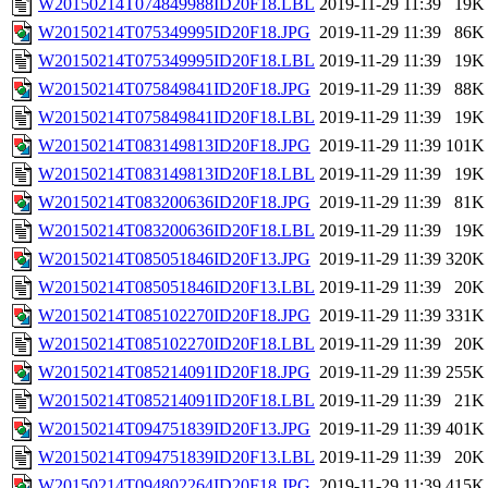
W20150214T074849988ID20F18.LBL
2019-11-29 11:39
19K
W20150214T075349995ID20F18.JPG
2019-11-29 11:39
86K
W20150214T075349995ID20F18.LBL
2019-11-29 11:39
19K
W20150214T075849841ID20F18.JPG
2019-11-29 11:39
88K
W20150214T075849841ID20F18.LBL
2019-11-29 11:39
19K
W20150214T083149813ID20F18.JPG
2019-11-29 11:39
101K
W20150214T083149813ID20F18.LBL
2019-11-29 11:39
19K
W20150214T083200636ID20F18.JPG
2019-11-29 11:39
81K
W20150214T083200636ID20F18.LBL
2019-11-29 11:39
19K
W20150214T085051846ID20F13.JPG
2019-11-29 11:39
320K
W20150214T085051846ID20F13.LBL
2019-11-29 11:39
20K
W20150214T085102270ID20F18.JPG
2019-11-29 11:39
331K
W20150214T085102270ID20F18.LBL
2019-11-29 11:39
20K
W20150214T085214091ID20F18.JPG
2019-11-29 11:39
255K
W20150214T085214091ID20F18.LBL
2019-11-29 11:39
21K
W20150214T094751839ID20F13.JPG
2019-11-29 11:39
401K
W20150214T094751839ID20F13.LBL
2019-11-29 11:39
20K
W20150214T094802264ID20F18.JPG
2019-11-29 11:39
415K