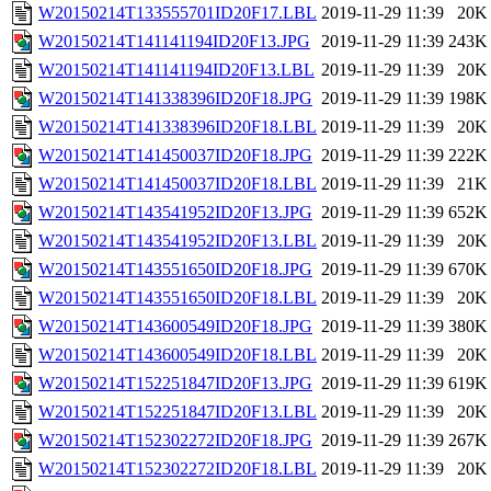
W20150214T133555701ID20F17.LBL
2019-11-29 11:39
20K
W20150214T141141194ID20F13.JPG
2019-11-29 11:39
243K
W20150214T141141194ID20F13.LBL
2019-11-29 11:39
20K
W20150214T141338396ID20F18.JPG
2019-11-29 11:39
198K
W20150214T141338396ID20F18.LBL
2019-11-29 11:39
20K
W20150214T141450037ID20F18.JPG
2019-11-29 11:39
222K
W20150214T141450037ID20F18.LBL
2019-11-29 11:39
21K
W20150214T143541952ID20F13.JPG
2019-11-29 11:39
652K
W20150214T143541952ID20F13.LBL
2019-11-29 11:39
20K
W20150214T143551650ID20F18.JPG
2019-11-29 11:39
670K
W20150214T143551650ID20F18.LBL
2019-11-29 11:39
20K
W20150214T143600549ID20F18.JPG
2019-11-29 11:39
380K
W20150214T143600549ID20F18.LBL
2019-11-29 11:39
20K
W20150214T152251847ID20F13.JPG
2019-11-29 11:39
619K
W20150214T152251847ID20F13.LBL
2019-11-29 11:39
20K
W20150214T152302272ID20F18.JPG
2019-11-29 11:39
267K
W20150214T152302272ID20F18.LBL
2019-11-29 11:39
20K