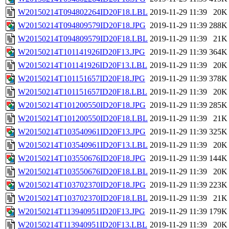
W20150214T094802264ID20F18.LBL
2019-11-29 11:39
20K
W20150214T094809579ID20F18.JPG
2019-11-29 11:39
288K
W20150214T094809579ID20F18.LBL
2019-11-29 11:39
21K
W20150214T101141926ID20F13.JPG
2019-11-29 11:39
364K
W20150214T101141926ID20F13.LBL
2019-11-29 11:39
20K
W20150214T101151657ID20F18.JPG
2019-11-29 11:39
378K
W20150214T101151657ID20F18.LBL
2019-11-29 11:39
20K
W20150214T101200550ID20F18.JPG
2019-11-29 11:39
285K
W20150214T101200550ID20F18.LBL
2019-11-29 11:39
21K
W20150214T103540961ID20F13.JPG
2019-11-29 11:39
325K
W20150214T103540961ID20F13.LBL
2019-11-29 11:39
20K
W20150214T103550676ID20F18.JPG
2019-11-29 11:39
144K
W20150214T103550676ID20F18.LBL
2019-11-29 11:39
20K
W20150214T103702370ID20F18.JPG
2019-11-29 11:39
223K
W20150214T103702370ID20F18.LBL
2019-11-29 11:39
21K
W20150214T113940951ID20F13.JPG
2019-11-29 11:39
179K
W20150214T113940951ID20F13.LBL
2019-11-29 11:39
20K