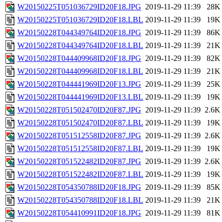
W20150225T051036729ID20F18.JPG
2019-11-29 11:39
28K
W20150225T051036729ID20F18.LBL
2019-11-29 11:39
19K
W20150228T044349764ID20F18.JPG
2019-11-29 11:39
86K
W20150228T044349764ID20F18.LBL
2019-11-29 11:39
21K
W20150228T044409968ID20F18.JPG
2019-11-29 11:39
82K
W20150228T044409968ID20F18.LBL
2019-11-29 11:39
21K
W20150228T044441969ID20F13.JPG
2019-11-29 11:39
25K
W20150228T044441969ID20F13.LBL
2019-11-29 11:39
19K
W20150228T051502470ID20F87.JPG
2019-11-29 11:39
2.6K
W20150228T051502470ID20F87.LBL
2019-11-29 11:39
19K
W20150228T051512558ID20F87.JPG
2019-11-29 11:39
2.6K
W20150228T051512558ID20F87.LBL
2019-11-29 11:39
19K
W20150228T051522482ID20F87.JPG
2019-11-29 11:39
2.6K
W20150228T051522482ID20F87.LBL
2019-11-29 11:39
19K
W20150228T054350788ID20F18.JPG
2019-11-29 11:39
85K
W20150228T054350788ID20F18.LBL
2019-11-29 11:39
21K
W20150228T054410991ID20F18.JPG
2019-11-29 11:39
81K