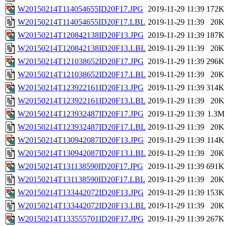
W20150214T114054655ID20F17.JPG
2019-11-29 11:39
172K
W20150214T114054655ID20F17.LBL
2019-11-29 11:39
20K
W20150214T120842138ID20F13.JPG
2019-11-29 11:39
187K
W20150214T120842138ID20F13.LBL
2019-11-29 11:39
20K
W20150214T121038652ID20F17.JPG
2019-11-29 11:39
296K
W20150214T121038652ID20F17.LBL
2019-11-29 11:39
20K
W20150214T123922161ID20F13.JPG
2019-11-29 11:39
314K
W20150214T123922161ID20F13.LBL
2019-11-29 11:39
20K
W20150214T123932487ID20F17.JPG
2019-11-29 11:39
1.3M
W20150214T123932487ID20F17.LBL
2019-11-29 11:39
20K
W20150214T130942087ID20F13.JPG
2019-11-29 11:39
114K
W20150214T130942087ID20F13.LBL
2019-11-29 11:39
20K
W20150214T131138590ID20F17.JPG
2019-11-29 11:39
691K
W20150214T131138590ID20F17.LBL
2019-11-29 11:39
20K
W20150214T133442072ID20F13.JPG
2019-11-29 11:39
153K
W20150214T133442072ID20F13.LBL
2019-11-29 11:39
20K
W20150214T133555701ID20F17.JPG
2019-11-29 11:39
267K