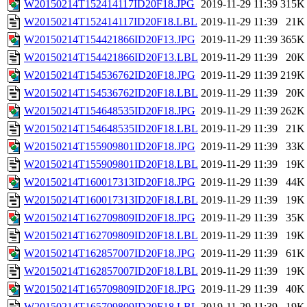
W20150214T152414117ID20F18.JPG
2019-11-29 11:39
315K
W20150214T152414117ID20F18.LBL
2019-11-29 11:39
21K
W20150214T154421866ID20F13.JPG
2019-11-29 11:39
365K
W20150214T154421866ID20F13.LBL
2019-11-29 11:39
20K
W20150214T154536762ID20F18.JPG
2019-11-29 11:39
219K
W20150214T154536762ID20F18.LBL
2019-11-29 11:39
20K
W20150214T154648535ID20F18.JPG
2019-11-29 11:39
262K
W20150214T154648535ID20F18.LBL
2019-11-29 11:39
21K
W20150214T155909801ID20F18.JPG
2019-11-29 11:39
33K
W20150214T155909801ID20F18.LBL
2019-11-29 11:39
19K
W20150214T160017313ID20F18.JPG
2019-11-29 11:39
44K
W20150214T160017313ID20F18.LBL
2019-11-29 11:39
19K
W20150214T162709809ID20F18.JPG
2019-11-29 11:39
35K
W20150214T162709809ID20F18.LBL
2019-11-29 11:39
19K
W20150214T162857007ID20F18.JPG
2019-11-29 11:39
61K
W20150214T162857007ID20F18.LBL
2019-11-29 11:39
19K
W20150214T165709809ID20F18.JPG
2019-11-29 11:39
40K
W20150214T165709809ID20F18.LBL
2019-11-29 11:39
19K