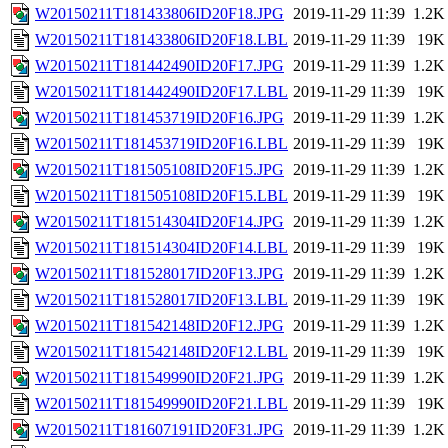
W20150211T181433806ID20F18.JPG
2019-11-29 11:39
1.2K
W20150211T181433806ID20F18.LBL
2019-11-29 11:39
19K
W20150211T181442490ID20F17.JPG
2019-11-29 11:39
1.2K
W20150211T181442490ID20F17.LBL
2019-11-29 11:39
19K
W20150211T181453719ID20F16.JPG
2019-11-29 11:39
1.2K
W20150211T181453719ID20F16.LBL
2019-11-29 11:39
19K
W20150211T181505108ID20F15.JPG
2019-11-29 11:39
1.2K
W20150211T181505108ID20F15.LBL
2019-11-29 11:39
19K
W20150211T181514304ID20F14.JPG
2019-11-29 11:39
1.2K
W20150211T181514304ID20F14.LBL
2019-11-29 11:39
19K
W20150211T181528017ID20F13.JPG
2019-11-29 11:39
1.2K
W20150211T181528017ID20F13.LBL
2019-11-29 11:39
19K
W20150211T181542148ID20F12.JPG
2019-11-29 11:39
1.2K
W20150211T181542148ID20F12.LBL
2019-11-29 11:39
19K
W20150211T181549990ID20F21.JPG
2019-11-29 11:39
1.2K
W20150211T181549990ID20F21.LBL
2019-11-29 11:39
19K
W20150211T181607191ID20F31.JPG
2019-11-29 11:39
1.2K