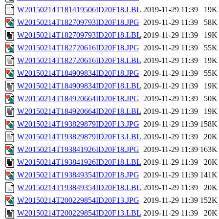
W20150214T181419506ID20F18.LBL
2019-11-29 11:39
19K
W20150214T182709793ID20F18.JPG
2019-11-29 11:39
58K
W20150214T182709793ID20F18.LBL
2019-11-29 11:39
19K
W20150214T182720616ID20F18.JPG
2019-11-29 11:39
55K
W20150214T182720616ID20F18.LBL
2019-11-29 11:39
19K
W20150214T184909834ID20F18.JPG
2019-11-29 11:39
55K
W20150214T184909834ID20F18.LBL
2019-11-29 11:39
19K
W20150214T184920664ID20F18.JPG
2019-11-29 11:39
50K
W20150214T184920664ID20F18.LBL
2019-11-29 11:39
19K
W20150214T193829879ID20F13.JPG
2019-11-29 11:39
158K
W20150214T193829879ID20F13.LBL
2019-11-29 11:39
20K
W20150214T193841926ID20F18.JPG
2019-11-29 11:39
163K
W20150214T193841926ID20F18.LBL
2019-11-29 11:39
20K
W20150214T193849354ID20F18.JPG
2019-11-29 11:39
141K
W20150214T193849354ID20F18.LBL
2019-11-29 11:39
20K
W20150214T200229854ID20F13.JPG
2019-11-29 11:39
152K
W20150214T200229854ID20F13.LBL
2019-11-29 11:39
20K