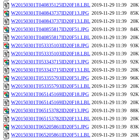
W20150301T040835125ID20F18.LBL
2019-11-29 11:39
20K
W20150301T040843737ID20F13.JPG
2019-11-29 11:39
85K
W20150301T040843737ID20F13.LBL
2019-11-29 11:39
20K
W20150301T040855817ID20F51.JPG
2019-11-29 11:39
84K
W20150301T040855817ID20F51.LBL
2019-11-29 11:39
20K
W20150301T053335103ID20F18.JPG
2019-11-29 11:39
93K
W20150301T053335103ID20F18.LBL
2019-11-29 11:39
20K
W20150301T053343715ID20F13.JPG
2019-11-29 11:39
92K
W20150301T053343715ID20F13.LBL
2019-11-29 11:39
20K
W20150301T053355793ID20F51.JPG
2019-11-29 11:39
96K
W20150301T053355793ID20F51.LBL
2019-11-29 11:39
20K
W20150301T065145169ID20F18.JPG
2019-11-29 11:39
92K
W20150301T065145169ID20F18.LBL
2019-11-29 11:39
20K
W20150301T065153782ID20F13.JPG
2019-11-29 11:39
88K
W20150301T065153782ID20F13.LBL
2019-11-29 11:39
20K
W20150301T065205861ID20F51.JPG
2019-11-29 11:39
83K
W20150301T065205861ID20F51.LBL
2019-11-29 11:39
20K