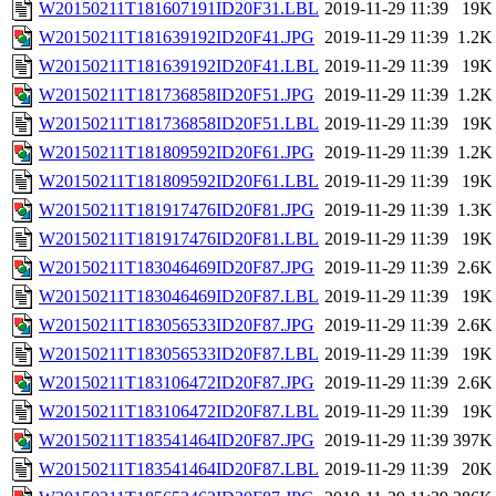
W20150211T181607191ID20F31.LBL
2019-11-29 11:39
19K
W20150211T181639192ID20F41.JPG
2019-11-29 11:39
1.2K
W20150211T181639192ID20F41.LBL
2019-11-29 11:39
19K
W20150211T181736858ID20F51.JPG
2019-11-29 11:39
1.2K
W20150211T181736858ID20F51.LBL
2019-11-29 11:39
19K
W20150211T181809592ID20F61.JPG
2019-11-29 11:39
1.2K
W20150211T181809592ID20F61.LBL
2019-11-29 11:39
19K
W20150211T181917476ID20F81.JPG
2019-11-29 11:39
1.3K
W20150211T181917476ID20F81.LBL
2019-11-29 11:39
19K
W20150211T183046469ID20F87.JPG
2019-11-29 11:39
2.6K
W20150211T183046469ID20F87.LBL
2019-11-29 11:39
19K
W20150211T183056533ID20F87.JPG
2019-11-29 11:39
2.6K
W20150211T183056533ID20F87.LBL
2019-11-29 11:39
19K
W20150211T183106472ID20F87.JPG
2019-11-29 11:39
2.6K
W20150211T183106472ID20F87.LBL
2019-11-29 11:39
19K
W20150211T183541464ID20F87.JPG
2019-11-29 11:39
397K
W20150211T183541464ID20F87.LBL
2019-11-29 11:39
20K