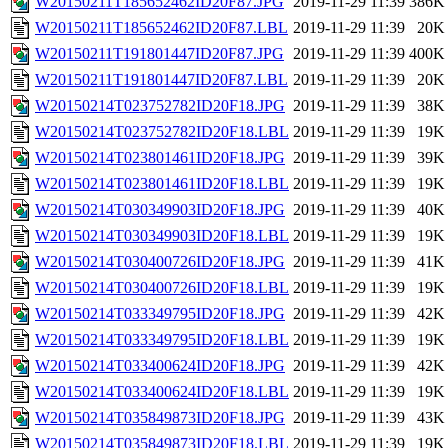
W20150211T185652462ID20F87.JPG
2019-11-29 11:39
386K
W20150211T185652462ID20F87.LBL
2019-11-29 11:39
20K
W20150211T191801447ID20F87.JPG
2019-11-29 11:39
400K
W20150211T191801447ID20F87.LBL
2019-11-29 11:39
20K
W20150214T023752782ID20F18.JPG
2019-11-29 11:39
38K
W20150214T023752782ID20F18.LBL
2019-11-29 11:39
19K
W20150214T023801461ID20F18.JPG
2019-11-29 11:39
39K
W20150214T023801461ID20F18.LBL
2019-11-29 11:39
19K
W20150214T030349903ID20F18.JPG
2019-11-29 11:39
40K
W20150214T030349903ID20F18.LBL
2019-11-29 11:39
19K
W20150214T030400726ID20F18.JPG
2019-11-29 11:39
41K
W20150214T030400726ID20F18.LBL
2019-11-29 11:39
19K
W20150214T033349795ID20F18.JPG
2019-11-29 11:39
42K
W20150214T033349795ID20F18.LBL
2019-11-29 11:39
19K
W20150214T033400624ID20F18.JPG
2019-11-29 11:39
42K
W20150214T033400624ID20F18.LBL
2019-11-29 11:39
19K
W20150214T035849873ID20F18.JPG
2019-11-29 11:39
43K
W20150214T035849873ID20F18.LBL
2019-11-29 11:39
19K