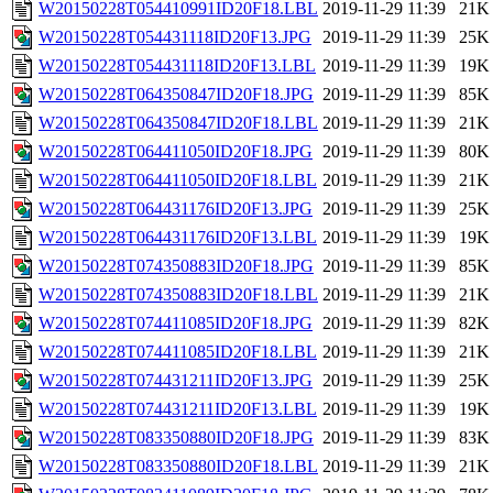
W20150228T054410991ID20F18.LBL
2019-11-29 11:39
21K
W20150228T054431118ID20F13.JPG
2019-11-29 11:39
25K
W20150228T054431118ID20F13.LBL
2019-11-29 11:39
19K
W20150228T064350847ID20F18.JPG
2019-11-29 11:39
85K
W20150228T064350847ID20F18.LBL
2019-11-29 11:39
21K
W20150228T064411050ID20F18.JPG
2019-11-29 11:39
80K
W20150228T064411050ID20F18.LBL
2019-11-29 11:39
21K
W20150228T064431176ID20F13.JPG
2019-11-29 11:39
25K
W20150228T064431176ID20F13.LBL
2019-11-29 11:39
19K
W20150228T074350883ID20F18.JPG
2019-11-29 11:39
85K
W20150228T074350883ID20F18.LBL
2019-11-29 11:39
21K
W20150228T074411085ID20F18.JPG
2019-11-29 11:39
82K
W20150228T074411085ID20F18.LBL
2019-11-29 11:39
21K
W20150228T074431211ID20F13.JPG
2019-11-29 11:39
25K
W20150228T074431211ID20F13.LBL
2019-11-29 11:39
19K
W20150228T083350880ID20F18.JPG
2019-11-29 11:39
83K
W20150228T083350880ID20F18.LBL
2019-11-29 11:39
21K