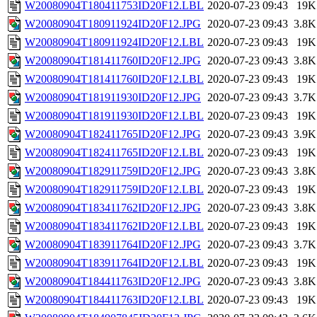
W20080904T180411753ID20F12.LBL
2020-07-23 09:43
19K
W20080904T180911924ID20F12.JPG
2020-07-23 09:43
3.8K
W20080904T180911924ID20F12.LBL
2020-07-23 09:43
19K
W20080904T181411760ID20F12.JPG
2020-07-23 09:43
3.8K
W20080904T181411760ID20F12.LBL
2020-07-23 09:43
19K
W20080904T181911930ID20F12.JPG
2020-07-23 09:43
3.7K
W20080904T181911930ID20F12.LBL
2020-07-23 09:43
19K
W20080904T182411765ID20F12.JPG
2020-07-23 09:43
3.9K
W20080904T182411765ID20F12.LBL
2020-07-23 09:43
19K
W20080904T182911759ID20F12.JPG
2020-07-23 09:43
3.8K
W20080904T182911759ID20F12.LBL
2020-07-23 09:43
19K
W20080904T183411762ID20F12.JPG
2020-07-23 09:43
3.8K
W20080904T183411762ID20F12.LBL
2020-07-23 09:43
19K
W20080904T183911764ID20F12.JPG
2020-07-23 09:43
3.7K
W20080904T183911764ID20F12.LBL
2020-07-23 09:43
19K
W20080904T184411763ID20F12.JPG
2020-07-23 09:43
3.8K
W20080904T184411763ID20F12.LBL
2020-07-23 09:43
19K