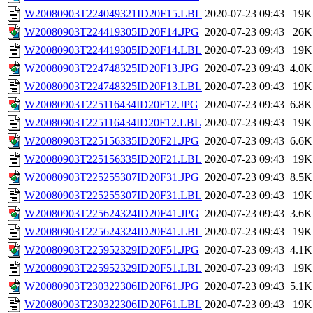
W20080903T224049321ID20F15.LBL
2020-07-23 09:43
19K
W20080903T224419305ID20F14.JPG
2020-07-23 09:43
26K
W20080903T224419305ID20F14.LBL
2020-07-23 09:43
19K
W20080903T224748325ID20F13.JPG
2020-07-23 09:43
4.0K
W20080903T224748325ID20F13.LBL
2020-07-23 09:43
19K
W20080903T225116434ID20F12.JPG
2020-07-23 09:43
6.8K
W20080903T225116434ID20F12.LBL
2020-07-23 09:43
19K
W20080903T225156335ID20F21.JPG
2020-07-23 09:43
6.6K
W20080903T225156335ID20F21.LBL
2020-07-23 09:43
19K
W20080903T225255307ID20F31.JPG
2020-07-23 09:43
8.5K
W20080903T225255307ID20F31.LBL
2020-07-23 09:43
19K
W20080903T225624324ID20F41.JPG
2020-07-23 09:43
3.6K
W20080903T225624324ID20F41.LBL
2020-07-23 09:43
19K
W20080903T225952329ID20F51.JPG
2020-07-23 09:43
4.1K
W20080903T225952329ID20F51.LBL
2020-07-23 09:43
19K
W20080903T230322306ID20F61.JPG
2020-07-23 09:43
5.1K
W20080903T230322306ID20F61.LBL
2020-07-23 09:43
19K