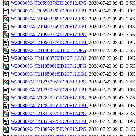
W20080904T205903763ID20F12.JPG
2020-07-23 09:43
3.5K
W20080904T205903763ID20F12.LBL
2020-07-23 09:43
19K
W20080904T210403769ID20F12.JPG
2020-07-23 09:43
3.4K
W20080904T210403769ID20F12.LBL
2020-07-23 09:43
19K
W20080904T210903774ID20F12.JPG
2020-07-23 09:43
3.5K
W20080904T210903774ID20F12.LBL
2020-07-23 09:43
19K
W20080904T211403770ID20F12.JPG
2020-07-23 09:43
3.5K
W20080904T211403770ID20F12.LBL
2020-07-23 09:43
19K
W20080904T211859818ID20F12.JPG
2020-07-23 09:43
3.5K
W20080904T211859818ID20F12.LBL
2020-07-23 09:43
19K
W20080904T212359953ID20F12.JPG
2020-07-23 09:43
3.4K
W20080904T212359953ID20F12.LBL
2020-07-23 09:43
19K
W20080904T212859955ID20F12.JPG
2020-07-23 09:43
3.2K
W20080904T212859955ID20F12.LBL
2020-07-23 09:43
19K
W20080904T213359975ID20F12.JPG
2020-07-23 09:43
3.3K
W20080904T213359975ID20F12.LBL
2020-07-23 09:43
19K
W20080904T213859945ID20F12.JPG
2020-07-23 09:43
3.4K