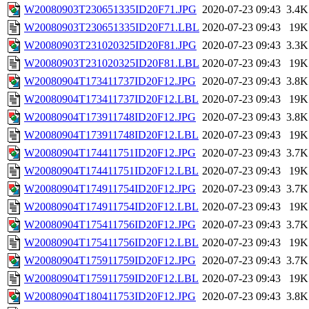
W20080903T230651335ID20F71.JPG
2020-07-23 09:43
3.4K
W20080903T230651335ID20F71.LBL
2020-07-23 09:43
19K
W20080903T231020325ID20F81.JPG
2020-07-23 09:43
3.3K
W20080903T231020325ID20F81.LBL
2020-07-23 09:43
19K
W20080904T173411737ID20F12.JPG
2020-07-23 09:43
3.8K
W20080904T173411737ID20F12.LBL
2020-07-23 09:43
19K
W20080904T173911748ID20F12.JPG
2020-07-23 09:43
3.8K
W20080904T173911748ID20F12.LBL
2020-07-23 09:43
19K
W20080904T174411751ID20F12.JPG
2020-07-23 09:43
3.7K
W20080904T174411751ID20F12.LBL
2020-07-23 09:43
19K
W20080904T174911754ID20F12.JPG
2020-07-23 09:43
3.7K
W20080904T174911754ID20F12.LBL
2020-07-23 09:43
19K
W20080904T175411756ID20F12.JPG
2020-07-23 09:43
3.7K
W20080904T175411756ID20F12.LBL
2020-07-23 09:43
19K
W20080904T175911759ID20F12.JPG
2020-07-23 09:43
3.7K
W20080904T175911759ID20F12.LBL
2020-07-23 09:43
19K
W20080904T180411753ID20F12.JPG
2020-07-23 09:43
3.8K