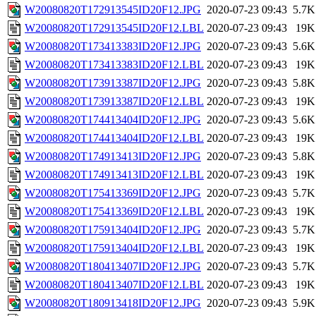
W20080820T172913545ID20F12.JPG
2020-07-23 09:43
5.7K
W20080820T172913545ID20F12.LBL
2020-07-23 09:43
19K
W20080820T173413383ID20F12.JPG
2020-07-23 09:43
5.6K
W20080820T173413383ID20F12.LBL
2020-07-23 09:43
19K
W20080820T173913387ID20F12.JPG
2020-07-23 09:43
5.8K
W20080820T173913387ID20F12.LBL
2020-07-23 09:43
19K
W20080820T174413404ID20F12.JPG
2020-07-23 09:43
5.6K
W20080820T174413404ID20F12.LBL
2020-07-23 09:43
19K
W20080820T174913413ID20F12.JPG
2020-07-23 09:43
5.8K
W20080820T174913413ID20F12.LBL
2020-07-23 09:43
19K
W20080820T175413369ID20F12.JPG
2020-07-23 09:43
5.7K
W20080820T175413369ID20F12.LBL
2020-07-23 09:43
19K
W20080820T175913404ID20F12.JPG
2020-07-23 09:43
5.7K
W20080820T175913404ID20F12.LBL
2020-07-23 09:43
19K
W20080820T180413407ID20F12.JPG
2020-07-23 09:43
5.7K
W20080820T180413407ID20F12.LBL
2020-07-23 09:43
19K
W20080820T180913418ID20F12.JPG
2020-07-23 09:43
5.9K