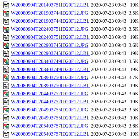
W20080904T201403751ID20F12.LBL
2020-07-23 09:43
19K
W20080904T201903744ID20F12.JPG
2020-07-23 09:43
3.5K
W20080904T201903744ID20F12.LBL
2020-07-23 09:43
19K
W20080904T202403751ID20F12.JPG
2020-07-23 09:43
3.5K
W20080904T202403751ID20F12.LBL
2020-07-23 09:43
19K
W20080904T202903745ID20F12.JPG
2020-07-23 09:43
3.6K
W20080904T202903745ID20F12.LBL
2020-07-23 09:43
19K
W20080904T203403749ID20F12.JPG
2020-07-23 09:43
3.5K
W20080904T203403749ID20F12.LBL
2020-07-23 09:43
19K
W20080904T203903750ID20F12.JPG
2020-07-23 09:43
3.7K
W20080904T203903750ID20F12.LBL
2020-07-23 09:43
19K
W20080904T204403752ID20F12.JPG
2020-07-23 09:43
3.6K
W20080904T204403752ID20F12.LBL
2020-07-23 09:43
19K
W20080904T204903755ID20F12.JPG
2020-07-23 09:43
3.5K
W20080904T204903755ID20F12.LBL
2020-07-23 09:43
19K
W20080904T205403757ID20F12.JPG
2020-07-23 09:43
3.6K
W20080904T205403757ID20F12.LBL
2020-07-23 09:43
19K