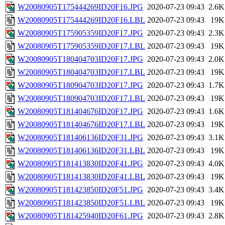
W20080905T175444269ID20F16.JPG
2020-07-23 09:43
2.6K
W20080905T175444269ID20F16.LBL
2020-07-23 09:43
19K
W20080905T175905359ID20F17.JPG
2020-07-23 09:43
2.3K
W20080905T175905359ID20F17.LBL
2020-07-23 09:43
19K
W20080905T180404703ID20F17.JPG
2020-07-23 09:43
2.0K
W20080905T180404703ID20F17.LBL
2020-07-23 09:43
19K
W20080905T180904703ID20F17.JPG
2020-07-23 09:43
1.7K
W20080905T180904703ID20F17.LBL
2020-07-23 09:43
19K
W20080905T181404676ID20F17.JPG
2020-07-23 09:43
1.6K
W20080905T181404676ID20F17.LBL
2020-07-23 09:43
19K
W20080905T181406136ID20F31.JPG
2020-07-23 09:43
3.1K
W20080905T181406136ID20F31.LBL
2020-07-23 09:43
19K
W20080905T181413830ID20F41.JPG
2020-07-23 09:43
4.0K
W20080905T181413830ID20F41.LBL
2020-07-23 09:43
19K
W20080905T181423850ID20F51.JPG
2020-07-23 09:43
3.4K
W20080905T181423850ID20F51.LBL
2020-07-23 09:43
19K
W20080905T181425940ID20F61.JPG
2020-07-23 09:43
2.8K