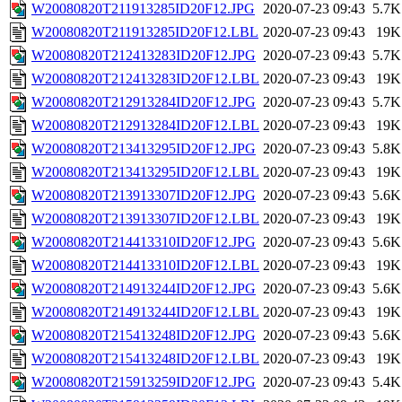
W20080820T211913285ID20F12.JPG
2020-07-23 09:43
5.7K
W20080820T211913285ID20F12.LBL
2020-07-23 09:43
19K
W20080820T212413283ID20F12.JPG
2020-07-23 09:43
5.7K
W20080820T212413283ID20F12.LBL
2020-07-23 09:43
19K
W20080820T212913284ID20F12.JPG
2020-07-23 09:43
5.7K
W20080820T212913284ID20F12.LBL
2020-07-23 09:43
19K
W20080820T213413295ID20F12.JPG
2020-07-23 09:43
5.8K
W20080820T213413295ID20F12.LBL
2020-07-23 09:43
19K
W20080820T213913307ID20F12.JPG
2020-07-23 09:43
5.6K
W20080820T213913307ID20F12.LBL
2020-07-23 09:43
19K
W20080820T214413310ID20F12.JPG
2020-07-23 09:43
5.6K
W20080820T214413310ID20F12.LBL
2020-07-23 09:43
19K
W20080820T214913244ID20F12.JPG
2020-07-23 09:43
5.6K
W20080820T214913244ID20F12.LBL
2020-07-23 09:43
19K
W20080820T215413248ID20F12.JPG
2020-07-23 09:43
5.6K
W20080820T215413248ID20F12.LBL
2020-07-23 09:43
19K
W20080820T215913259ID20F12.JPG
2020-07-23 09:43
5.4K