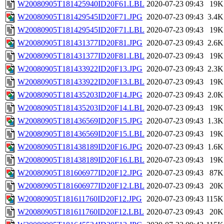
W20080905T181425940ID20F61.LBL
2020-07-23 09:43
19K
W20080905T181429545ID20F71.JPG
2020-07-23 09:43
3.4K
W20080905T181429545ID20F71.LBL
2020-07-23 09:43
19K
W20080905T181431377ID20F81.JPG
2020-07-23 09:43
2.6K
W20080905T181431377ID20F81.LBL
2020-07-23 09:43
19K
W20080905T181433922ID20F13.JPG
2020-07-23 09:43
2.3K
W20080905T181433922ID20F13.LBL
2020-07-23 09:43
19K
W20080905T181435203ID20F14.JPG
2020-07-23 09:43
2.0K
W20080905T181435203ID20F14.LBL
2020-07-23 09:43
19K
W20080905T181436569ID20F15.JPG
2020-07-23 09:43
1.3K
W20080905T181436569ID20F15.LBL
2020-07-23 09:43
19K
W20080905T181438189ID20F16.JPG
2020-07-23 09:43
1.6K
W20080905T181438189ID20F16.LBL
2020-07-23 09:43
19K
W20080905T181606977ID20F12.JPG
2020-07-23 09:43
87K
W20080905T181606977ID20F12.LBL
2020-07-23 09:43
20K
W20080905T181611760ID20F12.JPG
2020-07-23 09:43
115K
W20080905T181611760ID20F12.LBL
2020-07-23 09:43
20K