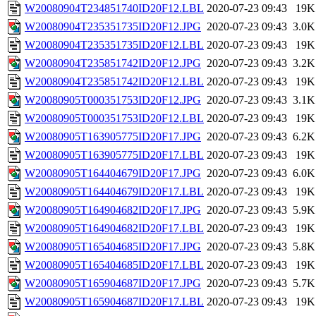
W20080904T234851740ID20F12.LBL
2020-07-23 09:43
19K
W20080904T235351735ID20F12.JPG
2020-07-23 09:43
3.0K
W20080904T235351735ID20F12.LBL
2020-07-23 09:43
19K
W20080904T235851742ID20F12.JPG
2020-07-23 09:43
3.2K
W20080904T235851742ID20F12.LBL
2020-07-23 09:43
19K
W20080905T000351753ID20F12.JPG
2020-07-23 09:43
3.1K
W20080905T000351753ID20F12.LBL
2020-07-23 09:43
19K
W20080905T163905775ID20F17.JPG
2020-07-23 09:43
6.2K
W20080905T163905775ID20F17.LBL
2020-07-23 09:43
19K
W20080905T164404679ID20F17.JPG
2020-07-23 09:43
6.0K
W20080905T164404679ID20F17.LBL
2020-07-23 09:43
19K
W20080905T164904682ID20F17.JPG
2020-07-23 09:43
5.9K
W20080905T164904682ID20F17.LBL
2020-07-23 09:43
19K
W20080905T165404685ID20F17.JPG
2020-07-23 09:43
5.8K
W20080905T165404685ID20F17.LBL
2020-07-23 09:43
19K
W20080905T165904687ID20F17.JPG
2020-07-23 09:43
5.7K
W20080905T165904687ID20F17.LBL
2020-07-23 09:43
19K