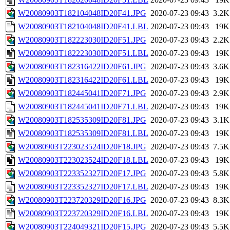
W20080903T182104048ID20F41.JPG
2020-07-23 09:43
3.2K
W20080903T182104048ID20F41.LBL
2020-07-23 09:43
19K
W20080903T182223030ID20F51.JPG
2020-07-23 09:43
2.2K
W20080903T182223030ID20F51.LBL
2020-07-23 09:43
19K
W20080903T182316422ID20F61.JPG
2020-07-23 09:43
3.6K
W20080903T182316422ID20F61.LBL
2020-07-23 09:43
19K
W20080903T182445041ID20F71.JPG
2020-07-23 09:43
2.9K
W20080903T182445041ID20F71.LBL
2020-07-23 09:43
19K
W20080903T182535309ID20F81.JPG
2020-07-23 09:43
3.1K
W20080903T182535309ID20F81.LBL
2020-07-23 09:43
19K
W20080903T223023524ID20F18.JPG
2020-07-23 09:43
7.5K
W20080903T223023524ID20F18.LBL
2020-07-23 09:43
19K
W20080903T223352327ID20F17.JPG
2020-07-23 09:43
5.8K
W20080903T223352327ID20F17.LBL
2020-07-23 09:43
19K
W20080903T223720329ID20F16.JPG
2020-07-23 09:43
8.3K
W20080903T223720329ID20F16.LBL
2020-07-23 09:43
19K
W20080903T224049321ID20F15.JPG
2020-07-23 09:43
5.5K