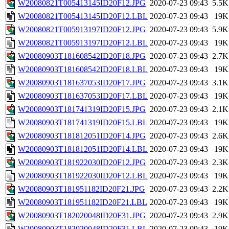
W20080821T005413145ID20F12.JPG
2020-07-23 09:43
5.5K
W20080821T005413145ID20F12.LBL
2020-07-23 09:43
19K
W20080821T005913197ID20F12.JPG
2020-07-23 09:43
5.9K
W20080821T005913197ID20F12.LBL
2020-07-23 09:43
19K
W20080903T181608542ID20F18.JPG
2020-07-23 09:43
2.7K
W20080903T181608542ID20F18.LBL
2020-07-23 09:43
19K
W20080903T181637053ID20F17.JPG
2020-07-23 09:43
3.1K
W20080903T181637053ID20F17.LBL
2020-07-23 09:43
19K
W20080903T181741319ID20F15.JPG
2020-07-23 09:43
2.1K
W20080903T181741319ID20F15.LBL
2020-07-23 09:43
19K
W20080903T181812051ID20F14.JPG
2020-07-23 09:43
2.6K
W20080903T181812051ID20F14.LBL
2020-07-23 09:43
19K
W20080903T181922030ID20F12.JPG
2020-07-23 09:43
2.3K
W20080903T181922030ID20F12.LBL
2020-07-23 09:43
19K
W20080903T181951182ID20F21.JPG
2020-07-23 09:43
2.2K
W20080903T181951182ID20F21.LBL
2020-07-23 09:43
19K
W20080903T182020048ID20F31.JPG
2020-07-23 09:43
2.9K
W20080903T182020048ID20F31.LBL
2020-07-23 09:43
19K