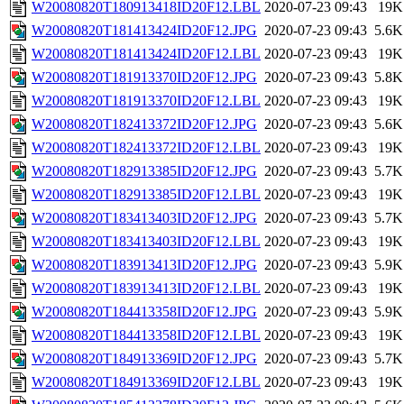
W20080820T180913418ID20F12.LBL
2020-07-23 09:43
19K
W20080820T181413424ID20F12.JPG
2020-07-23 09:43
5.6K
W20080820T181413424ID20F12.LBL
2020-07-23 09:43
19K
W20080820T181913370ID20F12.JPG
2020-07-23 09:43
5.8K
W20080820T181913370ID20F12.LBL
2020-07-23 09:43
19K
W20080820T182413372ID20F12.JPG
2020-07-23 09:43
5.6K
W20080820T182413372ID20F12.LBL
2020-07-23 09:43
19K
W20080820T182913385ID20F12.JPG
2020-07-23 09:43
5.7K
W20080820T182913385ID20F12.LBL
2020-07-23 09:43
19K
W20080820T183413403ID20F12.JPG
2020-07-23 09:43
5.7K
W20080820T183413403ID20F12.LBL
2020-07-23 09:43
19K
W20080820T183913413ID20F12.JPG
2020-07-23 09:43
5.9K
W20080820T183913413ID20F12.LBL
2020-07-23 09:43
19K
W20080820T184413358ID20F12.JPG
2020-07-23 09:43
5.9K
W20080820T184413358ID20F12.LBL
2020-07-23 09:43
19K
W20080820T184913369ID20F12.JPG
2020-07-23 09:43
5.7K
W20080820T184913369ID20F12.LBL
2020-07-23 09:43
19K