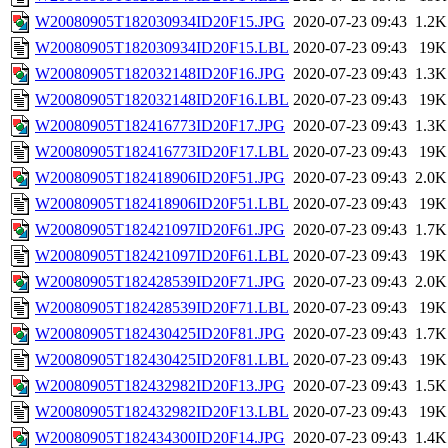
W20080905T182030934ID20F15.JPG
2020-07-23 09:43
1.2K
W20080905T182030934ID20F15.LBL
2020-07-23 09:43
19K
W20080905T182032148ID20F16.JPG
2020-07-23 09:43
1.3K
W20080905T182032148ID20F16.LBL
2020-07-23 09:43
19K
W20080905T182416773ID20F17.JPG
2020-07-23 09:43
1.3K
W20080905T182416773ID20F17.LBL
2020-07-23 09:43
19K
W20080905T182418906ID20F51.JPG
2020-07-23 09:43
2.0K
W20080905T182418906ID20F51.LBL
2020-07-23 09:43
19K
W20080905T182421097ID20F61.JPG
2020-07-23 09:43
1.7K
W20080905T182421097ID20F61.LBL
2020-07-23 09:43
19K
W20080905T182428539ID20F71.JPG
2020-07-23 09:43
2.0K
W20080905T182428539ID20F71.LBL
2020-07-23 09:43
19K
W20080905T182430425ID20F81.JPG
2020-07-23 09:43
1.7K
W20080905T182430425ID20F81.LBL
2020-07-23 09:43
19K
W20080905T182432982ID20F13.JPG
2020-07-23 09:43
1.5K
W20080905T182432982ID20F13.LBL
2020-07-23 09:43
19K
W20080905T182434300ID20F14.JPG
2020-07-23 09:43
1.4K