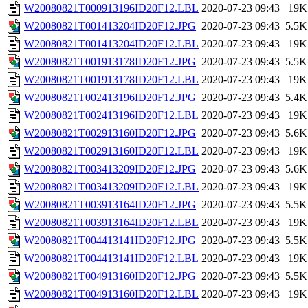
W20080821T000913196ID20F12.LBL
2020-07-23 09:43
19K
W20080821T001413204ID20F12.JPG
2020-07-23 09:43
5.5K
W20080821T001413204ID20F12.LBL
2020-07-23 09:43
19K
W20080821T001913178ID20F12.JPG
2020-07-23 09:43
5.5K
W20080821T001913178ID20F12.LBL
2020-07-23 09:43
19K
W20080821T002413196ID20F12.JPG
2020-07-23 09:43
5.4K
W20080821T002413196ID20F12.LBL
2020-07-23 09:43
19K
W20080821T002913160ID20F12.JPG
2020-07-23 09:43
5.6K
W20080821T002913160ID20F12.LBL
2020-07-23 09:43
19K
W20080821T003413209ID20F12.JPG
2020-07-23 09:43
5.6K
W20080821T003413209ID20F12.LBL
2020-07-23 09:43
19K
W20080821T003913164ID20F12.JPG
2020-07-23 09:43
5.5K
W20080821T003913164ID20F12.LBL
2020-07-23 09:43
19K
W20080821T004413141ID20F12.JPG
2020-07-23 09:43
5.5K
W20080821T004413141ID20F12.LBL
2020-07-23 09:43
19K
W20080821T004913160ID20F12.JPG
2020-07-23 09:43
5.5K
W20080821T004913160ID20F12.LBL
2020-07-23 09:43
19K