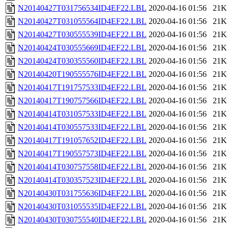
N20140427T031756534ID4EF22.LBL
2020-04-16 01:56
21K
N20140427T031055564ID4EF22.LBL
2020-04-16 01:56
21K
N20140427T030555539ID4EF22.LBL
2020-04-16 01:56
21K
N20140424T030555669ID4EF22.LBL
2020-04-16 01:56
21K
N20140424T030355560ID4EF22.LBL
2020-04-16 01:56
21K
N20140420T190555576ID4EF22.LBL
2020-04-16 01:56
21K
N20140417T191757533ID4EF22.LBL
2020-04-16 01:56
21K
N20140417T190757566ID4EF22.LBL
2020-04-16 01:56
21K
N20140414T031057533ID4EF22.LBL
2020-04-16 01:56
21K
N20140414T030557533ID4EF22.LBL
2020-04-16 01:56
21K
N20140417T191057652ID4EF22.LBL
2020-04-16 01:56
21K
N20140417T190557573ID4EF22.LBL
2020-04-16 01:56
21K
N20140414T030757558ID4EF22.LBL
2020-04-16 01:56
21K
N20140414T030357523ID4EF22.LBL
2020-04-16 01:56
21K
N20140430T031755636ID4EF22.LBL
2020-04-16 01:56
21K
N20140430T031055535ID4EF22.LBL
2020-04-16 01:56
21K
N20140430T030755540ID4EF22.LBL
2020-04-16 01:56
21K