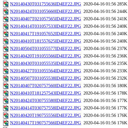
N20140430T031755636ID4EF22.JPG
2020-04-16 01:56
285K
N20140424T031055660ID4EF22.JPG
2020-04-16 01:56
244K
N20140407T021057565ID4EF22.JPG
2020-04-16 01:56
241K
N20140414T031057533ID4EF22.JPG
2020-04-16 01:56
240K
N20140417T191057652ID4EF22.JPG
2020-04-16 01:56
240K
N20140410T181557625ID4EF22.JPG
2020-04-16 01:56
240K
N20140504T031055577ID4EF22.JPG
2020-04-16 01:56
237K
N20140420T191055566ID4EF22.JPG
2020-04-16 01:56
236K
N20140430T031055535ID4EF22.JPG
2020-04-16 01:56
235K
N20140427T031055564ID4EF22.JPG
2020-04-16 01:56
233K
N20140507T031055538ID4EF22.JPG
2020-04-16 01:56
232K
N20140407T020757560ID4EF22.JPG
2020-04-16 01:56
180K
N20140410T181257543ID4EF22.JPG
2020-04-16 01:56
178K
N20140424T030755580ID4EF22.JPG
2020-04-16 01:56
177K
N20140414T030757558ID4EF22.JPG
2020-04-16 01:56
177K
N20140420T190755556ID4EF22.JPG
2020-04-16 01:56
176K
N20140417T190757566ID4EF22.JPG
2020-04-16 01:56
176K