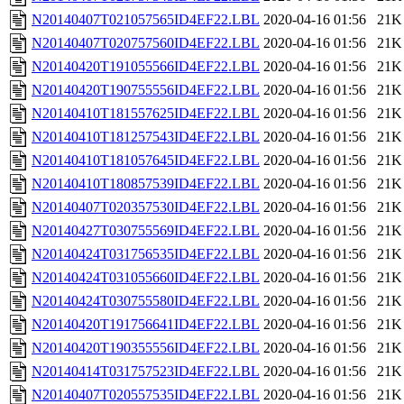
N20140407T021057565ID4EF22.LBL
2020-04-16 01:56
21K
N20140407T020757560ID4EF22.LBL
2020-04-16 01:56
21K
N20140420T191055566ID4EF22.LBL
2020-04-16 01:56
21K
N20140420T190755556ID4EF22.LBL
2020-04-16 01:56
21K
N20140410T181557625ID4EF22.LBL
2020-04-16 01:56
21K
N20140410T181257543ID4EF22.LBL
2020-04-16 01:56
21K
N20140410T181057645ID4EF22.LBL
2020-04-16 01:56
21K
N20140410T180857539ID4EF22.LBL
2020-04-16 01:56
21K
N20140407T020357530ID4EF22.LBL
2020-04-16 01:56
21K
N20140427T030755569ID4EF22.LBL
2020-04-16 01:56
21K
N20140424T031756535ID4EF22.LBL
2020-04-16 01:56
21K
N20140424T031055660ID4EF22.LBL
2020-04-16 01:56
21K
N20140424T030755580ID4EF22.LBL
2020-04-16 01:56
21K
N20140420T191756641ID4EF22.LBL
2020-04-16 01:56
21K
N20140420T190355556ID4EF22.LBL
2020-04-16 01:56
21K
N20140414T031757523ID4EF22.LBL
2020-04-16 01:56
21K
N20140407T020557535ID4EF22.LBL
2020-04-16 01:56
21K