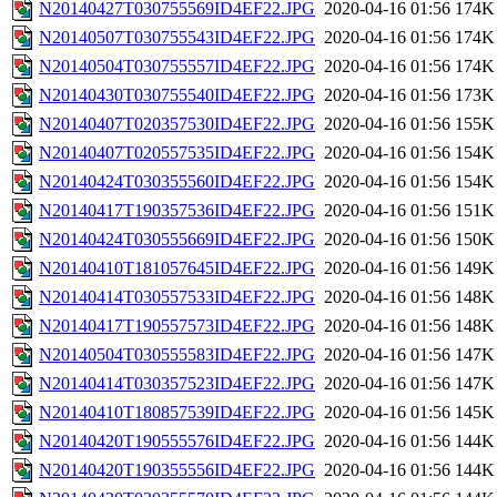
N20140427T030755569ID4EF22.JPG
2020-04-16 01:56
174K
N20140507T030755543ID4EF22.JPG
2020-04-16 01:56
174K
N20140504T030755557ID4EF22.JPG
2020-04-16 01:56
174K
N20140430T030755540ID4EF22.JPG
2020-04-16 01:56
173K
N20140407T020357530ID4EF22.JPG
2020-04-16 01:56
155K
N20140407T020557535ID4EF22.JPG
2020-04-16 01:56
154K
N20140424T030355560ID4EF22.JPG
2020-04-16 01:56
154K
N20140417T190357536ID4EF22.JPG
2020-04-16 01:56
151K
N20140424T030555669ID4EF22.JPG
2020-04-16 01:56
150K
N20140410T181057645ID4EF22.JPG
2020-04-16 01:56
149K
N20140414T030557533ID4EF22.JPG
2020-04-16 01:56
148K
N20140417T190557573ID4EF22.JPG
2020-04-16 01:56
148K
N20140504T030555583ID4EF22.JPG
2020-04-16 01:56
147K
N20140414T030357523ID4EF22.JPG
2020-04-16 01:56
147K
N20140410T180857539ID4EF22.JPG
2020-04-16 01:56
145K
N20140420T190555576ID4EF22.JPG
2020-04-16 01:56
144K
N20140420T190355556ID4EF22.JPG
2020-04-16 01:56
144K