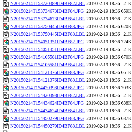
N20150214T153720389ID4BF82.LBL
2019-02-19 18:36
21K
N20150214T153734673ID4BF84.JPG
2019-02-19 18:36
659K
N20150214T153734673ID4BF84.LBL
2019-02-19 18:36
21K
N20150214T153750445ID4BF88.JPG
2019-02-19 18:36
620K
N20150214T153750445ID4BF88.LBL
2019-02-19 18:36
21K
N20150214T154051351ID4BF82.JPG
2019-02-19 18:36
724K
N20150214T154051351ID4BF82.LBL
2019-02-19 18:36
21K
N20150214T154105581ID4BF84.JPG
2019-02-19 18:36
670K
N20150214T154105581ID4BF84.LBL
2019-02-19 18:36
21K
N20150214T154121376ID4BF88.JPG
2019-02-19 18:36
661K
N20150214T154121376ID4BF88.LBL
2019-02-19 18:36
21K
N20150214T154420398ID4BF82.JPG
2019-02-19 18:36
703K
N20150214T154420398ID4BF82.LBL
2019-02-19 18:36
21K
N20150214T154434624ID4BF84.JPG
2019-02-19 18:36
638K
N20150214T154434624ID4BF84.LBL
2019-02-19 18:36
21K
N20150214T154450279ID4BF88.JPG
2019-02-19 18:36
687K
N20150214T154450279ID4BF88.LBL
2019-02-19 18:36
21K