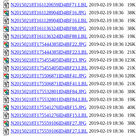
N20150218T161120659ID4BF71.LBL
2019-02-19 18:36
19K
N20150218T161128904ID4BF16.JPG
2019-02-19 18:36
38K
N20150218T161128904ID4BF16.LBL
2019-02-19 18:36
19K
N20150218T161136324ID4BF88.JPG
2019-02-19 18:36
38K
N20150218T161136324ID4BF88.LBL
2019-02-19 18:36
19K
N20150218T175444385ID4BF22.JPG
2019-02-19 18:36
126K
N20150218T175444385ID4BF22.LBL
2019-02-19 18:36
21K
N20150218T175455405ID4BF23.JPG
2019-02-19 18:36
123K
N20150218T175455405ID4BF23.LBL
2019-02-19 18:36
21K
N20150218T175506871ID4BF41.JPG
2019-02-19 18:36
128K
N20150218T175506871ID4BF41.LBL
2019-02-19 18:36
21K
N20150218T175532801ID4BF84.JPG
2019-02-19 18:36
38K
N20150218T175532801ID4BF84.LBL
2019-02-19 18:36
19K
N20150218T175541276ID4BF15.JPG
2019-02-19 18:36
40K
N20150218T175541276ID4BF15.LBL
2019-02-19 18:36
19K
N20150218T175559106ID4BF27.JPG
2019-02-19 18:36
38K
N20150218T175559106ID4BF27.LBL
2019-02-19 18:36
19K