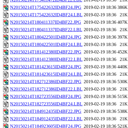
N20150214T175422632ID4BF24.JPG
2019-02-19 18:36
386K
N20150214T175422632ID4BF24.LBL
2019-02-19 18:36
21K
N20150214T180411337ID4BF22.JPG
2019-02-19 18:36
407K
N20150214T180411337ID4BF22.LBL
2019-02-19 18:36
21K
N20150214T180422501ID4BF24.JPG
2019-02-19 18:36
397K
N20150214T180422501ID4BF24.LBL
2019-02-19 18:36
21K
N20150214T181412380ID4BF22.JPG
2019-02-19 18:36
452K
N20150214T181412380ID4BF22.LBL
2019-02-19 18:36
21K
N20150214T181423615ID4BF24.JPG
2019-02-19 18:36
440K
N20150214T181423615ID4BF24.LBL
2019-02-19 18:36
21K
N20150214T182712386ID4BF22.JPG
2019-02-19 18:36
530K
N20150214T182712386ID4BF22.LBL
2019-02-19 18:36
21K
N20150214T182723556ID4BF24.JPG
2019-02-19 18:36
515K
N20150214T182723556ID4BF24.LBL
2019-02-19 18:36
21K
N20150214T184912435ID4BF22.JPG
2019-02-19 18:36
538K
N20150214T184912435ID4BF22.LBL
2019-02-19 18:36
21K
N20150214T184923605ID4BF24.JPG
2019-02-19 18:36
521K