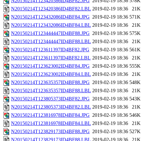
N20150214T123420386ID4BF82.JPG
2019-02-19 18:36
578K
N20150214T123420386ID4BF82.LBL
2019-02-19 18:36
21K
N20150214T123432086ID4BF84.JPG
2019-02-19 18:36
571K
N20150214T123432086ID4BF84.LBL
2019-02-19 18:36
21K
N20150214T123444447ID4BF88.JPG
2019-02-19 18:36
575K
N20150214T123444447ID4BF88.LBL
2019-02-19 18:36
21K
N20150214T123611397ID4BF82.JPG
2019-02-19 18:36
561K
N20150214T123611397ID4BF82.LBL
2019-02-19 18:36
21K
N20150214T123623002ID4BF84.JPG
2019-02-19 18:36
555K
N20150214T123623002ID4BF84.LBL
2019-02-19 18:36
21K
N20150214T123635357ID4BF88.JPG
2019-02-19 18:36
548K
N20150214T123635357ID4BF88.LBL
2019-02-19 18:36
21K
N20150214T123805373ID4BF82.JPG
2019-02-19 18:36
543K
N20150214T123805373ID4BF82.LBL
2019-02-19 18:36
21K
N20150214T123816978ID4BF84.JPG
2019-02-19 18:36
546K
N20150214T123816978ID4BF84.LBL
2019-02-19 18:36
21K
N20150214T123829173ID4BF88.JPG
2019-02-19 18:36
527K
N20150214T123829173ID4BF88.LBL
2019-02-19 18:36
21K