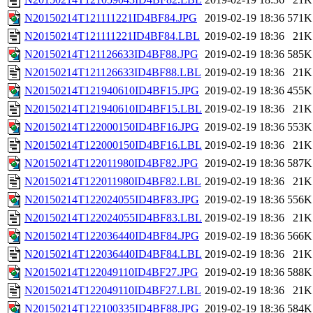
N20150214T121111221ID4BF84.JPG
2019-02-19 18:36
571K
N20150214T121111221ID4BF84.LBL
2019-02-19 18:36
21K
N20150214T121126633ID4BF88.JPG
2019-02-19 18:36
585K
N20150214T121126633ID4BF88.LBL
2019-02-19 18:36
21K
N20150214T121940610ID4BF15.JPG
2019-02-19 18:36
455K
N20150214T121940610ID4BF15.LBL
2019-02-19 18:36
21K
N20150214T122000150ID4BF16.JPG
2019-02-19 18:36
553K
N20150214T122000150ID4BF16.LBL
2019-02-19 18:36
21K
N20150214T122011980ID4BF82.JPG
2019-02-19 18:36
587K
N20150214T122011980ID4BF82.LBL
2019-02-19 18:36
21K
N20150214T122024055ID4BF83.JPG
2019-02-19 18:36
556K
N20150214T122024055ID4BF83.LBL
2019-02-19 18:36
21K
N20150214T122036440ID4BF84.JPG
2019-02-19 18:36
566K
N20150214T122036440ID4BF84.LBL
2019-02-19 18:36
21K
N20150214T122049110ID4BF27.JPG
2019-02-19 18:36
588K
N20150214T122049110ID4BF27.LBL
2019-02-19 18:36
21K
N20150214T122100335ID4BF88.JPG
2019-02-19 18:36
584K