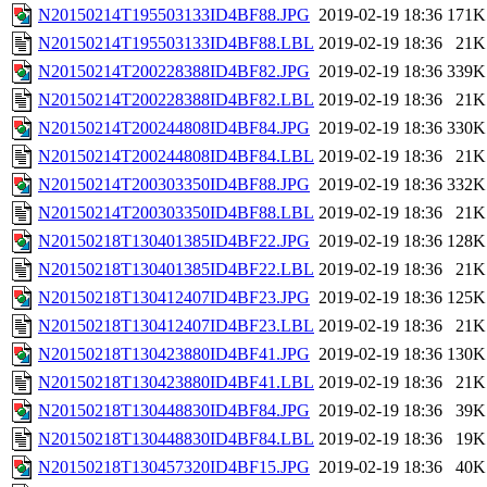
N20150214T195503133ID4BF88.JPG
2019-02-19 18:36
171K
N20150214T195503133ID4BF88.LBL
2019-02-19 18:36
21K
N20150214T200228388ID4BF82.JPG
2019-02-19 18:36
339K
N20150214T200228388ID4BF82.LBL
2019-02-19 18:36
21K
N20150214T200244808ID4BF84.JPG
2019-02-19 18:36
330K
N20150214T200244808ID4BF84.LBL
2019-02-19 18:36
21K
N20150214T200303350ID4BF88.JPG
2019-02-19 18:36
332K
N20150214T200303350ID4BF88.LBL
2019-02-19 18:36
21K
N20150218T130401385ID4BF22.JPG
2019-02-19 18:36
128K
N20150218T130401385ID4BF22.LBL
2019-02-19 18:36
21K
N20150218T130412407ID4BF23.JPG
2019-02-19 18:36
125K
N20150218T130412407ID4BF23.LBL
2019-02-19 18:36
21K
N20150218T130423880ID4BF41.JPG
2019-02-19 18:36
130K
N20150218T130423880ID4BF41.LBL
2019-02-19 18:36
21K
N20150218T130448830ID4BF84.JPG
2019-02-19 18:36
39K
N20150218T130448830ID4BF84.LBL
2019-02-19 18:36
19K
N20150218T130457320ID4BF15.JPG
2019-02-19 18:36
40K