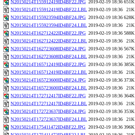
N20150214T155912419ID4BF22.JPG
2019-02-19 18:36
651K
N20150214T155912419ID4BF22.LBL
2019-02-19 18:36
21K
N20150214T155923594ID4BF24.JPG
2019-02-19 18:36
628K
N20150214T155923594ID4BF24.LBL
2019-02-19 18:36
21K
N20150214T162712422ID4BF22.JPG
2019-02-19 18:36
588K
N20150214T162712422ID4BF22.LBL
2019-02-19 18:36
21K
N20150214T162723608ID4BF24.JPG
2019-02-19 18:36
567K
N20150214T162723608ID4BF24.LBL
2019-02-19 18:36
21K
N20150214T165712419ID4BF22.JPG
2019-02-19 18:36
385K
N20150214T165712419ID4BF22.LBL
2019-02-19 18:36
21K
N20150214T165723600ID4BF24.JPG
2019-02-19 18:36
373K
N20150214T165723600ID4BF24.LBL
2019-02-19 18:36
21K
N20150214T172712417ID4BF22.JPG
2019-02-19 18:36
364K
N20150214T172712417ID4BF22.LBL
2019-02-19 18:36
21K
N20150214T172723637ID4BF24.JPG
2019-02-19 18:36
353K
N20150214T172723637ID4BF24.LBL
2019-02-19 18:36
21K
N20150214T175411472ID4BF22.JPG
2019-02-19 18:36
396K
N20150214T175411472ID4BF22.LBL
2019-02-19 18:36
21K