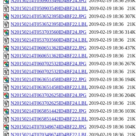
N20150214T050903549ID4BF24.JPG
2019-02-19 18:36
293K
N20150214T050903549ID4BF24.LBL
2019-02-19 18:36
21K
N20150214T053652395ID4BF22.JPG
2019-02-19 18:36
307K
N20150214T053652395ID4BF22.LBL
2019-02-19 18:36
21K
N20150214T053703560ID4BF24.JPG
2019-02-19 18:36
314K
N20150214T053703560ID4BF24.LBL
2019-02-19 18:36
21K
N20150214T060651362ID4BF22.JPG
2019-02-19 18:36
437K
N20150214T060651362ID4BF22.LBL
2019-02-19 18:36
21K
N20150214T060702532ID4BF24.JPG
2019-02-19 18:36
267K
N20150214T060702532ID4BF24.LBL
2019-02-19 18:36
21K
N20150214T063651458ID4BF22.JPG
2019-02-19 18:36
194K
N20150214T063651458ID4BF22.LBL
2019-02-19 18:36
21K
N20150214T063702625ID4BF24.JPG
2019-02-19 18:36
204K
N20150214T063702625ID4BF24.LBL
2019-02-19 18:36
21K
N20150214T065851442ID4BF22.JPG
2019-02-19 18:36
103K
N20150214T065851442ID4BF22.LBL
2019-02-19 18:36
21K
N20150214T070349674ID4BF22.JPG
2019-02-19 18:36
104K
N20150214T070349674ID4BF22.LBL
2019-02-19 18:36
21K