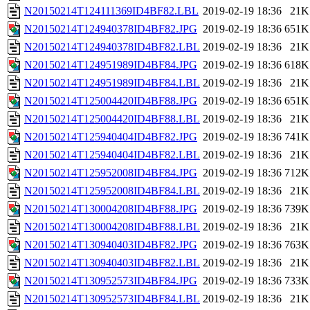
N20150214T124111369ID4BF82.LBL
2019-02-19 18:36
21K
N20150214T124940378ID4BF82.JPG
2019-02-19 18:36
651K
N20150214T124940378ID4BF82.LBL
2019-02-19 18:36
21K
N20150214T124951989ID4BF84.JPG
2019-02-19 18:36
618K
N20150214T124951989ID4BF84.LBL
2019-02-19 18:36
21K
N20150214T125004420ID4BF88.JPG
2019-02-19 18:36
651K
N20150214T125004420ID4BF88.LBL
2019-02-19 18:36
21K
N20150214T125940404ID4BF82.JPG
2019-02-19 18:36
741K
N20150214T125940404ID4BF82.LBL
2019-02-19 18:36
21K
N20150214T125952008ID4BF84.JPG
2019-02-19 18:36
712K
N20150214T125952008ID4BF84.LBL
2019-02-19 18:36
21K
N20150214T130004208ID4BF88.JPG
2019-02-19 18:36
739K
N20150214T130004208ID4BF88.LBL
2019-02-19 18:36
21K
N20150214T130940403ID4BF82.JPG
2019-02-19 18:36
763K
N20150214T130940403ID4BF82.LBL
2019-02-19 18:36
21K
N20150214T130952573ID4BF84.JPG
2019-02-19 18:36
733K
N20150214T130952573ID4BF84.LBL
2019-02-19 18:36
21K