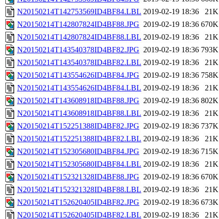
N20150214T142753569ID4BF84.LBL
2019-02-19 18:36
21K
N20150214T142807824ID4BF88.JPG
2019-02-19 18:36
670K
N20150214T142807824ID4BF88.LBL
2019-02-19 18:36
21K
N20150214T143540378ID4BF82.JPG
2019-02-19 18:36
793K
N20150214T143540378ID4BF82.LBL
2019-02-19 18:36
21K
N20150214T143554626ID4BF84.JPG
2019-02-19 18:36
758K
N20150214T143554626ID4BF84.LBL
2019-02-19 18:36
21K
N20150214T143608918ID4BF88.JPG
2019-02-19 18:36
802K
N20150214T143608918ID4BF88.LBL
2019-02-19 18:36
21K
N20150214T152251388ID4BF82.JPG
2019-02-19 18:36
737K
N20150214T152251388ID4BF82.LBL
2019-02-19 18:36
21K
N20150214T152305680ID4BF84.JPG
2019-02-19 18:36
715K
N20150214T152305680ID4BF84.LBL
2019-02-19 18:36
21K
N20150214T152321328ID4BF88.JPG
2019-02-19 18:36
670K
N20150214T152321328ID4BF88.LBL
2019-02-19 18:36
21K
N20150214T152620405ID4BF82.JPG
2019-02-19 18:36
673K
N20150214T152620405ID4BF82.LBL
2019-02-19 18:36
21K