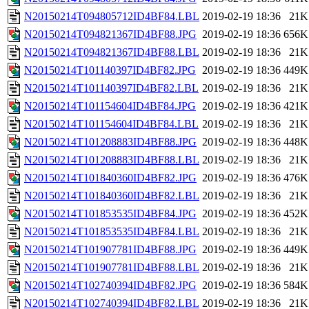
N20150214T094805712ID4BF84.LBL
2019-02-19 18:36
21K
N20150214T094821367ID4BF88.JPG
2019-02-19 18:36
656K
N20150214T094821367ID4BF88.LBL
2019-02-19 18:36
21K
N20150214T101140397ID4BF82.JPG
2019-02-19 18:36
449K
N20150214T101140397ID4BF82.LBL
2019-02-19 18:36
21K
N20150214T101154604ID4BF84.JPG
2019-02-19 18:36
421K
N20150214T101154604ID4BF84.LBL
2019-02-19 18:36
21K
N20150214T101208883ID4BF88.JPG
2019-02-19 18:36
448K
N20150214T101208883ID4BF88.LBL
2019-02-19 18:36
21K
N20150214T101840360ID4BF82.JPG
2019-02-19 18:36
476K
N20150214T101840360ID4BF82.LBL
2019-02-19 18:36
21K
N20150214T101853535ID4BF84.JPG
2019-02-19 18:36
452K
N20150214T101853535ID4BF84.LBL
2019-02-19 18:36
21K
N20150214T101907781ID4BF88.JPG
2019-02-19 18:36
449K
N20150214T101907781ID4BF88.LBL
2019-02-19 18:36
21K
N20150214T102740394ID4BF82.JPG
2019-02-19 18:36
584K
N20150214T102740394ID4BF82.LBL
2019-02-19 18:36
21K