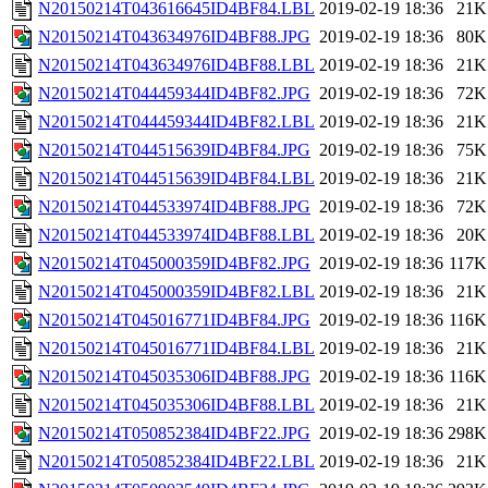
N20150214T043616645ID4BF84.LBL
2019-02-19 18:36
21K
N20150214T043634976ID4BF88.JPG
2019-02-19 18:36
80K
N20150214T043634976ID4BF88.LBL
2019-02-19 18:36
21K
N20150214T044459344ID4BF82.JPG
2019-02-19 18:36
72K
N20150214T044459344ID4BF82.LBL
2019-02-19 18:36
21K
N20150214T044515639ID4BF84.JPG
2019-02-19 18:36
75K
N20150214T044515639ID4BF84.LBL
2019-02-19 18:36
21K
N20150214T044533974ID4BF88.JPG
2019-02-19 18:36
72K
N20150214T044533974ID4BF88.LBL
2019-02-19 18:36
20K
N20150214T045000359ID4BF82.JPG
2019-02-19 18:36
117K
N20150214T045000359ID4BF82.LBL
2019-02-19 18:36
21K
N20150214T045016771ID4BF84.JPG
2019-02-19 18:36
116K
N20150214T045016771ID4BF84.LBL
2019-02-19 18:36
21K
N20150214T045035306ID4BF88.JPG
2019-02-19 18:36
116K
N20150214T045035306ID4BF88.LBL
2019-02-19 18:36
21K
N20150214T050852384ID4BF22.JPG
2019-02-19 18:36
298K
N20150214T050852384ID4BF22.LBL
2019-02-19 18:36
21K