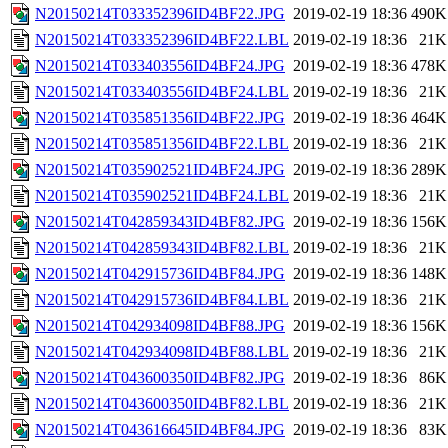
N20150214T033352396ID4BF22.JPG
2019-02-19 18:36
490K
N20150214T033352396ID4BF22.LBL
2019-02-19 18:36
21K
N20150214T033403556ID4BF24.JPG
2019-02-19 18:36
478K
N20150214T033403556ID4BF24.LBL
2019-02-19 18:36
21K
N20150214T035851356ID4BF22.JPG
2019-02-19 18:36
464K
N20150214T035851356ID4BF22.LBL
2019-02-19 18:36
21K
N20150214T035902521ID4BF24.JPG
2019-02-19 18:36
289K
N20150214T035902521ID4BF24.LBL
2019-02-19 18:36
21K
N20150214T042859343ID4BF82.JPG
2019-02-19 18:36
156K
N20150214T042859343ID4BF82.LBL
2019-02-19 18:36
21K
N20150214T042915736ID4BF84.JPG
2019-02-19 18:36
148K
N20150214T042915736ID4BF84.LBL
2019-02-19 18:36
21K
N20150214T042934098ID4BF88.JPG
2019-02-19 18:36
156K
N20150214T042934098ID4BF88.LBL
2019-02-19 18:36
21K
N20150214T043600350ID4BF82.JPG
2019-02-19 18:36
86K
N20150214T043600350ID4BF82.LBL
2019-02-19 18:36
21K
N20150214T043616645ID4BF84.JPG
2019-02-19 18:36
83K