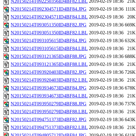
N20150214T092250356ID4BF82.LBL
2019-02-19 18:36
21K
N20150214T092304571ID4BF84.JPG
2019-02-19 18:36
111K
N20150214T092304571ID4BF84.LBL
2019-02-19 18:36
20K
N20150214T093051350ID4BF82.JPG
2019-02-19 18:36
669K
N20150214T093051350ID4BF82.LBL
2019-02-19 18:36
21K
N20150214T093105615ID4BF84.JPG
2019-02-19 18:36
632K
N20150214T093105615ID4BF84.LBL
2019-02-19 18:36
21K
N20150214T093121365ID4BF88.JPG
2019-02-19 18:36
688K
N20150214T093121365ID4BF88.LBL
2019-02-19 18:36
21K
N20150214T093920403ID4BF82.JPG
2019-02-19 18:36
726K
N20150214T093920403ID4BF82.LBL
2019-02-19 18:36
21K
N20150214T093934673ID4BF84.JPG
2019-02-19 18:36
678K
N20150214T093934673ID4BF84.LBL
2019-02-19 18:36
21K
N20150214T093950279ID4BF88.JPG
2019-02-19 18:36
737K
N20150214T093950279ID4BF88.LBL
2019-02-19 18:36
21K
N20150214T094751373ID4BF82.JPG
2019-02-19 18:36
643K
N20150214T094751373ID4BF82.LBL
2019-02-19 18:36
21K
N20150214T094805712ID4BF84.JPG
2019-02-19 18:36
611K