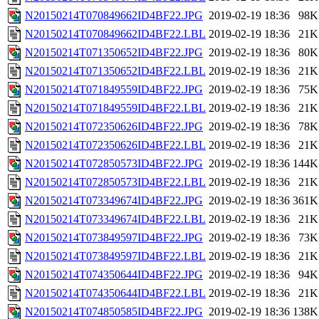
N20150214T070849662ID4BF22.JPG
2019-02-19 18:36
98K
N20150214T070849662ID4BF22.LBL
2019-02-19 18:36
21K
N20150214T071350652ID4BF22.JPG
2019-02-19 18:36
80K
N20150214T071350652ID4BF22.LBL
2019-02-19 18:36
21K
N20150214T071849559ID4BF22.JPG
2019-02-19 18:36
75K
N20150214T071849559ID4BF22.LBL
2019-02-19 18:36
21K
N20150214T072350626ID4BF22.JPG
2019-02-19 18:36
78K
N20150214T072350626ID4BF22.LBL
2019-02-19 18:36
21K
N20150214T072850573ID4BF22.JPG
2019-02-19 18:36
144K
N20150214T072850573ID4BF22.LBL
2019-02-19 18:36
21K
N20150214T073349674ID4BF22.JPG
2019-02-19 18:36
361K
N20150214T073349674ID4BF22.LBL
2019-02-19 18:36
21K
N20150214T073849597ID4BF22.JPG
2019-02-19 18:36
73K
N20150214T073849597ID4BF22.LBL
2019-02-19 18:36
21K
N20150214T074350644ID4BF22.JPG
2019-02-19 18:36
94K
N20150214T074350644ID4BF22.LBL
2019-02-19 18:36
21K
N20150214T074850585ID4BF22.JPG
2019-02-19 18:36
138K