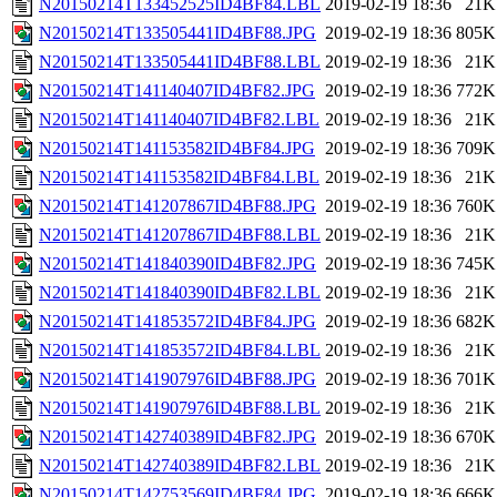
N20150214T133452525ID4BF84.LBL
2019-02-19 18:36
21K
N20150214T133505441ID4BF88.JPG
2019-02-19 18:36
805K
N20150214T133505441ID4BF88.LBL
2019-02-19 18:36
21K
N20150214T141140407ID4BF82.JPG
2019-02-19 18:36
772K
N20150214T141140407ID4BF82.LBL
2019-02-19 18:36
21K
N20150214T141153582ID4BF84.JPG
2019-02-19 18:36
709K
N20150214T141153582ID4BF84.LBL
2019-02-19 18:36
21K
N20150214T141207867ID4BF88.JPG
2019-02-19 18:36
760K
N20150214T141207867ID4BF88.LBL
2019-02-19 18:36
21K
N20150214T141840390ID4BF82.JPG
2019-02-19 18:36
745K
N20150214T141840390ID4BF82.LBL
2019-02-19 18:36
21K
N20150214T141853572ID4BF84.JPG
2019-02-19 18:36
682K
N20150214T141853572ID4BF84.LBL
2019-02-19 18:36
21K
N20150214T141907976ID4BF88.JPG
2019-02-19 18:36
701K
N20150214T141907976ID4BF88.LBL
2019-02-19 18:36
21K
N20150214T142740389ID4BF82.JPG
2019-02-19 18:36
670K
N20150214T142740389ID4BF82.LBL
2019-02-19 18:36
21K
N20150214T142753569ID4BF84.JPG
2019-02-19 18:36
666K