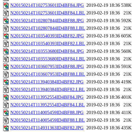
N20150214T102753601ID4BF84.JPG
2019-02-19 18:36
538K
N20150214T102753601ID4BF84.LBL
2019-02-19 18:36
21K
N20150214T102807844ID4BF88.JPG
2019-02-19 18:36
592K
N20150214T102807844ID4BF88.LBL
2019-02-19 18:36
21K
N20150214T103540393ID4BF82.JPG
2019-02-19 18:36
605K
N20150214T103540393ID4BF82.LBL
2019-02-19 18:36
21K
N20150214T103553680ID4BF84.JPG
2019-02-19 18:36
560K
N20150214T103553680ID4BF84.LBL
2019-02-19 18:36
21K
N20150214T103607953ID4BF88.JPG
2019-02-19 18:36
591K
N20150214T103607953ID4BF88.LBL
2019-02-19 18:36
21K
N20150214T113940384ID4BF82.JPG
2019-02-19 18:36
419K
N20150214T113940384ID4BF82.LBL
2019-02-19 18:36
21K
N20150214T113952554ID4BF84.JPG
2019-02-19 18:36
401K
N20150214T113952554ID4BF84.LBL
2019-02-19 18:36
21K
N20150214T114005459ID4BF88.JPG
2019-02-19 18:36
411K
N20150214T114005459ID4BF88.LBL
2019-02-19 18:36
21K
N20150214T114931363ID4BF82.JPG
2019-02-19 18:36
435K