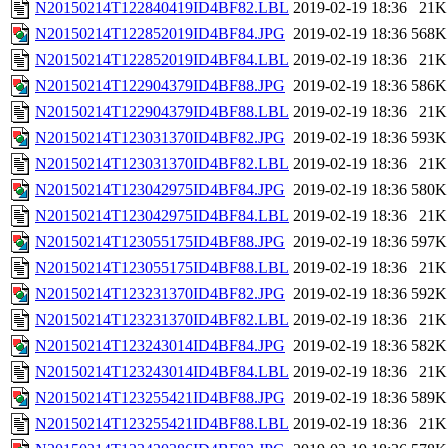
N20150214T122840419ID4BF82.LBL
2019-02-19 18:36
21K
N20150214T122852019ID4BF84.JPG
2019-02-19 18:36
568K
N20150214T122852019ID4BF84.LBL
2019-02-19 18:36
21K
N20150214T122904379ID4BF88.JPG
2019-02-19 18:36
586K
N20150214T122904379ID4BF88.LBL
2019-02-19 18:36
21K
N20150214T123031370ID4BF82.JPG
2019-02-19 18:36
593K
N20150214T123031370ID4BF82.LBL
2019-02-19 18:36
21K
N20150214T123042975ID4BF84.JPG
2019-02-19 18:36
580K
N20150214T123042975ID4BF84.LBL
2019-02-19 18:36
21K
N20150214T123055175ID4BF88.JPG
2019-02-19 18:36
597K
N20150214T123055175ID4BF88.LBL
2019-02-19 18:36
21K
N20150214T123231370ID4BF82.JPG
2019-02-19 18:36
592K
N20150214T123231370ID4BF82.LBL
2019-02-19 18:36
21K
N20150214T123243014ID4BF84.JPG
2019-02-19 18:36
582K
N20150214T123243014ID4BF84.LBL
2019-02-19 18:36
21K
N20150214T123255421ID4BF88.JPG
2019-02-19 18:36
589K
N20150214T123255421ID4BF88.LBL
2019-02-19 18:36
21K