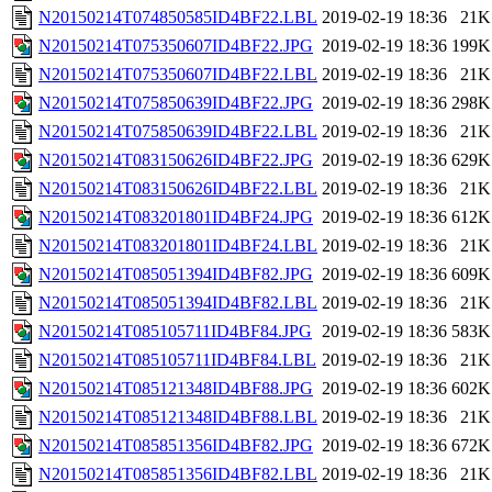
N20150214T074850585ID4BF22.LBL
2019-02-19 18:36
21K
N20150214T075350607ID4BF22.JPG
2019-02-19 18:36
199K
N20150214T075350607ID4BF22.LBL
2019-02-19 18:36
21K
N20150214T075850639ID4BF22.JPG
2019-02-19 18:36
298K
N20150214T075850639ID4BF22.LBL
2019-02-19 18:36
21K
N20150214T083150626ID4BF22.JPG
2019-02-19 18:36
629K
N20150214T083150626ID4BF22.LBL
2019-02-19 18:36
21K
N20150214T083201801ID4BF24.JPG
2019-02-19 18:36
612K
N20150214T083201801ID4BF24.LBL
2019-02-19 18:36
21K
N20150214T085051394ID4BF82.JPG
2019-02-19 18:36
609K
N20150214T085051394ID4BF82.LBL
2019-02-19 18:36
21K
N20150214T085105711ID4BF84.JPG
2019-02-19 18:36
583K
N20150214T085105711ID4BF84.LBL
2019-02-19 18:36
21K
N20150214T085121348ID4BF88.JPG
2019-02-19 18:36
602K
N20150214T085121348ID4BF88.LBL
2019-02-19 18:36
21K
N20150214T085851356ID4BF82.JPG
2019-02-19 18:36
672K
N20150214T085851356ID4BF82.LBL
2019-02-19 18:36
21K