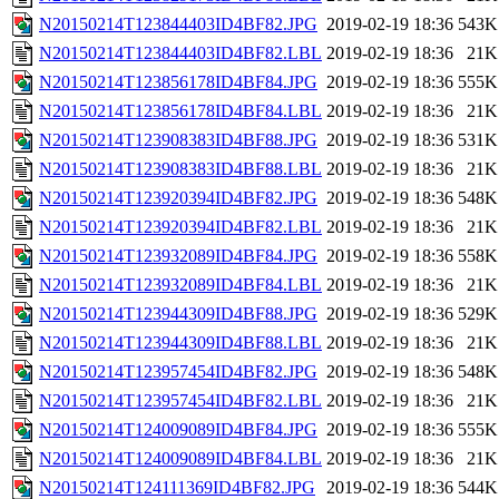
N20150214T123844403ID4BF82.JPG
2019-02-19 18:36
543K
N20150214T123844403ID4BF82.LBL
2019-02-19 18:36
21K
N20150214T123856178ID4BF84.JPG
2019-02-19 18:36
555K
N20150214T123856178ID4BF84.LBL
2019-02-19 18:36
21K
N20150214T123908383ID4BF88.JPG
2019-02-19 18:36
531K
N20150214T123908383ID4BF88.LBL
2019-02-19 18:36
21K
N20150214T123920394ID4BF82.JPG
2019-02-19 18:36
548K
N20150214T123920394ID4BF82.LBL
2019-02-19 18:36
21K
N20150214T123932089ID4BF84.JPG
2019-02-19 18:36
558K
N20150214T123932089ID4BF84.LBL
2019-02-19 18:36
21K
N20150214T123944309ID4BF88.JPG
2019-02-19 18:36
529K
N20150214T123944309ID4BF88.LBL
2019-02-19 18:36
21K
N20150214T123957454ID4BF82.JPG
2019-02-19 18:36
548K
N20150214T123957454ID4BF82.LBL
2019-02-19 18:36
21K
N20150214T124009089ID4BF84.JPG
2019-02-19 18:36
555K
N20150214T124009089ID4BF84.LBL
2019-02-19 18:36
21K
N20150214T124111369ID4BF82.JPG
2019-02-19 18:36
544K