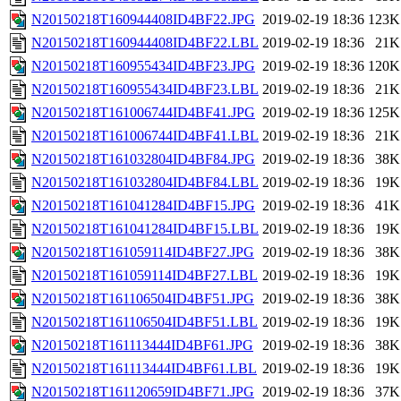
N20150218T160944408ID4BF22.JPG
2019-02-19 18:36
123K
N20150218T160944408ID4BF22.LBL
2019-02-19 18:36
21K
N20150218T160955434ID4BF23.JPG
2019-02-19 18:36
120K
N20150218T160955434ID4BF23.LBL
2019-02-19 18:36
21K
N20150218T161006744ID4BF41.JPG
2019-02-19 18:36
125K
N20150218T161006744ID4BF41.LBL
2019-02-19 18:36
21K
N20150218T161032804ID4BF84.JPG
2019-02-19 18:36
38K
N20150218T161032804ID4BF84.LBL
2019-02-19 18:36
19K
N20150218T161041284ID4BF15.JPG
2019-02-19 18:36
41K
N20150218T161041284ID4BF15.LBL
2019-02-19 18:36
19K
N20150218T161059114ID4BF27.JPG
2019-02-19 18:36
38K
N20150218T161059114ID4BF27.LBL
2019-02-19 18:36
19K
N20150218T161106504ID4BF51.JPG
2019-02-19 18:36
38K
N20150218T161106504ID4BF51.LBL
2019-02-19 18:36
19K
N20150218T161113444ID4BF61.JPG
2019-02-19 18:36
38K
N20150218T161113444ID4BF61.LBL
2019-02-19 18:36
19K
N20150218T161120659ID4BF71.JPG
2019-02-19 18:36
37K