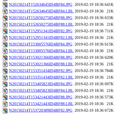
N20150214T152634645ID4BF84.JPG
2019-02-19 18:36
641K
N20150214T152634645ID4BF84.LBL
2019-02-19 18:36
21K
N20150214T152650275ID4BF88.JPG
2019-02-19 18:36
633K
N20150214T152650275ID4BF88.LBL
2019-02-19 18:36
21K
N20150214T152951341ID4BF82.JPG
2019-02-19 18:36
711K
N20150214T152951341ID4BF82.LBL
2019-02-19 18:36
21K
N20150214T153005576ID4BF84.JPG
2019-02-19 18:36
615K
N20150214T153005576ID4BF84.LBL
2019-02-19 18:36
21K
N20150214T153021366ID4BF88.JPG
2019-02-19 18:36
620K
N20150214T153021366ID4BF88.LBL
2019-02-19 18:36
21K
N20150214T153351434ID4BF82.JPG
2019-02-19 18:36
784K
N20150214T153351434ID4BF82.LBL
2019-02-19 18:36
21K
N20150214T153405823ID4BF84.JPG
2019-02-19 18:36
697K
N20150214T153405823ID4BF84.LBL
2019-02-19 18:36
21K
N20150214T153421443ID4BF88.JPG
2019-02-19 18:36
573K
N20150214T153421443ID4BF88.LBL
2019-02-19 18:36
21K
N20150214T153720389ID4BF82.JPG
2019-02-19 18:36
672K