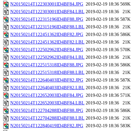
N20150214T122303001ID4BF84.JPG
2019-02-19 18:36
569K
N20150214T122303001ID4BF84.LBL
2019-02-19 18:36
21K
N20150214T122315196ID4BF88.JPG
2019-02-19 18:36
587K
N20150214T122315196ID4BF88.LBL
2019-02-19 18:36
21K
N20150214T122451362ID4BF82.JPG
2019-02-19 18:36
586K
N20150214T122451362ID4BF82.LBL
2019-02-19 18:36
21K
N20150214T122502962ID4BF84.JPG
2019-02-19 18:36
570K
N20150214T122502962ID4BF84.LBL
2019-02-19 18:36
21K
N20150214T122515318ID4BF88.JPG
2019-02-19 18:36
586K
N20150214T122515318ID4BF88.LBL
2019-02-19 18:36
21K
N20150214T122640403ID4BF82.JPG
2019-02-19 18:36
587K
N20150214T122640403ID4BF82.LBL
2019-02-19 18:36
21K
N20150214T122652003ID4BF84.JPG
2019-02-19 18:36
571K
N20150214T122652003ID4BF84.LBL
2019-02-19 18:36
21K
N20150214T122704288ID4BF88.JPG
2019-02-19 18:36
586K
N20150214T122704288ID4BF88.LBL
2019-02-19 18:36
21K
N20150214T122840419ID4BF82.JPG
2019-02-19 18:36
583K