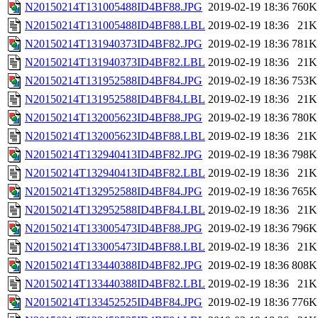
N20150214T131005488ID4BF88.JPG
2019-02-19 18:36
760K
N20150214T131005488ID4BF88.LBL
2019-02-19 18:36
21K
N20150214T131940373ID4BF82.JPG
2019-02-19 18:36
781K
N20150214T131940373ID4BF82.LBL
2019-02-19 18:36
21K
N20150214T131952588ID4BF84.JPG
2019-02-19 18:36
753K
N20150214T131952588ID4BF84.LBL
2019-02-19 18:36
21K
N20150214T132005623ID4BF88.JPG
2019-02-19 18:36
780K
N20150214T132005623ID4BF88.LBL
2019-02-19 18:36
21K
N20150214T132940413ID4BF82.JPG
2019-02-19 18:36
798K
N20150214T132940413ID4BF82.LBL
2019-02-19 18:36
21K
N20150214T132952588ID4BF84.JPG
2019-02-19 18:36
765K
N20150214T132952588ID4BF84.LBL
2019-02-19 18:36
21K
N20150214T133005473ID4BF88.JPG
2019-02-19 18:36
796K
N20150214T133005473ID4BF88.LBL
2019-02-19 18:36
21K
N20150214T133440388ID4BF82.JPG
2019-02-19 18:36
808K
N20150214T133440388ID4BF82.LBL
2019-02-19 18:36
21K
N20150214T133452525ID4BF84.JPG
2019-02-19 18:36
776K