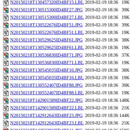
N20150218T130457320ID4BF15.LBL
2019-02-19 18:36
19K
N20150218T130515300ID4BF27.JPG
2019-02-19 18:36
39K
N20150218T130515300ID4BF27.LBL
2019-02-19 18:36
19K
N20150218T130522676ID4BF51.JPG
2019-02-19 18:36
39K
N20150218T130522676ID4BF51.LBL
2019-02-19 18:36
19K
N20150218T130529625ID4BF61.JPG
2019-02-19 18:36
38K
N20150218T130529625ID4BF61.LBL
2019-02-19 18:36
19K
N20150218T130536830ID4BF71.JPG
2019-02-19 18:36
37K
N20150218T130536830ID4BF71.LBL
2019-02-19 18:36
19K
N20150218T130545035ID4BF16.JPG
2019-02-19 18:36
38K
N20150218T130545035ID4BF16.LBL
2019-02-19 18:36
19K
N20150218T130552407ID4BF88.JPG
2019-02-19 18:36
39K
N20150218T130552407ID4BF88.LBL
2019-02-19 18:36
19K
N20150218T142901589ID4BF22.JPG
2019-02-19 18:36
148K
N20150218T142901589ID4BF22.LBL
2019-02-19 18:36
21K
N20150218T142912643ID4BF23.JPG
2019-02-19 18:36
144K
N20150218T142912643ID4BF23.LBL
2019-02-19 18:36
21K