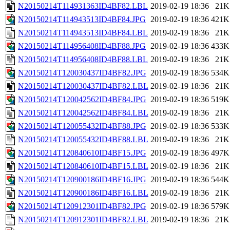
N20150214T114931363ID4BF82.LBL
2019-02-19 18:36
21K
N20150214T114943513ID4BF84.JPG
2019-02-19 18:36
421K
N20150214T114943513ID4BF84.LBL
2019-02-19 18:36
21K
N20150214T114956408ID4BF88.JPG
2019-02-19 18:36
433K
N20150214T114956408ID4BF88.LBL
2019-02-19 18:36
21K
N20150214T120030437ID4BF82.JPG
2019-02-19 18:36
534K
N20150214T120030437ID4BF82.LBL
2019-02-19 18:36
21K
N20150214T120042562ID4BF84.JPG
2019-02-19 18:36
519K
N20150214T120042562ID4BF84.LBL
2019-02-19 18:36
21K
N20150214T120055432ID4BF88.JPG
2019-02-19 18:36
533K
N20150214T120055432ID4BF88.LBL
2019-02-19 18:36
21K
N20150214T120840610ID4BF15.JPG
2019-02-19 18:36
497K
N20150214T120840610ID4BF15.LBL
2019-02-19 18:36
21K
N20150214T120900186ID4BF16.JPG
2019-02-19 18:36
544K
N20150214T120900186ID4BF16.LBL
2019-02-19 18:36
21K
N20150214T120912301ID4BF82.JPG
2019-02-19 18:36
579K
N20150214T120912301ID4BF82.LBL
2019-02-19 18:36
21K