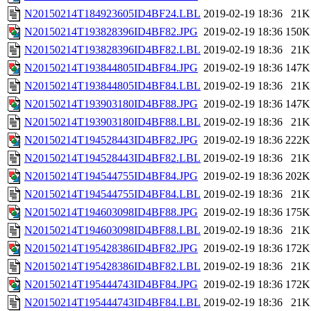
N20150214T184923605ID4BF24.LBL
2019-02-19 18:36
21K
N20150214T193828396ID4BF82.JPG
2019-02-19 18:36
150K
N20150214T193828396ID4BF82.LBL
2019-02-19 18:36
21K
N20150214T193844805ID4BF84.JPG
2019-02-19 18:36
147K
N20150214T193844805ID4BF84.LBL
2019-02-19 18:36
21K
N20150214T193903180ID4BF88.JPG
2019-02-19 18:36
147K
N20150214T193903180ID4BF88.LBL
2019-02-19 18:36
21K
N20150214T194528443ID4BF82.JPG
2019-02-19 18:36
222K
N20150214T194528443ID4BF82.LBL
2019-02-19 18:36
21K
N20150214T194544755ID4BF84.JPG
2019-02-19 18:36
202K
N20150214T194544755ID4BF84.LBL
2019-02-19 18:36
21K
N20150214T194603098ID4BF88.JPG
2019-02-19 18:36
175K
N20150214T194603098ID4BF88.LBL
2019-02-19 18:36
21K
N20150214T195428386ID4BF82.JPG
2019-02-19 18:36
172K
N20150214T195428386ID4BF82.LBL
2019-02-19 18:36
21K
N20150214T195444743ID4BF84.JPG
2019-02-19 18:36
172K
N20150214T195444743ID4BF84.LBL
2019-02-19 18:36
21K