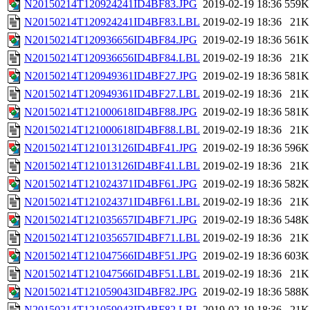
N20150214T120924241ID4BF83.JPG
2019-02-19 18:36
559K
N20150214T120924241ID4BF83.LBL
2019-02-19 18:36
21K
N20150214T120936656ID4BF84.JPG
2019-02-19 18:36
561K
N20150214T120936656ID4BF84.LBL
2019-02-19 18:36
21K
N20150214T120949361ID4BF27.JPG
2019-02-19 18:36
581K
N20150214T120949361ID4BF27.LBL
2019-02-19 18:36
21K
N20150214T121000618ID4BF88.JPG
2019-02-19 18:36
581K
N20150214T121000618ID4BF88.LBL
2019-02-19 18:36
21K
N20150214T121013126ID4BF41.JPG
2019-02-19 18:36
596K
N20150214T121013126ID4BF41.LBL
2019-02-19 18:36
21K
N20150214T121024371ID4BF61.JPG
2019-02-19 18:36
582K
N20150214T121024371ID4BF61.LBL
2019-02-19 18:36
21K
N20150214T121035657ID4BF71.JPG
2019-02-19 18:36
548K
N20150214T121035657ID4BF71.LBL
2019-02-19 18:36
21K
N20150214T121047566ID4BF51.JPG
2019-02-19 18:36
603K
N20150214T121047566ID4BF51.LBL
2019-02-19 18:36
21K
N20150214T121059043ID4BF82.JPG
2019-02-19 18:36
588K
N20150214T121059043ID4BF82.LBL
2019-02-19 18:36
21K