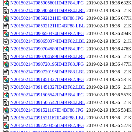
N20150214T085905601ID4BF84.JPG
2019-02-19 18:36
632K
N20150214T085905601ID4BF84.LBL
2019-02-19 18:36
21K
N20150214T085921211ID4BF88.JPG
2019-02-19 18:36
677K
N20150214T085921211ID4BF88.LBL
2019-02-19 18:36
21K
N20150214T090650374ID4BF82.JPG
2019-02-19 18:36
494K
N20150214T090650374ID4BF82.LBL
2019-02-19 18:36
21K
N20150214T090704589ID4BF84.JPG
2019-02-19 18:36
476K
N20150214T090704589ID4BF84.LBL
2019-02-19 18:36
21K
N20150214T090720195ID4BF88.JPG
2019-02-19 18:36
477K
N20150214T090720195ID4BF88.LBL
2019-02-19 18:36
21K
N20150214T091451327ID4BF82.JPG
2019-02-19 18:36
581K
N20150214T091451327ID4BF82.LBL
2019-02-19 18:36
21K
N20150214T091505542ID4BF84.JPG
2019-02-19 18:36
557K
N20150214T091505542ID4BF84.LBL
2019-02-19 18:36
21K
N20150214T091521167ID4BF88.JPG
2019-02-19 18:36
534K
N20150214T091521167ID4BF88.LBL
2019-02-19 18:36
21K
N20150214T092250356ID4BF82.JPG
2019-02-19 18:36
527K