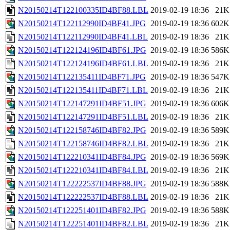
N20150214T122100335ID4BF88.LBL
2019-02-19 18:36
21K
N20150214T122112990ID4BF41.JPG
2019-02-19 18:36
602K
N20150214T122112990ID4BF41.LBL
2019-02-19 18:36
21K
N20150214T122124196ID4BF61.JPG
2019-02-19 18:36
586K
N20150214T122124196ID4BF61.LBL
2019-02-19 18:36
21K
N20150214T122135411ID4BF71.JPG
2019-02-19 18:36
547K
N20150214T122135411ID4BF71.LBL
2019-02-19 18:36
21K
N20150214T122147291ID4BF51.JPG
2019-02-19 18:36
606K
N20150214T122147291ID4BF51.LBL
2019-02-19 18:36
21K
N20150214T122158746ID4BF82.JPG
2019-02-19 18:36
589K
N20150214T122158746ID4BF82.LBL
2019-02-19 18:36
21K
N20150214T122210341ID4BF84.JPG
2019-02-19 18:36
569K
N20150214T122210341ID4BF84.LBL
2019-02-19 18:36
21K
N20150214T122222537ID4BF88.JPG
2019-02-19 18:36
588K
N20150214T122222537ID4BF88.LBL
2019-02-19 18:36
21K
N20150214T122251401ID4BF82.JPG
2019-02-19 18:36
588K
N20150214T122251401ID4BF82.LBL
2019-02-19 18:36
21K