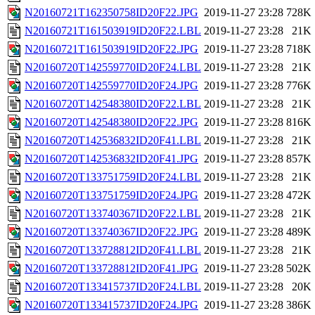
N20160721T162350758ID20F22.JPG
2019-11-27 23:28
728K
N20160721T161503919ID20F22.LBL
2019-11-27 23:28
21K
N20160721T161503919ID20F22.JPG
2019-11-27 23:28
718K
N20160720T142559770ID20F24.LBL
2019-11-27 23:28
21K
N20160720T142559770ID20F24.JPG
2019-11-27 23:28
776K
N20160720T142548380ID20F22.LBL
2019-11-27 23:28
21K
N20160720T142548380ID20F22.JPG
2019-11-27 23:28
816K
N20160720T142536832ID20F41.LBL
2019-11-27 23:28
21K
N20160720T142536832ID20F41.JPG
2019-11-27 23:28
857K
N20160720T133751759ID20F24.LBL
2019-11-27 23:28
21K
N20160720T133751759ID20F24.JPG
2019-11-27 23:28
472K
N20160720T133740367ID20F22.LBL
2019-11-27 23:28
21K
N20160720T133740367ID20F22.JPG
2019-11-27 23:28
489K
N20160720T133728812ID20F41.LBL
2019-11-27 23:28
21K
N20160720T133728812ID20F41.JPG
2019-11-27 23:28
502K
N20160720T133415737ID20F24.LBL
2019-11-27 23:28
20K
N20160720T133415737ID20F24.JPG
2019-11-27 23:28
386K