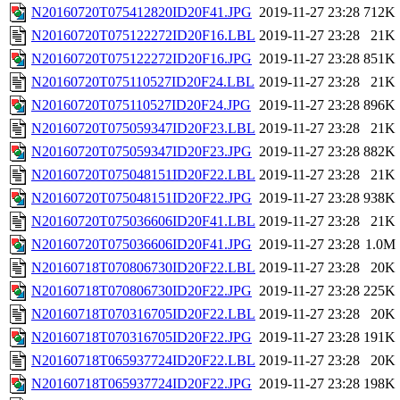
N20160720T075412820ID20F41.JPG
2019-11-27 23:28
712K
N20160720T075122272ID20F16.LBL
2019-11-27 23:28
21K
N20160720T075122272ID20F16.JPG
2019-11-27 23:28
851K
N20160720T075110527ID20F24.LBL
2019-11-27 23:28
21K
N20160720T075110527ID20F24.JPG
2019-11-27 23:28
896K
N20160720T075059347ID20F23.LBL
2019-11-27 23:28
21K
N20160720T075059347ID20F23.JPG
2019-11-27 23:28
882K
N20160720T075048151ID20F22.LBL
2019-11-27 23:28
21K
N20160720T075048151ID20F22.JPG
2019-11-27 23:28
938K
N20160720T075036606ID20F41.LBL
2019-11-27 23:28
21K
N20160720T075036606ID20F41.JPG
2019-11-27 23:28
1.0M
N20160718T070806730ID20F22.LBL
2019-11-27 23:28
20K
N20160718T070806730ID20F22.JPG
2019-11-27 23:28
225K
N20160718T070316705ID20F22.LBL
2019-11-27 23:28
20K
N20160718T070316705ID20F22.JPG
2019-11-27 23:28
191K
N20160718T065937724ID20F22.LBL
2019-11-27 23:28
20K
N20160718T065937724ID20F22.JPG
2019-11-27 23:28
198K