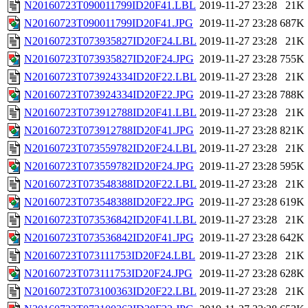
N20160723T090011799ID20F41.LBL
2019-11-27 23:28
21K
N20160723T090011799ID20F41.JPG
2019-11-27 23:28
687K
N20160723T073935827ID20F24.LBL
2019-11-27 23:28
21K
N20160723T073935827ID20F24.JPG
2019-11-27 23:28
755K
N20160723T073924334ID20F22.LBL
2019-11-27 23:28
21K
N20160723T073924334ID20F22.JPG
2019-11-27 23:28
788K
N20160723T073912788ID20F41.LBL
2019-11-27 23:28
21K
N20160723T073912788ID20F41.JPG
2019-11-27 23:28
821K
N20160723T073559782ID20F24.LBL
2019-11-27 23:28
21K
N20160723T073559782ID20F24.JPG
2019-11-27 23:28
595K
N20160723T073548388ID20F22.LBL
2019-11-27 23:28
21K
N20160723T073548388ID20F22.JPG
2019-11-27 23:28
619K
N20160723T073536842ID20F41.LBL
2019-11-27 23:28
21K
N20160723T073536842ID20F41.JPG
2019-11-27 23:28
642K
N20160723T073111753ID20F24.LBL
2019-11-27 23:28
21K
N20160723T073111753ID20F24.JPG
2019-11-27 23:28
628K
N20160723T073100363ID20F22.LBL
2019-11-27 23:28
21K