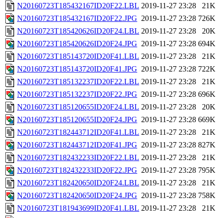
N20160723T185432167ID20F22.LBL
2019-11-27 23:28
21K
N20160723T185432167ID20F22.JPG
2019-11-27 23:28
726K
N20160723T185420626ID20F24.LBL
2019-11-27 23:28
20K
N20160723T185420626ID20F24.JPG
2019-11-27 23:28
694K
N20160723T185143720ID20F41.LBL
2019-11-27 23:28
21K
N20160723T185143720ID20F41.JPG
2019-11-27 23:28
722K
N20160723T185132237ID20F22.LBL
2019-11-27 23:28
21K
N20160723T185132237ID20F22.JPG
2019-11-27 23:28
696K
N20160723T185120655ID20F24.LBL
2019-11-27 23:28
20K
N20160723T185120655ID20F24.JPG
2019-11-27 23:28
669K
N20160723T182443712ID20F41.LBL
2019-11-27 23:28
21K
N20160723T182443712ID20F41.JPG
2019-11-27 23:28
827K
N20160723T182432233ID20F22.LBL
2019-11-27 23:28
21K
N20160723T182432233ID20F22.JPG
2019-11-27 23:28
795K
N20160723T182420650ID20F24.LBL
2019-11-27 23:28
21K
N20160723T182420650ID20F24.JPG
2019-11-27 23:28
758K
N20160723T181943699ID20F41.LBL
2019-11-27 23:28
21K