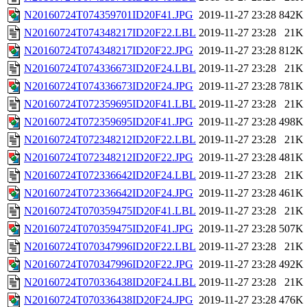
N20160724T074359701ID20F41.JPG
2019-11-27 23:28
842K
N20160724T074348217ID20F22.LBL
2019-11-27 23:28
21K
N20160724T074348217ID20F22.JPG
2019-11-27 23:28
812K
N20160724T074336673ID20F24.LBL
2019-11-27 23:28
21K
N20160724T074336673ID20F24.JPG
2019-11-27 23:28
781K
N20160724T072359695ID20F41.LBL
2019-11-27 23:28
21K
N20160724T072359695ID20F41.JPG
2019-11-27 23:28
498K
N20160724T072348212ID20F22.LBL
2019-11-27 23:28
21K
N20160724T072348212ID20F22.JPG
2019-11-27 23:28
481K
N20160724T072336642ID20F24.LBL
2019-11-27 23:28
21K
N20160724T072336642ID20F24.JPG
2019-11-27 23:28
461K
N20160724T070359475ID20F41.LBL
2019-11-27 23:28
21K
N20160724T070359475ID20F41.JPG
2019-11-27 23:28
507K
N20160724T070347996ID20F22.LBL
2019-11-27 23:28
21K
N20160724T070347996ID20F22.JPG
2019-11-27 23:28
492K
N20160724T070336438ID20F24.LBL
2019-11-27 23:28
21K
N20160724T070336438ID20F24.JPG
2019-11-27 23:28
476K