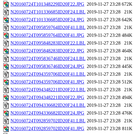
N20160724T101348229ID20F22.JPG
2019-11-27 23:28
672K
N20160724T101336685ID20F24.LBL
2019-11-27 23:28
21K
N20160724T101336685ID20F24.JPG
2019-11-27 23:28
642K
N20160724T095859764ID20F41.LBL
2019-11-27 23:28
21K
N20160724T095859764ID20F41.JPG
2019-11-27 23:28
484K
N20160724T095848283ID20F22.LBL
2019-11-27 23:28
21K
N20160724T095848283ID20F22.JPG
2019-11-27 23:28
464K
N20160724T095836746ID20F24.LBL
2019-11-27 23:28
21K
N20160724T095836746ID20F24.JPG
2019-11-27 23:28
445K
N20160724T094359706ID20F41.LBL
2019-11-27 23:28
21K
N20160724T094359706ID20F41.JPG
2019-11-27 23:28
512K
N20160724T094348221ID20F22.LBL
2019-11-27 23:28
21K
N20160724T094348221ID20F22.JPG
2019-11-27 23:28
494K
N20160724T094336682ID20F24.LBL
2019-11-27 23:28
21K
N20160724T094336682ID20F24.JPG
2019-11-27 23:28
476K
N20160724T092859702ID20F41.LBL
2019-11-27 23:28
21K
N20160724T092859702ID20F41.JPG
2019-11-27 23:28
811K