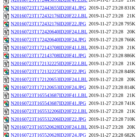
N20160723T172443655ID20F41.JPG
2019-11-27 23:28
831K
N20160723T172432176ID20F22.LBL
2019-11-27 23:28
21K
N20160723T172432176ID20F22.JPG
2019-11-27 23:28
795K
N20160723T172420640ID20F24.LBL
2019-11-27 23:28
20K
N20160723T172420640ID20F24.JPG
2019-11-27 23:28
766K
N20160723T172143708ID20F41.LBL
2019-11-27 23:28
21K
N20160723T172143708ID20F41.JPG
2019-11-27 23:28
886K
N20160723T172132225ID20F22.LBL
2019-11-27 23:28
21K
N20160723T172132225ID20F22.JPG
2019-11-27 23:28
848K
N20160723T172120653ID20F24.LBL
2019-11-27 23:28
20K
N20160723T172120653ID20F24.JPG
2019-11-27 23:28
814K
N20160723T165543687ID20F41.LBL
2019-11-27 23:28
21K
N20160723T165543687ID20F41.JPG
2019-11-27 23:28
741K
N20160723T165532206ID20F22.LBL
2019-11-27 23:28
21K
N20160723T165532206ID20F22.JPG
2019-11-27 23:28
710K
N20160723T165520628ID20F24.LBL
2019-11-27 23:28
20K
N20160723T165520628ID20F24.JPG
2019-11-27 23:28
682K