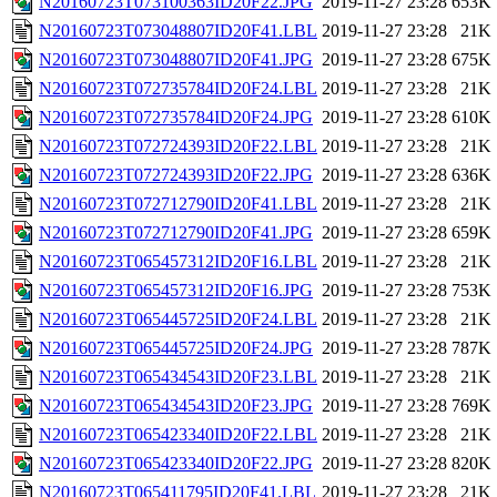
N20160723T073100363ID20F22.JPG
2019-11-27 23:28
653K
N20160723T073048807ID20F41.LBL
2019-11-27 23:28
21K
N20160723T073048807ID20F41.JPG
2019-11-27 23:28
675K
N20160723T072735784ID20F24.LBL
2019-11-27 23:28
21K
N20160723T072735784ID20F24.JPG
2019-11-27 23:28
610K
N20160723T072724393ID20F22.LBL
2019-11-27 23:28
21K
N20160723T072724393ID20F22.JPG
2019-11-27 23:28
636K
N20160723T072712790ID20F41.LBL
2019-11-27 23:28
21K
N20160723T072712790ID20F41.JPG
2019-11-27 23:28
659K
N20160723T065457312ID20F16.LBL
2019-11-27 23:28
21K
N20160723T065457312ID20F16.JPG
2019-11-27 23:28
753K
N20160723T065445725ID20F24.LBL
2019-11-27 23:28
21K
N20160723T065445725ID20F24.JPG
2019-11-27 23:28
787K
N20160723T065434543ID20F23.LBL
2019-11-27 23:28
21K
N20160723T065434543ID20F23.JPG
2019-11-27 23:28
769K
N20160723T065423340ID20F22.LBL
2019-11-27 23:28
21K
N20160723T065423340ID20F22.JPG
2019-11-27 23:28
820K
N20160723T065411795ID20F41.LBL
2019-11-27 23:28
21K