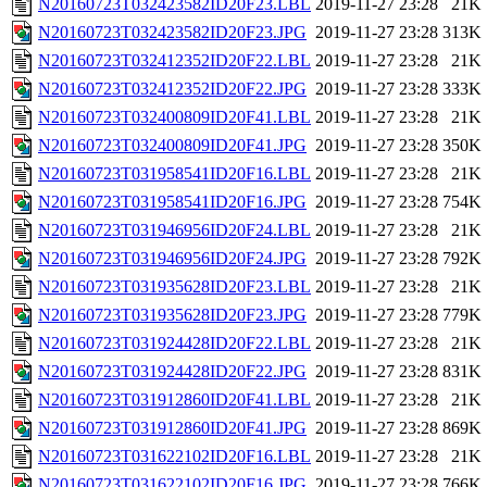
N20160723T032423582ID20F23.LBL
2019-11-27 23:28
21K
N20160723T032423582ID20F23.JPG
2019-11-27 23:28
313K
N20160723T032412352ID20F22.LBL
2019-11-27 23:28
21K
N20160723T032412352ID20F22.JPG
2019-11-27 23:28
333K
N20160723T032400809ID20F41.LBL
2019-11-27 23:28
21K
N20160723T032400809ID20F41.JPG
2019-11-27 23:28
350K
N20160723T031958541ID20F16.LBL
2019-11-27 23:28
21K
N20160723T031958541ID20F16.JPG
2019-11-27 23:28
754K
N20160723T031946956ID20F24.LBL
2019-11-27 23:28
21K
N20160723T031946956ID20F24.JPG
2019-11-27 23:28
792K
N20160723T031935628ID20F23.LBL
2019-11-27 23:28
21K
N20160723T031935628ID20F23.JPG
2019-11-27 23:28
779K
N20160723T031924428ID20F22.LBL
2019-11-27 23:28
21K
N20160723T031924428ID20F22.JPG
2019-11-27 23:28
831K
N20160723T031912860ID20F41.LBL
2019-11-27 23:28
21K
N20160723T031912860ID20F41.JPG
2019-11-27 23:28
869K
N20160723T031622102ID20F16.LBL
2019-11-27 23:28
21K
N20160723T031622102ID20F16.JPG
2019-11-27 23:28
766K