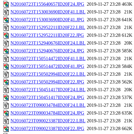
N20160723T155640657ID20F24.JPG
2019-11-27 23:28
463K
N20160723T153003690ID20F41.LBL
2019-11-27 23:28
21K
N20160723T153003690ID20F41.JPG
2019-11-27 23:28
641K
N20160723T152952211ID20F22.LBL
2019-11-27 23:28
21K
N20160723T152952211ID20F22.JPG
2019-11-27 23:28
612K
N20160723T152940676ID20F24.LBL
2019-11-27 23:28
20K
N20160723T152940676ID20F24.JPG
2019-11-27 23:28
585K
N20160723T150514472ID20F41.LBL
2019-11-27 23:28
21K
N20160723T150514472ID20F41.JPG
2019-11-27 23:28
584K
N20160723T150502994ID20F22.LBL
2019-11-27 23:28
21K
N20160723T150502994ID20F22.JPG
2019-11-27 23:28
562K
N20160723T150451417ID20F24.LBL
2019-11-27 23:28
20K
N20160723T150451417ID20F24.JPG
2019-11-27 23:28
537K
N20160723T090034784ID20F24.LBL
2019-11-27 23:28
21K
N20160723T090034784ID20F24.JPG
2019-11-27 23:28
635K
N20160723T090023387ID20F22.LBL
2019-11-27 23:28
21K
N20160723T090023387ID20F22.JPG
2019-11-27 23:28
662K