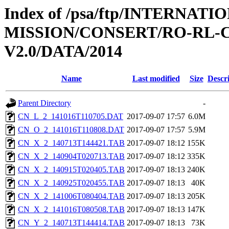
Index of /psa/ftp/INTERNAT
MISSION/CONSERT/RO-RL-C
V2.0/DATA/2014
Name
Last modified
Size
Descr
Parent Directory
-
CN_L_2_141016T110705.DAT
2017-09-07 17:57
6.0M
CN_O_2_141016T110808.DAT
2017-09-07 17:57
5.9M
CN_X_2_140713T144421.TAB
2017-09-07 18:12
155K
CN_X_2_140904T020713.TAB
2017-09-07 18:12
335K
CN_X_2_140915T020405.TAB
2017-09-07 18:13
240K
CN_X_2_140925T020455.TAB
2017-09-07 18:13
40K
CN_X_2_141006T080404.TAB
2017-09-07 18:13
205K
CN_X_2_141016T080508.TAB
2017-09-07 18:13
147K
CN_Y_2_140713T144414.TAB
2017-09-07 18:13
73K