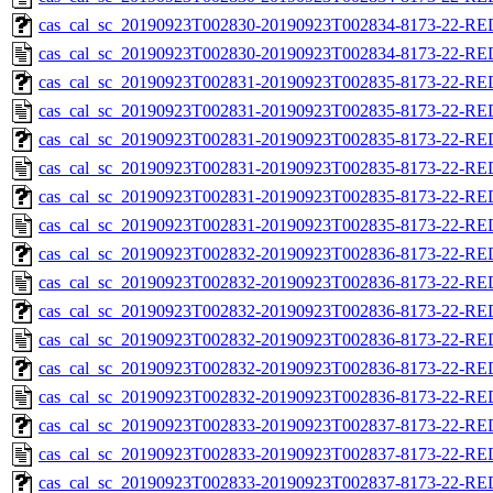
cas_cal_sc_20190923T002830-20190923T002834-8173-22-RED
cas_cal_sc_20190923T002830-20190923T002834-8173-22-RE
cas_cal_sc_20190923T002831-20190923T002835-8173-22-RED
cas_cal_sc_20190923T002831-20190923T002835-8173-22-RE
cas_cal_sc_20190923T002831-20190923T002835-8173-22-RED
cas_cal_sc_20190923T002831-20190923T002835-8173-22-RE
cas_cal_sc_20190923T002831-20190923T002835-8173-22-RED
cas_cal_sc_20190923T002831-20190923T002835-8173-22-RE
cas_cal_sc_20190923T002832-20190923T002836-8173-22-RED
cas_cal_sc_20190923T002832-20190923T002836-8173-22-RE
cas_cal_sc_20190923T002832-20190923T002836-8173-22-RED
cas_cal_sc_20190923T002832-20190923T002836-8173-22-RE
cas_cal_sc_20190923T002832-20190923T002836-8173-22-RED
cas_cal_sc_20190923T002832-20190923T002836-8173-22-RE
cas_cal_sc_20190923T002833-20190923T002837-8173-22-RED
cas_cal_sc_20190923T002833-20190923T002837-8173-22-RE
cas_cal_sc_20190923T002833-20190923T002837-8173-22-RED