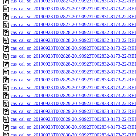
cas_cal_sc_20190923T002827-20190923T002831-8173-22-RED
cas_cal_sc_20190923T002827-20190923T002831-8173-22-RE
cas_cal_sc_20190923T002827-20190923T002831-8173-22-RED
cas_cal_sc_20190923T002827-20190923T002831-8173-22-RE
cas_cal_sc_20190923T002828-20190923T002832-8173-22-RED
cas_cal_sc_20190923T002828-20190923T002832-8173-22-RE
cas_cal_sc_20190923T002828-20190923T002832-8173-22-RED
cas_cal_sc_20190923T002828-20190923T002832-8173-22-RE
cas_cal_sc_20190923T002828-20190923T002832-8173-22-RED
cas_cal_sc_20190923T002828-20190923T002832-8173-22-RE
cas_cal_sc_20190923T002829-20190923T002833-8173-22-RED
cas_cal_sc_20190923T002829-20190923T002833-8173-22-RE
cas_cal_sc_20190923T002829-20190923T002833-8173-22-RED
cas_cal_sc_20190923T002829-20190923T002833-8173-22-RED
cas_cal_sc_20190923T002829-20190923T002833-8173-22-RED
cas_cal_sc_20190923T002829-20190923T002833-8173-22-RE
cas_cal_sc_20190923T002830-20190923T002834-8173-22-RED
cas_cal_sc_20190923T002830-20190923T002834-8173-22-RE