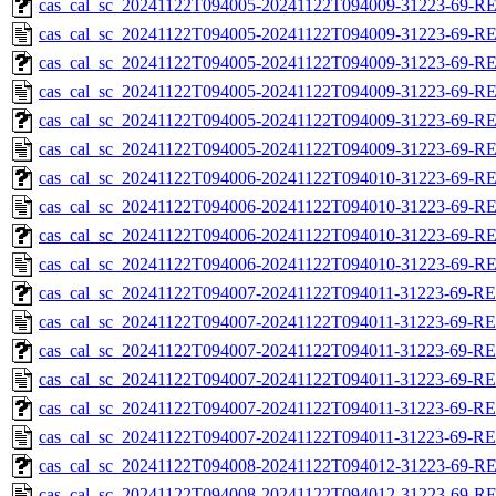
cas_cal_sc_20241122T094005-20241122T094009-31223-69-RE
cas_cal_sc_20241122T094005-20241122T094009-31223-69-R
cas_cal_sc_20241122T094005-20241122T094009-31223-69-RE
cas_cal_sc_20241122T094005-20241122T094009-31223-69-R
cas_cal_sc_20241122T094005-20241122T094009-31223-69-RE
cas_cal_sc_20241122T094005-20241122T094009-31223-69-R
cas_cal_sc_20241122T094006-20241122T094010-31223-69-RE
cas_cal_sc_20241122T094006-20241122T094010-31223-69-R
cas_cal_sc_20241122T094006-20241122T094010-31223-69-RE
cas_cal_sc_20241122T094006-20241122T094010-31223-69-R
cas_cal_sc_20241122T094007-20241122T094011-31223-69-RE
cas_cal_sc_20241122T094007-20241122T094011-31223-69-R
cas_cal_sc_20241122T094007-20241122T094011-31223-69-RE
cas_cal_sc_20241122T094007-20241122T094011-31223-69-R
cas_cal_sc_20241122T094007-20241122T094011-31223-69-RE
cas_cal_sc_20241122T094007-20241122T094011-31223-69-R
cas_cal_sc_20241122T094008-20241122T094012-31223-69-RE
cas_cal_sc_20241122T094008-20241122T094012-31223-69-R