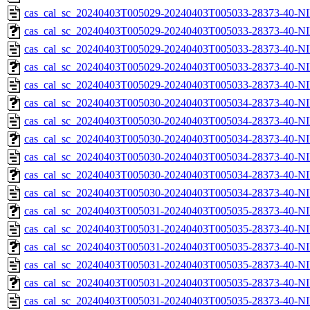
cas_cal_sc_20240403T005029-20240403T005033-28373-40-NI
cas_cal_sc_20240403T005029-20240403T005033-28373-40-NI
cas_cal_sc_20240403T005029-20240403T005033-28373-40-NI
cas_cal_sc_20240403T005029-20240403T005033-28373-40-NI
cas_cal_sc_20240403T005029-20240403T005033-28373-40-NI
cas_cal_sc_20240403T005030-20240403T005034-28373-40-NI
cas_cal_sc_20240403T005030-20240403T005034-28373-40-NI
cas_cal_sc_20240403T005030-20240403T005034-28373-40-NI
cas_cal_sc_20240403T005030-20240403T005034-28373-40-NI
cas_cal_sc_20240403T005030-20240403T005034-28373-40-NI
cas_cal_sc_20240403T005030-20240403T005034-28373-40-NI
cas_cal_sc_20240403T005031-20240403T005035-28373-40-NI
cas_cal_sc_20240403T005031-20240403T005035-28373-40-NI
cas_cal_sc_20240403T005031-20240403T005035-28373-40-NI
cas_cal_sc_20240403T005031-20240403T005035-28373-40-NI
cas_cal_sc_20240403T005031-20240403T005035-28373-40-NI
cas_cal_sc_20240403T005031-20240403T005035-28373-40-NI