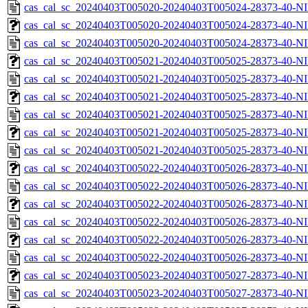
cas_cal_sc_20240403T005020-20240403T005024-28373-40-NI
cas_cal_sc_20240403T005020-20240403T005024-28373-40-NI
cas_cal_sc_20240403T005020-20240403T005024-28373-40-NI
cas_cal_sc_20240403T005021-20240403T005025-28373-40-NI
cas_cal_sc_20240403T005021-20240403T005025-28373-40-NI
cas_cal_sc_20240403T005021-20240403T005025-28373-40-NI
cas_cal_sc_20240403T005021-20240403T005025-28373-40-NI
cas_cal_sc_20240403T005021-20240403T005025-28373-40-NI
cas_cal_sc_20240403T005021-20240403T005025-28373-40-NI
cas_cal_sc_20240403T005022-20240403T005026-28373-40-NI
cas_cal_sc_20240403T005022-20240403T005026-28373-40-NI
cas_cal_sc_20240403T005022-20240403T005026-28373-40-NI
cas_cal_sc_20240403T005022-20240403T005026-28373-40-NI
cas_cal_sc_20240403T005022-20240403T005026-28373-40-NI
cas_cal_sc_20240403T005022-20240403T005026-28373-40-NI
cas_cal_sc_20240403T005023-20240403T005027-28373-40-NI
cas_cal_sc_20240403T005023-20240403T005027-28373-40-NI