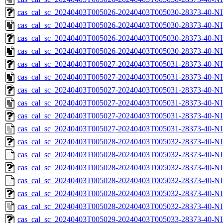
cas_cal_sc_20240403T005026-20240403T005030-28373-40-NI
cas_cal_sc_20240403T005026-20240403T005030-28373-40-NI
cas_cal_sc_20240403T005026-20240403T005030-28373-40-NI
cas_cal_sc_20240403T005026-20240403T005030-28373-40-NI
cas_cal_sc_20240403T005027-20240403T005031-28373-40-NI
cas_cal_sc_20240403T005027-20240403T005031-28373-40-NI
cas_cal_sc_20240403T005027-20240403T005031-28373-40-NI
cas_cal_sc_20240403T005027-20240403T005031-28373-40-NI
cas_cal_sc_20240403T005027-20240403T005031-28373-40-NI
cas_cal_sc_20240403T005027-20240403T005031-28373-40-NI
cas_cal_sc_20240403T005028-20240403T005032-28373-40-NI
cas_cal_sc_20240403T005028-20240403T005032-28373-40-NI
cas_cal_sc_20240403T005028-20240403T005032-28373-40-NI
cas_cal_sc_20240403T005028-20240403T005032-28373-40-NI
cas_cal_sc_20240403T005028-20240403T005032-28373-40-NI
cas_cal_sc_20240403T005028-20240403T005032-28373-40-NI
cas_cal_sc_20240403T005029-20240403T005033-28373-40-NI