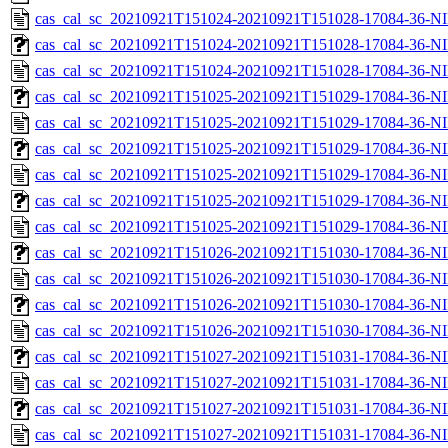
cas_cal_sc_20210921T151024-20210921T151028-17084-36-NI
cas_cal_sc_20210921T151024-20210921T151028-17084-36-NI
cas_cal_sc_20210921T151024-20210921T151028-17084-36-NI
cas_cal_sc_20210921T151025-20210921T151029-17084-36-NI
cas_cal_sc_20210921T151025-20210921T151029-17084-36-NI
cas_cal_sc_20210921T151025-20210921T151029-17084-36-NI
cas_cal_sc_20210921T151025-20210921T151029-17084-36-NI
cas_cal_sc_20210921T151025-20210921T151029-17084-36-NI
cas_cal_sc_20210921T151025-20210921T151029-17084-36-NI
cas_cal_sc_20210921T151026-20210921T151030-17084-36-NI
cas_cal_sc_20210921T151026-20210921T151030-17084-36-NI
cas_cal_sc_20210921T151026-20210921T151030-17084-36-NI
cas_cal_sc_20210921T151026-20210921T151030-17084-36-NI
cas_cal_sc_20210921T151027-20210921T151031-17084-36-NI
cas_cal_sc_20210921T151027-20210921T151031-17084-36-NI
cas_cal_sc_20210921T151027-20210921T151031-17084-36-NI
cas_cal_sc_20210921T151027-20210921T151031-17084-36-NI