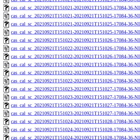
cas_cal_sc_20210921T151021-20210921T151025-17084-36-NI
cas_cal_sc_20210921T151021-20210921T151025-17084-36-NI
cas_cal_sc_20210921T151021-20210921T151025-17084-36-NI
cas_cal_sc_20210921T151021-20210921T151025-17084-36-NI
cas_cal_sc_20210921T151022-20210921T151026-17084-36-NI
cas_cal_sc_20210921T151022-20210921T151026-17084-36-NI
cas_cal_sc_20210921T151022-20210921T151026-17084-36-NI
cas_cal_sc_20210921T151022-20210921T151026-17084-36-NI
cas_cal_sc_20210921T151022-20210921T151026-17084-36-NI
cas_cal_sc_20210921T151022-20210921T151026-17084-36-NI
cas_cal_sc_20210921T151023-20210921T151027-17084-36-NI
cas_cal_sc_20210921T151023-20210921T151027-17084-36-NI
cas_cal_sc_20210921T151023-20210921T151027-17084-36-NI
cas_cal_sc_20210921T151023-20210921T151027-17084-36-NI
cas_cal_sc_20210921T151024-20210921T151028-17084-36-NI
cas_cal_sc_20210921T151024-20210921T151028-17084-36-NI
cas_cal_sc_20210921T151024-20210921T151028-17084-36-NI