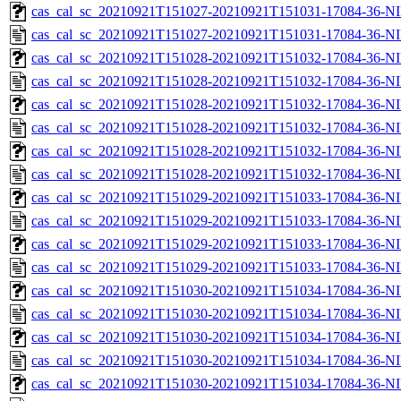
cas_cal_sc_20210921T151027-20210921T151031-17084-36-NI
cas_cal_sc_20210921T151027-20210921T151031-17084-36-NI
cas_cal_sc_20210921T151028-20210921T151032-17084-36-NI
cas_cal_sc_20210921T151028-20210921T151032-17084-36-NI
cas_cal_sc_20210921T151028-20210921T151032-17084-36-NI
cas_cal_sc_20210921T151028-20210921T151032-17084-36-NI
cas_cal_sc_20210921T151028-20210921T151032-17084-36-NI
cas_cal_sc_20210921T151028-20210921T151032-17084-36-NI
cas_cal_sc_20210921T151029-20210921T151033-17084-36-NI
cas_cal_sc_20210921T151029-20210921T151033-17084-36-NI
cas_cal_sc_20210921T151029-20210921T151033-17084-36-NI
cas_cal_sc_20210921T151029-20210921T151033-17084-36-NI
cas_cal_sc_20210921T151030-20210921T151034-17084-36-NI
cas_cal_sc_20210921T151030-20210921T151034-17084-36-NI
cas_cal_sc_20210921T151030-20210921T151034-17084-36-NI
cas_cal_sc_20210921T151030-20210921T151034-17084-36-NI
cas_cal_sc_20210921T151030-20210921T151034-17084-36-NI