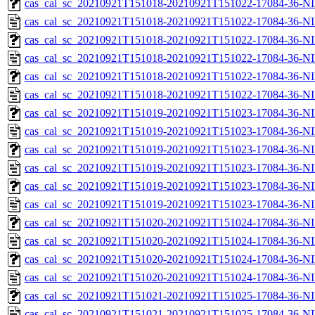
cas_cal_sc_20210921T151018-20210921T151022-17084-36-NI
cas_cal_sc_20210921T151018-20210921T151022-17084-36-NI
cas_cal_sc_20210921T151018-20210921T151022-17084-36-NI
cas_cal_sc_20210921T151018-20210921T151022-17084-36-NI
cas_cal_sc_20210921T151018-20210921T151022-17084-36-NI
cas_cal_sc_20210921T151018-20210921T151022-17084-36-NI
cas_cal_sc_20210921T151019-20210921T151023-17084-36-NI
cas_cal_sc_20210921T151019-20210921T151023-17084-36-NI
cas_cal_sc_20210921T151019-20210921T151023-17084-36-NI
cas_cal_sc_20210921T151019-20210921T151023-17084-36-NI
cas_cal_sc_20210921T151019-20210921T151023-17084-36-NI
cas_cal_sc_20210921T151019-20210921T151023-17084-36-NI
cas_cal_sc_20210921T151020-20210921T151024-17084-36-NI
cas_cal_sc_20210921T151020-20210921T151024-17084-36-NI
cas_cal_sc_20210921T151020-20210921T151024-17084-36-NI
cas_cal_sc_20210921T151020-20210921T151024-17084-36-NI
cas_cal_sc_20210921T151021-20210921T151025-17084-36-NI
cas_cal_sc_20210921T151021-20210921T151025-17084-36-NI