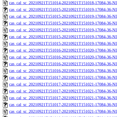
cas_cal_sc_20210921T151014-20210921T151018-17084-36-NI
cas_cal_sc_20210921T151015-20210921T151019-17084-36-NI
cas_cal_sc_20210921T151015-20210921T151019-17084-36-NI
cas_cal_sc_20210921T151015-20210921T151019-17084-36-NI
cas_cal_sc_20210921T151015-20210921T151019-17084-36-NI
cas_cal_sc_20210921T151015-20210921T151019-17084-36-NI
cas_cal_sc_20210921T151015-20210921T151019-17084-36-NI
cas_cal_sc_20210921T151016-20210921T151020-17084-36-NI
cas_cal_sc_20210921T151016-20210921T151020-17084-36-NI
cas_cal_sc_20210921T151016-20210921T151020-17084-36-NI
cas_cal_sc_20210921T151016-20210921T151020-17084-36-NI
cas_cal_sc_20210921T151017-20210921T151021-17084-36-NI
cas_cal_sc_20210921T151017-20210921T151021-17084-36-NI
cas_cal_sc_20210921T151017-20210921T151021-17084-36-NI
cas_cal_sc_20210921T151017-20210921T151021-17084-36-NI
cas_cal_sc_20210921T151017-20210921T151021-17084-36-NI
cas_cal_sc_20210921T151017-20210921T151021-17084-36-NI