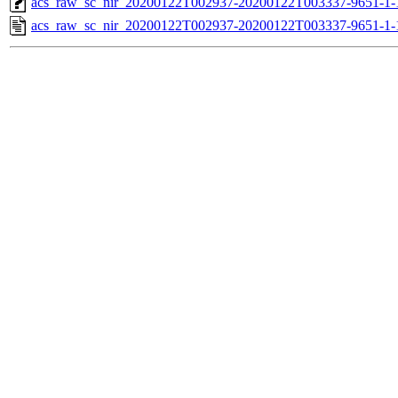
acs_raw_sc_nir_20200122T002937-20200122T003337-9651-1-
acs_raw_sc_nir_20200122T002937-20200122T003337-9651-1-