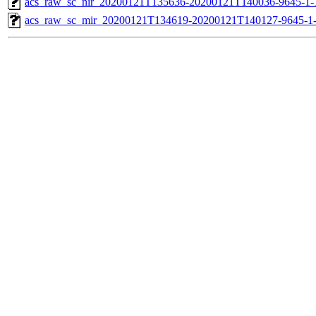
acs_raw_sc_nir_20200121T135636-20200121T140036-9645-1-
acs_raw_sc_mir_20200121T134619-20200121T140127-9645-1-