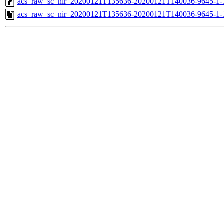
acs_raw_sc_nir_20200121T135636-20200121T140036-9645-1-
acs_raw_sc_nir_20200121T135636-20200121T140036-9645-1-