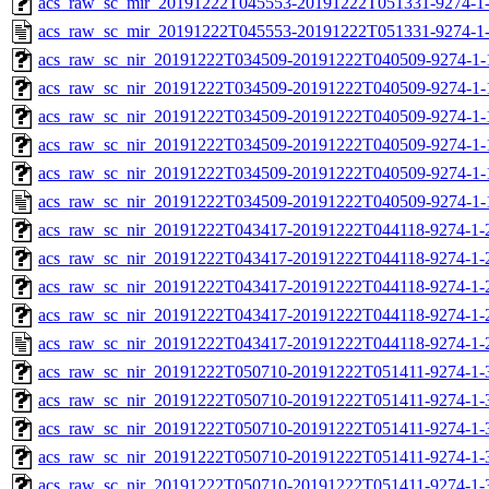
acs_raw_sc_mir_20191222T045553-20191222T051331-9274-1-
acs_raw_sc_mir_20191222T045553-20191222T051331-9274-1-
acs_raw_sc_nir_20191222T034509-20191222T040509-9274-1-
acs_raw_sc_nir_20191222T034509-20191222T040509-9274-1-
acs_raw_sc_nir_20191222T034509-20191222T040509-9274-1-
acs_raw_sc_nir_20191222T034509-20191222T040509-9274-1-
acs_raw_sc_nir_20191222T034509-20191222T040509-9274-1-
acs_raw_sc_nir_20191222T034509-20191222T040509-9274-1-
acs_raw_sc_nir_20191222T043417-20191222T044118-9274-1-
acs_raw_sc_nir_20191222T043417-20191222T044118-9274-1-
acs_raw_sc_nir_20191222T043417-20191222T044118-9274-1-
acs_raw_sc_nir_20191222T043417-20191222T044118-9274-1-
acs_raw_sc_nir_20191222T043417-20191222T044118-9274-1-
acs_raw_sc_nir_20191222T050710-20191222T051411-9274-1-
acs_raw_sc_nir_20191222T050710-20191222T051411-9274-1-
acs_raw_sc_nir_20191222T050710-20191222T051411-9274-1-
acs_raw_sc_nir_20191222T050710-20191222T051411-9274-1-
acs_raw_sc_nir_20191222T050710-20191222T051411-9274-1-