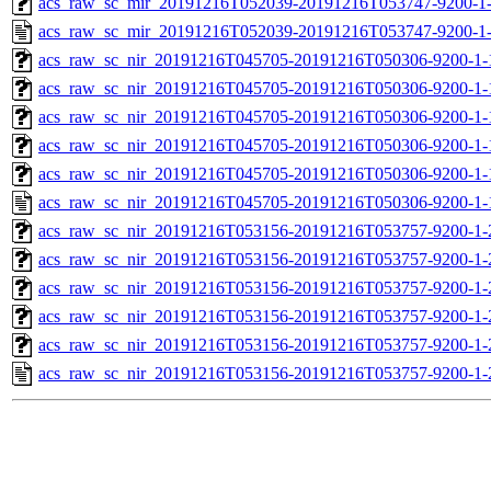
acs_raw_sc_mir_20191216T052039-20191216T053747-9200-1-
acs_raw_sc_mir_20191216T052039-20191216T053747-9200-1-
acs_raw_sc_nir_20191216T045705-20191216T050306-9200-1-
acs_raw_sc_nir_20191216T045705-20191216T050306-9200-1-
acs_raw_sc_nir_20191216T045705-20191216T050306-9200-1-
acs_raw_sc_nir_20191216T045705-20191216T050306-9200-1-
acs_raw_sc_nir_20191216T045705-20191216T050306-9200-1-
acs_raw_sc_nir_20191216T045705-20191216T050306-9200-1-
acs_raw_sc_nir_20191216T053156-20191216T053757-9200-1-
acs_raw_sc_nir_20191216T053156-20191216T053757-9200-1-
acs_raw_sc_nir_20191216T053156-20191216T053757-9200-1-
acs_raw_sc_nir_20191216T053156-20191216T053757-9200-1-
acs_raw_sc_nir_20191216T053156-20191216T053757-9200-1-
acs_raw_sc_nir_20191216T053156-20191216T053757-9200-1-