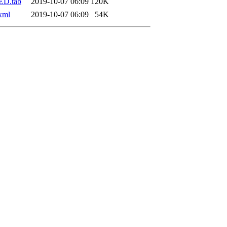
ED.tab
2019-10-07 06:09
120K
xml
2019-10-07 06:09
54K