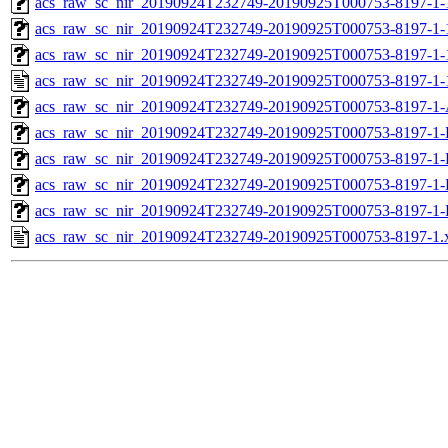
acs_raw_sc_nir_20190924T232749-20190925T000753-8197-1-
acs_raw_sc_nir_20190924T232749-20190925T000753-8197-1-
acs_raw_sc_nir_20190924T232749-20190925T000753-8197-1-
acs_raw_sc_nir_20190924T232749-20190925T000753-8197-1-
acs_raw_sc_nir_20190924T232749-20190925T000753-8197-1-
acs_raw_sc_nir_20190924T232749-20190925T000753-8197-1-
acs_raw_sc_nir_20190924T232749-20190925T000753-8197-1-
acs_raw_sc_nir_20190924T232749-20190925T000753-8197-1-
acs_raw_sc_nir_20190924T232749-20190925T000753-8197-1-
acs_raw_sc_nir_20190924T232749-20190925T000753-8197-1.