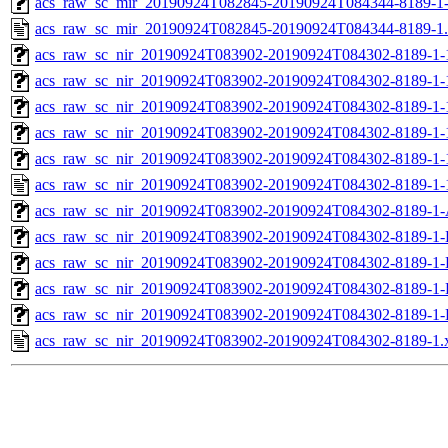
acs_raw_sc_mir_20190924T082845-20190924T084344-8189-1
acs_raw_sc_mir_20190924T082845-20190924T084344-8189-1
acs_raw_sc_nir_20190924T083902-20190924T084302-8189-1-
acs_raw_sc_nir_20190924T083902-20190924T084302-8189-1-
acs_raw_sc_nir_20190924T083902-20190924T084302-8189-1-
acs_raw_sc_nir_20190924T083902-20190924T084302-8189-1-
acs_raw_sc_nir_20190924T083902-20190924T084302-8189-1-
acs_raw_sc_nir_20190924T083902-20190924T084302-8189-1-
acs_raw_sc_nir_20190924T083902-20190924T084302-8189-1-
acs_raw_sc_nir_20190924T083902-20190924T084302-8189-1-
acs_raw_sc_nir_20190924T083902-20190924T084302-8189-1-
acs_raw_sc_nir_20190924T083902-20190924T084302-8189-1-
acs_raw_sc_nir_20190924T083902-20190924T084302-8189-1-
acs_raw_sc_nir_20190924T083902-20190924T084302-8189-1.